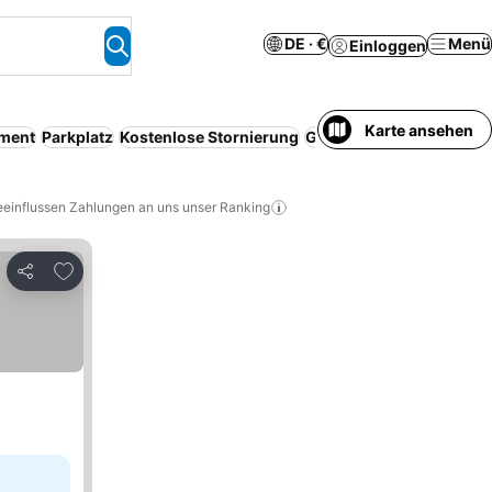
DE · €
Menü
Einloggen
Karte ansehen
tment
Parkplatz
Kostenlose Stornierung
Ganzes Haus/Apartment
eeinflussen Zahlungen an uns unser Ranking
Zu Favoriten hinzufügen
Teilen