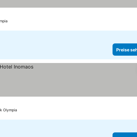
ympia
Preise se
rk Olympia