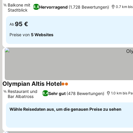
3 Sterne
Preise sehen
Balkone mit
Hervorragend
(1.728 Bewertungen)
8,8
0.7 km bi
Stadtblick
Preise sehen
95 €
Ab
Preise von
5 Websites
Olympian Altis Hotel
2 Sterne
Preise sehen
Restaurant und
Sehr gut
(478 Bewertungen)
8,4
1.0 km bis P
Bar Albatross
Preise sehen
Wähle Reisedaten aus, um die genauen Preise zu sehen