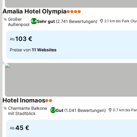
Amalia Hotel Olympia
4 Sterne
Preise sehen
Großer
Sehr gut
(2.741 Bewertungen)
8,4
2.1 km bis Park Ol
Außenpool
Preise sehen
103 €
Ab
Preise von
11 Websites
Hotel Inomaos
2 Sterne
Preise sehen
Charmante Balkone
Gut
(1.041 Bewertungen)
7,7
0.7 km bis Pa
mit Stadtblick
Preise sehen
45 €
Ab