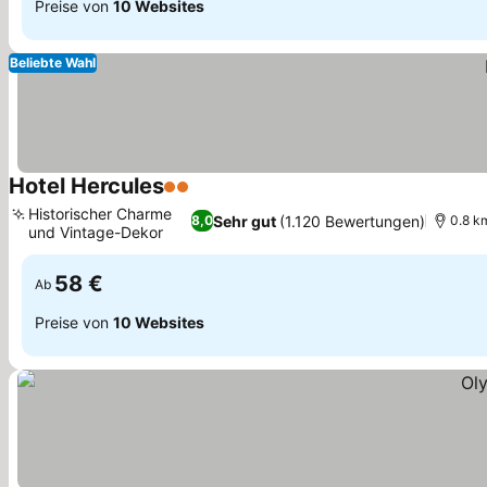
Preise von
10 Websites
Beliebte Wahl
Hotel Hercules
2 Sterne
Preise sehen
Historischer Charme
Sehr gut
(1.120 Bewertungen)
8,0
0.8 k
und Vintage-Dekor
Preise sehen
58 €
Ab
Preise von
10 Websites