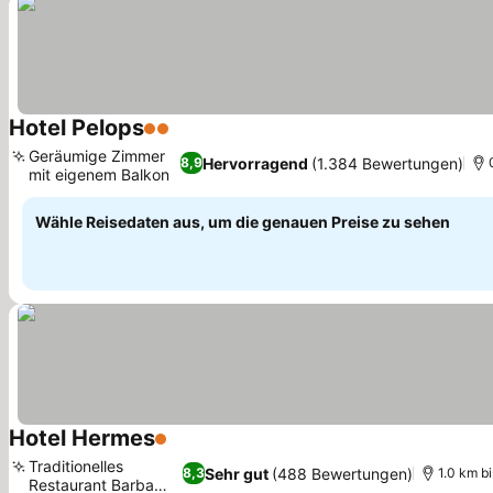
Hotel Pelops
2 Sterne
Preise sehen
Geräumige Zimmer
Hervorragend
(1.384 Bewertungen)
8,9
mit eigenem Balkon
Preise sehen
Wähle Reisedaten aus, um die genauen Preise zu sehen
Hotel Hermes
1 Sterne
Preise sehen
Traditionelles
Sehr gut
(488 Bewertungen)
8,3
1.0 km b
Restaurant Barba