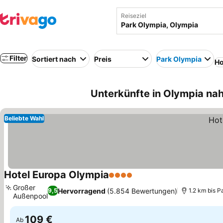
Reiseziel
Filter
Sortiert nach
Preis
Park Olympia
Ho
Unterkünfte in Olympia na
Beliebte Wahl
Hotel Europa Olympia
4 Sterne
Preise sehen
Großer
Hervorragend
(5.854 Bewertungen)
9,5
1.2 km bis P
Außenpool
Preise sehen
109 €
Ab