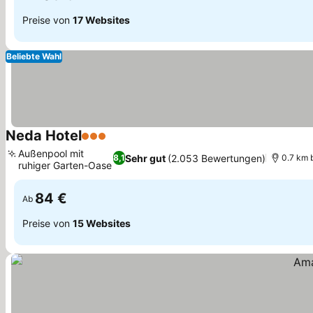
Preise von
17 Websites
Beliebte Wahl
Neda Hotel
3 Sterne
Preise sehen
Außenpool mit
Sehr gut
(2.053 Bewertungen)
8,1
0.7 km 
ruhiger Garten-Oase
Preise sehen
84 €
Ab
Preise von
15 Websites