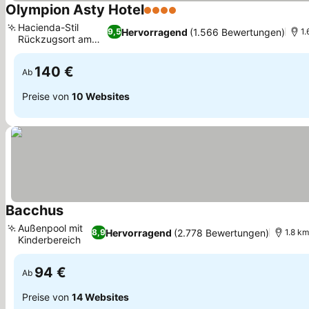
Olympion Asty Hotel
4 Sterne
Preise sehen
Hacienda-Stil
Hervorragend
(1.566 Bewertungen)
9,5
1.
Rückzugsort am
Preise sehen
Hang
140 €
Ab
Preise von
10 Websites
Bacchus
Preise sehen
Außenpool mit
Hervorragend
(2.778 Bewertungen)
8,9
1.8 km
Kinderbereich
Preise sehen
94 €
Ab
Preise von
14 Websites