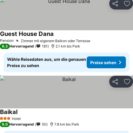
Teilen
Zu
Guest House Dana
Preise sehen
Pension
Zimmer mit eigenem Balkon oder Terrasse
Preise sehen
9,3
Hervorragend
181
2.1 km bis Park
Wähle Reisedaten aus, um die genauen
Preise sehen
Preise zu sehen
Teilen
Zu
Baikal
Preise sehen
Hotel
3 Sterne
9,0
Hervorragend
50
7.8 km bis Park