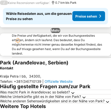
/
0.7 km bis Park
Keine Rezensionen verfügbar
Wähle Reisedaten aus, um die genauen
Preise sehen
Preise zu sehen
Mehr
Die Preise und Verfügbarkeit, die wir von Buchungswebsites
erhalten, ändern sich laufend. Das bedeutet, dass Du
möglicherweise nicht immer genau dasselbe Angebot findest, das
Du auf trivago gesehen hast, wenn Du auf der Buchungswebsite
landest.
Park (Aranđelovac, Serbien)
Kontakt
Kralja Petra I bb
,
34300
,
Telefon
:
+381(34)710139
|
Offizielle Website
Häufig gestellte Fragen zum/zur Park
Was macht Park in Aranđelovac so beliebt?
Welche Unterkünfte gibt es in der Nähe von Park?
Welche anderen Sehenswürdigkeiten sind in der Nähe von Park?
Weitere Top Hotels