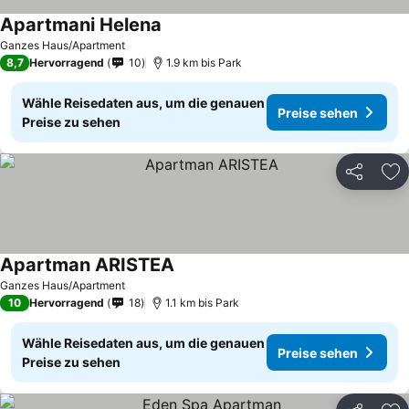
Apartmani Helena
Preise sehen
Ganzes Haus/Apartment
8,7
Hervorragend
10
1.9 km bis Park
Wähle Reisedaten aus, um die genauen
Preise sehen
Preise zu sehen
Teilen
Zu
Apartman ARISTEA
Preise sehen
Ganzes Haus/Apartment
10
Hervorragend
18
1.1 km bis Park
Wähle Reisedaten aus, um die genauen
Preise sehen
Preise zu sehen