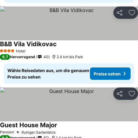
Teilen
Zu
B&B Vila Vidikovac
Preise sehen
Hotel
4 Sterne
9,7
Hervorragend
40
2.4 km bis Park
Wähle Reisedaten aus, um die genauen
Preise sehen
Preise zu sehen
Teilen
Zu
Guest House Major
Preise sehen
Pension
Ruhiger Gartenblick
Preise sehen
8,6
Hervorragend
87
1.4 km bis Park