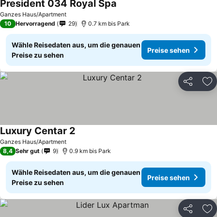
President 034 Royal Spa
Preise sehen
Ganzes Haus/Apartment
10
Hervorragend
29
0.7 km bis Park
Wähle Reisedaten aus, um die genauen
Preise sehen
Preise zu sehen
Teilen
Zu
Luxury Centar 2
Preise sehen
Ganzes Haus/Apartment
8,4
Sehr gut
9
0.9 km bis Park
Wähle Reisedaten aus, um die genauen
Preise sehen
Preise zu sehen
Teilen
Zu