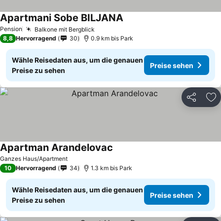
Apartmani Sobe BILJANA
Preise sehen
Pension
Balkone mit Bergblick
Preise sehen
8,8
Hervorragend
30
0.9 km bis Park
Wähle Reisedaten aus, um die genauen
Preise sehen
Preise zu sehen
Teilen
Zu
Apartman Arandelovac
Preise sehen
Ganzes Haus/Apartment
10
Hervorragend
34
1.3 km bis Park
Wähle Reisedaten aus, um die genauen
Preise sehen
Preise zu sehen