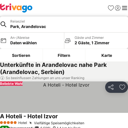
Favoriten
Einlog
Me
Reiseziel
Park, Aranđelovac
An-/Abreise
Gäste und Zimmer
Daten wählen
2 Gäste, 1 Zimmer
Sortieren
Filtern
Karte
Unterkünfte in Aranđelovac nahe Park
(Aranđelovac, Serbien)
So beeinflussen Zahlungen an uns unser Ranking
Beliebte Wahl
Teilen
Zu
A Hoteli - Hotel Izvor
Preise sehen
Hotel
Vielfältige Speisemöglichkeiten
Preise sehen
5 Sterne