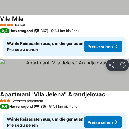
Vila Mila
Preise sehen
Resort
4 Sterne
9,4
Hervorragend
367
1.4 km bis Park
Wähle Reisedaten aus, um die genauen
Preise sehen
Preise zu sehen
Teilen
Zu
Apartmani "Vila Jelena" Arandjelovac
Preise seh
Serviced apartment
3 Sterne
9,6
Hervorragend
39
1.4 km bis Park
Wähle Reisedaten aus, um die genauen
Preise sehen
Preise zu sehen