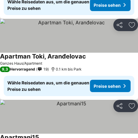
Wähle Reisedaten aus, um die genauen
Preise sehen
Preise zu sehen
Teilen
Zu
Apartman Toki, Aranđelovac
Preise sehen
Ganzes Haus/Apartment
9,3
Hervorragend
19
0.1 km bis Park
Wähle Reisedaten aus, um die genauen
Preise sehen
Preise zu sehen
Teilen
Zu
Apartmani15