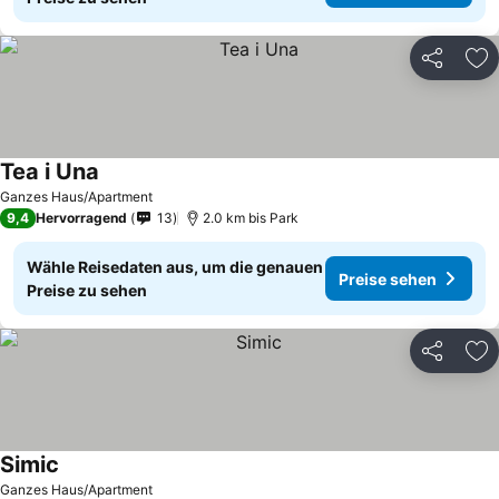
Teilen
Zu
Tea i Una
Preise sehen
Ganzes Haus/Apartment
9,4
Hervorragend
13
2.0 km bis Park
Wähle Reisedaten aus, um die genauen
Preise sehen
Preise zu sehen
Teilen
Zu
Simic
Preise sehen
Ganzes Haus/Apartment