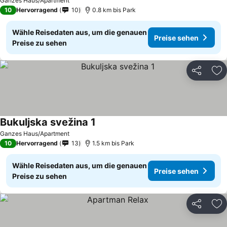
Ganzes Haus/Apartment
10
Hervorragend
10
0.8 km bis Park
Wähle Reisedaten aus, um die genauen
Preise sehen
Preise zu sehen
Teilen
Zu
Bukuljska svežina 1
Preise sehen
Ganzes Haus/Apartment
10
Hervorragend
13
1.5 km bis Park
Wähle Reisedaten aus, um die genauen
Preise sehen
Preise zu sehen
Teilen
Zu