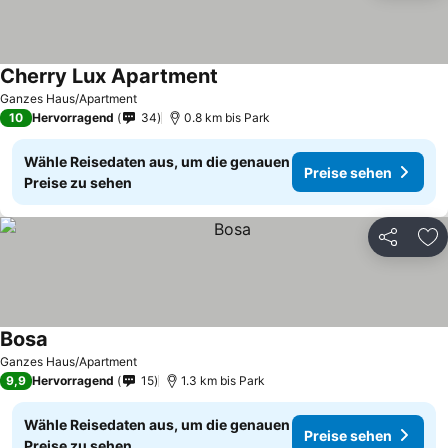
Cherry Lux Apartment
Preise sehen
Ganzes Haus/Apartment
10
Hervorragend
34
0.8 km bis Park
Wähle Reisedaten aus, um die genauen
Preise sehen
Preise zu sehen
Teilen
Zu
Bosa
Preise sehen
Ganzes Haus/Apartment
9,9
Hervorragend
15
1.3 km bis Park
Wähle Reisedaten aus, um die genauen
Preise sehen
Preise zu sehen