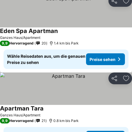
Teilen
Zu
Eden Spa Apartman
Preise sehen
Ganzes Haus/Apartment
9,9
Hervorragend
20
1.4 km bis Park
Wähle Reisedaten aus, um die genauen
Preise sehen
Preise zu sehen
Teilen
Zu
Apartman Tara
Preise sehen
Ganzes Haus/Apartment
9,9
Hervorragend
21
0.8 km bis Park