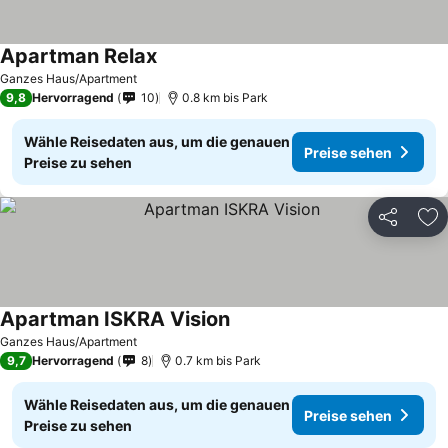
Apartman Relax
Preise sehen
Ganzes Haus/Apartment
9,8
Hervorragend
10
0.8 km bis Park
Wähle Reisedaten aus, um die genauen
Preise sehen
Preise zu sehen
Teilen
Zu
Apartman ISKRA Vision
Preise sehen
Ganzes Haus/Apartment
9,7
Hervorragend
8
0.7 km bis Park
Wähle Reisedaten aus, um die genauen
Preise sehen
Preise zu sehen