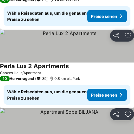
Wähle Reisedaten aus, um die genauen
Preise sehen
Preise zu sehen
Teilen
Zu
Perla Lux 2 Apartments
Preise sehen
Ganzes Haus/Apartment
10
Hervorragend
89
0.8 km bis Park
Wähle Reisedaten aus, um die genauen
Preise sehen
Preise zu sehen
Teilen
Zu