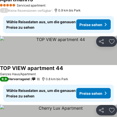
Preise sehen
Serviced apartment
5 Sterne
/
0.9 km bis Park
Keine Rezensionen verfügbar
Wähle Reisedaten aus, um die genauen
Preise sehen
Preise zu sehen
Teilen
Zu
TOP VIEW apartment 44
Preise sehen
Ganzes Haus/Apartment
9,9
Hervorragend
9
0.8 km bis Park
Wähle Reisedaten aus, um die genauen
Preise sehen
Preise zu sehen
Teilen
Zu