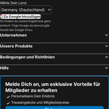
Wähle Dein Land
Belgrad-Arena
Skadarlija
Knez Mihailova
Nacionalni Park Biogradska Gora
Zu Google hinzufügen
Mall Vidin
Vračar
So findest du unsere Ergebnisse ganz
einfach: Füge trivago als bevorzugte
Hauptbahnhof Belgrad
Selters Banja
Quelle bei Google hinzu.
Dorćol
Stari grad
Unternehmen
Sava centar
Nacionalni Park Durmitor
Unsere Produkte
Temeswar Milleniumskirche
Stadion FK Crvena zvezda - Marakana
Autokomanda
Slavija
Bedingungen und Richtlinien
Nacionalni park Tara
Timisoara Nord
Hilfe
Kulturno leto na Zlatiboru
Vrdnik - Ravanica
Zeleni venac
Trg republike
Innere Stadt
Manastir Gorioc
Melde Dich an, um exklusive Vorteile für
Mitglieder zu erhalten
Aqua park Petroland
Pantelej
Personalisiere Dein Erlebnis
Savski venac
Senjak
Treueangebote und Mitgliederpreise
Studenica
National park Fruska gora