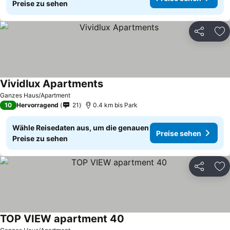
Preise zu sehen
Teilen
Zu
Vividlux Apartments
Preise sehen
Ganzes Haus/Apartment
10
Hervorragend
21
0.4 km bis Park
Wähle Reisedaten aus, um die genauen
Preise sehen
Preise zu sehen
Teilen
Zu
TOP VIEW apartment 40
Preise sehen