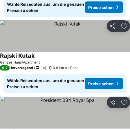
Wähle Reisedaten aus, um die genauen
Preise sehen
Preise zu sehen
Teilen
Zu
Rajski Kutak
Preise sehen
Ganzes Haus/Apartment
9,7
Hervorragend
14
0.9 km bis Park
Wähle Reisedaten aus, um die genauen
Preise sehen
Preise zu sehen
Teilen
Zu