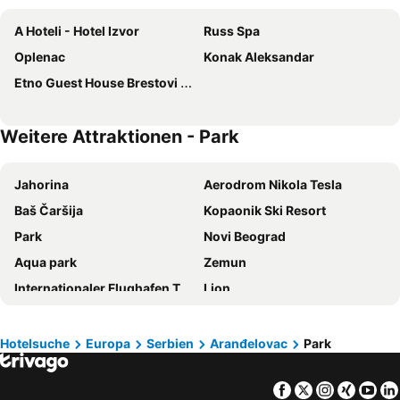
A Hoteli - Hotel Izvor
Russ Spa
Oplenac
Konak Aleksandar
Etno Guest House Brestovi & Vizija
Weitere Attraktionen - Park
Jahorina
Aerodrom Nikola Tesla
Baš Čaršija
Kopaonik Ski Resort
Park
Novi Beograd
Aqua park
Zemun
Internationaler Flughafen Tuzla
Lion
Bjelašnica
Flughafen Sarajevo
Internationaler Flughafen Timișoara
Beogradska Autobuska Stanica
Hotelsuche
Europa
Serbien
Aranđelovac
Park
Kirche Budisavci
Pristina International Airport Adem Jashari
Facebook
Twitter
Instagra
Xing
Yo
Durmitor
Srebrno jezero