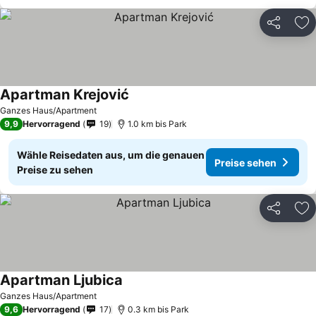
Teilen
Zu
Apartman Krejović
Preise sehen
Ganzes Haus/Apartment
9,9
Hervorragend
19
1.0 km bis Park
Wähle Reisedaten aus, um die genauen
Preise sehen
Preise zu sehen
Teilen
Zu
Apartman Ljubica
Preise sehen
Ganzes Haus/Apartment
9,6
Hervorragend
17
0.3 km bis Park