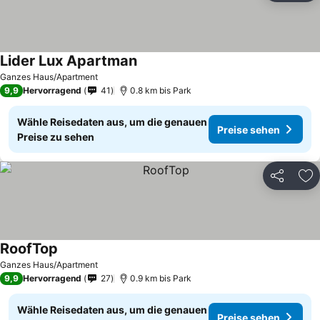
Lider Lux Apartman
Preise sehen
Ganzes Haus/Apartment
9,9
Hervorragend
41
0.8 km bis Park
Wähle Reisedaten aus, um die genauen
Preise sehen
Preise zu sehen
Teilen
Zu
RoofTop
Preise sehen
Ganzes Haus/Apartment
9,9
Hervorragend
27
0.9 km bis Park
Wähle Reisedaten aus, um die genauen
Preise sehen