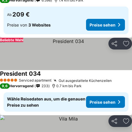
9,2
Hervorragend
6.598
1.4 km bis Park
209 €
Ab
Preise von
3 Websites
Preise sehen
Beliebte Wahl
Teilen
Zu
President 034
Preise sehen
Serviced apartment
Gut ausgestattete Küchenzeilen
Preise s
5 Sterne
9,6
Hervorragend
233
0.7 km bis Park
Wähle Reisedaten aus, um die genauen
Preise sehen
Preise zu sehen
Teilen
Zu