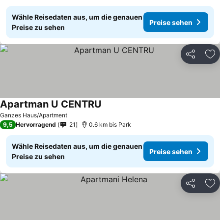
Wähle Reisedaten aus, um die genauen
Preise sehen
Preise zu sehen
Teilen
Zu
Apartman U CENTRU
Preise sehen
Ganzes Haus/Apartment
9,5
Hervorragend
21
0.6 km bis Park
Wähle Reisedaten aus, um die genauen
Preise sehen
Preise zu sehen
Teilen
Zu