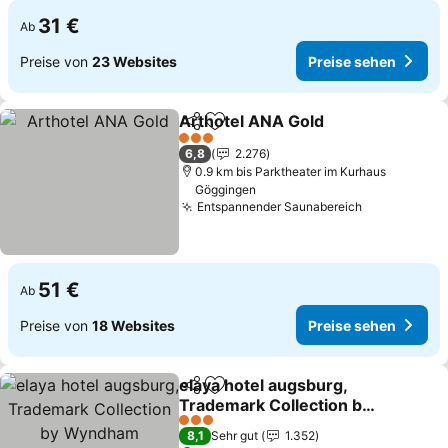
31 €
Ab
Preise von
23 Websites
Preise sehen
Arthotel ANA Gold
Teilen
Zu Favoriten hinzufügen
Preise 
3 Sterne
6,8
2.276
0.9 km bis Parktheater im Kurhaus
Göggingen
Entspannender Saunabereich
Preise seh
51 €
Ab
Preise von
18 Websites
Preise sehen
elaya hotel augsburg,
Teilen
Zu Favoriten hinzufügen
Trademark Collection by
Wyndham
Preise sehen
3 Sterne
8,1
Sehr gut
1.352