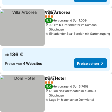
Villa Arborea
Teilen
Zu Favoriten hinzufügen
Preise sehen
3 Sterne
9,3
Hervorragend
1.009
0.8 km bis Parktheater im Kurhaus
Göggingen
Einladender Spa-Bereich mit Gartenzugang
P
136 €
Ab
Preise von
4 Websites
Preise sehen
Dom Hotel
Teilen
Zu Favoriten hinzufügen
Preise sehen
3 Sterne
9,0
Hervorragend
3.760
4.1 km bis Parktheater im Kurhaus
Göggingen
Lage im historischen Domviertel
Preise se