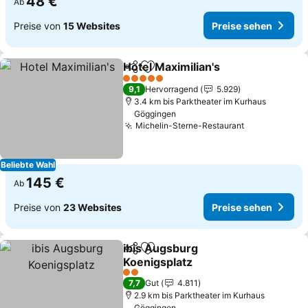
48 €
Ab
Preise von
15 Websites
Preise sehen
Hotel Maximilian's
Teilen
Zu Favoriten hinzufügen
Preise s
5 Sterne
9,1
Hervorragend
5.929
3.4 km bis Parktheater im Kurhaus
Göggingen
Michelin-Sterne-Restaurant
Preise sehe
Beliebte Wahl
145 €
Ab
Preise von
23 Websites
Preise sehen
ibis Augsburg
Teilen
Zu Favoriten hinzufügen
Koenigsplatz
Preise sehen
2 Sterne
7,7
Gut
4.811
2.9 km bis Parktheater im Kurhaus
Göggingen