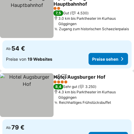
Teilen
Zu Favoriten hinzufügen
Hauptbahnhof
Preise sehen
2 Sterne
7,5
Gut
4.530
3.0 km bis Parktheater im Kurhaus
Göggingen
Zugang zum historischen Schaezlerpalais
Pr
54 €
Ab
Preise von
19 Websites
Preise sehen
Hotel Augsburger Hof
Teilen
Zu Favoriten hinzufügen
Prei
4 Sterne
8,4
Sehr gut
3.250
4.3 km bis Parktheater im Kurhaus
Göggingen
Reichhaltiges Frühstücksbuffet
Preise se
79 €
Ab