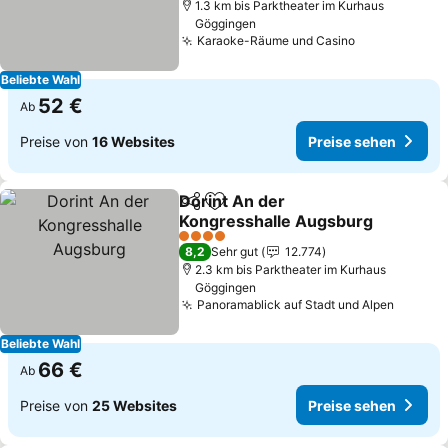
1.3 km bis Parktheater im Kurhaus
Göggingen
Karaoke-Räume und Casino
Preise sehe
Beliebte Wahl
52 €
Ab
Preise von
16 Websites
Preise sehen
Dorint An der
Teilen
Zu Favoriten hinzufügen
Kongresshalle Augsburg
Preise sehen
4 Sterne
8,2
Sehr gut
12.774
2.3 km bis Parktheater im Kurhaus
Göggingen
Panoramablick auf Stadt und Alpen
Preise
Beliebte Wahl
66 €
Ab
Preise von
25 Websites
Preise sehen