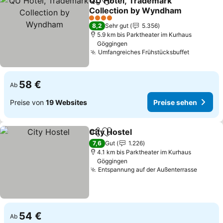
QU Hotel, Trademark
Teilen
Zu Favoriten hinzufügen
Collection by Wyndham
Preise sehen
4 Sterne
8,2
Sehr gut
5.356
5.9 km bis Parktheater im Kurhaus
Göggingen
Umfangreiches Frühstücksbuffet
Preise s
58 €
Ab
Preise von
19 Websites
Preise sehen
City Hostel
Teilen
Zu Favoriten hinzufügen
Preise sehen
7,6
Gut
1.226
4.1 km bis Parktheater im Kurhaus
Göggingen
Entspannung auf der Außenterrasse
Preise
54 €
Ab