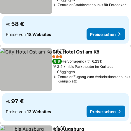
Zentraler Stadtknotenpunkt für Entdecker
Pr
58 €
Ab
Preise von
18 Websites
Preise sehen
City Hotel Ost am Kö
Teilen
Zu Favoriten hinzufügen
Preis
3 Sterne
8,8
Hervorragend
6.231
3.4 km bis Parktheater im Kurhaus
Göggingen
Zentraler Zugang zum Verkehrsknotenpunkt
Königsplatz
97 €
Ab
Preise von
12 Websites
Preise sehen
ibis Augsburg