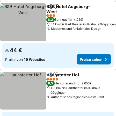
B&B Hotel Augsburg-
Teilen
Zu Favoriten hinzufügen
West
Preise sehen
3 Sterne
8,2
Sehr gut
4.259
5.1 km bis Parktheater im Kurhaus Göggingen
Modernes und funktionales Design
Preise 
44 €
Ab
Preise von
19 Websites
Preise sehen
Haunstetter Hof
Teilen
Zu Favoriten hinzufügen
Preise se
4 Sterne
8,5
Hervorragend
2.653
4.3 km bis Parktheater im Kurhaus
Göggingen
Authentisches regionales Restaurant
Preis