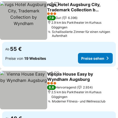
rugs Hotel Augsburg City,
Teilen
Zu Favoriten hinzufügen
Trademark Collection by
Wyndham
Preise sehen
3 Sterne
7,9
Gut
6.396
2.9 km bis Parktheater im Kurhaus
Göggingen
Schallisolierte Zimmer für einen ruhigen
Aufenthalt
55 €
Ab
Preise von
19 Websites
Preise sehen
Vienna House Easy by
Teilen
Zu Favoriten hinzufügen
Wyndham Augsburg
Preise sehen
3 Sterne
8,6
Hervorragend
2.934
2.5 km bis Parktheater im Kurhaus
Göggingen
Moderner Fitness- und Wellnessclub
Preise