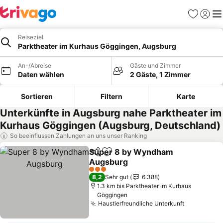
Favoriten
Einlog
Me
Reiseziel
Parktheater im Kurhaus Göggingen, Augsburg
An-/Abreise
Gäste und Zimmer
Daten wählen
2 Gäste, 1 Zimmer
Sortieren
Filtern
Karte
Unterkünfte in Augsburg nahe Parktheater im
Kurhaus Göggingen (Augsburg, Deutschland)
So beeinflussen Zahlungen an uns unser Ranking
Super 8 by Wyndham
Teilen
Zu Favoriten hinzufügen
Augsburg
Preise sehen
3 Sterne
8,2
Sehr gut
6.388
1.3 km bis Parktheater im Kurhaus
Göggingen
Haustierfreundliche Unterkunft
Preise se