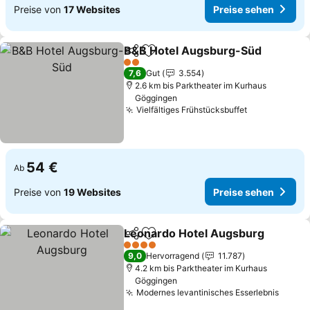
Preise von
17 Websites
Preise sehen
B&B Hotel Augsburg-Süd
Teilen
Zu Favoriten hinzufügen
2 Sterne
7,6
Gut
3.554
2.6 km bis Parktheater im Kurhaus
Göggingen
Vielfältiges Frühstücksbuffet
Preise sehe
54 €
Ab
Preise von
19 Websites
Preise sehen
Leonardo Hotel Augsburg
Teilen
Zu Favoriten hinzufügen
4 Sterne
9,0
Hervorragend
11.787
4.2 km bis Parktheater im Kurhaus
Göggingen
Modernes levantinisches Esserlebnis
Preis