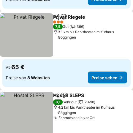
Privat Riegele
Teilen
Zu Favoriten hinzufügen
Preise sehen
3 Sterne
7,5
Gut
396
3.1 km bis Parktheater im Kurhaus
Göggingen
65 €
Ab
Preise von
8 Websites
Preise sehen
Hostel SLEPS
Teilen
Zu Favoriten hinzufügen
Preise sehen
8,1
Sehr gut
2.498
4.2 km bis Parktheater im Kurhaus
Göggingen
Fahrradverleih vor Ort
Preise sehen