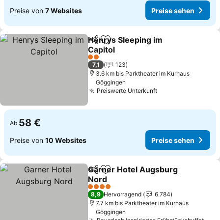
Preise von
7 Websites
Preise sehen
Henrys Sleeping im
Teilen
Zu Favoriten hinzufügen
Capitol
Preise sehen
2 Sterne
7,1
123
3.6 km bis Parktheater im Kurhaus
Göggingen
Preiswerte Unterkunft
Preise sehen
58 €
Ab
Preise von
10 Websites
Preise sehen
Garner Hotel Augsburg
Teilen
Zu Favoriten hinzufügen
Nord
Preise sehen
4 Sterne
8,9
Hervorragend
6.784
7.7 km bis Parktheater im Kurhaus
Göggingen