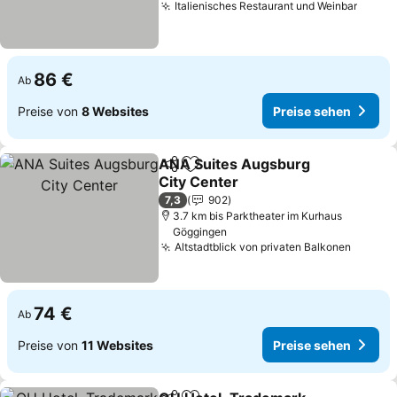
Italienisches Restaurant und Weinbar
Preis
86 €
Ab
Preise von
8 Websites
Preise sehen
ANA Suites Augsburg
Teilen
Zu Favoriten hinzufügen
City Center
Preise sehen
7,3
902
3.7 km bis Parktheater im Kurhaus
Göggingen
Altstadtblick von privaten Balkonen
Preise
74 €
Ab
Preise von
11 Websites
Preise sehen