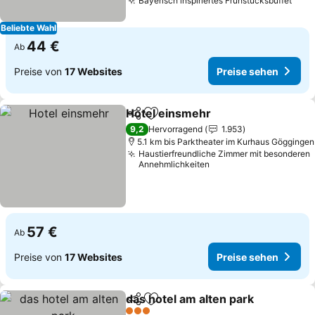
Bayerisch inspiriertes Frühstücksbuffet
Prei
Beliebte Wahl
44 €
Ab
Preise von
17 Websites
Preise sehen
Hotel einsmehr
Teilen
Zu Favoriten hinzufügen
Preise seh
9,2
Hervorragend
1.953
5.1 km bis Parktheater im Kurhaus Göggingen
Haustierfreundliche Zimmer mit besonderen
Annehmlichkeiten
57 €
Ab
Preise von
17 Websites
Preise sehen
das hotel am alten park
Teilen
Zu Favoriten hinzufügen
Pre