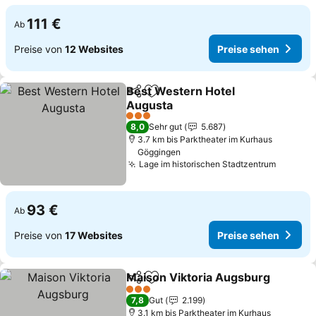
111 €
Ab
Preise von
12 Websites
Preise sehen
Best Western Hotel
Teilen
Zu Favoriten hinzufügen
Augusta
Preise sehen
3 Sterne
8,0
Sehr gut
5.687
3.7 km bis Parktheater im Kurhaus
Göggingen
Lage im historischen Stadtzentrum
Preise 
93 €
Ab
Preise von
17 Websites
Preise sehen
Maison Viktoria Augsburg
Teilen
Zu Favoriten hinzufügen
3 Sterne
7,8
Gut
2.199
3.1 km bis Parktheater im Kurhaus