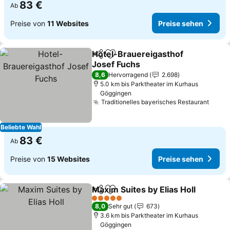
83 €
Ab
Preise von
11 Websites
Preise sehen
Hotel-Brauereigasthof
Teilen
Zu Favoriten hinzufügen
Josef Fuchs
Preise sehen
8,6
Hervorragend
2.698
5.0 km bis Parktheater im Kurhaus
Göggingen
Traditionelles bayerisches Restaurant
Preis
Beliebte Wahl
83 €
Ab
Preise von
15 Websites
Preise sehen
Maxim Suites by Elias Holl
Teilen
Zu Favoriten hinzufügen
5 Sterne
8,0
Sehr gut
673
3.6 km bis Parktheater im Kurhaus
Göggingen