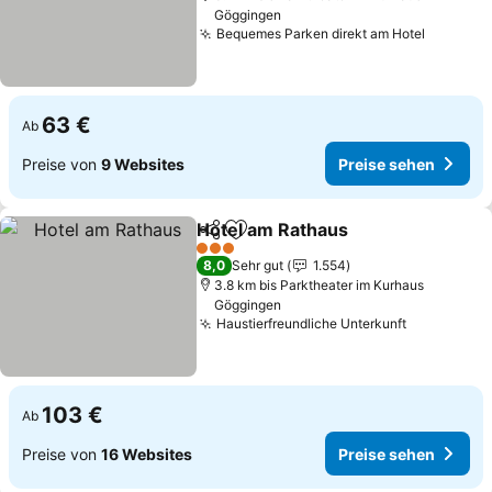
Göggingen
Bequemes Parken direkt am Hotel
Preise 
63 €
Ab
Preise von
9 Websites
Preise sehen
Hotel am Rathaus
Teilen
Zu Favoriten hinzufügen
Preise s
3 Sterne
8,0
Sehr gut
1.554
3.8 km bis Parktheater im Kurhaus
Göggingen
Haustierfreundliche Unterkunft
Preise se
103 €
Ab
Preise von
16 Websites
Preise sehen