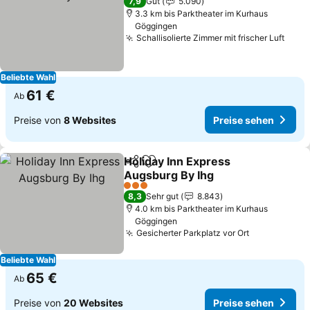
7,9
Gut
5.090
3.3 km bis Parktheater im Kurhaus
Göggingen
Schallisolierte Zimmer mit frischer Luft
Prei
Beliebte Wahl
61 €
Ab
Preise von
8 Websites
Preise sehen
Holiday Inn Express
Teilen
Zu Favoriten hinzufügen
Augsburg By Ihg
Preise sehen
3 Sterne
8,3
Sehr gut
8.843
4.0 km bis Parktheater im Kurhaus
Göggingen
Gesicherter Parkplatz vor Ort
Preise sehe
Beliebte Wahl
65 €
Ab
Preise von
20 Websites
Preise sehen