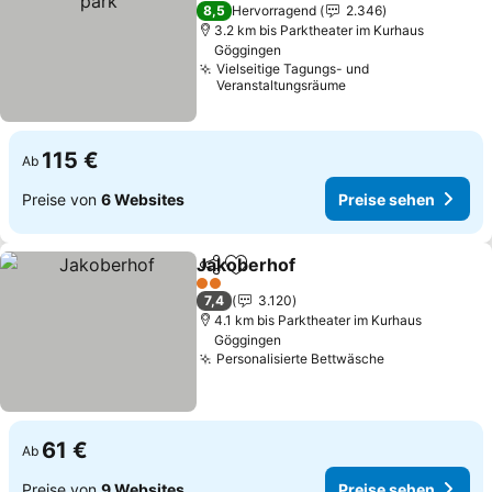
3 Sterne
8,5
Hervorragend
2.346
3.2 km bis Parktheater im Kurhaus
Göggingen
Vielseitige Tagungs- und
Veranstaltungsräume
115 €
Ab
Preise von
6 Websites
Preise sehen
Jakoberhof
Teilen
Zu Favoriten hinzufügen
Preise sehen
2 Sterne
7,4
3.120
4.1 km bis Parktheater im Kurhaus
Göggingen
Personalisierte Bettwäsche
Preise sehen
61 €
Ab
Preise von
9 Websites
Preise sehen