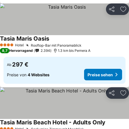
Teilen
Zu
Tasia Maris Oasis
Hotel
Rooftop-Bar mit Panoramablick
4 Sterne
8,7
Hervorragend
2.394
1.3 km bis Pernera A
297 €
Ab
Preise von
4 Websites
Preise sehen
Teilen
Zu
Tasia Maris Beach Hotel - Adults Only
Hotel