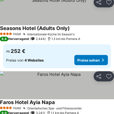
Teilen
Zu
Seasons Hotel (Adults Only)
Hotel
Internationale Küche im Season's
4 Sterne
8,8
Hervorragend
2.444
1.3 km bis Pernera A
252 €
Ab
Preise von
4 Websites
Preise sehen
Teilen
Zu
Faros Hotel Ayia Napa
Hotel
Orientalisches Spa- und Fitnesscenter
4 Sterne
9,0
Hervorragend
3.241
1.1 km bis Pernera A