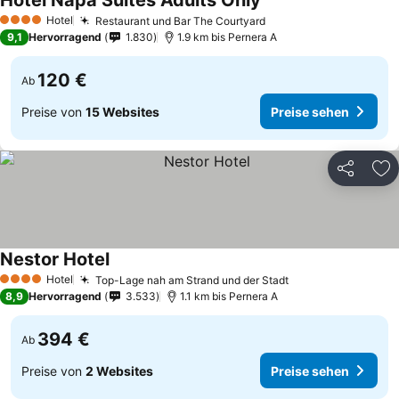
Hotel Napa Suites Adults Only
Hotel
Restaurant und Bar The Courtyard
4 Sterne
9,1
Hervorragend
1.830
1.9 km bis Pernera A
120 €
Ab
Preise von
15 Websites
Preise sehen
Teilen
Zu
Nestor Hotel
Hotel
Top-Lage nah am Strand und der Stadt
4 Sterne
8,9
Hervorragend
3.533
1.1 km bis Pernera A
394 €
Ab
Preise von
2 Websites
Preise sehen