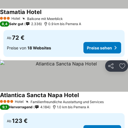
Stamatia Hotel
Hotel
Balkone mit Meerblick
3 Sterne
8,4
Sehr gut
2.336
0.9 km bis Pernera A
72 €
Ab
Preise von
18 Websites
Preise sehen
Teilen
Zu
Atlantica Sancta Napa Hotel
Hotel
Familienfreundliche Ausstattung und Services
4 Sterne
9,1
Hervorragend
4.184
1.0 km bis Pernera A
123 €
Ab