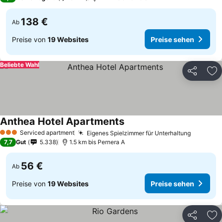
138 €
Ab
Preise von
19 Websites
Preise sehen
Beliebte Wahl
Teilen
Zu
Anthea Hotel Apartments
Serviced apartment
Eigenes Spielzimmer für Unterhaltung
3 Sterne
7,7
Gut
5.338
1.5 km bis Pernera A
56 €
Ab
Preise von
19 Websites
Preise sehen
Teilen
Zu