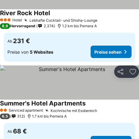
River Rock Hotel
Hotel
Lebhafte Cocktail- und Shisha-Lounge
3 Sterne
8,9
Hervorragend
2.374
1.2 km bis Pernera A
231 €
Ab
Preise von
5 Websites
Preise sehen
Teilen
Zu
Summer's Hotel Apartments
Serviced apartment
Kochnische mit Essbereich
2 Sterne
6,5
512
1.7 km bis Pernera A
68 €
Ab