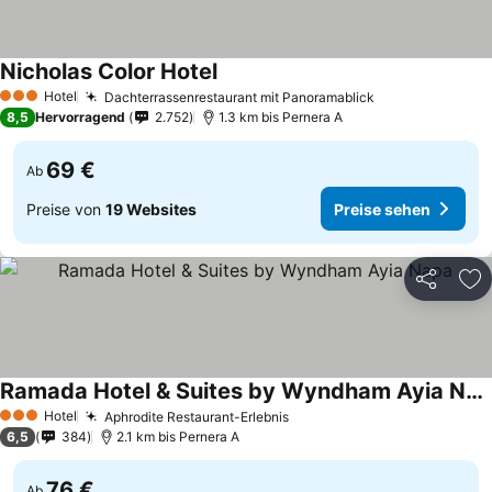
Nicholas Color Hotel
Hotel
Dachterrassenrestaurant mit Panoramablick
3 Sterne
8,5
Hervorragend
2.752
1.3 km bis Pernera A
69 €
Ab
Preise von
19 Websites
Preise sehen
Teilen
Zu
Ramada Hotel & Suites by Wyndham Ayia Napa
Hotel
Aphrodite Restaurant-Erlebnis
3 Sterne
6,5
384
2.1 km bis Pernera A
76 €
Ab