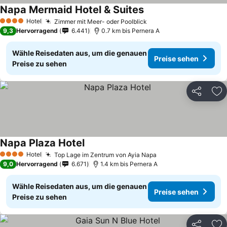
Napa Mermaid Hotel & Suites
Hotel
Zimmer mit Meer- oder Poolblick
4 Sterne
9,3
Hervorragend
6.441
0.7 km bis Pernera A
Wähle Reisedaten aus, um die genauen
Preise sehen
Preise zu sehen
Teilen
Zu
Napa Plaza Hotel
Hotel
Top Lage im Zentrum von Ayia Napa
4 Sterne
9,0
Hervorragend
6.671
1.4 km bis Pernera A
Wähle Reisedaten aus, um die genauen
Preise sehen
Preise zu sehen