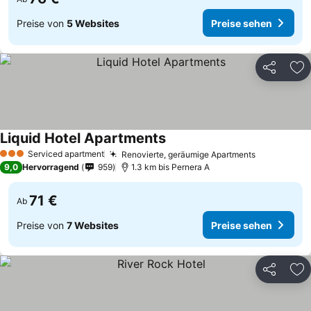
Preise von
5 Websites
Preise sehen
Teilen
Zu
Liquid Hotel Apartments
Serviced apartment
Renovierte, geräumige Apartments
3 Sterne
9,0
Hervorragend
959
1.3 km bis Pernera A
71 €
Ab
Preise von
7 Websites
Preise sehen
Teilen
Zu