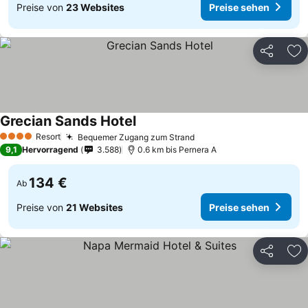
Preise von
23 Websites
Preise sehen
Teilen
Zu
Grecian Sands Hotel
Resort
Bequemer Zugang zum Strand
4 Sterne
9,1
Hervorragend
3.588
0.6 km bis Pernera A
134 €
Ab
Preise von
21 Websites
Preise sehen
Teilen
Zu