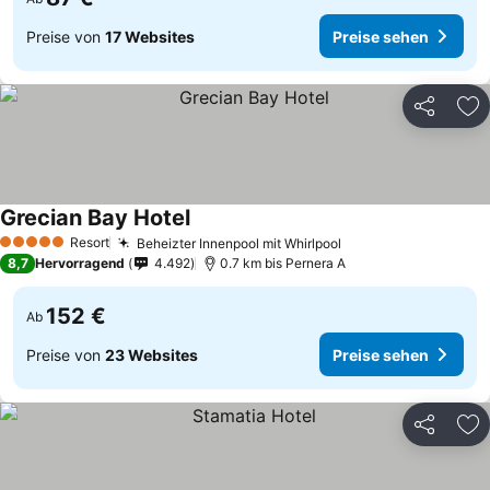
Preise von
17 Websites
Preise sehen
Teilen
Zu
Grecian Bay Hotel
Resort
Beheizter Innenpool mit Whirlpool
5 Sterne
8,7
Hervorragend
4.492
0.7 km bis Pernera A
152 €
Ab
Preise von
23 Websites
Preise sehen
Teilen
Zu