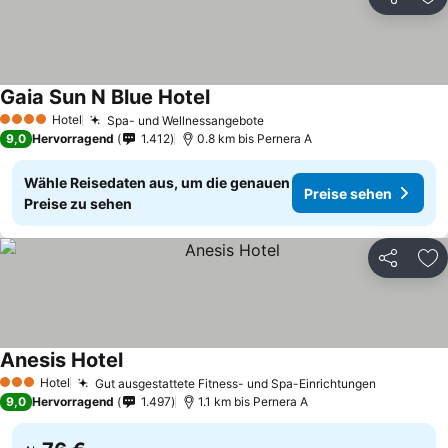
Teilen
Zu
Gaia Sun N Blue Hotel
Hotel
Spa- und Wellnessangebote
4 Sterne
9,0
Hervorragend
1.412
0.8 km bis Pernera A
Wähle Reisedaten aus, um die genauen
Preise sehen
Preise zu sehen
Teilen
Zu
Anesis Hotel
Hotel
Gut ausgestattete Fitness- und Spa-Einrichtungen
3 Sterne
9,0
Hervorragend
1.497
1.1 km bis Pernera A