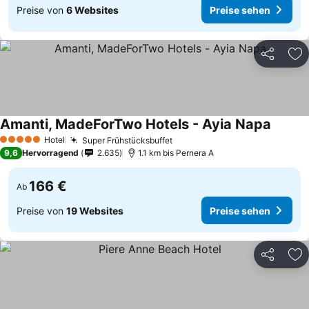
Preise von
6 Websites
Preise sehen
Teilen
Zu
Amanti, MadeForTwo Hotels - Ayia Napa
Hotel
Super Frühstücksbuffet
5 Sterne
9,6
Hervorragend
2.635
1.1 km bis Pernera A
166 €
Ab
Preise von
19 Websites
Preise sehen
Teilen
Zu