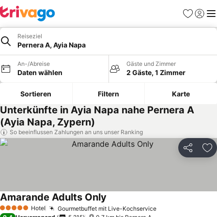
Favoriten
Einlog
Me
Reiseziel
Pernera A, Ayia Napa
An-/Abreise
Gäste und Zimmer
Daten wählen
2 Gäste, 1 Zimmer
Sortieren
Filtern
Karte
Unterkünfte in Ayia Napa nahe Pernera A
(Ayia Napa, Zypern)
So beeinflussen Zahlungen an uns unser Ranking
Teilen
Zu
Amarande Adults Only
Hotel
Gourmetbuffet mit Live-Kochservice
5 Sterne