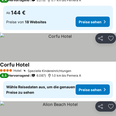
9,4
Hervorragend
5.215
0.7 km bis Pernera A
144 €
Ab
Preise von
18 Websites
Preise sehen
Teilen
Zu
Corfu Hotel
Hotel
Spezielle Kindereinrichtungen
4 Sterne
8,5
Hervorragend
6.087
1.0 km bis Pernera A
Wähle Reisedaten aus, um die genauen
Preise sehen
Preise zu sehen
Teilen
Zu