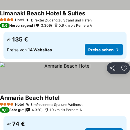
Limanaki Beach Hotel & Suites
Hotel
Direkter Zugang zu Strand und Hafen
4 Sterne
8,6
Hervorragend
3.309
0.9 km bis Pernera A
135 €
Ab
Preise von
14 Websites
Preise sehen
Teilen
Zu
Anmaria Beach Hotel
Hotel
Umfassendes Spa und Wellness
4 Sterne
8,0
Sehr gut
4.320
1.9 km bis Pernera A
74 €
Ab