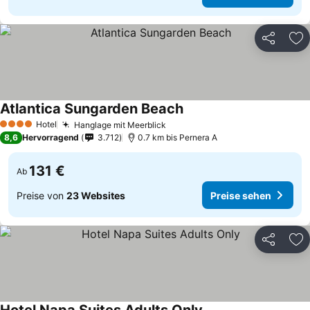
Teilen
Zu
Atlantica Sungarden Beach
Hotel
Hanglage mit Meerblick
4 Sterne
8,6
Hervorragend
3.712
0.7 km bis Pernera A
131 €
Ab
Preise von
23 Websites
Preise sehen
Teilen
Zu