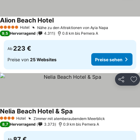
Alion Beach Hotel
Hotel
Nähe zu den Attraktionen von Ayia Napa
5 Sterne
9,5
Hervorragend
4.311
0.6 km bis Pernera A
223 €
Ab
Preise von
25 Websites
Preise sehen
Teilen
Zu
Nelia Beach Hotel & Spa
Hotel
Zimmer mit atemberaubendem Meerblick
4 Sterne
8,7
Hervorragend
3.373
0.9 km bis Pernera A
87 €
Ab