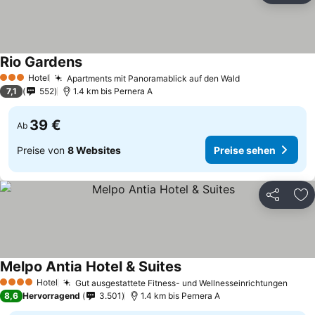
Rio Gardens
Hotel
Apartments mit Panoramablick auf den Wald
3 Sterne
7,1
552
1.4 km bis Pernera A
39 €
Ab
Preise von
8 Websites
Preise sehen
Teilen
Zu
Melpo Antia Hotel & Suites
Hotel
Gut ausgestattete Fitness- und Wellnesseinrichtungen
4 Sterne
8,6
Hervorragend
3.501
1.4 km bis Pernera A