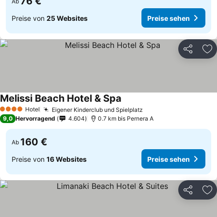
76 €
Ab
Preise von
25 Websites
Preise sehen
Teilen
Zu
Melissi Beach Hotel & Spa
Hotel
Eigener Kinderclub und Spielplatz
4 Sterne
9,0
Hervorragend
4.604
0.7 km bis Pernera A
160 €
Ab
Preise von
16 Websites
Preise sehen
Teilen
Zu