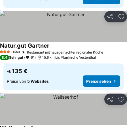
Teilen
Zu
Natur.gut Gartner
Hotel
Restaurant mit hausgemachter regionaler Küche
3 Sterne
8,4
Sehr gut
91
15.6 km bis Pfarrkirche Vestenthal
135 €
Ab
Preise von
5 Websites
Preise sehen
Teilen
Zu