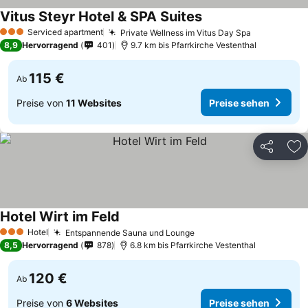
Vitus Steyr Hotel & SPA Suites
Serviced apartment
Private Wellness im Vitus Day Spa
3 Sterne
8,9
Hervorragend
401
9.7 km bis Pfarrkirche Vestenthal
115 €
Ab
Preise von
11 Websites
Preise sehen
Teilen
Zu
Hotel Wirt im Feld
Hotel
Entspannende Sauna und Lounge
3 Sterne
8,5
Hervorragend
878
6.8 km bis Pfarrkirche Vestenthal
120 €
Ab
Preise von
6 Websites
Preise sehen