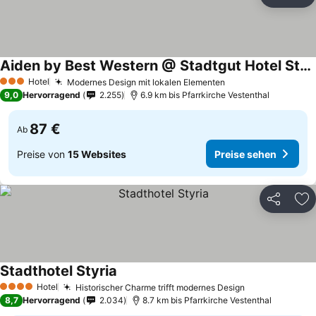
Teilen
Zu
Aiden by Best Western @ Stadtgut Hotel Steyr
Hotel
Modernes Design mit lokalen Elementen
3 Sterne
9,0
Hervorragend
2.255
6.9 km bis Pfarrkirche Vestenthal
87 €
Ab
Preise von
15 Websites
Preise sehen
Teilen
Zu
Stadthotel Styria
Hotel
Historischer Charme trifft modernes Design
4 Sterne
8,7
Hervorragend
2.034
8.7 km bis Pfarrkirche Vestenthal