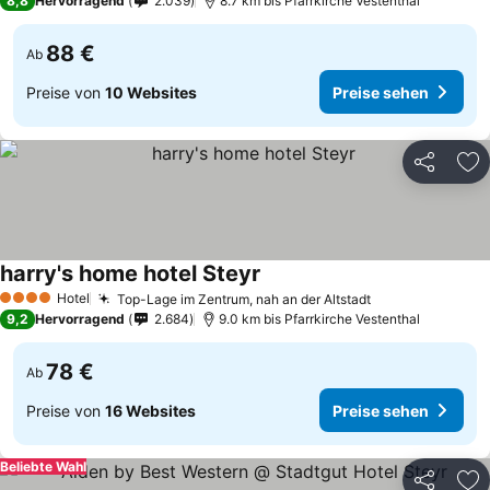
8,8
Hervorragend
2.039
8.7 km bis Pfarrkirche Vestenthal
88 €
Ab
Preise von
10 Websites
Preise sehen
Teilen
Zu
harry's home hotel Steyr
Hotel
Top-Lage im Zentrum, nah an der Altstadt
4 Sterne
9,2
Hervorragend
2.684
9.0 km bis Pfarrkirche Vestenthal
78 €
Ab
Preise von
16 Websites
Preise sehen
Beliebte Wahl