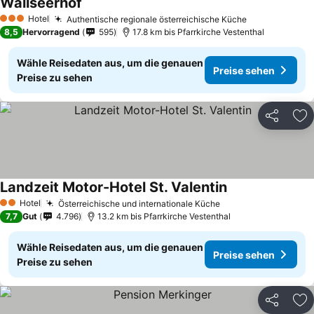
Wallseerhof
Hotel
Authentische regionale österreichische Küche
3 Sterne
8,5
Hervorragend
595
17.8 km bis Pfarrkirche Vestenthal
Wähle Reisedaten aus, um die genauen
Preise sehen
Preise zu sehen
Teilen
Zu
Landzeit Motor-Hotel St. Valentin
Hotel
Österreichische und internationale Küche
2 Sterne
7,7
Gut
4.796
13.2 km bis Pfarrkirche Vestenthal
Wähle Reisedaten aus, um die genauen
Preise sehen
Preise zu sehen
Teilen
Zu