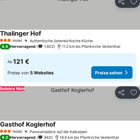
Teilen
Zu
Thalinger Hof
Hotel
Authentische österreichische Küche
3 Sterne
8,6
Hervorragend
1.602
11.2 km bis Pfarrkirche Vestenthal
121 €
Ab
Preise von
5 Websites
Preise sehen
Beliebte Wahl
Teilen
Zu
Gasthof Koglerhof
Hotel
Panoramablick auf die Kalkalpen
3 Sterne
9,0
Hervorragend
940
16.6 km bis Pfarrkirche Vestenthal