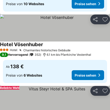
Preise von
10 Websites
Preise sehen
Teilen
Zu
Hotel Vösenhuber
Hotel
Charmantes historisches Gebäude
3 Sterne
9,1
Hervorragend
352
6.1 km bis Pfarrkirche Vestenthal
138 €
Ab
Preise von
6 Websites
Preise sehen
Beliebte Wahl
Teilen
Zu