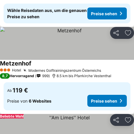
Wähle Reisedaten aus, um die genauen
Preise sehen
Preise zu sehen
Teilen
Zu
Metzenhof
Hotel
Modernes Golftrainingszentrum Österreichs
3 Sterne
8,7
Hervorragend
999
8.5 km bis Pfarrkirche Vestenthal
119 €
Ab
Preise von
6 Websites
Preise sehen
Beliebte Wahl
Teilen
Zu