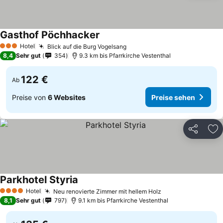
Gasthof Pöchhacker
Hotel
Blick auf die Burg Vogelsang
3 Sterne
8,4
Sehr gut
354
9.3 km bis Pfarrkirche Vestenthal
122 €
Ab
Preise von
6 Websites
Preise sehen
Teilen
Zu
Parkhotel Styria
Hotel
Neu renovierte Zimmer mit hellem Holz
4 Sterne
8,1
Sehr gut
797
9.1 km bis Pfarrkirche Vestenthal