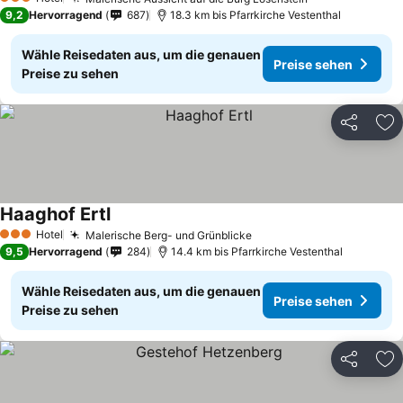
3 Sterne
9,2
Hervorragend
687
18.3 km bis Pfarrkirche Vestenthal
Wähle Reisedaten aus, um die genauen
Preise sehen
Preise zu sehen
Teilen
Zu
Haaghof Ertl
Hotel
Malerische Berg- und Grünblicke
3 Sterne
9,5
Hervorragend
284
14.4 km bis Pfarrkirche Vestenthal
Wähle Reisedaten aus, um die genauen
Preise sehen
Preise zu sehen
Teilen
Zu