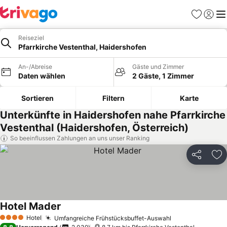
Favoriten
Einlog
Me
Reiseziel
Pfarrkirche Vestenthal, Haidershofen
An-/Abreise
Gäste und Zimmer
Daten wählen
2 Gäste, 1 Zimmer
Sortieren
Filtern
Karte
Unterkünfte in Haidershofen nahe Pfarrkirche
Vestenthal (Haidershofen, Österreich)
So beeinflussen Zahlungen an uns unser Ranking
Teilen
Zu
Hotel Mader
Hotel
Umfangreiche Frühstücksbuffet-Auswahl
4 Sterne