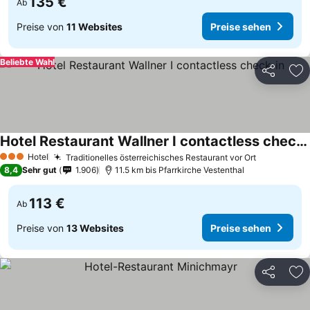
135 €
Ab
Preise von
11 Websites
Preise sehen
Beliebte Wahl
Teilen
Zu
Hotel Restaurant Wallner I contactless check-in
Hotel
Traditionelles österreichisches Restaurant vor Ort
3 Sterne
8,4
Sehr gut
1.906
11.5 km bis Pfarrkirche Vestenthal
113 €
Ab
Preise von
13 Websites
Preise sehen
Teilen
Zu