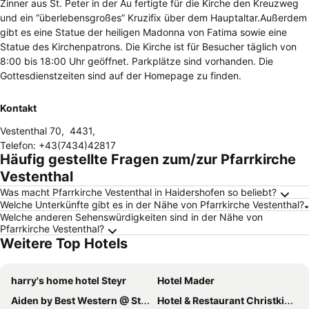
Zinner aus St. Peter in der Au fertigte für die Kirche den Kreuzweg
und ein “überlebensgroßes” Kruzifix über dem Hauptaltar.Außerdem
gibt es eine Statue der heiligen Madonna von Fatima sowie eine
Statue des Kirchenpatrons. Die Kirche ist für Besucher täglich von
8:00 bis 18:00 Uhr geöffnet. Parkplätze sind vorhanden. Die
Gottesdienstzeiten sind auf der Homepage zu finden.
Kontakt
Vestenthal 70
,
4431
,
Telefon
:
+43(7434)42817
Häufig gestellte Fragen zum/zur Pfarrkirche
Vestenthal
Was macht Pfarrkirche Vestenthal in Haidershofen so beliebt?
Welche Unterkünfte gibt es in der Nähe von Pfarrkirche Vestenthal?
Welche anderen Sehenswürdigkeiten sind in der Nähe von
Pfarrkirche Vestenthal?
Weitere Top Hotels
harry's home hotel Steyr
Hotel Mader
Aiden by Best Western @ Stadtgut Hotel Steyr
Hotel & Restaurant Christkindlwirt