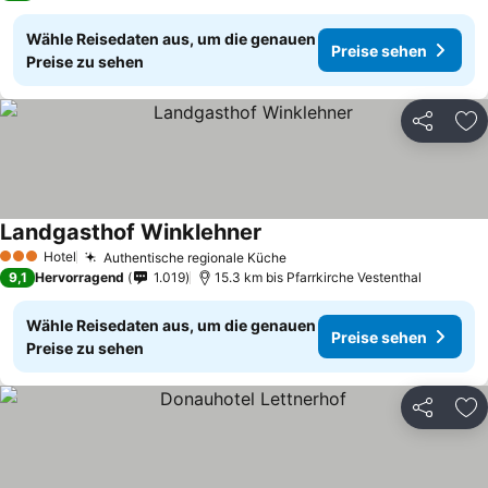
Wähle Reisedaten aus, um die genauen
Preise sehen
Preise zu sehen
Teilen
Zu
Landgasthof Winklehner
Hotel
Authentische regionale Küche
3 Sterne
9,1
Hervorragend
1.019
15.3 km bis Pfarrkirche Vestenthal
Wähle Reisedaten aus, um die genauen
Preise sehen
Preise zu sehen
Teilen
Zu