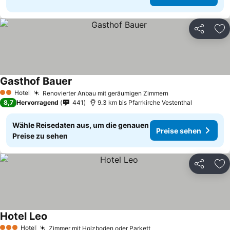
Teilen
Zu
Gasthof Bauer
Hotel
Renovierter Anbau mit geräumigen Zimmern
2 Sterne
8,7
Hervorragend
441
9.3 km bis Pfarrkirche Vestenthal
Wähle Reisedaten aus, um die genauen
Preise sehen
Preise zu sehen
Teilen
Zu
Hotel Leo
Hotel
Zimmer mit Holzboden oder Parkett