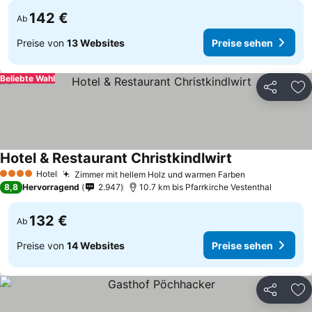
142 €
Ab
Preise von
13 Websites
Preise sehen
Beliebte Wahl
Teilen
Zu
Hotel & Restaurant Christkindlwirt
Hotel
Zimmer mit hellem Holz und warmen Farben
4 Sterne
8,8
Hervorragend
2.947
10.7 km bis Pfarrkirche Vestenthal
132 €
Ab
Preise von
14 Websites
Preise sehen
Teilen
Zu