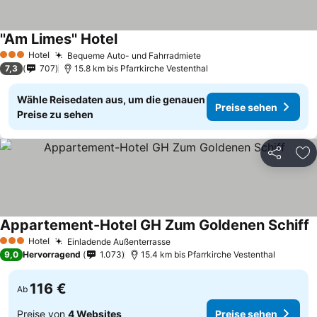
''Am Limes'' Hotel
Hotel
Bequeme Auto- und Fahrradmiete
3 Sterne
7,3
707
15.8 km bis Pfarrkirche Vestenthal
Wähle Reisedaten aus, um die genauen
Preise sehen
Preise zu sehen
Teilen
Zu
Appartement-Hotel GH Zum Goldenen Schiff
Hotel
Einladende Außenterrasse
3 Sterne
9,0
Hervorragend
1.073
15.4 km bis Pfarrkirche Vestenthal
116 €
Ab
Preise von
4 Websites
Preise sehen