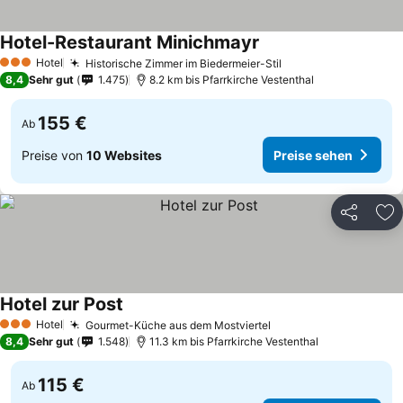
Hotel-Restaurant Minichmayr
Hotel
Historische Zimmer im Biedermeier-Stil
3 Sterne
8,4
Sehr gut
1.475
8.2 km bis Pfarrkirche Vestenthal
155 €
Ab
Preise von
10 Websites
Preise sehen
Teilen
Zu
Hotel zur Post
Hotel
Gourmet-Küche aus dem Mostviertel
3 Sterne
8,4
Sehr gut
1.548
11.3 km bis Pfarrkirche Vestenthal
115 €
Ab