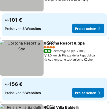
Preise seh
101 €
Ab
Preise von
8 Websites
Preise sehen
Cortona Resort & Spa
Teilen
Zu Favoriten hinzufügen
Prei
4 Sterne
8,6
Hervorragend
2.386
2.0 km bis Piazza della Repubblica
Authentische toskanische Küche
Preise s
156 €
Ab
Preise von
6 Websites
Preise sehen
Relais Villa Baldelli