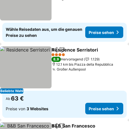
Wähle Reisedaten aus, um die genauen
Preise sehen
Preise zu sehen
Residence Serristori
Teilen
Zu Favoriten hinzufügen
Preis
4 Sterne
8,9
Hervorragend
1.129
12.1 km bis Piazza della Repubblica
Großer Außenpool
Preise sehen
Beliebte Wahl
63 €
Ab
Preise von
3 Websites
Preise sehen
B&B San Francesco
Teilen
Zu Favoriten hinzufügen