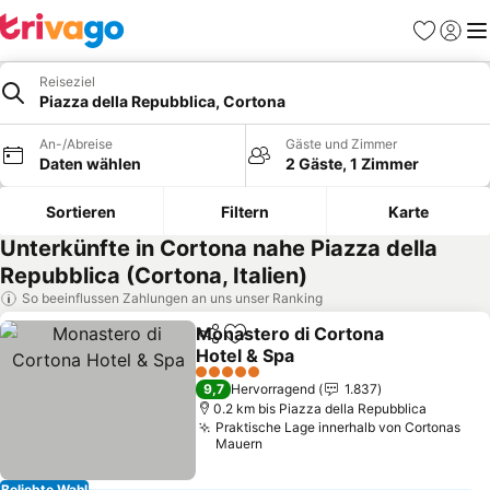
Favoriten
Einlog
Me
Reiseziel
Piazza della Repubblica, Cortona
An-/Abreise
Gäste und Zimmer
Daten wählen
2 Gäste, 1 Zimmer
Sortieren
Filtern
Karte
Unterkünfte in Cortona nahe Piazza della
Repubblica (Cortona, Italien)
So beeinflussen Zahlungen an uns unser Ranking
Monastero di Cortona
Teilen
Zu Favoriten hinzufügen
Hotel & Spa
Preise sehen
5 Sterne
9,7
Hervorragend
1.837
0.2 km bis Piazza della Repubblica
Praktische Lage innerhalb von Cortonas
Mauern
Beliebte Wahl