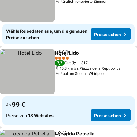
Kürzlich renovierte Zimmer
Preise sehen
Wähle Reisedaten aus, um die genauen
Preise sehen
Preise zu sehen
Hotel Lido
Teilen
Zu Favoriten hinzufügen
Preise sehen
4 Sterne
7,7
Gut
1.812
15.8 km bis Piazza della Repubblica
Pool am See mit Whirlpool
Preise sehen
99 €
Ab
Preise von
18 Websites
Preise sehen
Locanda Petrella
Teilen
Zu Favoriten hinzufügen