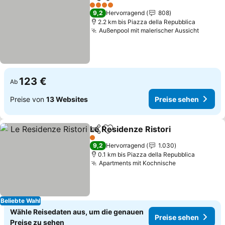
Teilen
Zu Favoriten hinzufügen
Preise 
4 Sterne
9,2
Hervorragend
808
2.2 km bis Piazza della Repubblica
Außenpool mit malerischer Aussicht
Preise
123 €
Ab
Preise von
13 Websites
Preise sehen
Le Residenze Ristori
Teilen
Zu Favoriten hinzufügen
Preis
1 Sterne
9,2
Hervorragend
1.030
0.1 km bis Piazza della Repubblica
Apartments mit Kochnische
Preise sehen
Beliebte Wahl
Wähle Reisedaten aus, um die genauen
Preise sehen
Preise zu sehen