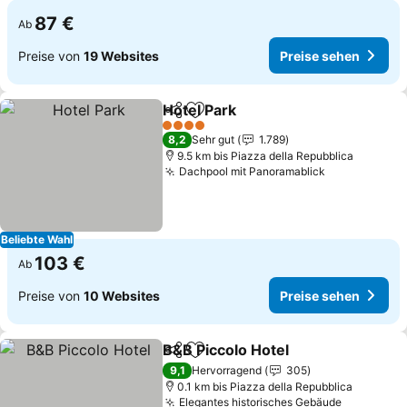
87 €
Ab
Preise von
19 Websites
Preise sehen
Hotel Park
Teilen
Zu Favoriten hinzufügen
Preise sehen
4 Sterne
8,2
Sehr gut
1.789
9.5 km bis Piazza della Repubblica
Dachpool mit Panoramablick
Preise sehe
Beliebte Wahl
103 €
Ab
Preise von
10 Websites
Preise sehen
B&B Piccolo Hotel
Teilen
Zu Favoriten hinzufügen
Preise s
9,1
Hervorragend
305
0.1 km bis Piazza della Repubblica
Elegantes historisches Gebäude
Preise se