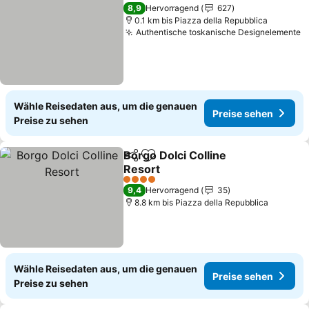
Preise se
8,9
Hervorragend
627
0.1 km bis Piazza della Repubblica
Authentische toskanische Designelemente
P
Wähle Reisedaten aus, um die genauen
Preise sehen
Preise zu sehen
Borgo Dolci Colline
Teilen
Zu Favoriten hinzufügen
Resort
Preise sehen
4 Sterne
9,4
Hervorragend
35
8.8 km bis Piazza della Repubblica
Wähle Reisedaten aus, um die genauen
Preise sehen
Preise zu sehen