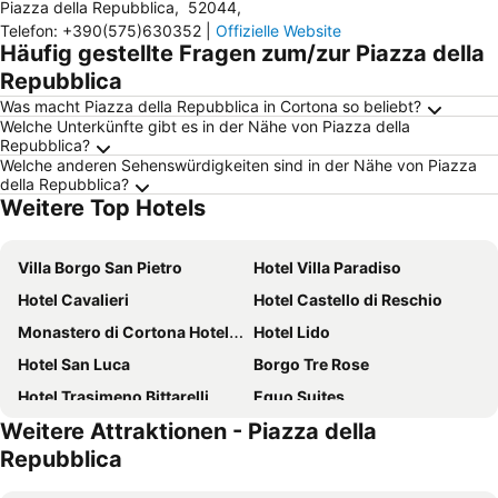
Piazza della Repubblica
,
52044
,
Telefon
:
+390(575)630352
|
Offizielle Website
Häufig gestellte Fragen zum/zur Piazza della
Repubblica
Was macht Piazza della Repubblica in Cortona so beliebt?
Welche Unterkünfte gibt es in der Nähe von Piazza della
Repubblica?
Welche anderen Sehenswürdigkeiten sind in der Nähe von Piazza
della Repubblica?
Weitere Top Hotels
Villa Borgo San Pietro
Hotel Villa Paradiso
Hotel Cavalieri
Hotel Castello di Reschio
Monastero di Cortona Hotel & Spa
Hotel Lido
Hotel San Luca
Borgo Tre Rose
Hotel Trasimeno Bittarelli
Equo Suites
Weitere Attraktionen - Piazza della
Locanda Agli Amici
Hotel Villa Marsili
Repubblica
Locanda Del Molino
Relais La Corte dei Papi
Il Grifo Hotel e Bisteccheria Toscana
Le Macerine