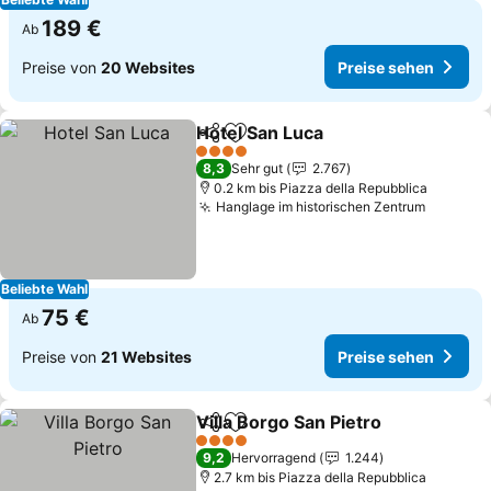
189 €
Ab
Preise von
20 Websites
Preise sehen
Hotel San Luca
Teilen
Zu Favoriten hinzufügen
Preise sehe
4 Sterne
8,3
Sehr gut
2.767
0.2 km bis Piazza della Repubblica
Hanglage im historischen Zentrum
Preise 
Beliebte Wahl
75 €
Ab
Preise von
21 Websites
Preise sehen
Villa Borgo San Pietro
Teilen
Zu Favoriten hinzufügen
Prei
4 Sterne
9,2
Hervorragend
1.244
2.7 km bis Piazza della Repubblica