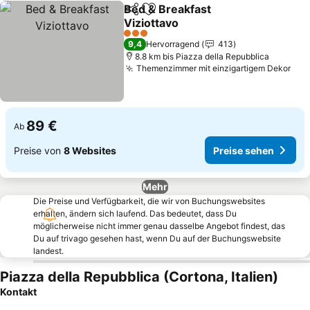
Bed & Breakfast
Teilen
Zu Favoriten hinzufügen
Viziottavo
Preise sehen
3 Sterne
9,4
Hervorragend
413
8.8 km bis Piazza della Repubblica
Themenzimmer mit einzigartigem Dekor
Pre
89 €
Ab
Preise von
8 Websites
Preise sehen
Mehr
Die Preise und Verfügbarkeit, die wir von Buchungswebsites
erhalten, ändern sich laufend. Das bedeutet, dass Du
möglicherweise nicht immer genau dasselbe Angebot findest, das
Du auf trivago gesehen hast, wenn Du auf der Buchungswebsite
landest.
Piazza della Repubblica (Cortona, Italien)
Kontakt