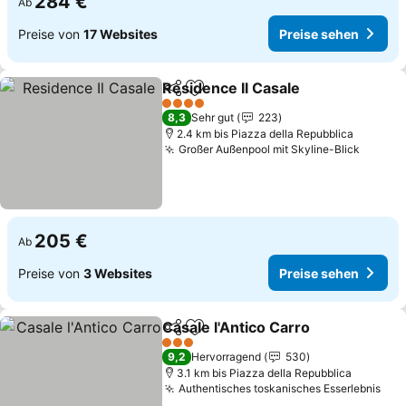
284 €
Ab
Preise von
17 Websites
Preise sehen
Residence Il Casale
Teilen
Zu Favoriten hinzufügen
Preise
4 Sterne
8,3
Sehr gut
223
2.4 km bis Piazza della Repubblica
Großer Außenpool mit Skyline-Blick
Preise
205 €
Ab
Preise von
3 Websites
Preise sehen
Casale l'Antico Carro
Teilen
Zu Favoriten hinzufügen
Preis
3 Sterne
9,2
Hervorragend
530
3.1 km bis Piazza della Repubblica
Authentisches toskanisches Esserlebnis
Pre