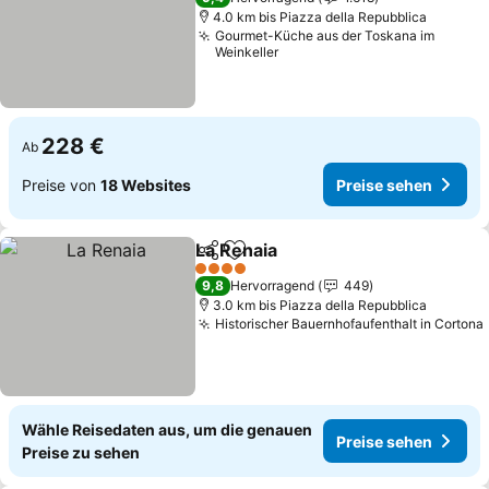
4.0 km bis Piazza della Repubblica
Gourmet-Küche aus der Toskana im
Weinkeller
228 €
Ab
Preise von
18 Websites
Preise sehen
La Renaia
Teilen
Zu Favoriten hinzufügen
Preise sehen
4 Sterne
9,8
Hervorragend
449
3.0 km bis Piazza della Repubblica
Historischer Bauernhofaufenthalt in Cortona
Wähle Reisedaten aus, um die genauen
Preise sehen
Preise zu sehen