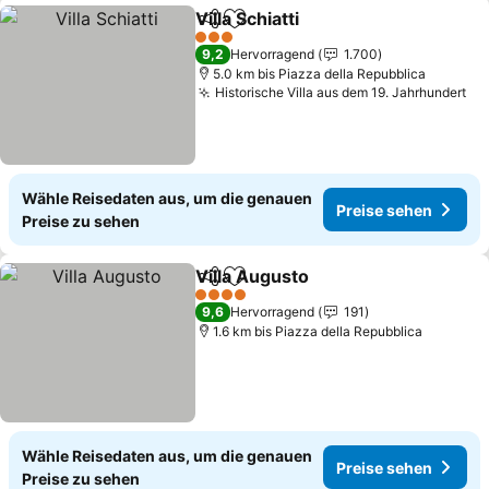
Villa Schiatti
Teilen
Zu Favoriten hinzufügen
Preise sehen
3 Sterne
9,2
Hervorragend
1.700
5.0 km bis Piazza della Repubblica
Historische Villa aus dem 19. Jahrhundert
Pr
Wähle Reisedaten aus, um die genauen
Preise sehen
Preise zu sehen
Villa Augusto
Teilen
Zu Favoriten hinzufügen
Preise sehen
4 Sterne
9,6
Hervorragend
191
1.6 km bis Piazza della Repubblica
Wähle Reisedaten aus, um die genauen
Preise sehen
Preise zu sehen