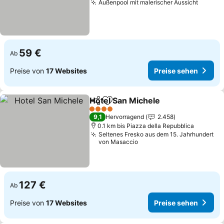
Außenpool mit malerischer Aussicht
Preise
59 €
Ab
Preise von
17 Websites
Preise sehen
Hotel San Michele
Teilen
Zu Favoriten hinzufügen
Preise s
4 Sterne
9,1
Hervorragend
2.458
0.1 km bis Piazza della Repubblica
Seltenes Fresko aus dem 15. Jahrhundert
von Masaccio
127 €
Ab
Preise von
17 Websites
Preise sehen