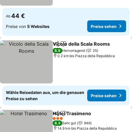
44 €
Ab
Preise von
5 Websites
Preise sehen
Vicolo della Scala Rooms
Teilen
Zu Favoriten hinzufügen
P
8,9
Hervorragend
25
0.2 km bis Piazza della Repubblica
Wähle Reisedaten aus, um die genauen
Preise sehen
Preise zu sehen
Hotel Trasimeno
Teilen
Zu Favoriten hinzufügen
Preise se
3 Sterne
8,3
Sehr gut
946
14.9 km bis Piazza della Repubblica