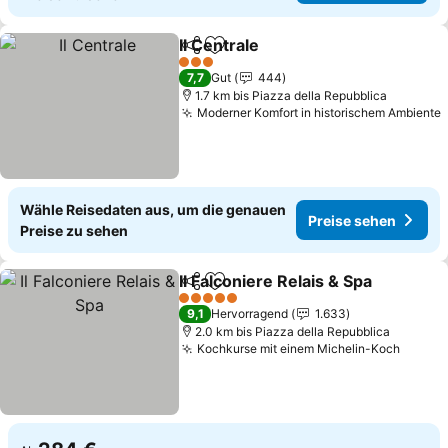
Il Centrale
Teilen
Zu Favoriten hinzufügen
Preise sehen
3 Sterne
7,7
Gut
444
1.7 km bis Piazza della Repubblica
Moderner Komfort in historischem Ambiente
Wähle Reisedaten aus, um die genauen
Preise sehen
Preise zu sehen
Il Falconiere Relais & Spa
Teilen
Zu Favoriten hinzufügen
P
5 Sterne
9,1
Hervorragend
1.633
2.0 km bis Piazza della Repubblica
Kochkurse mit einem Michelin-Koch
Preise