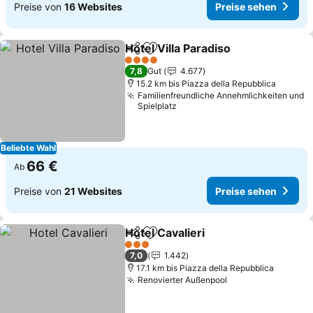
Preise von
16 Websites
Preise sehen
Hotel Villa Paradiso
Teilen
Zu Favoriten hinzufügen
Preise
4 Sterne
7,8
Gut
4.677
15.2 km bis Piazza della Repubblica
Familienfreundliche Annehmlichkeiten und
Spielplatz
Beliebte Wahl
66 €
Ab
Preise von
21 Websites
Preise sehen
Hotel Cavalieri
Teilen
Zu Favoriten hinzufügen
Preise sehe
3 Sterne
7,0
1.442
17.1 km bis Piazza della Repubblica
Renovierter Außenpool
Preise sehen