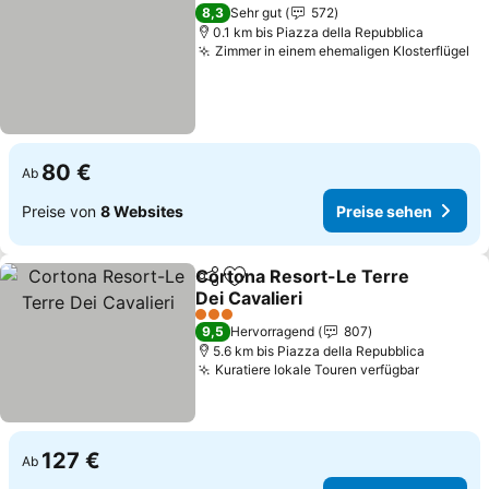
Preise
8,3
Sehr gut
572
0.1 km bis Piazza della Repubblica
Zimmer in einem ehemaligen Klosterflügel
Pr
80 €
Ab
Preise von
8 Websites
Preise sehen
Cortona Resort-Le Terre
Teilen
Zu Favoriten hinzufügen
Dei Cavalieri
Preise sehen
3 Sterne
9,5
Hervorragend
807
5.6 km bis Piazza della Repubblica
Kuratiere lokale Touren verfügbar
Preise s
127 €
Ab