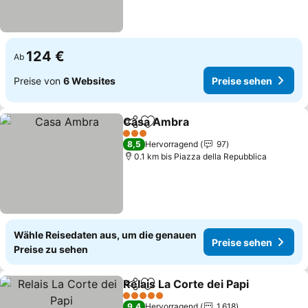
124 €
Ab
Preise von
6 Websites
Preise sehen
Casa Ambra
Teilen
Zu Favoriten hinzufügen
Preise sehen
3 Sterne
8,5
Hervorragend
97
0.1 km bis Piazza della Repubblica
Wähle Reisedaten aus, um die genauen
Preise sehen
Preise zu sehen
Relais La Corte dei Papi
Teilen
Zu Favoriten hinzufügen
Pr
5 Sterne
9,4
Hervorragend
1.618