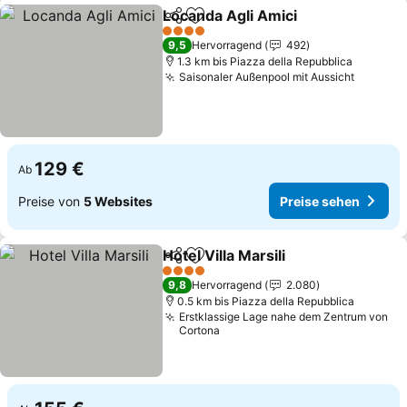
Locanda Agli Amici
Teilen
Zu Favoriten hinzufügen
Preise 
4 Sterne
9,5
Hervorragend
492
1.3 km bis Piazza della Repubblica
Saisonaler Außenpool mit Aussicht
Preise 
129 €
Ab
Preise von
5 Websites
Preise sehen
Hotel Villa Marsili
Teilen
Zu Favoriten hinzufügen
Preise s
4 Sterne
9,8
Hervorragend
2.080
0.5 km bis Piazza della Repubblica
Erstklassige Lage nahe dem Zentrum von
Cortona