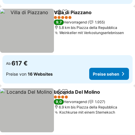
Villa di Piazzano
Teilen
Zu Favoriten hinzufügen
Preise seh
5 Sterne
9,7
Hervorragend
1.955
5.8 km bis Piazza della Repubblica
Weinkeller mit Verkostungserlebnissen
Prei
617 €
Ab
Preise von
16 Websites
Preise sehen
Locanda Del Molino
Teilen
Zu Favoriten hinzufügen
Preise
4 Sterne
9,0
Hervorragend
1.027
6.9 km bis Piazza della Repubblica
Kochkurse mit einem Sternekoch
Preise s