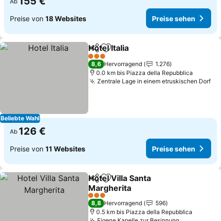
155 €
Ab
Preise von
18 Websites
Preise sehen
Hotel Italia
Teilen
Zu Favoriten hinzufügen
Preise sehen
3 Sterne
8,6
Hervorragend
1.276
0.0 km bis Piazza della Repubblica
Zentrale Lage in einem etruskischen Dorf
Pr
Beliebte Wahl
126 €
Ab
Preise von
11 Websites
Preise sehen
Hotel Villa Santa
Teilen
Zu Favoriten hinzufügen
Margherita
Preise sehen
3 Sterne
8,8
Hervorragend
596
0.5 km bis Piazza della Repubblica
Eigene Kapelle zur Besinnung