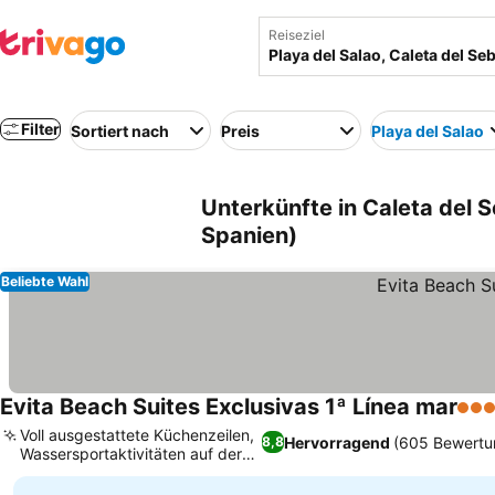
Reiseziel
Filter
Sortiert nach
Preis
Playa del Salao
Unterkünfte in Caleta del S
Spanien)
Beliebte Wahl
Evita Beach Suites Exclusivas 1ª Línea mar
5 St
Voll ausgestattete Küchenzeilen,
Hervorragend
(605 Bewertu
8,8
Wassersportaktivitäten auf der
Insel