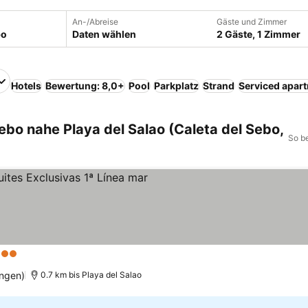
An-/Abreise
Gäste und Zimmer
Daten wählen
2 Gäste, 1 Zimmer
Hotels
Bewertung: 8,0+
Pool
Parkplatz
Strand
Serviced apar
ebo nahe Playa del Salao (Caleta del Sebo,
So b
erne
ngen)
0.7 km bis Playa del Salao