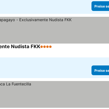
Preise s
ente Nudista FKK
4 Sterne
Preise s