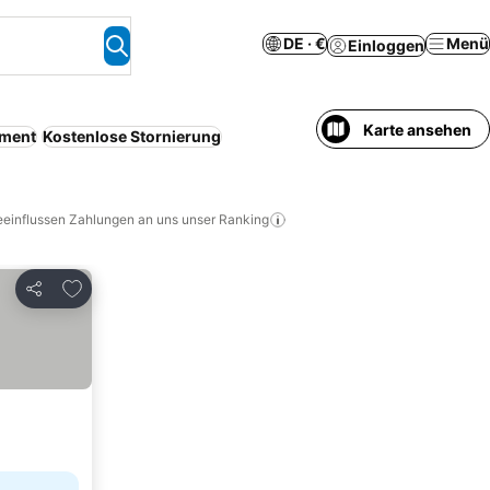
DE · €
Menü
Einloggen
Karte ansehen
tment
Kostenlose Stornierung
eeinflussen Zahlungen an uns unser Ranking
Zu Favoriten hinzufügen
Teilen