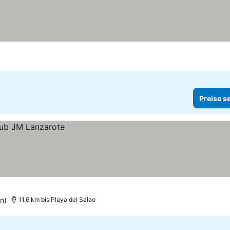
Preise s
n)
11.6 km bis Playa del Salao