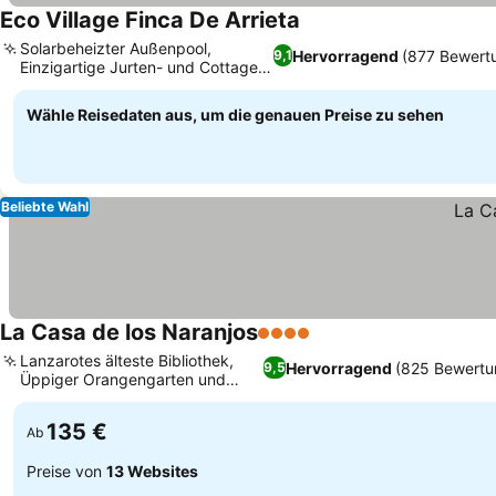
Eco Village Finca De Arrieta
Solarbeheizter Außenpool,
Hervorragend
(877 Bewert
9,1
Einzigartige Jurten- und Cottage-
Unterkünfte
Wähle Reisedaten aus, um die genauen Preise zu sehen
Beliebte Wahl
La Casa de los Naranjos
4 Sterne
Lanzarotes älteste Bibliothek,
Hervorragend
(825 Bewertu
9,5
Üppiger Orangengarten und
Terrassen
135 €
Ab
Preise von
13 Websites