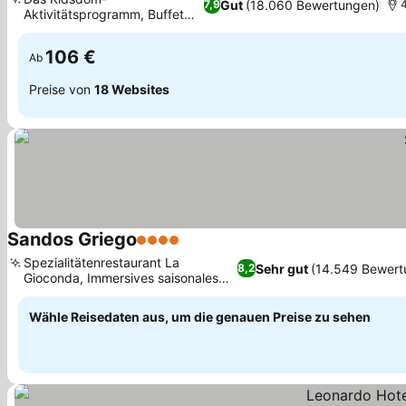
Gut
(18.060 Bewertungen)
7,9
Aktivitätsprogramm, Buffet
Preise sehen
mit Meerblick
106 €
Ab
Preise von
18 Websites
Sandos Griego
4 Sterne
Preise sehen
Spezialitätenrestaurant La
Sehr gut
(14.549 Bewert
8,2
Gioconda, Immersives saisonales
Preise sehen
Horror-Erlebnis
Wähle Reisedaten aus, um die genauen Preise zu sehen