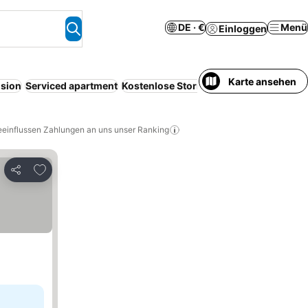
DE · €
Menü
Einloggen
Karte ansehen
sion
Serviced apartment
Kostenlose Stornierung
Parkplatz
Gan
eeinflussen Zahlungen an uns unser Ranking
Zu Favoriten hinzufügen
Teilen