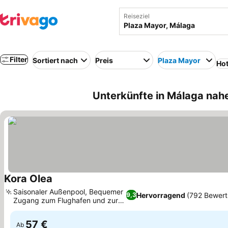
Reiseziel
Filter
Sortiert nach
Preis
Plaza Mayor
Hot
Unterkünfte in Málaga nah
Kora Olea
Preise sehen
Saisonaler Außenpool, Bequemer
Hervorragend
(792 Bewer
9,3
Zugang zum Flughafen und zur
Preise sehen
Stadt
57 €
Ab