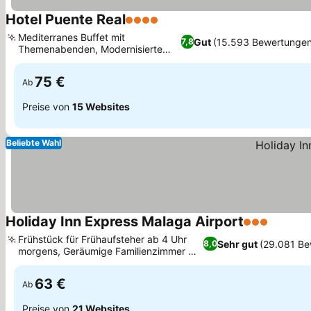
Hotel Puente Real
4 Sterne
Preise sehen
Mediterranes Buffet mit
Gut
(15.593 Bewertunge
7,8
Themenabenden, Modernisierte
Preise sehen
Junior Suiten
75 €
Ab
Preise von
15 Websites
Beliebte Wahl
Holiday Inn Express Malaga Airport
3 Sterne
Preise 
Frühstück für Frühaufsteher ab 4 Uhr
Sehr gut
(29.081 Be
8,0
morgens, Geräumige Familienzimmer mit
Preise sehen
Schlafsofas
63 €
Ab
Preise von
21 Websites