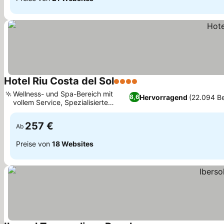
Hotel Riu Costa del Sol
4 Sterne
Preise sehen
Wellness- und Spa-Bereich mit
Hervorragend
(22.094 B
8,6
vollem Service, Spezialisierte
Preise sehen
Themenrestaurants
257 €
Ab
Preise von
18 Websites