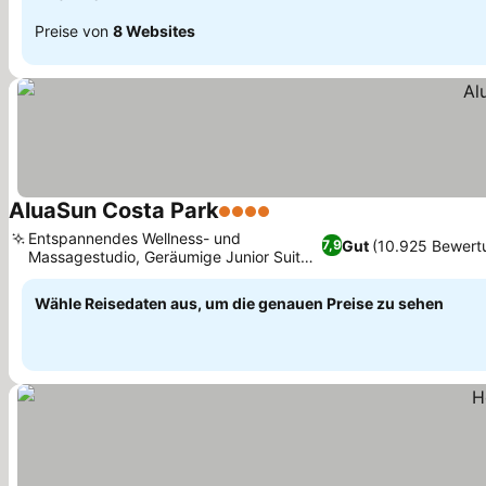
Preise von
8 Websites
AluaSun Costa Park
4 Sterne
Preise sehen
Entspannendes Wellness- und
Gut
(10.925 Bewert
7,9
Massagestudio, Geräumige Junior Suiten
Preise sehen
mit Meerblick
Wähle Reisedaten aus, um die genauen Preise zu sehen