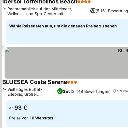
Ibersol Torremolinos Beach
4 Sterne
Preise sehen
Panoramablick auf das Mittelmeer,
(5.151 Bewertun
7,3
Wellness- und Spa-Center mit
Preise sehen
umfassendem Service
Wähle Reisedaten aus, um die genauen Preise zu sehen
BLUESEA Costa Serena
3 Sterne
Preise sehen
Vielfältiges Buffet-
Gut
(2.449 Bewertungen)
7,6
2.9 km
Erlebnis, Großer
Preise sehen
Außenpool
93 €
Ab
Preise von
16 Websites