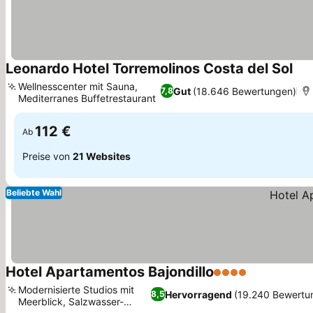
Leonardo Hotel Torremolinos Costa del Sol
Pre
Wellnesscenter mit Sauna,
Gut
(18.646 Bewertungen)
7,8
Mediterranes Buffetrestaurant
Preise sehen
112 €
Ab
Preise von
21 Websites
Beliebte Wahl
Hotel Apartamentos Bajondillo
4 Sterne
Preise sehe
Modernisierte Studios mit
Hervorragend
(19.240 Bewertu
8,5
Meerblick, Salzwasser-
Preise sehen