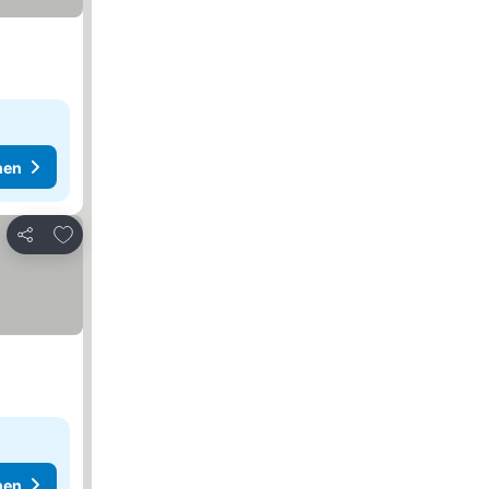
hen
Zu Favoriten hinzufügen
Teilen
hen