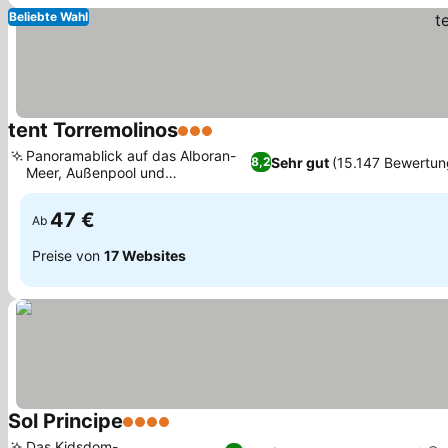
Beliebte Wahl
tent Torremolinos
3 Sterne
Preise sehen
Panoramablick auf das Alboran-
Sehr gut
(15.147 Bewertun
8,2
Meer, Außenpool und
Preise sehen
Sonnenterrasse
47 €
Ab
Preise von
17 Websites
Sol Principe
4 Sterne
Preise sehen
Das Kidsdom-