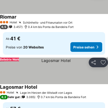
Riomar
Hotel
Schönheits- und Friseursalon vor Ort
3 Sterne
6,5
3.457
0.4 km bis Ponta da Bandeira Fort
41 €
Ab
Preise von
20 Websites
Preise sehen
Beliebte Wahl
Teilen
Zu
Lagosmar Hotel
Hotel
Lage im Herzen der Altstadt von Lagos
2 Sterne
8,2
Sehr gut
3.065
0.7 km bis Ponta da Bandeira Fort