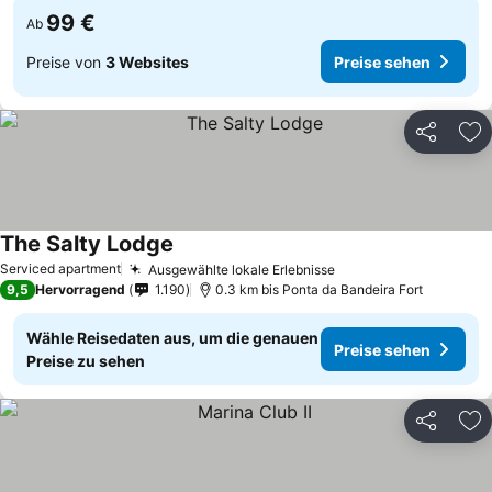
99 €
Ab
Preise von
3 Websites
Preise sehen
Teilen
Zu
The Salty Lodge
Serviced apartment
Ausgewählte lokale Erlebnisse
9,5
Hervorragend
1.190
0.3 km bis Ponta da Bandeira Fort
Wähle Reisedaten aus, um die genauen
Preise sehen
Preise zu sehen
Teilen
Zu