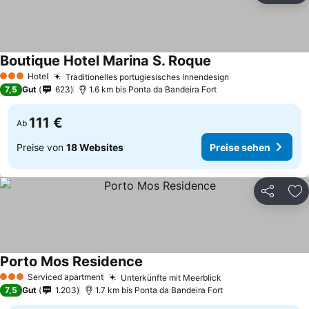
Boutique Hotel Marina S. Roque
Hotel
Traditionelles portugiesisches Innendesign
3 Sterne
7,5
Gut
623
1.6 km bis Ponta da Bandeira Fort
111 €
Ab
Preise von
18 Websites
Preise sehen
Teilen
Zu
Porto Mos Residence
Serviced apartment
Unterkünfte mit Meerblick
3 Sterne
7,5
Gut
1.203
1.7 km bis Ponta da Bandeira Fort