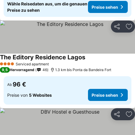
Wähle Reisedaten aus, um die genauen
Preise sehen
Preise zu sehen
Teilen
Zu
The Editory Residence Lagos
Serviced apartment
4 Sterne
9,5
Hervorragend
46
1.3 km bis Ponta da Bandeira Fort
96 €
Ab
Preise von
5 Websites
Preise sehen
Teilen
Zu