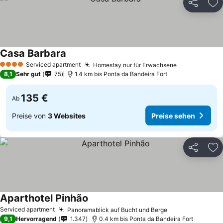
Teilen
Zu
Casa Barbara
Serviced apartment
Homestay nur für Erwachsene
4 Sterne
8,1
Sehr gut
75
1.4 km bis Ponta da Bandeira Fort
135 €
Ab
Preise von
3 Websites
Preise sehen
Teilen
Zu
Aparthotel Pinhão
Serviced apartment
Panoramablick auf Bucht und Berge
9,1
Hervorragend
1.347
0.4 km bis Ponta da Bandeira Fort