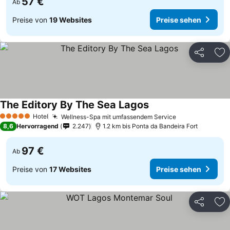
57 €
Ab
Preise von
19 Websites
Preise sehen
Teilen
Zu
The Editory By The Sea Lagos
Hotel
Wellness-Spa mit umfassendem Service
5 Sterne
8,6
Hervorragend
2.247
1.2 km bis Ponta da Bandeira Fort
97 €
Ab
Preise von
17 Websites
Preise sehen
Teilen
Zu