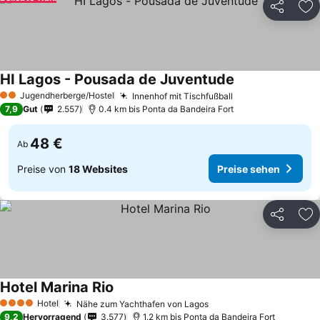
Teilen
Zu
HI Lagos - Pousada de Juventude
Jugendherberge/Hostel
Innenhof mit Tischfußball
2 Sterne
7,9
Gut
2.557
0.4 km bis Ponta da Bandeira Fort
48 €
Ab
Preise von
18 Websites
Preise sehen
Teilen
Zu
Hotel Marina Rio
Hotel
Nähe zum Yachthafen von Lagos
4 Sterne
9,2
Hervorragend
3.577
1.2 km bis Ponta da Bandeira Fort