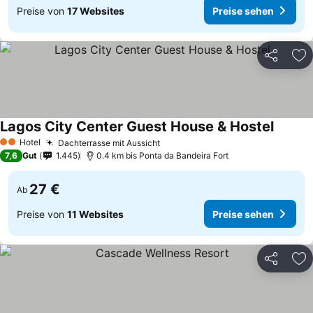
Preise von
17 Websites
Preise sehen
Teilen
Zu
Lagos City Center Guest House & Hostel
Hotel
Dachterrasse mit Aussicht
2 Sterne
7,6
Gut
1.445
0.4 km bis Ponta da Bandeira Fort
27 €
Ab
Preise von
11 Websites
Preise sehen
Teilen
Zu