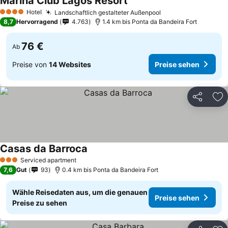
Marina Club Lagos Resort
Hotel
Landschaftlich gestalteter Außenpool
4 Sterne
8,7
Hervorragend
4.763
1.4 km bis Ponta da Bandeira Fort
76 €
Ab
Preise von
14 Websites
Preise sehen
Teilen
Zu
Casas da Barroca
Serviced apartment
3 Sterne
7,6
Gut
93
0.4 km bis Ponta da Bandeira Fort
Wähle Reisedaten aus, um die genauen
Preise sehen
Preise zu sehen