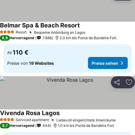
Belmar Spa & Beach Resort
Resort
Bequeme Anbindung an Lagos
4 Sterne
8,9
Hervorragend
7.886
2.0 km bis Ponta da Bandeira Fort
110 €
Ab
Preise von
19 Websites
Preise sehen
Teilen
Zu
Vivenda Rosa Lagos
Serviced apartment
Liebevoll eingerichtete Innenräume
4 Sterne
8,7
Hervorragend
444
1.0 km bis Ponta da Bandeira Fort