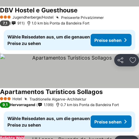
DBV Hostel e Guesthouse
Jugendherberge/Hostel
Preiswerte Privatzimmer
3 Sterne
7,1
911
1.0 km bis Ponta da Bandeira Fort
Wähle Reisedaten aus, um die genauen
Preise sehen
Preise zu sehen
Teilen
Zu
Apartamentos Turísticos Sollagos
Hotel
Traditionelle Algarve-Architektur
3 Sterne
9,1
Hervorragend
1.199
0.7 km bis Ponta da Bandeira Fort
Wähle Reisedaten aus, um die genauen
Preise sehen
Preise zu sehen
Beliebte Wahl