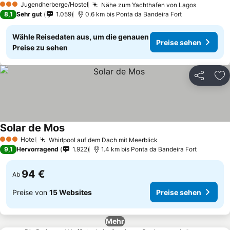
Jugendherberge/Hostel
Nähe zum Yachthafen von Lagos
3 Sterne
8,1
Sehr gut
1.059
0.6 km bis Ponta da Bandeira Fort
Wähle Reisedaten aus, um die genauen
Preise sehen
Preise zu sehen
Teilen
Zu
Solar de Mos
Hotel
Whirlpool auf dem Dach mit Meerblick
3 Sterne
9,1
Hervorragend
1.922
1.4 km bis Ponta da Bandeira Fort
94 €
Ab
Preise von
15 Websites
Preise sehen
Mehr