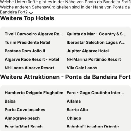
Welche Unterkünfte gibt es in der Nähe von Ponta da Bandeira Fort?
Welche anderen Sehenswürdigkeiten sind in der Nähe von Ponta da
Bandeira Fort?
Weitere Top Hotels
Tivoli Carvoeiro Algarve Resort
Quinta do Mar - Country & Sea Village
Turim Presidente Hotel
Iberostar Selection Lagos Algarve
Pestana Dom João II
Jupiter Algarve Hotel
Algarve Race Resort - Hotel
NH Marina Portimão Resort
NH Lagos Algarve Resort
Vila Gale Lagos
Weitere Attraktionen - Ponta da Bandeira Fort
Hotel Clube Porto Mos
The Editory By The Sea Lagos
Tivoli Alvor Algarve - All Inclusive Resort
Pestana Blue Alvor Beach ALL INCLUSIVE
Humberto Delgado Flughafen
Faro - Gago Coutinho Internationaler Flughafen
RR Hotel da Rocha
Hotel Algarve Casino
Baixa
Alfama
Pestana Palm Gardens
AP Oriental Beach - Adults Friendly
Porto Covo beaches
Barrio Alto
Pestana Alvor Praia
Hotel Dom Manuel
Almograve beach
Chiado
Agua Hotels Riverside
Costa d'Oiro Ambiance Village
Fuseta(Mar) Beach
Bahnhof Lissabon Oriente
Alvor Atlantico Residences Beach Suites
Lagos Atlantic Hotel