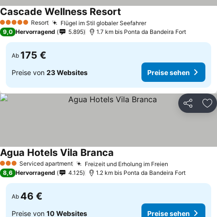
Cascade Wellness Resort
Resort
Flügel im Stil globaler Seefahrer
5 Sterne
9,0
Hervorragend
5.895
1.7 km bis Ponta da Bandeira Fort
175 €
Ab
Preise von
23 Websites
Preise sehen
Teilen
Zu
Agua Hotels Vila Branca
Serviced apartment
Freizeit und Erholung im Freien
3 Sterne
8,6
Hervorragend
4.125
1.2 km bis Ponta da Bandeira Fort
46 €
Ab
Preise von
10 Websites
Preise sehen