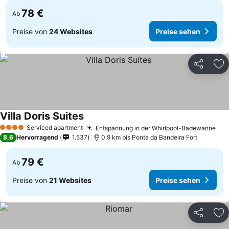
78 €
Ab
Preise von
24 Websites
Preise sehen
Teilen
Zu
Villa Doris Suites
Serviced apartment
Entspannung in der Whirlpool-Badewanne
4 Sterne
8,6
Hervorragend
1.537
0.9 km bis Ponta da Bandeira Fort
79 €
Ab
Preise von
21 Websites
Preise sehen
Teilen
Zu