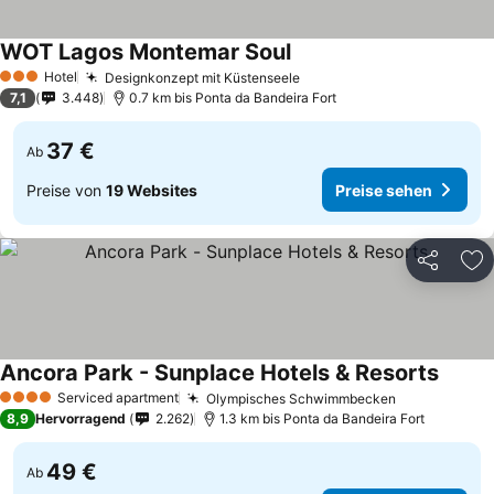
WOT Lagos Montemar Soul
Hotel
Designkonzept mit Küstenseele
3 Sterne
7,1
3.448
0.7 km bis Ponta da Bandeira Fort
37 €
Ab
Preise von
19 Websites
Preise sehen
Teilen
Zu
Ancora Park - Sunplace Hotels & Resorts
Serviced apartment
Olympisches Schwimmbecken
4 Sterne
8,9
Hervorragend
2.262
1.3 km bis Ponta da Bandeira Fort
49 €
Ab