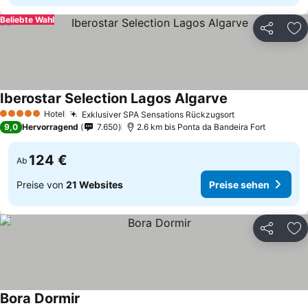
Beliebte Wahl
Teilen
Zu
Iberostar Selection Lagos Algarve
Hotel
Exklusiver SPA Sensations Rückzugsort
5 Sterne
9,0
Hervorragend
7.650
2.6 km bis Ponta da Bandeira Fort
124 €
Ab
Preise von
21 Websites
Preise sehen
Teilen
Zu
Bora Dormir