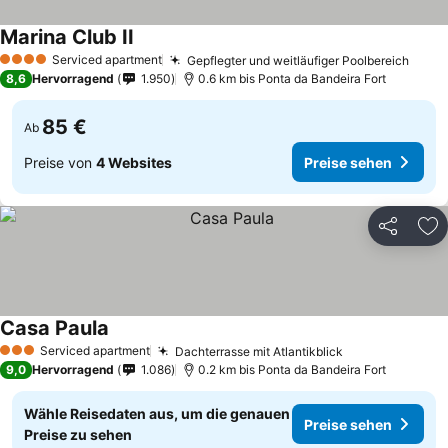
Marina Club II
Serviced apartment
Gepflegter und weitläufiger Poolbereich
4 Sterne
8,6
Hervorragend
1.950
0.6 km bis Ponta da Bandeira Fort
85 €
Ab
Preise von
4 Websites
Preise sehen
Teilen
Zu
Casa Paula
Serviced apartment
Dachterrasse mit Atlantikblick
3 Sterne
9,0
Hervorragend
1.086
0.2 km bis Ponta da Bandeira Fort
Wähle Reisedaten aus, um die genauen
Preise sehen
Preise zu sehen