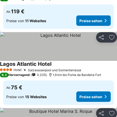
119 €
Ab
Preise von
11 Websites
Preise sehen
Teilen
Zu
Lagos Atlantic Hotel
Hotel
Salzwasserpool und Sonnenterrasse
4 Sterne
9,3
Hervorragend
3.335
1.9 km bis Ponta da Bandeira Fort
75 €
Ab
Preise von
15 Websites
Preise sehen
Teilen
Zu