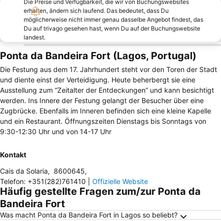
Die Preise und Verfügbarkeit, die wir von Buchungswebsites
erhalten, ändern sich laufend. Das bedeutet, dass Du
möglicherweise nicht immer genau dasselbe Angebot findest, das
Du auf trivago gesehen hast, wenn Du auf der Buchungswebsite
landest.
Ponta da Bandeira Fort (Lagos, Portugal)
Die Festung aus dem 17. Jahrhundert steht vor den Toren der Stadt
und diente einst der Verteidigung. Heute beherbergt sie eine
Ausstellung zum “Zeitalter der Entdeckungen” und kann besichtigt
werden. Ins Innere der Festung gelangt der Besucher über eine
Zugbrücke. Ebenfalls im Inneren befinden sich eine kleine Kapelle
und ein Restaurant. Öffnungszeiten Dienstags bis Sonntags von
9:30-12:30 Uhr und von 14-17 Uhr
Kontakt
Cais da Solaria
,
8600645
,
Telefon
:
+351(282)761410
|
Offizielle Website
Häufig gestellte Fragen zum/zur Ponta da
Bandeira Fort
Was macht Ponta da Bandeira Fort in Lagos so beliebt?