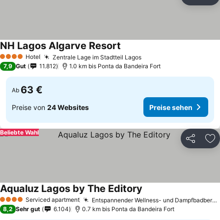
Teilen
Zu
NH Lagos Algarve Resort
Hotel
Zentrale Lage im Stadtteil Lagos
4 Sterne
7,9
Gut
11.812
1.0 km bis Ponta da Bandeira Fort
63 €
Ab
Preise von
24 Websites
Preise sehen
Beliebte Wahl
Teilen
Zu
Aqualuz Lagos by The Editory
Serviced apartment
Entspannender Wellness- und Dampfbadbereich
4 Sterne
8,2
Sehr gut
6.104
0.7 km bis Ponta da Bandeira Fort