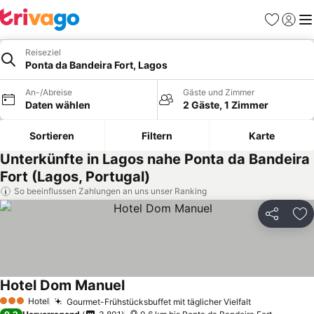
Favoriten
Einlog
Me
Reiseziel
Ponta da Bandeira Fort, Lagos
An-/Abreise
Gäste und Zimmer
Daten wählen
2 Gäste, 1 Zimmer
Sortieren
Filtern
Karte
Unterkünfte in Lagos nahe Ponta da Bandeira
Fort (Lagos, Portugal)
So beeinflussen Zahlungen an uns unser Ranking
Teilen
Zu
Hotel Dom Manuel
Hotel
Gourmet-Frühstücksbuffet mit täglicher Vielfalt
3 Sterne