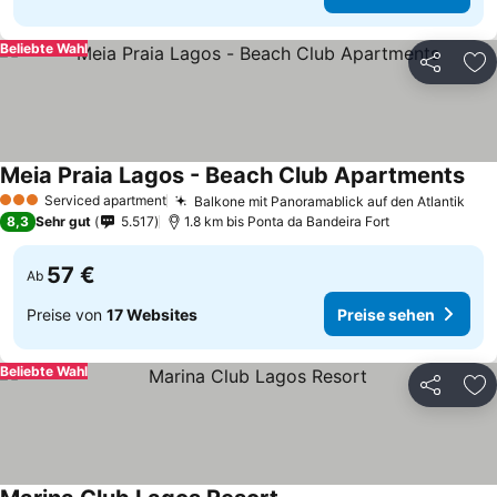
Beliebte Wahl
Teilen
Zu
Meia Praia Lagos - Beach Club Apartments
Serviced apartment
Balkone mit Panoramablick auf den Atlantik
3 Sterne
8,3
Sehr gut
5.517
1.8 km bis Ponta da Bandeira Fort
57 €
Ab
Preise von
17 Websites
Preise sehen
Beliebte Wahl
Teilen
Zu