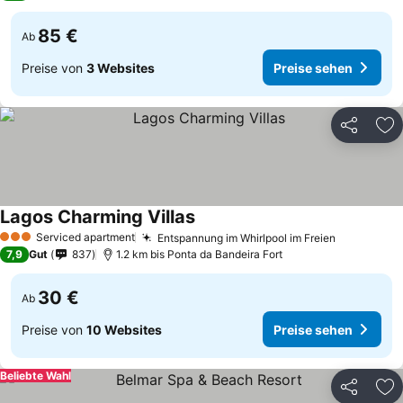
85 €
Ab
Preise von
3 Websites
Preise sehen
Teilen
Zu
Lagos Charming Villas
Serviced apartment
Entspannung im Whirlpool im Freien
3 Sterne
7,9
Gut
837
1.2 km bis Ponta da Bandeira Fort
30 €
Ab
Preise von
10 Websites
Preise sehen
Beliebte Wahl
Teilen
Zu