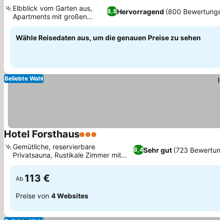
2 Sterne
Elbblick vom Garten aus,
Hervorragend
(800 Bewertung
8,8
Apartments mit großen
Balkonen
Wähle Reisedaten aus, um die genauen Preise zu sehen
Beliebte Wahl
Hotel Forsthaus
3 Sterne
Gemütliche, reservierbare
Sehr gut
(723 Bewertu
8,4
Privatsauna, Rustikale Zimmer mit
lokalen Motiven
113 €
Ab
Preise von
4 Websites