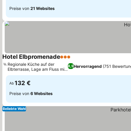
Preise von
21 Websites
Hotel Elbpromenade
3 Sterne
Regionale Küche auf der
Hervorragend
(751 Bewertun
8,9
Elbterrasse, Lage am Fluss mit
Elbblick
132 €
Ab
Preise von
6 Websites
Beliebte Wahl