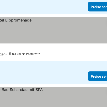
Preise se
gen)
0.1 km bis Postelwitz
Preise se