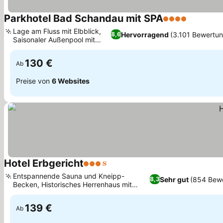
Parkhotel Bad Schandau mit SPA
4 Sterne
Lage am Fluss mit Elbblick,
Hervorragend
(3.101 Bewertu
8,6
Saisonaler Außenpool mit
Elbblick
130 €
Ab
Preise von
6 Websites
Hotel Erbgericht
3 Sterne
Entspannende Sauna und Kneipp-
Sehr gut
(854 Bew
8,3
Becken, Historisches Herrenhaus mit
modernem Komfort
139 €
Ab