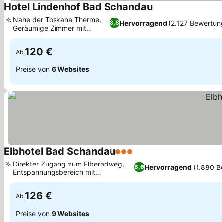
Hotel Lindenhof Bad Schandau
Nahe der Toskana Therme,
Hervorragend
(2.127 Bewertun
8,8
Geräumige Zimmer mit
Parkblick
120 €
Ab
Preise von
6 Websites
Elbhotel Bad Schandau
3 Sterne
Direkter Zugang zum Elberadweg,
Hervorragend
(1.880 
8,6
Entspannungsbereich mit
farbenfrohem Wandbild
126 €
Ab
Preise von
9 Websites