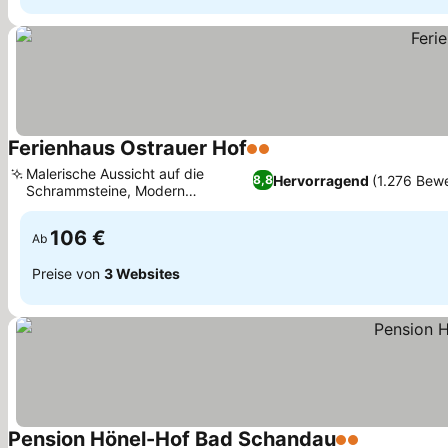
Ferienhaus Ostrauer Hof
2 Sterne
Malerische Aussicht auf die
Hervorragend
(1.276 Bew
8,8
Schrammsteine, Modern
renovierte Apartments
106 €
Ab
Preise von
3 Websites
Pension Hönel-Hof Bad Schandau