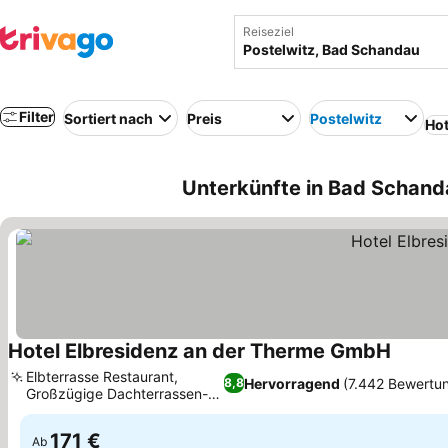
Reiseziel
Filter
Sortiert nach
Preis
Postelwitz
Hot
Unterkünfte in Bad Schand
Hotel Elbresidenz an der Therme GmbH
Elbterrasse Restaurant,
Hervorragend
(7.442 Bewertu
8,8
Großzügige Dachterrassen-
Spa-Oase
171 €
Ab