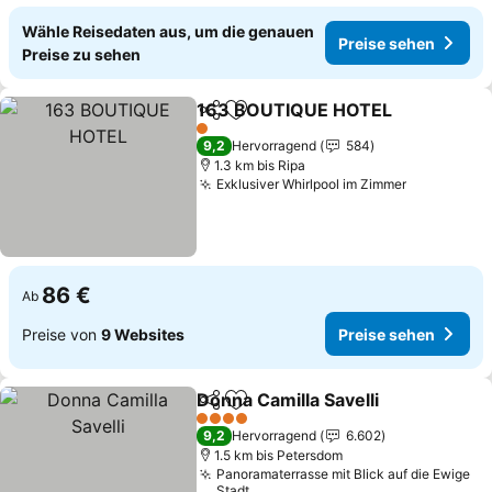
Wähle Reisedaten aus, um die genauen
Preise sehen
Preise zu sehen
163 BOUTIQUE HOTEL
Teilen
Zu Favoriten hinzufügen
1 Sterne
9,2
Hervorragend
584
1.3 km bis Ripa
Exklusiver Whirlpool im Zimmer
86 €
Ab
Preise von
9 Websites
Preise sehen
Donna Camilla Savelli
Teilen
Zu Favoriten hinzufügen
4 Sterne
9,2
Hervorragend
6.602
1.5 km bis Petersdom
Panoramaterrasse mit Blick auf die Ewige
Stadt