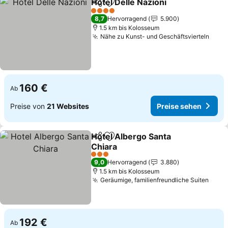
Hotel Delle Nazioni
Teilen
Zu Favoriten hinzufügen
4 Sterne
8,7
Hervorragend
5.900
1.5 km bis Kolosseum
Nähe zu Kunst- und Geschäftsvierteln
160 €
Ab
Preise von
21 Websites
Preise sehen
Hotel Albergo Santa
Teilen
Zu Favoriten hinzufügen
Chiara
3 Sterne
9,0
Hervorragend
3.880
1.5 km bis Kolosseum
Geräumige, familienfreundliche Suiten
192 €
Ab