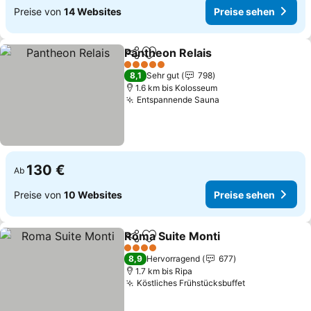
Preise von
14 Websites
Preise sehen
Pantheon Relais
Teilen
Zu Favoriten hinzufügen
5 Sterne
8,1
Sehr gut
798
1.6 km bis Kolosseum
Entspannende Sauna
130 €
Ab
Preise von
10 Websites
Preise sehen
Roma Suite Monti
Teilen
Zu Favoriten hinzufügen
4 Sterne
8,9
Hervorragend
677
1.7 km bis Ripa
Köstliches Frühstücksbuffet