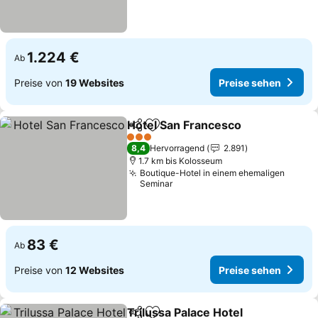
1.224 €
Ab
Preise von
19 Websites
Preise sehen
Hotel San Francesco
Teilen
Zu Favoriten hinzufügen
3 Sterne
8,4
Hervorragend
2.891
1.7 km bis Kolosseum
Boutique-Hotel in einem ehemaligen
Seminar
83 €
Ab
Preise von
12 Websites
Preise sehen
Trilussa Palace Hotel