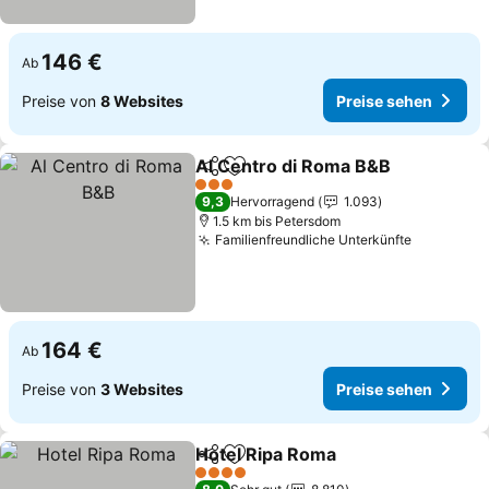
146 €
Ab
Preise von
8 Websites
Preise sehen
Al Centro di Roma B&B
Teilen
Zu Favoriten hinzufügen
3 Sterne
9,3
Hervorragend
1.093
1.5 km bis Petersdom
Familienfreundliche Unterkünfte
164 €
Ab
Preise von
3 Websites
Preise sehen
Hotel Ripa Roma
Teilen
Zu Favoriten hinzufügen
4 Sterne