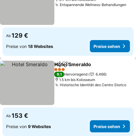
Entspannende Wellness-Behandlungen
129 €
Ab
Preise von
18 Websites
Preise sehen
Hotel Smeraldo
Teilen
Zu Favoriten hinzufügen
3 Sterne
9,1
Hervorragend
6.466
1.5 km bis Kolosseum
Historische Identität des Centro Storico
153 €
Ab
Preise von
9 Websites
Preise sehen