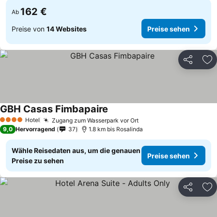
162 €
Ab
Preise von
14 Websites
Preise sehen
Teilen
Zu
GBH Casas Fimbapaire
Hotel
Zugang zum Wasserpark vor Ort
4 Sterne
9,0
Hervorragend
37
1.8 km bis Rosalinda
Wähle Reisedaten aus, um die genauen
Preise sehen
Preise zu sehen
Teilen
Zu