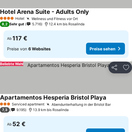
Hotel Arena Suite - Adults Only
Hotel
Wellness und Fitness vor Ort
4 Sterne
8,2
Sehr gut
5.716
12.4 km bis Rosalinda
117 €
Ab
Preise von
6 Websites
Preise sehen
Beliebte Wahl
Teilen
Zu
Apartamentos Hesperia Bristol Playa
Serviced apartment
Abendunterhaltung in der Bristol Bar
3 Sterne
7,3
9.195
13.9 km bis Rosalinda
52 €
Ab