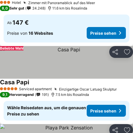
Hotel
Zimmer mit Panoramablick auf das Meer
3 Sterne
8,0
Sehr gut
24.248
11.6 km bis Rosalinda
147 €
Ab
Preise von
16 Websites
Preise sehen
Beliebte Wahl
Teilen
Zu
Casa Papi
Serviced apartment
Einzigartige Oscar Latuag Skulptur
5 Sterne
9,1
Hervorragend
191
7.5 km bis Rosalinda
Wähle Reisedaten aus, um die genauen
Preise sehen
Preise zu sehen
Teilen