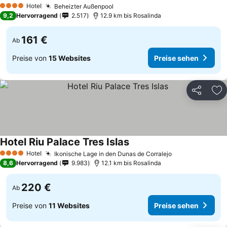
Hotel
Beheizter Außenpool
4 Sterne
9,2
Hervorragend
2.517
12.9 km bis Rosalinda
161 €
Ab
Preise von
15 Websites
Preise sehen
Teilen
Zu
Hotel Riu Palace Tres Islas
Hotel
Ikonische Lage in den Dunas de Corralejo
4 Sterne
8,6
Hervorragend
9.983
12.1 km bis Rosalinda
220 €
Ab
Preise von
11 Websites
Preise sehen