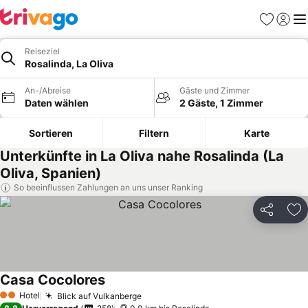
Favoriten
Einlog
Me
Reiseziel
Rosalinda, La Oliva
An-/Abreise
Gäste und Zimmer
Daten wählen
2 Gäste, 1 Zimmer
Sortieren
Filtern
Karte
Unterkünfte in La Oliva nahe Rosalinda (La
Oliva, Spanien)
So beeinflussen Zahlungen an uns unser Ranking
Teilen
Zu
Casa Cocolores
Hotel
Blick auf Vulkanberge
2 Sterne