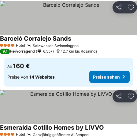
Teilen
Zu
Barceló Corralejo Sands
Hotel
Salzwasser-Swimmingpool
4 Sterne
9,1
Hervorragend
6.557
12.7 km bis Rosalinda
160 €
Ab
Preise von
14 Websites
Preise sehen
Teilen
Zu
Esmeralda Cotillo Homes by LIVVO
Hotel
Ganzjährig geöffneter Außenpool
4 Sterne