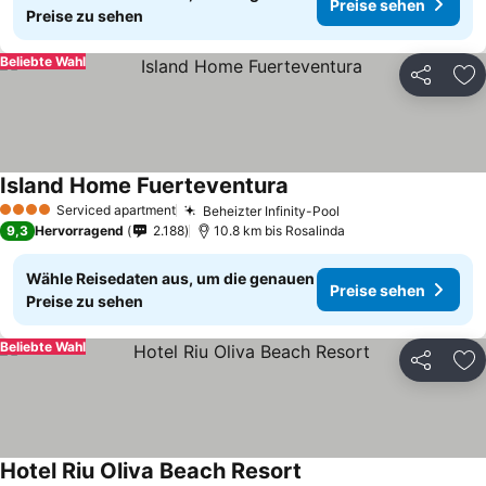
Preise sehen
Preise zu sehen
Beliebte Wahl
Teilen
Zu
Island Home Fuerteventura
Serviced apartment
Beheizter Infinity-Pool
4 Sterne
9,3
Hervorragend
2.188
10.8 km bis Rosalinda
Wähle Reisedaten aus, um die genauen
Preise sehen
Preise zu sehen
Beliebte Wahl
Teilen
Zu
Hotel Riu Oliva Beach Resort