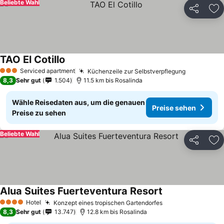
Beliebte Wahl
Teilen
Zu
TAO El Cotillo
Serviced apartment
Küchenzeile zur Selbstverpflegung
3 Sterne
8,3
Sehr gut
1.504
11.5 km bis Rosalinda
Wähle Reisedaten aus, um die genauen
Preise sehen
Preise zu sehen
Beliebte Wahl
Teilen
Zu
Alua Suites Fuerteventura Resort
Hotel
Konzept eines tropischen Gartendorfes
4 Sterne
8,3
Sehr gut
13.747
12.8 km bis Rosalinda