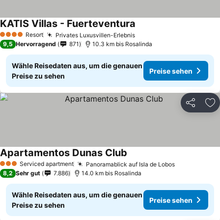
KATIS Villas - Fuerteventura
Resort
Privates Luxusvillen-Erlebnis
4 Sterne
9,5
Hervorragend
871
10.3 km bis Rosalinda
Wähle Reisedaten aus, um die genauen
Preise sehen
Preise zu sehen
Teilen
Zu
Apartamentos Dunas Club
Serviced apartment
Panoramablick auf Isla de Lobos
3 Sterne
8,2
Sehr gut
7.886
14.0 km bis Rosalinda
Wähle Reisedaten aus, um die genauen
Preise sehen
Preise zu sehen