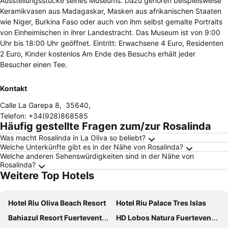
Ausstellungsstücke seines Museums. Dazu gehören beispielsweise
Keramikvasen aus Madagaskar, Masken aus afrikanischen Staaten
wie Niger, Burkina Faso oder auch von ihm selbst gemalte Portraits
von Einheimischen in ihrer Landestracht. Das Museum ist von 9:00
Uhr bis 18:00 Uhr geöffnet. Eintritt: Erwachsene 4 Euro, Residenten
2 Euro, Kinder kostenlos Am Ende des Besuchs erhält jeder
Besucher einen Tee.
Kontakt
Calle La Garepa 8
,
35640
,
Telefon
:
+34(928)868585
Häufig gestellte Fragen zum/zur Rosalinda
Was macht Rosalinda in La Oliva so beliebt?
Welche Unterkünfte gibt es in der Nähe von Rosalinda?
Welche anderen Sehenswürdigkeiten sind in der Nähe von
Rosalinda?
Weitere Top Hotels
Hotel Riu Oliva Beach Resort
Hotel Riu Palace Tres Islas
Bahiazul Resort Fuerteventura
HD Lobos Natura Fuerteventura