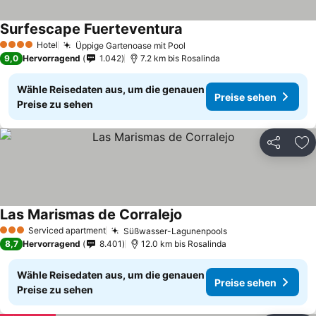
Surfescape Fuerteventura
Hotel
Üppige Gartenoase mit Pool
4 Sterne
9,0
Hervorragend
1.042
7.2 km bis Rosalinda
Wähle Reisedaten aus, um die genauen
Preise sehen
Preise zu sehen
Teilen
Zu
Las Marismas de Corralejo
Serviced apartment
Süßwasser-Lagunenpools
3 Sterne
8,7
Hervorragend
8.401
12.0 km bis Rosalinda
Wähle Reisedaten aus, um die genauen
Preise sehen
Preise zu sehen