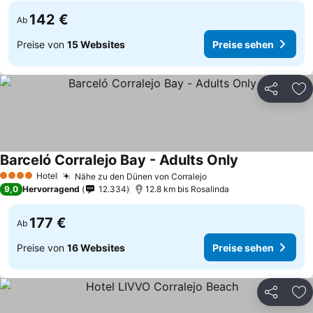
142 €
Ab
Preise von
15 Websites
Preise sehen
Teilen
Zu
Barceló Corralejo Bay - Adults Only
Hotel
Nähe zu den Dünen von Corralejo
4 Sterne
9,0
Hervorragend
12.334
12.8 km bis Rosalinda
177 €
Ab
Preise von
16 Websites
Preise sehen
Teilen
Zu