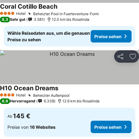
Coral Cotillo Beach
Hotel
Beheizter Pool in Fuerteventura-Form
4 Sterne
8,3
Sehr gut
3.581
12.0 km bis Rosalinda
Wähle Reisedaten aus, um die genauen
Preise sehen
Preise zu sehen
Teilen
Zu
H10 Ocean Dreams
Hotel
Beheizter Außenpool
4 Sterne
8,9
Hervorragend
6.338
12.6 km bis Rosalinda
145 €
Ab
Preise von
16 Websites
Preise sehen