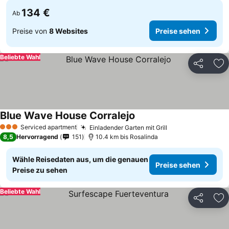
134 €
Ab
Preise von
8 Websites
Preise sehen
Beliebte Wahl
Teilen
Zu
Blue Wave House Corralejo
Serviced apartment
Einladender Garten mit Grill
3 Sterne
8,5
Hervorragend
151
10.4 km bis Rosalinda
Wähle Reisedaten aus, um die genauen
Preise sehen
Preise zu sehen
Beliebte Wahl
Teilen
Zu