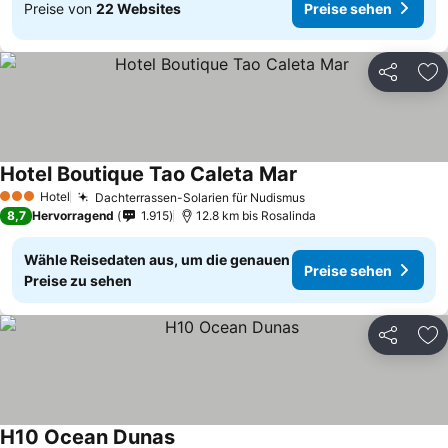
Preise von
22 Websites
Preise sehen
Teilen
Zu
Hotel Boutique Tao Caleta Mar
Hotel
Dachterrassen-Solarien für Nudismus
3 Sterne
8,7
Hervorragend
1.915
12.8 km bis Rosalinda
Wähle Reisedaten aus, um die genauen
Preise sehen
Preise zu sehen
Teilen
Zu
H10 Ocean Dunas