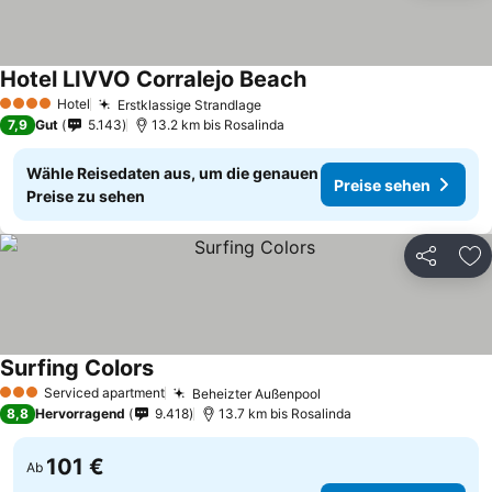
Hotel LIVVO Corralejo Beach
Hotel
Erstklassige Strandlage
4 Sterne
7,9
Gut
5.143
13.2 km bis Rosalinda
Wähle Reisedaten aus, um die genauen
Preise sehen
Preise zu sehen
Teilen
Zu
Surfing Colors
Serviced apartment
Beheizter Außenpool
3 Sterne
8,8
Hervorragend
9.418
13.7 km bis Rosalinda
101 €
Ab