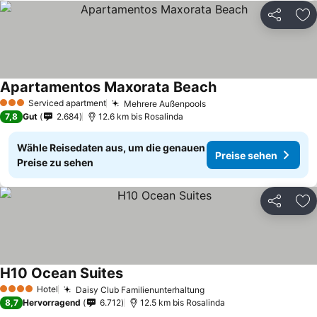
Teilen
Zu
Apartamentos Maxorata Beach
Serviced apartment
Mehrere Außenpools
3 Sterne
7,8
Gut
2.684
12.6 km bis Rosalinda
Wähle Reisedaten aus, um die genauen
Preise sehen
Preise zu sehen
Teilen
Zu
H10 Ocean Suites
Hotel
Daisy Club Familienunterhaltung
4 Sterne
8,7
Hervorragend
6.712
12.5 km bis Rosalinda