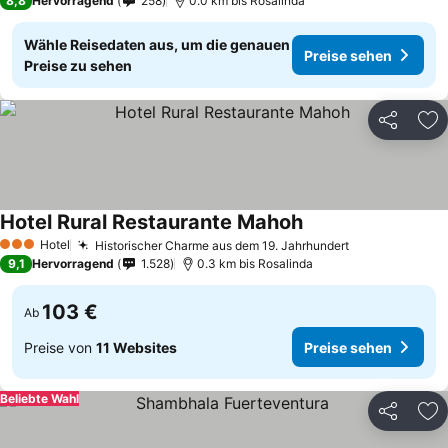
8,8
Hervorragend
258
0.0 km bis Rosalinda
Wähle Reisedaten aus, um die genauen
Preise sehen
Preise zu sehen
Teilen
Zu
Hotel Rural Restaurante Mahoh
Hotel
Historischer Charme aus dem 19. Jahrhundert
3 Sterne
9,1
Hervorragend
1.528
0.3 km bis Rosalinda
103 €
Ab
Preise von
11 Websites
Preise sehen
Beliebte Wahl
Teilen
Zu