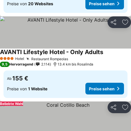
Preise von
20 Websites
Preise sehen
Teilen
Zu
AVANTI Lifestyle Hotel - Only Adults
Hotel
Restaurant Rompeolas
4 Sterne
9,5
Hervorragend
2.114
13.4 km bis Rosalinda
155 €
Ab
Preise von
1 Website
Preise sehen
Beliebte Wahl
Teilen
Zu