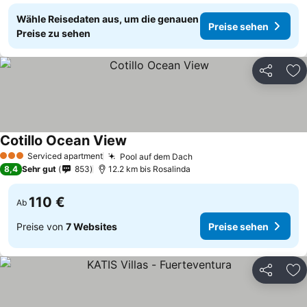
Wähle Reisedaten aus, um die genauen
Preise sehen
Preise zu sehen
Teilen
Zu
Cotillo Ocean View
Serviced apartment
Pool auf dem Dach
3 Sterne
8,4
Sehr gut
853
12.2 km bis Rosalinda
110 €
Ab
Preise von
7 Websites
Preise sehen
Teilen
Zu