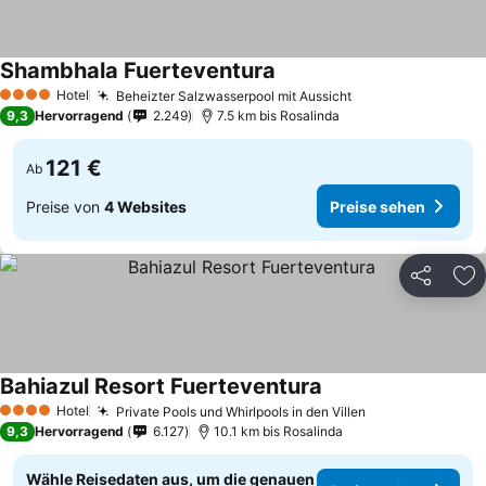
Shambhala Fuerteventura
Hotel
Beheizter Salzwasserpool mit Aussicht
4 Sterne
9,3
Hervorragend
2.249
7.5 km bis Rosalinda
121 €
Ab
Preise von
4 Websites
Preise sehen
Teilen
Zu
Bahiazul Resort Fuerteventura
Hotel
Private Pools und Whirlpools in den Villen
4 Sterne
9,3
Hervorragend
6.127
10.1 km bis Rosalinda
Wähle Reisedaten aus, um die genauen