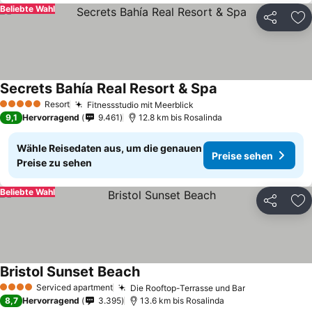
Beliebte Wahl
Teilen
Zu
Secrets Bahía Real Resort & Spa
Resort
Fitnessstudio mit Meerblick
5 Sterne
9,1
Hervorragend
9.461
12.8 km bis Rosalinda
Wähle Reisedaten aus, um die genauen
Preise sehen
Preise zu sehen
Beliebte Wahl
Teilen
Zu
Bristol Sunset Beach
Serviced apartment
Die Rooftop-Terrasse und Bar
4 Sterne
8,7
Hervorragend
3.395
13.6 km bis Rosalinda