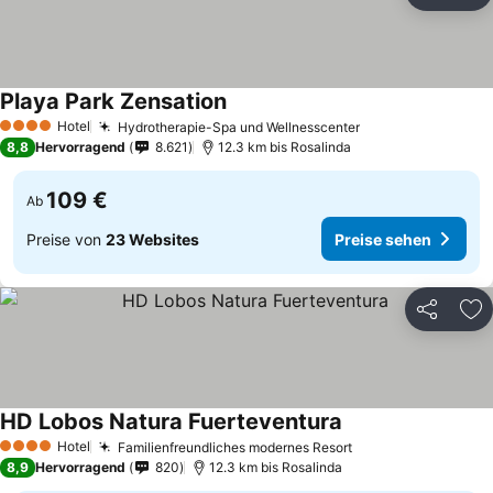
Zu
Playa Park Zensation
Hotel
Hydrotherapie-Spa und Wellnesscenter
4 Sterne
8,8
Hervorragend
8.621
12.3 km bis Rosalinda
109 €
Ab
Preise von
23 Websites
Preise sehen
Teilen
Zu
HD Lobos Natura Fuerteventura
Hotel
Familienfreundliches modernes Resort
4 Sterne
8,9
Hervorragend
820
12.3 km bis Rosalinda