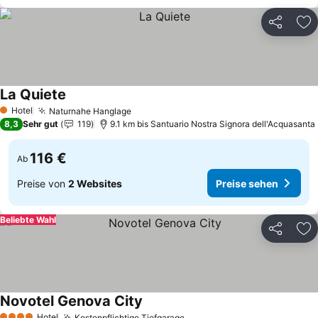
Teilen
Zu
La Quiete
Preise sehen
Hotel
Naturnahe Hanglage
Preise sehen
1 Sterne
8,3
Sehr gut
119
9.1 km bis Santuario Nostra Signora dell'Acquasanta
116 €
Ab
Preise von
2 Websites
Preise sehen
Beliebte Wahl
Teilen
Zu
Novotel Genova City
Preise sehen
Hotel
Kostenpflichtige Tiefgarage