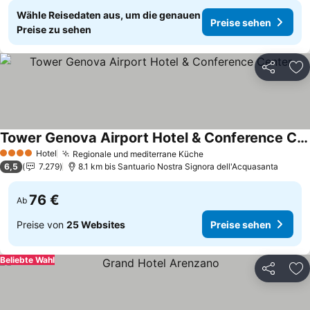
Wähle Reisedaten aus, um die genauen
Preise sehen
Preise zu sehen
Teilen
Zu
Tower Genova Airport Hotel & Conference Center
Preise sehen
Hotel
Regionale und mediterrane Küche
Preise sehen
4 Sterne
6,5
7.279
8.1 km bis Santuario Nostra Signora dell'Acquasanta
76 €
Ab
Preise von
25 Websites
Preise sehen
Beliebte Wahl
Teilen
Zu