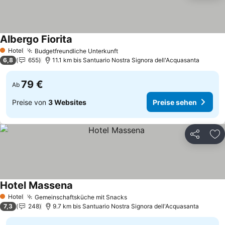
Albergo Fiorita
Preise sehen
Hotel
Budgetfreundliche Unterkunft
Preise sehen
1 Sterne
6,8
655
11.1 km bis Santuario Nostra Signora dell'Acquasanta
79 €
Ab
Preise von
3 Websites
Preise sehen
Teilen
Zu
Hotel Massena
Preise sehen
Hotel
Gemeinschaftsküche mit Snacks
Preise sehen
1 Sterne
7,3
248
9.7 km bis Santuario Nostra Signora dell'Acquasanta