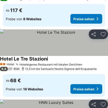
117 €
Ab
Preise von
8 Websites
Preise sehen
Teilen
Zu
Hotel Le Tre Stazioni
Preise sehen
Hotel
Hoteleigenes Restaurant mit lokalen Gerichten
Preise sehen
2 Sterne
6,8
858
12.5 km bis Santuario Nostra Signora dell'Acquasanta
68 €
Ab
Preise von
16 Websites
Preise sehen
Teilen
Zu