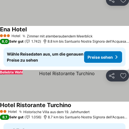
Teilen
Zu
Ena Hotel
Preise sehen
Hotel
Zimmer mit atemberaubendem Meerblick
Preise sehen
3 Sterne
8,0
Sehr gut
1.742
8.8 km bis Santuario Nostra Signora dell'Acquasan
Wähle Reisedaten aus, um die genauen
Preise sehen
Preise zu sehen
Beliebte Wahl
Teilen
Zu
Hotel Ristorante Turchino
Preise sehen
Hotel
Historische Villa aus dem 19. Jahrhundert
Preise sehen
2 Sterne
8,1
Sehr gut
1.056
8.7 km bis Santuario Nostra Signora dell'Acquasan