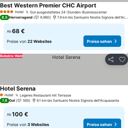
Best Western Premier CHC Airport
Preise sehen
Hotel
Gut ausgestattetes 24-Stunden-Businesscenter
Preise se
4 Sterne
8,5
Hervorragend
6.960
7.9 km bis Santuario Nostra Signora dell'Ac
68 €
Ab
Preise von
22 Websites
Preise sehen
Beliebte Wahl
Teilen
Zu
Hotel Serena
Preise sehen
Hotel
Legeres Restaurant mit Terrasse
Preise sehen
1 Sterne
7,8
Gut
565
9.1 km bis Santuario Nostra Signora dell'Acquasanta
100 €
Ab
Preise von
3 Websites
Preise sehen