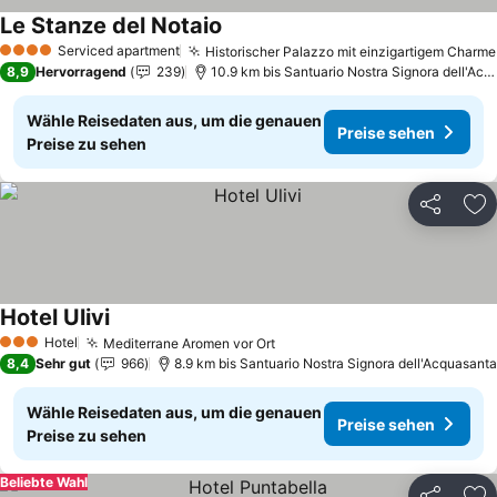
Le Stanze del Notaio
Preise sehen
Serviced apartment
Historischer Palazzo mit einzigartigem Charme
4 Sterne
8,9
Hervorragend
239
10.9 km bis Santuario Nostra Signora dell'Acq
Wähle Reisedaten aus, um die genauen
Preise sehen
Preise zu sehen
Teilen
Zu
Hotel Ulivi
Preise sehen
Hotel
Mediterrane Aromen vor Ort
Preise sehen
3 Sterne
8,4
Sehr gut
966
8.9 km bis Santuario Nostra Signora dell'Acquasanta
Wähle Reisedaten aus, um die genauen
Preise sehen
Preise zu sehen
Beliebte Wahl