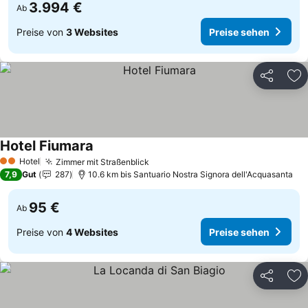
3.994 €
Ab
Preise von
3 Websites
Preise sehen
Teilen
Zu
Hotel Fiumara
Preise sehen
Hotel
Zimmer mit Straßenblick
Preise sehen
2 Sterne
7,9
Gut
287
10.6 km bis Santuario Nostra Signora dell'Acquasanta
95 €
Ab
Preise von
4 Websites
Preise sehen
Teilen
Zu