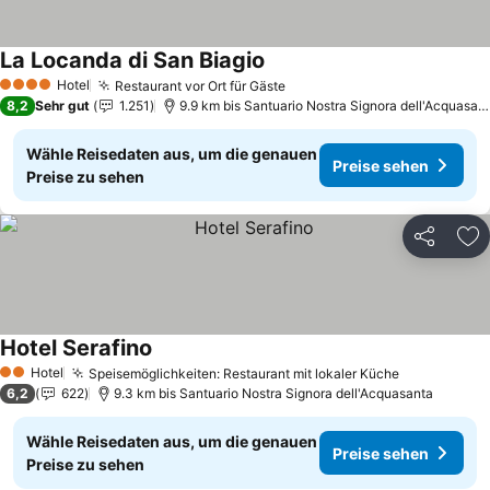
La Locanda di San Biagio
Preise sehen
Hotel
Restaurant vor Ort für Gäste
Preise sehen
4 Sterne
8,2
Sehr gut
1.251
9.9 km bis Santuario Nostra Signora dell'Acquasan
Wähle Reisedaten aus, um die genauen
Preise sehen
Preise zu sehen
Teilen
Zu
Hotel Serafino
Preise sehen
Hotel
Speisemöglichkeiten: Restaurant mit lokaler Küche
Preise seh
2 Sterne
6,2
622
9.3 km bis Santuario Nostra Signora dell'Acquasanta
Wähle Reisedaten aus, um die genauen
Preise sehen
Preise zu sehen