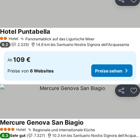
Teilen
Zu
Hotel Puntabella
Preise sehen
Hotel
Panoramablick auf das Ligurische Meer
Preise sehen
2 Sterne
6,2
2.325
14.6 km bis Santuario Nostra Signora dell'Acquasanta
109 €
Ab
Preise von
6 Websites
Preise sehen
Teilen
Zu
Mercure Genova San Biagio
Preise sehen
Hotel
Regionale und internationale Küche
Preise sehen
4 Sterne
8,3
Sehr gut
7.327
10.3 km bis Santuario Nostra Signora dell'Acquas