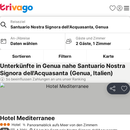
Favoriten
Einlog
Me
Reiseziel
Santuario Nostra Signora dell'Acquasanta, Genua
An-/Abreise
Gäste und Zimmer
Daten wählen
2 Gäste, 1 Zimmer
Sortieren
Filtern
Karte
Unterkünfte in Genua nahe Santuario Nostra
Signora dell'Acquasanta (Genua, Italien)
So beeinflussen Zahlungen an uns unser Ranking
Teilen
Zu
Hotel Mediterranee
Preise sehen
Hotel
Panoramablick aufs Meer von den Zimmern
Preise sehen
3 Sterne