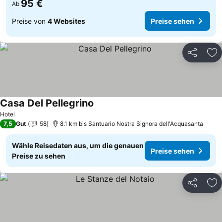
95 €
Ab
Preise von
4 Websites
Preise sehen
Teilen
Zu
Casa Del Pellegrino
Preise sehen
Hotel
7,5
Gut
58
8.1 km bis Santuario Nostra Signora dell'Acquasanta
Wähle Reisedaten aus, um die genauen
Preise sehen
Preise zu sehen
Teilen
Zu