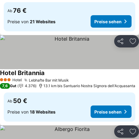
76 €
Ab
Preise von
21 Websites
Preise sehen
Teilen
Zu
Hotel Britannia
Preise sehen
Hotel
Lebhafte Bar mit Musik
Preise sehen
3 Sterne
7,6
Gut
4.376
13.1 km bis Santuario Nostra Signora dell'Acquasanta
50 €
Ab
Preise von
18 Websites
Preise sehen
Teilen
Zu