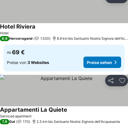
Teilen
Zu
Hotel Riviera
Preise sehen
Hotel
8,9
Hervorragend
1.530
8.9 km bis Santuario Nostra Signora dell'Ac
69 €
Ab
Preise von
3 Websites
Preise sehen
Teilen
Zu
Appartamenti La Quiete
Preise sehen
Serviced apartment
7,9
Gut
170
2.3 km bis Santuario Nostra Signora dell'Acquasanta