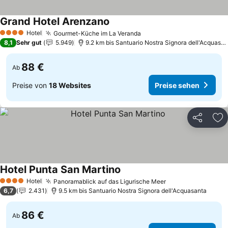
Grand Hotel Arenzano
Preise sehen
Hotel
Gourmet-Küche im La Veranda
Preise sehen
4 Sterne
8,1
Sehr gut
5.949
9.2 km bis Santuario Nostra Signora dell'Acquasan
88 €
Ab
Preise von
18 Websites
Preise sehen
Teilen
Zu
Hotel Punta San Martino
Preise sehen
Hotel
Panoramablick auf das Ligurische Meer
Preise sehen
4 Sterne
6,7
2.431
9.5 km bis Santuario Nostra Signora dell'Acquasanta
86 €
Ab