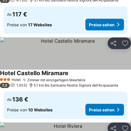
7,1
4.720
5.1 km bis Santuario Nostra Signora dell'Acquasanta
117 €
Ab
Preise von
17 Websites
Preise sehen
Teilen
Zu
Hotel Castello Miramare
Preise sehen
Hotel
Zimmer mit einzigartigem Meerblick
Preise sehen
3 Sterne
7,2
1.303
5.1 km bis Santuario Nostra Signora dell'Acquasanta
136 €
Ab
Preise von
10 Websites
Preise sehen