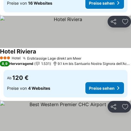
Preise von
16 Websites
Preise sehen
Teilen
Zu
Hotel Riviera
Preise sehen
Hotel
Erstklassige Lage direkt am Meer
Preise sehen
3 Sterne
8,9
Hervorragend
1.531
9.1 km bis Santuario Nostra Signora dell'Acq
120 €
Ab
Preise von
4 Websites
Preise sehen
Teilen
Zu