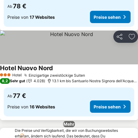
78 €
Ab
Preise von
17 Websites
Preise sehen
Teilen
Zu
Hotel Nuovo Nord
Preise sehen
Hotel
Einzigartige zweistöckige Suiten
Preise sehen
3 Sterne
8,2
Sehr gut
4.028
13.1 km bis Santuario Nostra Signora dell'Acquasa
77 €
Ab
Preise von
16 Websites
Preise sehen
Mehr
Die Preise und Verfügbarkeit, die wir von Buchungswebsites
erhalten, ändern sich laufend. Das bedeutet, dass Du