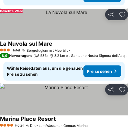
Beliebte Wahl
Teilen
Zu
La Nuvola sul Mare
Preise sehen
Hotel
Bergrefugium mit Meerblick
Preise sehen
3 Sterne
8,9
Hervorragend
536
8.2 km bis Santuario Nostra Signora dell'Acqu
Wähle Reisedaten aus, um die genauen
Preise sehen
Preise zu sehen
Teilen
Zu
Marina Place Resort
Preise sehen
Hotel
Direkt am Wasser an Genuas Marina
Preise sehen
4 Sterne