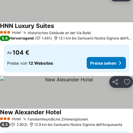
HNN Luxury Suites
Preise sehen
Hotel
Historisches Gebäude an der Via Balbi
Preise sehen
3 Sterne
8,6
Hervorragend
1.461
13.1 km bis Santuario Nostra Signora dell'Ac
104 €
Ab
Preise von
12 Websites
Preise sehen
Teilen
Zu
New Alexander Hotel
Preise sehen
Hotel
Familienfreundliche Zimmeroptionen
Preise sehen
3 Sterne
6,3
2.902
12.9 km bis Santuario Nostra Signora dell'Acquasanta