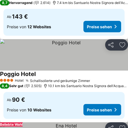
8,7
Hervorragend
2.614
7.4 km bis Santuario Nostra Signora dell'Ac
143 €
Ab
Preise von
12 Websites
Preise sehen
Teilen
Zu
Poggio Hotel
Preise sehen
Hotel
Schallisolierte und geräumige Zimmer
Preise sehen
4 Sterne
8,4
Sehr gut
2.505
10.1 km bis Santuario Nostra Signora dell'Acquasa
90 €
Ab
Preise von
10 Websites
Preise sehen
Beliebte Wahl