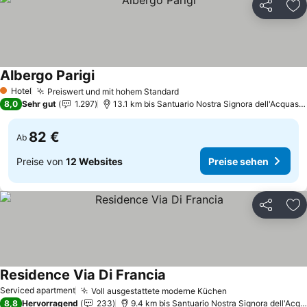
Teilen
Zu
Albergo Parigi
Preise sehen
Hotel
Preiswert und mit hohem Standard
Preise sehen
1 Sterne
8,0
Sehr gut
1.297
13.1 km bis Santuario Nostra Signora dell'Acquasa
82 €
Ab
Preise von
12 Websites
Preise sehen
Teilen
Zu
Residence Via Di Francia
Preise sehen
Serviced apartment
Voll ausgestattete moderne Küchen
Preise sehen
8,8
Hervorragend
233
9.4 km bis Santuario Nostra Signora dell'Acq