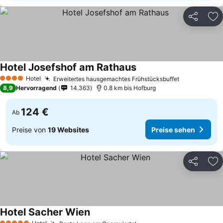
Teilen
Zu
Hotel Josefshof am Rathaus
Hotel
Erweitertes hausgemachtes Frühstücksbuffet
4 Sterne
8,9
Hervorragend
14.363
0.8 km bis Hofburg
124 €
Ab
Preise von
19 Websites
Preise sehen
Teilen
Zu
Hotel Sacher Wien