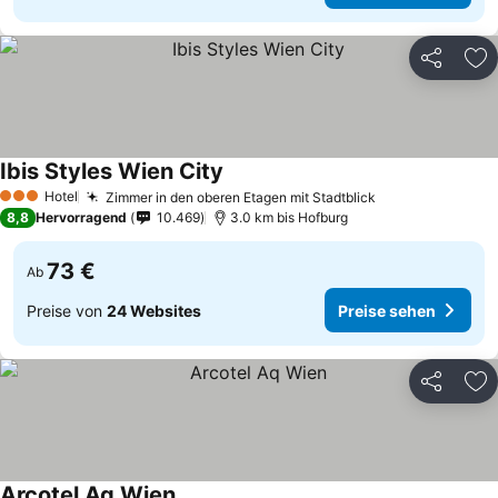
Teilen
Zu
Ibis Styles Wien City
Hotel
Zimmer in den oberen Etagen mit Stadtblick
3 Sterne
8,8
Hervorragend
10.469
3.0 km bis Hofburg
73 €
Ab
Preise von
24 Websites
Preise sehen
Teilen
Zu
Arcotel Aq Wien