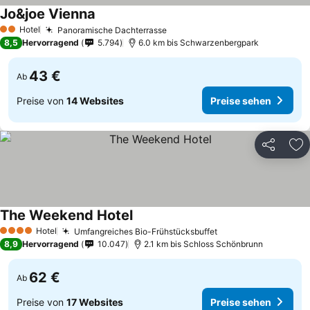
Jo&joe Vienna
Hotel
Panoramische Dachterrasse
2 Sterne
8,5
Hervorragend
5.794
6.0 km bis Schwarzenbergpark
43 €
Ab
Preise von
14 Websites
Preise sehen
Teilen
Zu
The Weekend Hotel
Hotel
Umfangreiches Bio-Frühstücksbuffet
4 Sterne
8,9
Hervorragend
10.047
2.1 km bis Schloss Schönbrunn
62 €
Ab
Preise von
17 Websites
Preise sehen