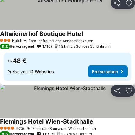
Teilen
Zu
Altwienerhof Boutique Hotel
Hotel
Familienfreundliche Annehmlichkeiten
3 Sterne
9,2
Hervorragend
1.110
1.9 km bis Schloss Schönbrunn
48 €
Ab
Preise von
12 Websites
Preise sehen
Teilen
Zu
Flemings Hotel Wien-Stadthalle
Hotel
Finnische Sauna und Wellnessbereich
4 Sterne
8,5
Hervorragend
11.312
2.1 km bis Hofburg