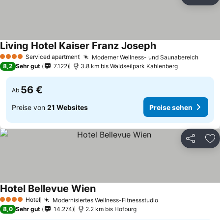
Teilen
Zu
Living Hotel Kaiser Franz Joseph
Serviced apartment
Moderner Wellness- und Saunabereich
4 Sterne
8,2
Sehr gut
7.122
3.8 km bis Waldseilpark Kahlenberg
56 €
Ab
Preise von
21 Websites
Preise sehen
Teilen
Zu
Hotel Bellevue Wien
Hotel
Modernisiertes Wellness-Fitnessstudio
4 Sterne
8,0
Sehr gut
14.274
2.2 km bis Hofburg