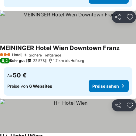
Teilen
Zu
MEININGER Hotel Wien Downtown Franz
Hotel
Sichere Tiefgarage
3 Sterne
8,2
Sehr gut
22.573
1.7 km bis Hofburg
50 €
Ab
Preise von
6 Websites
Preise sehen
Teilen
Zu