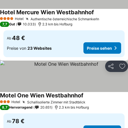
Hotel Mercure Wien Westbahnhof
Hotel
Authentische österreichische Schmankerln
4 Sterne
7,7
Gut
10.033
2.3 km bis Hofburg
48 €
Ab
Preise von
23 Websites
Preise sehen
Teilen
Zu
Motel One Wien Westbahnhof
Hotel
Schallisolierte Zimmer mit Stadtblick
3 Sterne
8,7
Hervorragend
20.651
2.3 km bis Hofburg
78 €
Ab