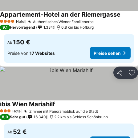
Appartement-Hotel an der Riemergasse
Hotel
Authentisches Wiener Familienerbe
4 Sterne
9,1
Hervorragend
1.384
0.8 km bis Hofburg
150 €
Ab
Preise von
17 Websites
Preise sehen
Teilen
Zu
ibis Wien Mariahilf
Hotel
Zimmer mit Panoramablick auf die Stadt
3 Sterne
8,0
Sehr gut
16.340
2.2 km bis Schloss Schönbrunn
52 €
Ab