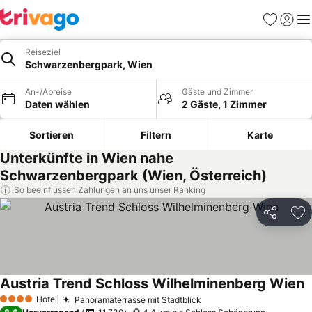
Favoriten
Einlog
Me
Reiseziel
Schwarzenbergpark, Wien
An-/Abreise
Gäste und Zimmer
Daten wählen
2 Gäste, 1 Zimmer
Sortieren
Filtern
Karte
Unterkünfte in Wien nahe
Schwarzenbergpark (Wien, Österreich)
So beeinflussen Zahlungen an uns unser Ranking
Teilen
Zu
Austria Trend Schloss Wilhelminenberg Wien
Hotel
Panoramaterrasse mit Stadtblick
4 Sterne