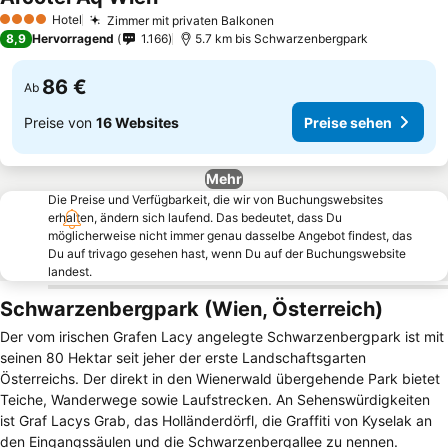
Hotel
Zimmer mit privaten Balkonen
4 Sterne
8,9
Hervorragend
1.166
5.7 km bis Schwarzenbergpark
86 €
Ab
Preise von
16 Websites
Preise sehen
Mehr
Die Preise und Verfügbarkeit, die wir von Buchungswebsites
erhalten, ändern sich laufend. Das bedeutet, dass Du
möglicherweise nicht immer genau dasselbe Angebot findest, das
Du auf trivago gesehen hast, wenn Du auf der Buchungswebsite
landest.
Schwarzenbergpark (Wien, Österreich)
Der vom irischen Grafen Lacy angelegte Schwarzenbergpark ist mit
seinen 80 Hektar seit jeher der erste Landschaftsgarten
Österreichs. Der direkt in den Wienerwald übergehende Park bietet
Teiche, Wanderwege sowie Laufstrecken. An Sehenswürdigkeiten
ist Graf Lacys Grab, das Holländerdörfl, die Graffiti von Kyselak an
den Eingangssäulen und die Schwarzenbergallee zu nennen.