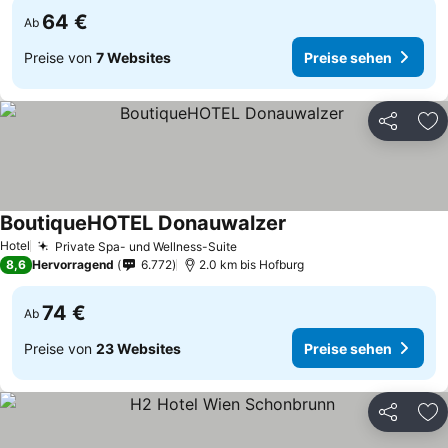
64 €
Ab
Preise von
7 Websites
Preise sehen
Teilen
Zu
BoutiqueHOTEL Donauwalzer
Hotel
Private Spa- und Wellness-Suite
8,6
Hervorragend
6.772
2.0 km bis Hofburg
74 €
Ab
Preise von
23 Websites
Preise sehen
Teilen
Zu