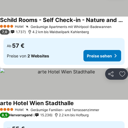
Schild Rooms - Self Check-in - Nature and Wine Area Vienna
Hotel
Geräumige Apartments mit Whirlpool-Badewannen
4 Sterne
7,0
1.737
4.2 km bis Waldseilpark Kahlenberg
57 €
Ab
Preise von
2 Websites
Preise sehen
Teilen
Zu
arte Hotel Wien Stadthalle
Hotel
Geräumige Familien- und Terrassenzimmer
4 Sterne
8,5
Hervorragend
15.236
2.2 km bis Hofburg