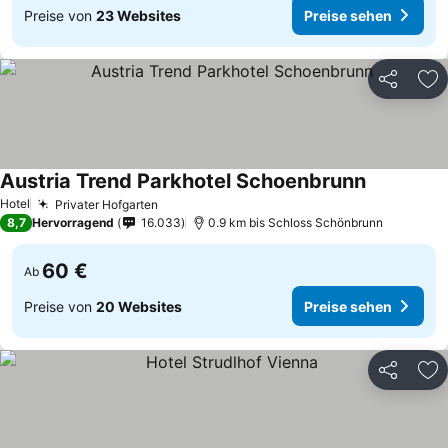
Preise von
23 Websites
Preise sehen
Teilen
Zu
Austria Trend Parkhotel Schoenbrunn
Hotel
Privater Hofgarten
8,7
Hervorragend
16.033
0.9 km bis Schloss Schönbrunn
60 €
Ab
Preise von
20 Websites
Preise sehen
Teilen
Zu