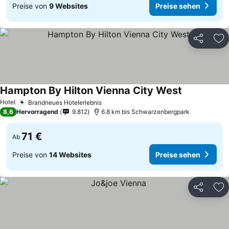
Preise von
9 Websites
Preise sehen
Teilen
Zu
Hampton By Hilton Vienna City West
Hotel
Brandneues Hotelerlebnis
8,6
Hervorragend
9.812
6.8 km bis Schwarzenbergpark
71 €
Ab
Preise von
14 Websites
Preise sehen
Teilen
Zu