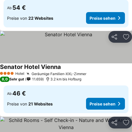
54 €
Ab
Preise von
22 Websites
Preise sehen
Teilen
Zu
Senator Hotel Vienna
Hotel
Geräumige Familien-XXL-Zimmer
4 Sterne
8,0
Sehr gut
11.659
3.2 km bis Hofburg
46 €
Ab
Preise von
21 Websites
Preise sehen
Teilen
Zu