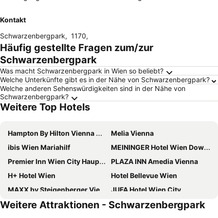
Kontakt
Schwarzenbergpark
,
1170
,
Häufig gestellte Fragen zum/zur
Schwarzenbergpark
Was macht Schwarzenbergpark in Wien so beliebt?
Welche Unterkünfte gibt es in der Nähe von Schwarzenbergpark?
Welche anderen Sehenswürdigkeiten sind in der Nähe von
Schwarzenbergpark?
Weitere Top Hotels
Hampton By Hilton Vienna City West
Melia Vienna
ibis Wien Mariahilf
MEININGER Hotel Wien Downtown Franz
Premier Inn Wien City Hauptbahnhof
PLAZA INN Amedia Vienna
H+ Hotel Wien
Hotel Bellevue Wien
MAXX by Steigenberger Vienna
JUFA Hotel Wien City
Weitere Attraktionen - Schwarzenbergpark
Jaz In The City Vienna
Flemings Selection Hotel Wien-City
Austria Trend Schloss Wilhelminenberg Wien
Doubletree by Hilton Vienna Schonbrunn