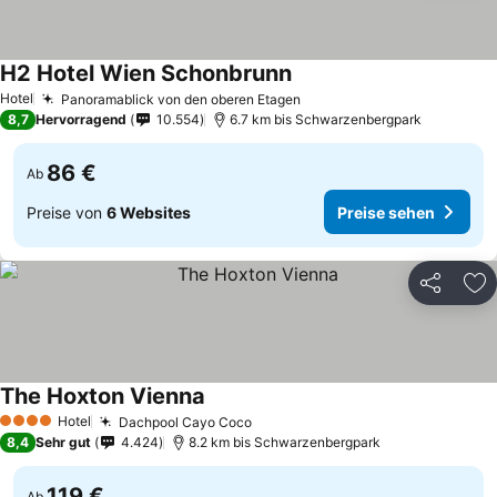
H2 Hotel Wien Schonbrunn
Hotel
Panoramablick von den oberen Etagen
8,7
Hervorragend
10.554
6.7 km bis Schwarzenbergpark
86 €
Ab
Preise von
6 Websites
Preise sehen
Teilen
Zu
The Hoxton Vienna
Hotel
Dachpool Cayo Coco
4 Sterne
8,4
Sehr gut
4.424
8.2 km bis Schwarzenbergpark
119 €
Ab