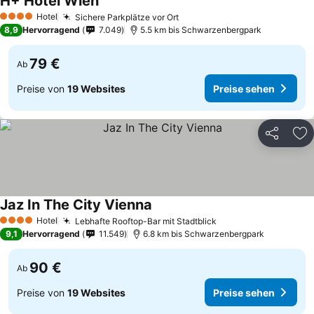
H+ Hotel Wien
Hotel
Sichere Parkplätze vor Ort
4 Sterne
8,9
Hervorragend
7.049
5.5 km bis Schwarzenbergpark
79 €
Ab
Preise von
19 Websites
Preise sehen
Teilen
Zu
Jaz In The City Vienna
Hotel
Lebhafte Rooftop-Bar mit Stadtblick
4 Sterne
9,1
Hervorragend
11.549
6.8 km bis Schwarzenbergpark
90 €
Ab
Preise von
19 Websites
Preise sehen