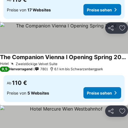
Preise von
17 Websites
Preise sehen
Teilen
Zu
The Companion Vienna l Opening Spring 2026
Hotel
Zweistöckige Velvet Suite
9,5
Hervorragend
780
6.1 km bis Schwarzenbergpark
110 €
Ab
Preise von
5 Websites
Preise sehen
Teilen
Zu