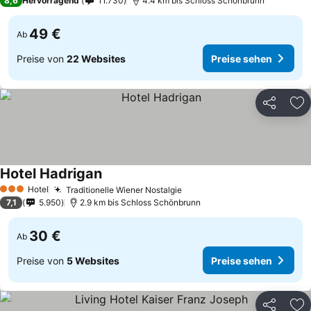
8,6
Hervorragend
11.730
4.4 km bis Schloss Schönbrunn
49 €
Ab
Preise von
22 Websites
Preise sehen
Teilen
Zu
Hotel Hadrigan
Hotel
Traditionelle Wiener Nostalgie
3 Sterne
7,1
5.950
2.9 km bis Schloss Schönbrunn
30 €
Ab
Preise von
5 Websites
Preise sehen