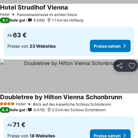
Hotel Strudlhof Vienna
Hotel
Panoramaterrasse im achten Stock
8,1
Sehr gut
6.548
1.7 km bis Hofburg
63 €
Ab
Preise von
23 Websites
Preise sehen
Teilen
Zu
Doubletree by Hilton Vienna Schonbrunn
Hotel
Blick auf das kaiserliche Schloss Schönbrunn
4 Sterne
8,4
Sehr gut
9.479
0.5 km bis Schloss Schönbrunn
71 €
Ab
Preise von
18 Websites
Preise sehen