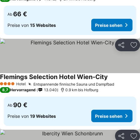
66 €
Ab
Preise von
15 Websites
Preise sehen
Teilen
Zu
Flemings Selection Hotel Wien-City
Hotel
Entspannende finnische Sauna und Dampfbad
4 Sterne
8,7
Hervorragend
13.040
0.9 km bis Hofburg
90 €
Ab
Preise von
19 Websites
Preise sehen
Teilen
Zu