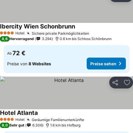
Ibercity Wien Schonbrunn
Hotel
Sichere private Parkmöglichkeiten
4 Sterne
8,6
Hervorragend
3.294
0.6 km bis Schloss Schönbrunn
72 €
Ab
Preise von
8 Websites
Preise sehen
Teilen
Zu
Hotel Atlanta
Hotel
Geräumige Familienunterkünfte
4 Sterne
8,0
Sehr gut
6.306
1.6 km bis Hofburg