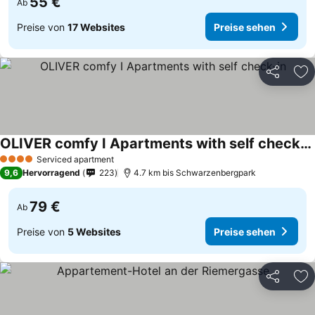
55 €
Ab
Preise von
17 Websites
Preise sehen
Teilen
Zu
OLIVER comfy I Apartments with self check-in
Serviced apartment
4 Sterne
9,6
Hervorragend
223
4.7 km bis Schwarzenbergpark
79 €
Ab
Preise von
5 Websites
Preise sehen
Teilen
Zu