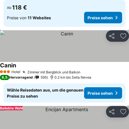
118 €
Ab
Preise von
11 Websites
Preise sehen
Teilen
Zu
Canin
Hotel
Zimmer mit Bergblick und Balkon
3 Sterne
8,5
Hervorragend
595
0.2 km bis Sella Nevea
Wähle Reisedaten aus, um die genauen
Preise sehen
Preise zu sehen
Beliebte Wahl
Teilen
Zu