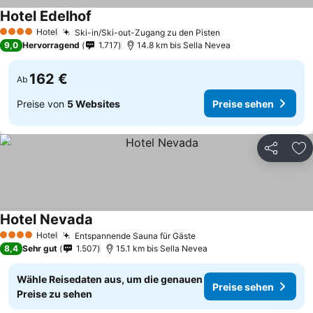
Hotel Edelhof
Hotel
Ski-in/Ski-out-Zugang zu den Pisten
4 Sterne
9,0
Hervorragend
1.717
14.8 km bis Sella Nevea
162 €
Ab
Preise von
5 Websites
Preise sehen
Teilen
Zu
Hotel Nevada
Hotel
Entspannende Sauna für Gäste
4 Sterne
8,4
Sehr gut
1.507
15.1 km bis Sella Nevea
Wähle Reisedaten aus, um die genauen
Preise sehen
Preise zu sehen