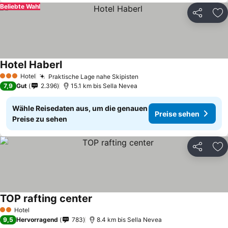
Beliebte Wahl
Teilen
Zu
Hotel Haberl
Hotel
Praktische Lage nahe Skipisten
3 Sterne
7,9
Gut
2.396
15.1 km bis Sella Nevea
Wähle Reisedaten aus, um die genauen
Preise sehen
Preise zu sehen
Teilen
Zu
TOP rafting center
Hotel
2 Sterne
9,5
Hervorragend
783
8.4 km bis Sella Nevea