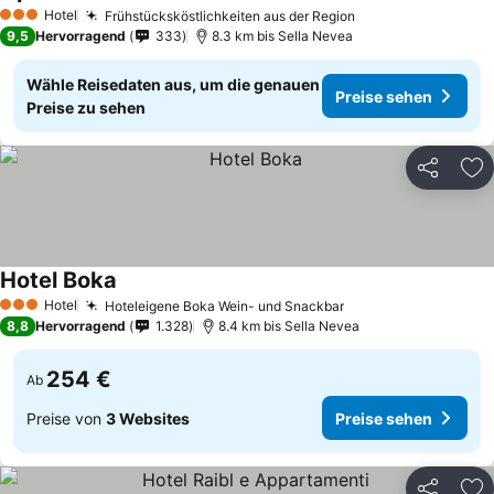
Hotel
Frühstücksköstlichkeiten aus der Region
3 Sterne
9,5
Hervorragend
333
8.3 km bis Sella Nevea
Wähle Reisedaten aus, um die genauen
Preise sehen
Preise zu sehen
Teilen
Zu
Hotel Boka
Hotel
Hoteleigene Boka Wein- und Snackbar
3 Sterne
8,8
Hervorragend
1.328
8.4 km bis Sella Nevea
254 €
Ab
Preise von
3 Websites
Preise sehen