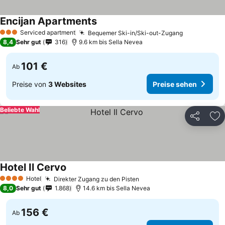
Encijan Apartments
Serviced apartment
Bequemer Ski-in/Ski-out-Zugang
3 Sterne
8,4
Sehr gut
316
9.6 km bis Sella Nevea
101 €
Ab
Preise von
3 Websites
Preise sehen
Beliebte Wahl
Teilen
Zu
Hotel Il Cervo
Hotel
Direkter Zugang zu den Pisten
4 Sterne
8,0
Sehr gut
1.868
14.6 km bis Sella Nevea
156 €
Ab