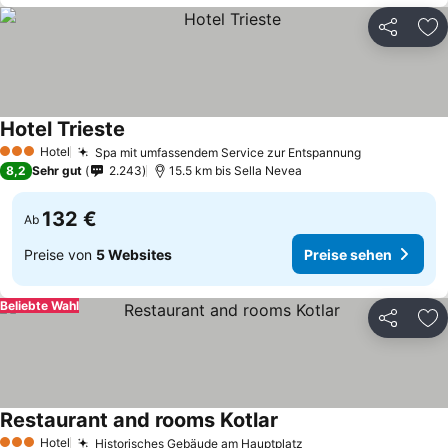
Teilen
Zu
Hotel Trieste
Hotel
Spa mit umfassendem Service zur Entspannung
3 Sterne
8,2
Sehr gut
2.243
15.5 km bis Sella Nevea
132 €
Ab
Preise von
5 Websites
Preise sehen
Beliebte Wahl
Teilen
Zu
Restaurant and rooms Kotlar
Hotel
Historisches Gebäude am Hauptplatz