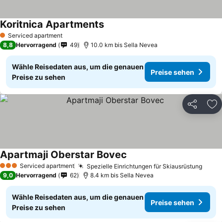
Koritnica Apartments
Serviced apartment
1 Sterne
8,8
Hervorragend
49
10.0 km bis Sella Nevea
Wähle Reisedaten aus, um die genauen
Preise sehen
Preise zu sehen
Teilen
Zu
Apartmaji Oberstar Bovec
Serviced apartment
Spezielle Einrichtungen für Skiausrüstung
3 Sterne
9,0
Hervorragend
62
8.4 km bis Sella Nevea
Wähle Reisedaten aus, um die genauen
Preise sehen
Preise zu sehen