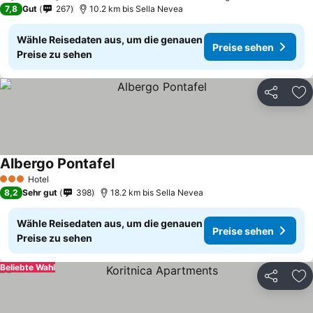
7,8
Gut
267
10.2 km bis Sella Nevea
Wähle Reisedaten aus, um die genauen
Preise sehen
Preise zu sehen
Teilen
Zu
Albergo Pontafel
Hotel
3 Sterne
8,2
Sehr gut
398
18.2 km bis Sella Nevea
Wähle Reisedaten aus, um die genauen
Preise sehen
Preise zu sehen
Beliebte Wahl
Teilen
Zu