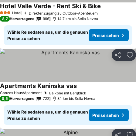
Hotel Valle Verde - Rent Ski & Bike
Hotel
Direkter Zugang zu Outdoor-Abenteuern
3 Sterne
8,7
Hervorragend
996
14.7 km bis Sella Nevea
Wähle Reisedaten aus, um die genauen
Preise sehen
Preise zu sehen
Teilen
Zu
Apartments Kaninska vas
Ganzes Haus/Apartment
Balkone mit Bergblick
8,5
Hervorragend
722
8.1 km bis Sella Nevea
Wähle Reisedaten aus, um die genauen
Preise sehen
Preise zu sehen