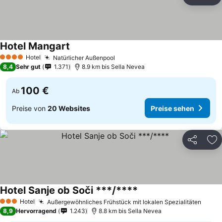
Teilen
Zu
Hotel Mangart
Hotel
Natürlicher Außenpool
4 Sterne
8,4
Sehr gut
1.371
8.9 km bis Sella Nevea
100 €
Ab
Preise von
20 Websites
Preise sehen
Teilen
Zu
Hotel Sanje ob Soči ***/****
Hotel
Außergewöhnliches Frühstück mit lokalen Spezialitäten
3 Sterne
8,9
Hervorragend
1.243
8.8 km bis Sella Nevea