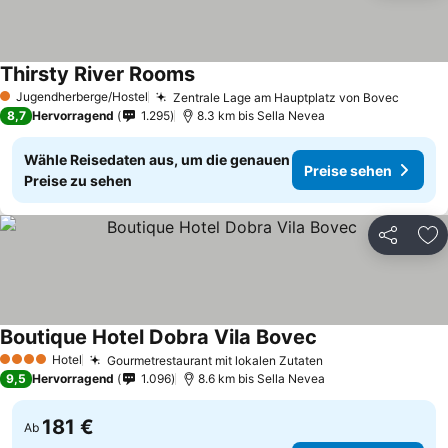
Thirsty River Rooms
Jugendherberge/Hostel
Zentrale Lage am Hauptplatz von Bovec
1 Sterne
8,7
Hervorragend
1.295
8.3 km bis Sella Nevea
Wähle Reisedaten aus, um die genauen
Preise sehen
Preise zu sehen
Teilen
Zu
Boutique Hotel Dobra Vila Bovec
Hotel
Gourmetrestaurant mit lokalen Zutaten
4 Sterne
9,5
Hervorragend
1.096
8.6 km bis Sella Nevea
181 €
Ab