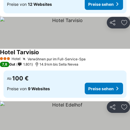
Preise von
12 Websites
Preise sehen
Teilen
Zu
Hotel Tarvisio
Hotel
Verwöhnen pur im Full-Service-Spa
3 Sterne
7,8
Gut
1.801
14.9 km bis Sella Nevea
100 €
Ab
Preise von
9 Websites
Preise sehen
Teilen
Zu