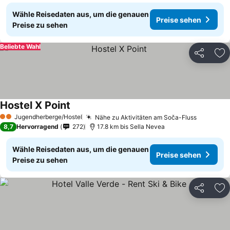
Wähle Reisedaten aus, um die genauen
Preise sehen
Preise zu sehen
Beliebte Wahl
Teilen
Zu
Hostel X Point
Jugendherberge/Hostel
Nähe zu Aktivitäten am Soča-Fluss
2 Sterne
8,7
Hervorragend
272
17.8 km bis Sella Nevea
Wähle Reisedaten aus, um die genauen
Preise sehen
Preise zu sehen
Teilen
Zu