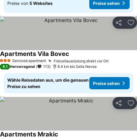
Preise von
5 Websites
Preise sehen
Teilen
Zu
Apartments Vila Bovec
Serviced apartment
Freizeitausrüstung direkt vor Ort
3 Sterne
9,1
Hervorragend
172
8.4 km bis Sella Nevea
Wähle Reisedaten aus, um die genauen
Preise sehen
Preise zu sehen
Teilen
Zu
Apartments Mrakic