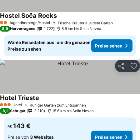
Hostel Soča Rocks
Jugendherberge/Hostel
Frische Kräuter aus dem Garten
2 Sterne
8,9
Hervorragend
1.722
8.6 km bis Sella Nevea
Wähle Reisedaten aus, um die genauen
Preise sehen
Preise zu sehen
Teilen
Zu
Hotel Trieste
Hotel
Ruhiger Garten zum Entspannen
3 Sterne
8,1
Sehr gut
2.210
15.6 km bis Sella Nevea
143 €
Ab
Preise von
3 Websites
Preise sehen