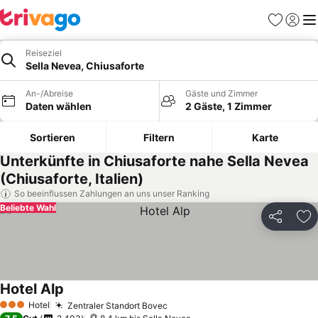
Favoriten
Einlog
Me
Reiseziel
Sella Nevea, Chiusaforte
An-/Abreise
Gäste und Zimmer
Daten wählen
2 Gäste, 1 Zimmer
Sortieren
Filtern
Karte
Unterkünfte in Chiusaforte nahe Sella Nevea
(Chiusaforte, Italien)
So beeinflussen Zahlungen an uns unser Ranking
Beliebte Wahl
Teilen
Zu
Hotel Alp
Hotel
Zentraler Standort Bovec
3 Sterne