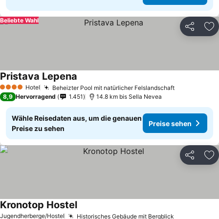
Beliebte Wahl
Teilen
Zu
Pristava Lepena
Hotel
Beheizter Pool mit natürlicher Felslandschaft
4 Sterne
8,9
Hervorragend
1.451
14.8 km bis Sella Nevea
Wähle Reisedaten aus, um die genauen
Preise sehen
Preise zu sehen
Teilen
Zu
Kronotop Hostel
Jugendherberge/Hostel
Historisches Gebäude mit Bergblick