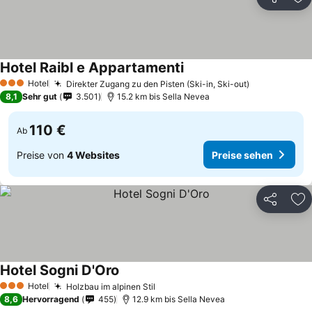
Teilen
Zu
Hotel Raibl e Appartamenti
Hotel
Direkter Zugang zu den Pisten (Ski-in, Ski-out)
3 Sterne
8,1
Sehr gut
3.501
15.2 km bis Sella Nevea
110 €
Ab
Preise von
4 Websites
Preise sehen
Teilen
Zu
Hotel Sogni D'Oro
Hotel
Holzbau im alpinen Stil
3 Sterne
8,6
Hervorragend
455
12.9 km bis Sella Nevea