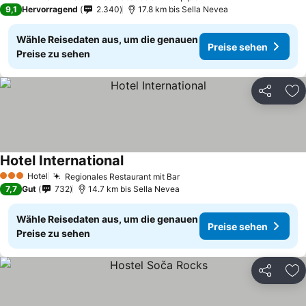
3 Sterne
9,1
Hervorragend
2.340
17.8 km bis Sella Nevea
Wähle Reisedaten aus, um die genauen
Preise sehen
Preise zu sehen
Teilen
Zu
Hotel International
Hotel
Regionales Restaurant mit Bar
3 Sterne
7,7
Gut
732
14.7 km bis Sella Nevea
Wähle Reisedaten aus, um die genauen
Preise sehen
Preise zu sehen
Teilen
Zu