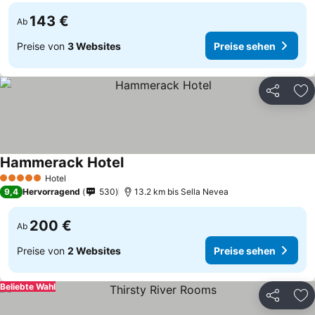
143 €
Ab
Preise von
3 Websites
Preise sehen
Teilen
Zu
Hammerack Hotel
Hotel
5 Sterne
9,4
Hervorragend
530
13.2 km bis Sella Nevea
200 €
Ab
Preise von
2 Websites
Preise sehen
Beliebte Wahl
Teilen
Zu