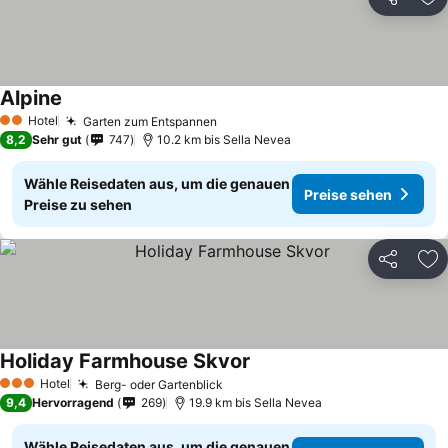
Teilen
Zu
Alpine
Hotel
Garten zum Entspannen
2 Sterne
8,2
Sehr gut
747
10.2 km bis Sella Nevea
Wähle Reisedaten aus, um die genauen
Preise sehen
Preise zu sehen
Teilen
Zu
Holiday Farmhouse Skvor
Hotel
Berg- oder Gartenblick
3 Sterne
9,4
Hervorragend
269
19.9 km bis Sella Nevea
Wähle Reisedaten aus, um die genauen