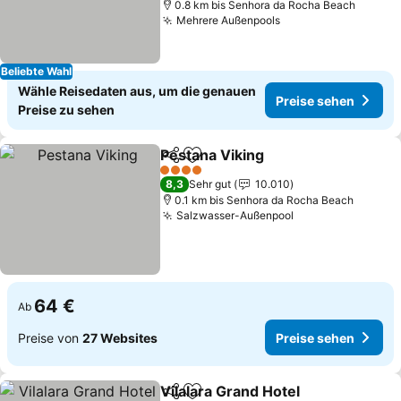
0.8 km bis Senhora da Rocha Beach
Mehrere Außenpools
Preise sehen
Beliebte Wahl
Wähle Reisedaten aus, um die genauen
Preise sehen
Preise zu sehen
Pestana Viking
Teilen
Zu Favoriten hinzufügen
Preise sehe
4 Sterne
8,3
Sehr gut
10.010
0.1 km bis Senhora da Rocha Beach
Salzwasser-Außenpool
Preise sehen
64 €
Ab
Preise von
27 Websites
Preise sehen
Vilalara Grand Hotel
Teilen
Zu Favoriten hinzufügen