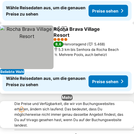
Wähle Reisedaten aus, um die genauen
Preise sehen
Preise zu sehen
Rocha Brava Village
Teilen
Zu Favoriten hinzufügen
Resort
Preise sehen
4 Sterne
8,6
Hervorragend
5.468
5.3 km bis Senhora da Rocha Beach
Mehrere Pools, auch beheizt
Preise sehe
Beliebte Wahl
Wähle Reisedaten aus, um die genauen
Preise sehen
Preise zu sehen
Mehr
Die Preise und Verfügbarkeit, die wir von Buchungswebsites
erhalten, ändern sich laufend. Das bedeutet, dass Du
möglicherweise nicht immer genau dasselbe Angebot findest, das
Du auf trivago gesehen hast, wenn Du auf der Buchungswebsite
landest.