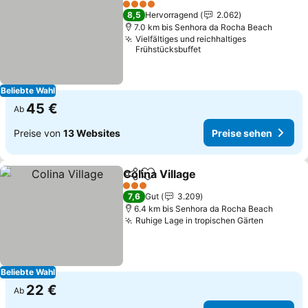
Preise sehen
4 Sterne
8,5
Hervorragend
2.062
7.0 km bis Senhora da Rocha Beach
Vielfältiges und reichhaltiges
Frühstücksbuffet
Beliebte Wahl
45 €
Ab
Preise von
13 Websites
Preise sehen
Colina Village
Teilen
Zu Favoriten hinzufügen
Preise sehen
3 Sterne
7,6
Gut
3.209
6.4 km bis Senhora da Rocha Beach
Ruhige Lage in tropischen Gärten
Preise s
Beliebte Wahl
22 €
Ab