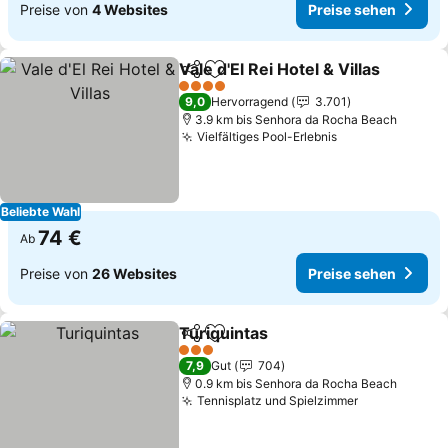
Preise von
4 Websites
Preise sehen
Vale d'El Rei Hotel & Villas
Teilen
Zu Favoriten hinzufügen
4 Sterne
9,0
Hervorragend
3.701
3.9 km bis Senhora da Rocha Beach
Vielfältiges Pool-Erlebnis
Preise sehen
Beliebte Wahl
74 €
Ab
Preise von
26 Websites
Preise sehen
Turiquintas
Teilen
Zu Favoriten hinzufügen
Preise sehen
3 Sterne
7,9
Gut
704
0.9 km bis Senhora da Rocha Beach
Tennisplatz und Spielzimmer
Preise sehe