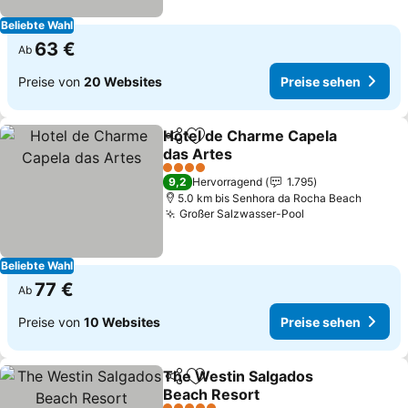
Beliebte Wahl
63 €
Ab
Preise von
20 Websites
Preise sehen
Hotel de Charme Capela
Teilen
Zu Favoriten hinzufügen
das Artes
Preise sehen
4 Sterne
9,2
Hervorragend
1.795
5.0 km bis Senhora da Rocha Beach
Großer Salzwasser-Pool
Preise sehen
Beliebte Wahl
77 €
Ab
Preise von
10 Websites
Preise sehen
The Westin Salgados
Teilen
Zu Favoriten hinzufügen
Beach Resort