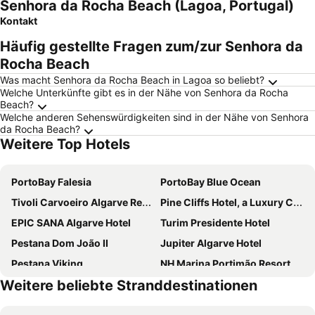
Senhora da Rocha Beach (Lagoa, Portugal)
Kontakt
Häufig gestellte Fragen zum/zur Senhora da
Rocha Beach
Was macht Senhora da Rocha Beach in Lagoa so beliebt?
Welche Unterkünfte gibt es in der Nähe von Senhora da Rocha
Beach?
Welche anderen Sehenswürdigkeiten sind in der Nähe von Senhora
da Rocha Beach?
Weitere Top Hotels
PortoBay Falesia
PortoBay Blue Ocean
Tivoli Carvoeiro Algarve Resort
Pine Cliffs Hotel, a Luxury Collection Resort, Algarve
EPIC SANA Algarve Hotel
Turim Presidente Hotel
Pestana Dom João II
Jupiter Algarve Hotel
Pestana Viking
NH Marina Portimão Resort
Weitere beliebte Stranddestinationen
Grande Real Santa Eulalia Resort & Hotel Spa
Auramar Beach Resort
Tivoli Alvor Algarve - All Inclusive Resort
Hotel Alisios