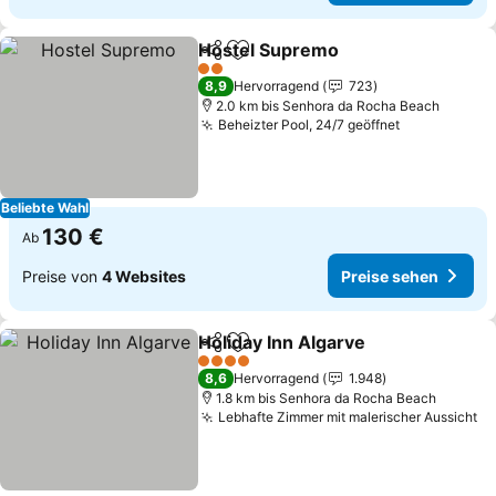
Hostel Supremo
Teilen
Zu Favoriten hinzufügen
Preise se
2 Sterne
8,9
Hervorragend
723
2.0 km bis Senhora da Rocha Beach
Beheizter Pool, 24/7 geöffnet
Preise sehe
Beliebte Wahl
130 €
Ab
Preise von
4 Websites
Preise sehen
Holiday Inn Algarve
Teilen
Zu Favoriten hinzufügen
Preise
4 Sterne
8,6
Hervorragend
1.948
1.8 km bis Senhora da Rocha Beach
Lebhafte Zimmer mit malerischer Aussicht
Pr