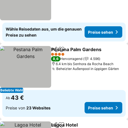
Wähle Reisedaten aus, um die genauen
Preise sehen
Preise zu sehen
Pestana Palm Gardens
Teilen
Zu Favoriten hinzufügen
Pre
4 Sterne
8,6
Hervorragend
4.596
6.4 km bis Senhora da Rocha Beach
Beheizter Außenpool in üppigen Gärten
Prei
Beliebte Wahl
43 €
Ab
Preise von
23 Websites
Preise sehen
Lagoa Hotel
Teilen
Zu Favoriten hinzufügen