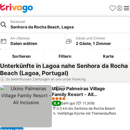
Favoriten
Einlog
Me
Reiseziel
Senhora da Rocha Beach, Lagoa
An-/Abreise
Gäste und Zimmer
Daten wählen
2 Gäste, 1 Zimmer
Sortieren
Filtern
Karte
Unterkünfte in Lagoa nahe Senhora da Rocha
Beach (Lagoa, Portugal)
So beeinflussen Zahlungen an uns unser Ranking
Ukino Palmeiras Village
Teilen
Zu Favoriten hinzufügen
Family Resort - All
Inclusive
Preise sehen
4 Sterne
8,4
Sehr gut
11.308
0.5 km bis Senhora da Rocha Beach
Vielfältige Küche mit Themenbuffets
Preise
Beliebte Wahl