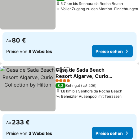
5.7 km bis Senhora da Rocha Beach
Voller Zugang zu den Marriott-Einrichtungen
80 €
Ab
Preise von
8 Websites
Preise sehen
Casa de Sada Beach
Teilen
Zu Favoriten hinzufügen
Resort Algarve, Curio
Collection by Hilton
Preise sehen
4 Sterne
8,2
Sehr gut
206
1.8 km bis Senhora da Rocha Beach
Beheizter Außenpool mit Terrassen
Preise 
233 €
Ab
Preise von
3 Websites
Preise sehen