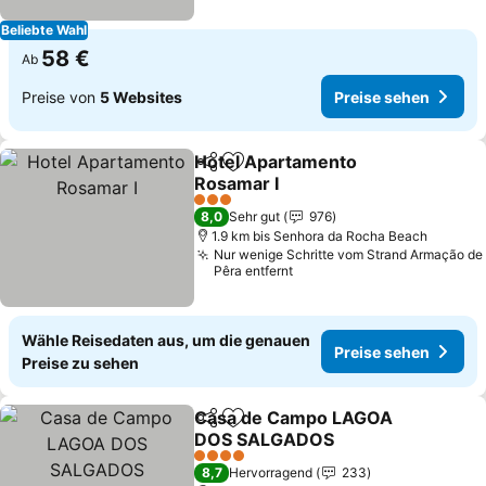
Beliebte Wahl
58 €
Ab
Preise von
5 Websites
Preise sehen
Hotel Apartamento
Teilen
Zu Favoriten hinzufügen
Rosamar I
Preise sehen
3 Sterne
8,0
Sehr gut
976
1.9 km bis Senhora da Rocha Beach
Nur wenige Schritte vom Strand Armação de
Pêra entfernt
Wähle Reisedaten aus, um die genauen
Preise sehen
Preise zu sehen
Casa de Campo LAGOA
Teilen
Zu Favoriten hinzufügen
DOS SALGADOS
Preise sehen
4 Sterne
8,7
Hervorragend
233