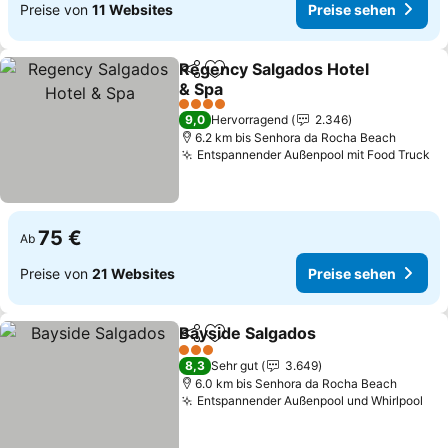
Preise von
11 Websites
Preise sehen
Regency Salgados Hotel
Teilen
Zu Favoriten hinzufügen
& Spa
Preise sehen
4 Sterne
9,0
Hervorragend
2.346
6.2 km bis Senhora da Rocha Beach
Entspannender Außenpool mit Food Truck
Pr
75 €
Ab
Preise von
21 Websites
Preise sehen
Bayside Salgados
Teilen
Zu Favoriten hinzufügen
Preise s
3 Sterne
8,3
Sehr gut
3.649
6.0 km bis Senhora da Rocha Beach
Entspannender Außenpool und Whirlpool
Pre