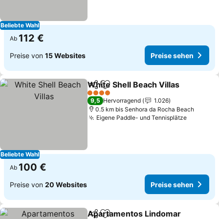
Beliebte Wahl
112 €
Ab
Preise von
15 Websites
Preise sehen
White Shell Beach Villas
Teilen
Zu Favoriten hinzufügen
Pr
4 Sterne
9,5
Hervorragend
1.026
0.5 km bis Senhora da Rocha Beach
Eigene Paddle- und Tennisplätze
Preise s
Beliebte Wahl
100 €
Ab
Preise von
20 Websites
Preise sehen
Apartamentos Lindomar
Teilen
Zu Favoriten hinzufügen