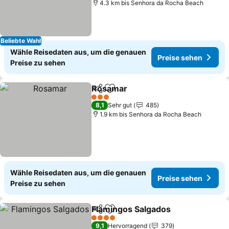
4.3 km bis Senhora da Rocha Beach
Beliebte Wahl
Wähle Reisedaten aus, um die genauen
Preise sehen
Preise zu sehen
Rosamar
Teilen
Zu Favoriten hinzufügen
Preise sehen
3 Sterne
8,1
Sehr gut
485
1.9 km bis Senhora da Rocha Beach
Wähle Reisedaten aus, um die genauen
Preise sehen
Preise zu sehen
Flamingos Salgados
Teilen
Zu Favoriten hinzufügen
Preise
4 Sterne
9,1
Hervorragend
379