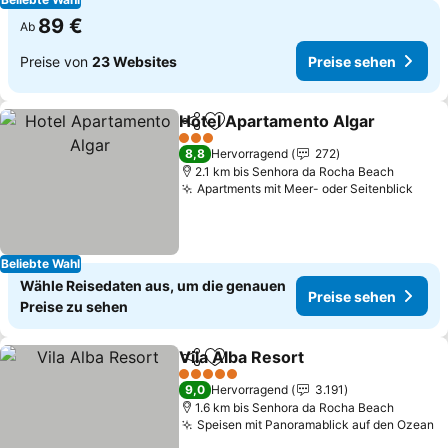
89 €
Ab
Preise von
23 Websites
Preise sehen
Hotel Apartamento Algar
Teilen
Zu Favoriten hinzufügen
P
3 Sterne
8,8
Hervorragend
272
2.1 km bis Senhora da Rocha Beach
Apartments mit Meer- oder Seitenblick
Prei
Beliebte Wahl
Wähle Reisedaten aus, um die genauen
Preise sehen
Preise zu sehen
Vila Alba Resort
Teilen
Zu Favoriten hinzufügen
Preise seh
5 Sterne
9,0
Hervorragend
3.191
1.6 km bis Senhora da Rocha Beach
Speisen mit Panoramablick auf den Ozean
P