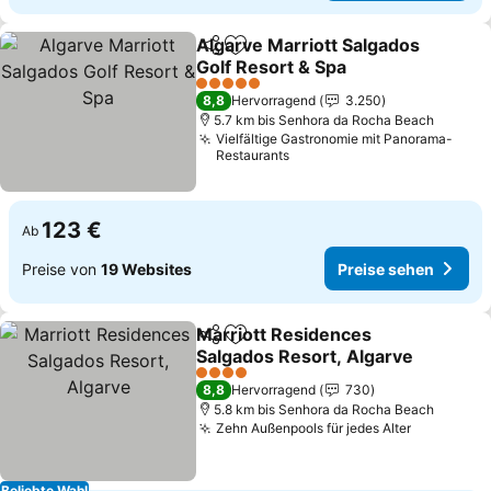
Algarve Marriott Salgados
Teilen
Zu Favoriten hinzufügen
Golf Resort & Spa
Preise sehen
5 Sterne
8,8
Hervorragend
3.250
5.7 km bis Senhora da Rocha Beach
Vielfältige Gastronomie mit Panorama-
Restaurants
123 €
Ab
Preise von
19 Websites
Preise sehen
Marriott Residences
Teilen
Zu Favoriten hinzufügen
Salgados Resort, Algarve
Preise sehen
4 Sterne
8,8
Hervorragend
730
5.8 km bis Senhora da Rocha Beach
Zehn Außenpools für jedes Alter
Preise se
Beliebte Wahl