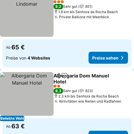
P
3 Sterne
8,2
Sehr gut
851
1.9 km bis Senhora da Rocha Beach
Private Balkone mit Meerblick
Preise seh
65 €
Ab
Preise von
4 Websites
Preise sehen
Albergaria Dom Manuel
Teilen
Zu Favoriten hinzufügen
Hotel
Preise sehen
2 Sterne
8,3
Sehr gut
823
2.3 km bis Senhora da Rocha Beach
Aktivitäten wie Reiten und Radfahren
Preis
Beliebte Wahl
63 €
Ab