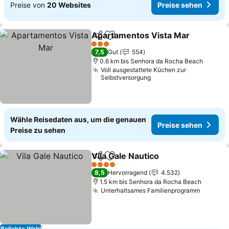
Preise von
20 Websites
Preise sehen
Apartamentos Vista Mar
Teilen
Zu Favoriten hinzufügen
P
3 Sterne
7,5
Gut
554
0.6 km bis Senhora da Rocha Beach
Voll ausgestattete Küchen zur
Selbstversorgung
Wähle Reisedaten aus, um die genauen
Preise sehen
Preise zu sehen
Vila Gale Nautico
Teilen
Zu Favoriten hinzufügen
Preise se
4 Sterne
8,5
Hervorragend
4.532
1.5 km bis Senhora da Rocha Beach
Unterhaltsames Familienprogramm
Preise 
Beliebte Wahl