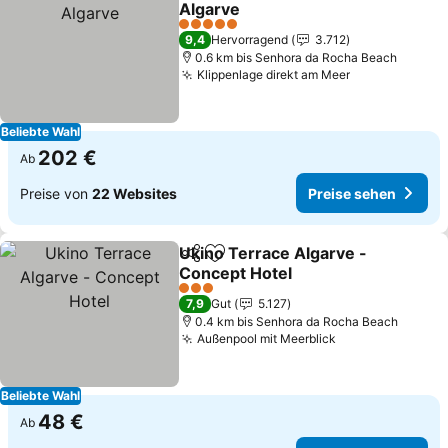
Algarve
Preise sehen
5 Sterne
9,4
Hervorragend
3.712
0.6 km bis Senhora da Rocha Beach
Klippenlage direkt am Meer
Preise sehen
Beliebte Wahl
202 €
Ab
Preise von
22 Websites
Preise sehen
Ukino Terrace Algarve -
Teilen
Zu Favoriten hinzufügen
Concept Hotel
Preise sehen
3 Sterne
7,9
Gut
5.127
0.4 km bis Senhora da Rocha Beach
Außenpool mit Meerblick
Preise sehen
Beliebte Wahl
48 €
Ab