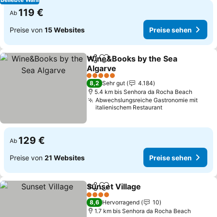
119 €
Ab
Preise von
15 Websites
Preise sehen
Wine&Books by the Sea
Teilen
Zu Favoriten hinzufügen
Algarve
Preise sehen
5 Sterne
8,2
Sehr gut
4.184
5.4 km bis Senhora da Rocha Beach
Abwechslungsreiche Gastronomie mit
italienischem Restaurant
129 €
Ab
Preise von
21 Websites
Preise sehen
Sunset Village
Teilen
Zu Favoriten hinzufügen
Preise sehe
4 Sterne
8,6
Hervorragend
10
1.7 km bis Senhora da Rocha Beach