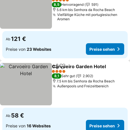
Preise sehen
5 Sterne
8,5
Hervorragend
591
5.6 km bis Senhora da Rocha Beach
Vielfältige Küche mit portugiesischen
Aromen
121 €
Ab
Preise von
23 Websites
Preise sehen
Carvoeiro Garden Hotel
Teilen
Zu Favoriten hinzufügen
Pr
4 Sterne
8,1
Sehr gut
2.902
7.5 km bis Senhora da Rocha Beach
Außenpools und Freizeitbereich
Preise se
58 €
Ab
Preise von
16 Websites
Preise sehen