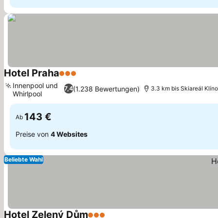
Hotel Praha
3 Sterne
Preise sehen
Innenpool und
(1.238 Bewertungen)
7,4
3.3 km bis Skiareál Klín
Whirlpool
Preise sehen
143 €
Ab
Preise von
4 Websites
Beliebte Wahl
Hotel Zelený Dům