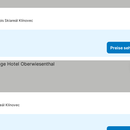
bis Skiareál Klínovec
Preise se
e sehen
eál Klínovec