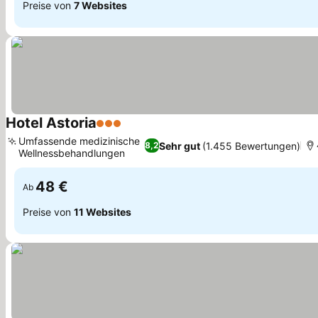
Preise von
7 Websites
Hotel Astoria
3 Sterne
Preise sehen
Umfassende medizinische
Sehr gut
(1.455 Bewertungen)
8,2
Wellnessbehandlungen
Preise sehen
48 €
Ab
Preise von
11 Websites