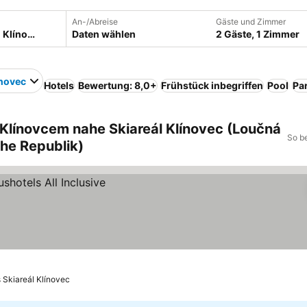
An-/Abreise
Gäste und Zimmer
Daten wählen
2 Gäste, 1 Zimmer
ínovec
Hotels
Bewertung: 8,0+
Frühstück inbegriffen
Pool
Pa
 Klínovcem nahe Skiareál Klínovec (Loučná
So b
he Republik)
s Skiareál Klínovec