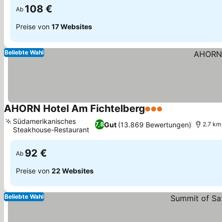
108 €
Ab
Preise von
17 Websites
Beliebte Wahl
AHORN Hotel Am Fichtelberg
3 Sterne
Preise sehen
Südamerikanisches
Gut
(13.869 Bewertungen)
7,8
2.7 km
Steakhouse-Restaurant
Preise sehen
92 €
Ab
Preise von
22 Websites
Beliebte Wahl