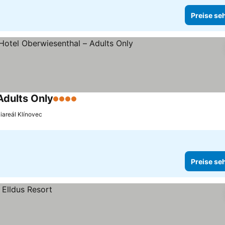
Preise se
Adults Only
4 Sterne
Preise sehen
iareál Klínovec
Preise se