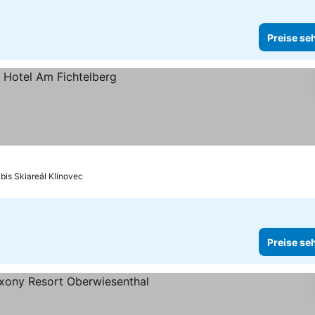
Preise se
 bis Skiareál Klínovec
Preise se