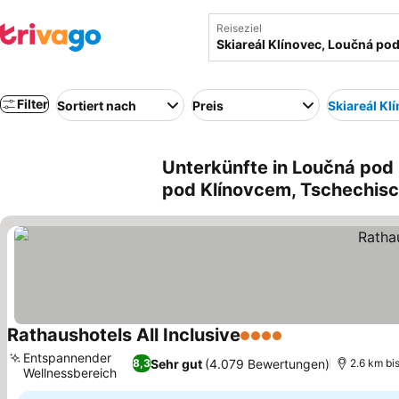
Reiseziel
Filter
Sortiert nach
Preis
Skiareál Kl
Unterkünfte in Loučná pod
pod Klínovcem, Tschechisc
Rathaushotels All Inclusive
4 Sterne
Preise sehen
Entspannender
Sehr gut
(4.079 Bewertungen)
8,3
2.6 km bi
Wellnessbereich
Preise sehen