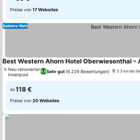
Preise von
17 Websites
Beliebte Wahl
Best Western Ahorn Hotel Oberwiesenthal – 
Neu renovierter
Sehr gut
(6.239 Bewertungen)
8,0
3.3 km bis Sk
Innenpool
Preise sehen
118 €
Ab
Preise von
20 Websites