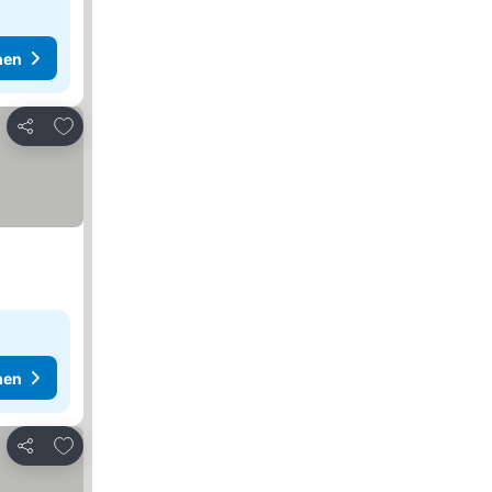
hen
Zu Favoriten hinzufügen
Teilen
hen
Zu Favoriten hinzufügen
Teilen