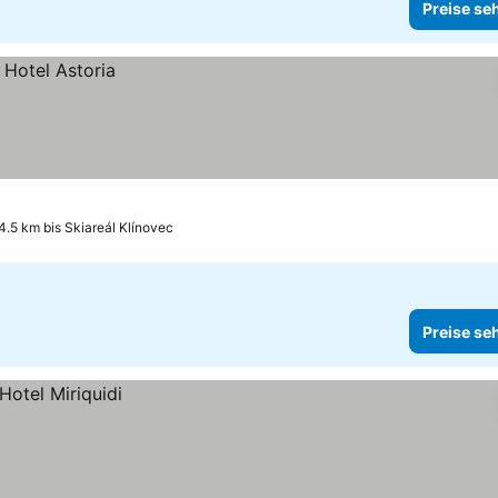
Preise se
4.5 km bis Skiareál Klínovec
Preise se