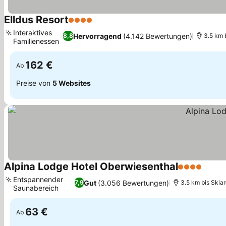
Elldus Resort
4 Sterne
Preise sehen
Interaktives
Hervorragend
(4.142 Bewertungen)
8,8
3.5 km 
Familienessen
Preise sehen
162 €
Ab
Preise von
5 Websites
Alpina Lodge Hotel Oberwiesenthal
4 Sterne
Preis
Entspannender
Gut
(3.056 Bewertungen)
7,9
3.5 km bis Skiar
Saunabereich
Preise sehen
63 €
Ab