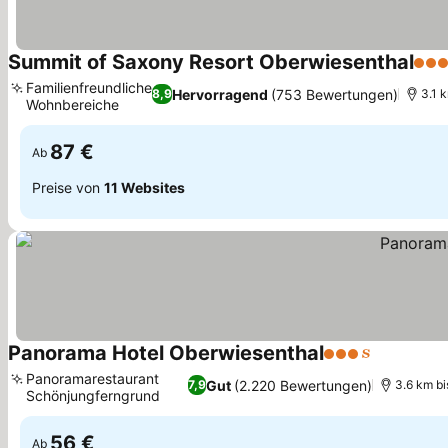
Summit of Saxony Resort Oberwiesenthal
4 St
Familienfreundliche
Hervorragend
(753 Bewertungen)
8,9
3.1 
Wohnbereiche
Preise sehen
87 €
Ab
Preise von
11 Websites
Panorama Hotel Oberwiesenthal
3 Sterne
Preise se
Panoramarestaurant
Gut
(2.220 Bewertungen)
7,9
3.6 km bi
Schönjungferngrund
Preise sehen
56 €
Ab