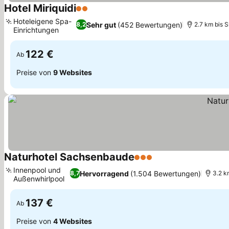
Hotel Miriquidi
2 Sterne
Preise sehen
Hoteleigene Spa-
Sehr gut
(452 Bewertungen)
8,2
2.7 km bis S
Einrichtungen
Preise sehen
122 €
Ab
Preise von
9 Websites
Naturhotel Sachsenbaude
3 Sterne
Preise sehen
Innenpool und
Hervorragend
(1.504 Bewertungen)
8,7
3.2 k
Außenwhirlpool
Preise sehen
137 €
Ab
Preise von
4 Websites