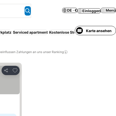
DE · €
Menü
Einloggen
Karte ansehen
rkplatz
Serviced apartment
Kostenlose Stornierung
eeinflussen Zahlungen an uns unser Ranking
Zu Favoriten hinzufügen
Teilen