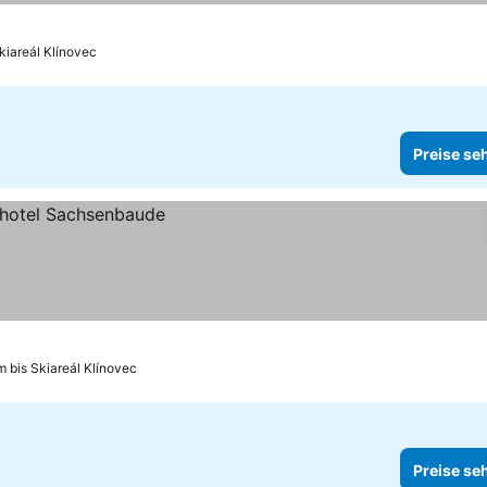
kiareál Klínovec
Preise se
m bis Skiareál Klínovec
Preise se