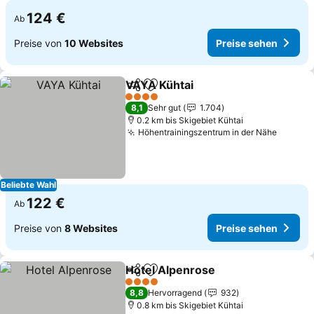
124 €
Ab
Preise von
10 Websites
Preise sehen
VAYA Kühtai
Teilen
Zu Favoriten hinzufügen
4 Sterne
8,1
Sehr gut
1.704
0.2 km bis Skigebiet Kühtai
Höhentrainingszentrum in der Nähe
Beliebte Wahl
122 €
Ab
Preise von
8 Websites
Preise sehen
Hotel Alpenrose
Teilen
Zu Favoriten hinzufügen
4 Sterne
8,8
Hervorragend
932
0.8 km bis Skigebiet Kühtai