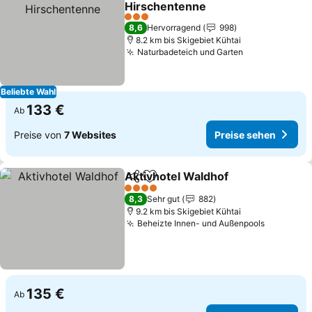
Hirschentenne
3 Sterne
8,6
Hervorragend
998
8.2 km bis Skigebiet Kühtai
Naturbadeteich und Garten
Beliebte Wahl
133 €
Ab
Preise von
7 Websites
Preise sehen
Aktivhotel Waldhof
Teilen
Zu Favoriten hinzufügen
4 Sterne
8,3
Sehr gut
882
9.2 km bis Skigebiet Kühtai
Beheizte Innen- und Außenpools
135 €
Ab