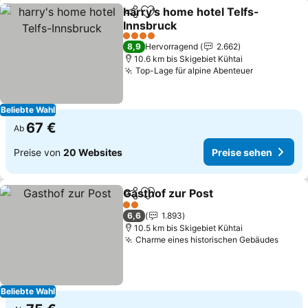
harry's home hotel Telfs-
Teilen
Zu Favoriten hinzufügen
Innsbruck
4 Sterne
8,9
Hervorragend
2.662
10.6 km bis Skigebiet Kühtai
Top-Lage für alpine Abenteuer
Beliebte Wahl
67 €
Ab
Preise von
20 Websites
Preise sehen
Gasthof zur Post
Teilen
Zu Favoriten hinzufügen
2 Sterne
6,6
1.893
10.5 km bis Skigebiet Kühtai
Charme eines historischen Gebäudes
Beliebte Wahl