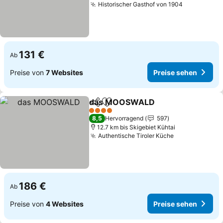
Historischer Gasthof von 1904
131 €
Ab
Preise von
7 Websites
Preise sehen
das MOOSWALD
Teilen
Zu Favoriten hinzufügen
4 Sterne
8,5
Hervorragend
597
12.7 km bis Skigebiet Kühtai
Authentische Tiroler Küche
186 €
Ab
Preise von
4 Websites
Preise sehen