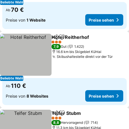
Beliebte Wahl
70 €
Ab
Preise von
1 Website
Preise sehen
Hotel Reitherhof
Teilen
Zu Favoriten hinzufügen
3 Sterne
7,9
Gut
1.422
16.6 km bis Skigebiet Kühtai
Skibushaltestelle direkt vor der Tür
Beliebte Wahl
110 €
Ab
Preise von
8 Websites
Preise sehen
Telfer Stubm
Teilen
Zu Favoriten hinzufügen
3 Sterne
8,8
Hervorragend
714
11.3 km bis Skigebiet Kühtai