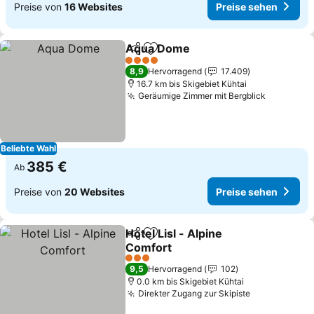
Preise von
16 Websites
Preise sehen
Aqua Dome
Teilen
Zu Favoriten hinzufügen
4 Sterne
8,9
Hervorragend
17.409
16.7 km bis Skigebiet Kühtai
Geräumige Zimmer mit Bergblick
Beliebte Wahl
385 €
Ab
Preise von
20 Websites
Preise sehen
Hotel Lisl - Alpine
Teilen
Zu Favoriten hinzufügen
Comfort
3 Sterne
9,5
Hervorragend
102
0.0 km bis Skigebiet Kühtai
Direkter Zugang zur Skipiste