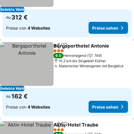
Beliebte Wahl
312 €
Ab
Preise von
4 Websites
Preise sehen
Bergsporthotel Antonie
Teilen
Zu Favoriten hinzufügen
3 Sterne
9,0
Hervorragend
749
10.2 km bis Skigebiet Kühtai
Malerischer Wintergarten mit Bergblick
Beliebte Wahl
162 €
Ab
Preise von
4 Websites
Preise sehen
Aktiv-Hotel Traube
Teilen
Zu Favoriten hinzufügen
3 Sterne