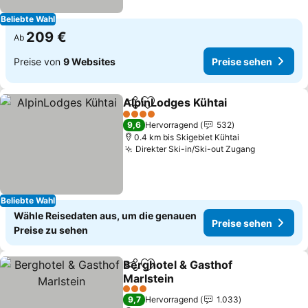
Beliebte Wahl
209 €
Ab
Preise von
9 Websites
Preise sehen
AlpinLodges Kühtai
Teilen
Zu Favoriten hinzufügen
4 Sterne
9,6
Hervorragend
532
0.4 km bis Skigebiet Kühtai
Direkter Ski-in/Ski-out Zugang
Beliebte Wahl
Wähle Reisedaten aus, um die genauen
Preise sehen
Preise zu sehen
Berghotel & Gasthof
Teilen
Zu Favoriten hinzufügen
Marlstein
3 Sterne
9,7
Hervorragend
1.033