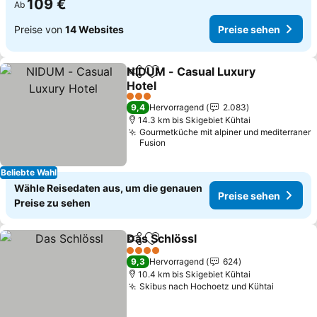
109 €
Ab
Preise von
14 Websites
Preise sehen
NIDUM - Casual Luxury
Teilen
Zu Favoriten hinzufügen
Hotel
3 Sterne
9,4
Hervorragend
2.083
14.3 km bis Skigebiet Kühtai
Gourmetküche mit alpiner und mediterraner
Fusion
Beliebte Wahl
Wähle Reisedaten aus, um die genauen
Preise sehen
Preise zu sehen
Das Schlössl
Teilen
Zu Favoriten hinzufügen
4 Sterne
9,3
Hervorragend
624
10.4 km bis Skigebiet Kühtai
Skibus nach Hochoetz und Kühtai