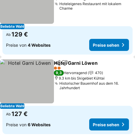
Hoteleigenes Restaurant mit lokalem
Charme
Beliebte Wahl
129 €
Ab
Preise von
4 Websites
Preise sehen
Hotel Garni Löwen
Teilen
Zu Favoriten hinzufügen
2 Sterne
9,3
Hervorragend
470
9.3 km bis Skigebiet Kühtai
Historischer Bauernhof aus dem 16.
Jahrhundert
Beliebte Wahl
127 €
Ab
Preise von
6 Websites
Preise sehen