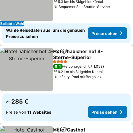
5.3 km bis Skigebiet Kühtai
Bequemer Ski-Shuttle-Service
Beliebte Wahl
Wähle Reisedaten aus, um die genauen
Preise sehen
Preise zu sehen
Hotel habicher hof 4-
Teilen
Zu Favoriten hinzufügen
Sterne-Superior
4 Sterne
9,4
Hervorragend
1.053
9.2 km bis Skigebiet Kühtai
Infinity-Pool mit Bergblick
285 €
Ab
Preise von
11 Websites
Preise sehen
Hotel Gasthof
Teilen
Zu Favoriten hinzufügen