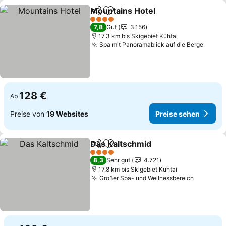
Mountains Hotel
Teilen
Zu Favoriten hinzufügen
4 Sterne
7,8
Gut
3.156
17.3 km bis Skigebiet Kühtai
Spa mit Panoramablick auf die Berge
128 €
Ab
Preise von
19 Websites
Preise sehen
Das Kaltschmid
Teilen
Zu Favoriten hinzufügen
4 Sterne
8,3
Sehr gut
4.721
17.8 km bis Skigebiet Kühtai
Großer Spa- und Wellnessbereich