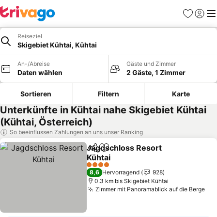
Favoriten
Einlog
Me
Reiseziel
Skigebiet Kühtai, Kühtai
An-/Abreise
Gäste und Zimmer
Daten wählen
2 Gäste, 1 Zimmer
Sortieren
Filtern
Karte
Unterkünfte in Kühtai nahe Skigebiet Kühtai
(Kühtai, Österreich)
So beeinflussen Zahlungen an uns unser Ranking
Jagdschloss Resort
Teilen
Zu Favoriten hinzufügen
Kühtai
4 Sterne
8,6
Hervorragend
928
0.3 km bis Skigebiet Kühtai
Zimmer mit Panoramablick auf die Berge