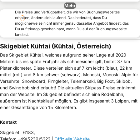
Mehr
Die Preise und Verfügbarkeit, die wir von Buchungswebsites
erhalten, ändern sich laufend. Das bedeutet, dass Du
möglicherweise nicht immer genau dasselbe Angebot findest, das
Du auf trivago gesehen hast, wenn Du auf der Buchungswebsite
landest.
Skigebiet Kühtai (Kühtai, Österreich)
Das Skigebiet Kühtai, welches aufgrund seiner Lage auf 2020
Metern bis ins späte Frühjahr als schneesicher gilt, bietet 37 km
Pistenkilometer. Diese verteilen sich auf 7 km leicht (blau), 22 km
mittel (rot ) und 8 km schwer (schwarz). Monoski, Monoski-Alpin für
Versehrte, Snowboard, Firngleiter, Telemarkski, Big Foot, Skibob,
und Swingbob sind erlaubt! Die aktuellen Skipass-Preise entnimmt
man der Website. Im Skigebiet befindet sich eine Rodelbahn,
außerdem ist Nachtskilauf möglich. Es gibt insgesamt 3 Loipen, mit
einer Gesamtlänge von 15 Kilometern.
Kontakt
Skigebiet
,
6183
,
Telefon
:
+49(5239)5222
|
Offizielle Website