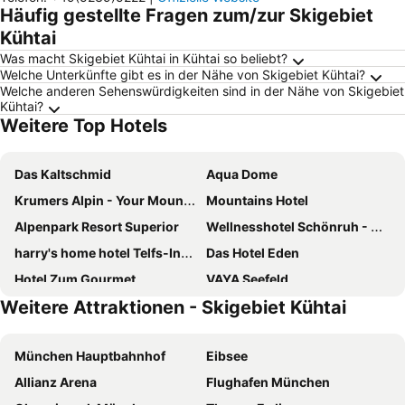
Häufig gestellte Fragen zum/zur Skigebiet
Kühtai
Was macht Skigebiet Kühtai in Kühtai so beliebt?
Welche Unterkünfte gibt es in der Nähe von Skigebiet Kühtai?
Welche anderen Sehenswürdigkeiten sind in der Nähe von Skigebiet
Kühtai?
Weitere Top Hotels
Das Kaltschmid
Aqua Dome
Krumers Alpin - Your Mountain Oasis
Mountains Hotel
Alpenpark Resort Superior
Wellnesshotel Schönruh - Adults only
harry's home hotel Telfs-Innsbruck
Das Hotel Eden
Hotel Zum Gourmet
VAYA Seefeld
Weitere Attraktionen - Skigebiet Kühtai
Bergresort Seefeld
Alpenlove - Adult SPA Hotel
Gasthof zur Post
Alpin Resort Sacher
München Hauptbahnhof
Eibsee
Explorer Hotel Otztal
VAYA Kühtai
Allianz Arena
Flughafen München
Jagdschloss Resort Kühtai
Batzenhäusl