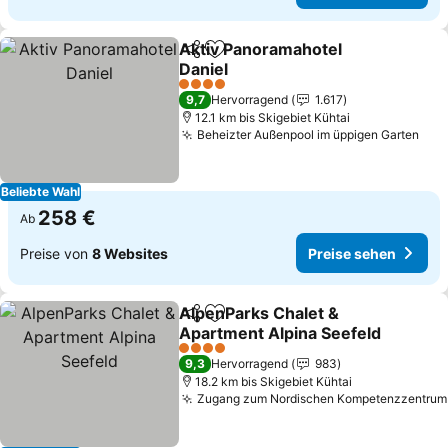
Aktiv Panoramahotel
Teilen
Zu Favoriten hinzufügen
Daniel
4 Sterne
9,7
Hervorragend
1.617
12.1 km bis Skigebiet Kühtai
Beheizter Außenpool im üppigen Garten
Beliebte Wahl
258 €
Ab
Preise von
8 Websites
Preise sehen
AlpenParks Chalet &
Teilen
Zu Favoriten hinzufügen
Apartment Alpina Seefeld
4 Sterne
9,3
Hervorragend
983
18.2 km bis Skigebiet Kühtai
Zugang zum Nordischen Kompetenzzentrum