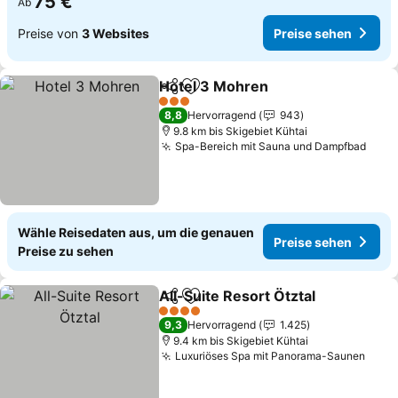
75 €
Ab
Preise von
3 Websites
Preise sehen
Hotel 3 Mohren
Teilen
Zu Favoriten hinzufügen
3 Sterne
8,8
Hervorragend
943
9.8 km bis Skigebiet Kühtai
Spa-Bereich mit Sauna und Dampfbad
Wähle Reisedaten aus, um die genauen
Preise sehen
Preise zu sehen
All-Suite Resort Ötztal
Teilen
Zu Favoriten hinzufügen
4 Sterne
9,3
Hervorragend
1.425
9.4 km bis Skigebiet Kühtai
Luxuriöses Spa mit Panorama-Saunen