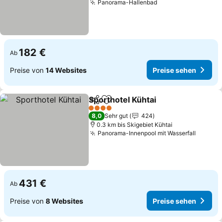
Panorama-Hallenbad
182 €
Ab
Preise von
14 Websites
Preise sehen
Sporthotel Kühtai
Teilen
Zu Favoriten hinzufügen
4 Sterne
8,0
Sehr gut
424
0.3 km bis Skigebiet Kühtai
Panorama-Innenpool mit Wasserfall
431 €
Ab
Preise von
8 Websites
Preise sehen