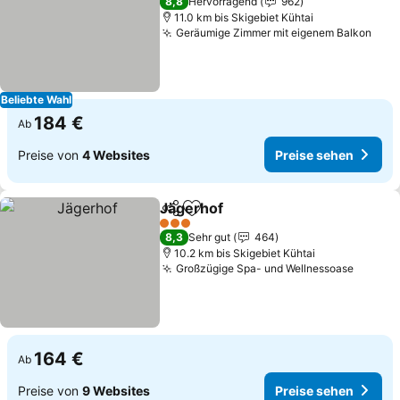
8,8
Hervorragend
962
11.0 km bis Skigebiet Kühtai
Geräumige Zimmer mit eigenem Balkon
Beliebte Wahl
184 €
Ab
Preise von
4 Websites
Preise sehen
Jägerhof
Teilen
Zu Favoriten hinzufügen
3 Sterne
8,3
Sehr gut
464
10.2 km bis Skigebiet Kühtai
Großzügige Spa- und Wellnessoase
164 €
Ab
Preise von
9 Websites
Preise sehen