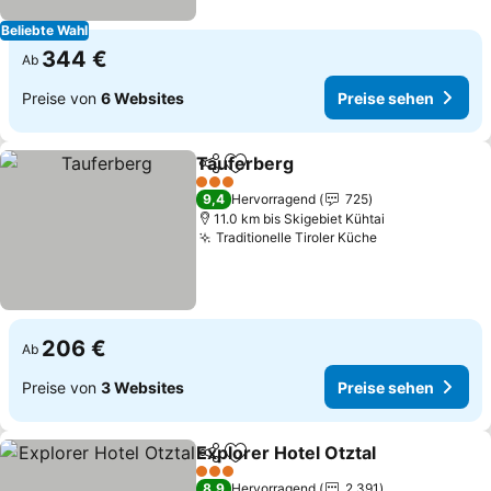
Beliebte Wahl
344 €
Ab
Preise von
6 Websites
Preise sehen
Tauferberg
Teilen
Zu Favoriten hinzufügen
3 Sterne
9,4
Hervorragend
725
11.0 km bis Skigebiet Kühtai
Traditionelle Tiroler Küche
206 €
Ab
Preise von
3 Websites
Preise sehen
Explorer Hotel Otztal
Teilen
Zu Favoriten hinzufügen
3 Sterne
8,9
Hervorragend
2.391