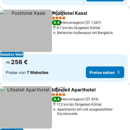
Posthotel Kassl
Teilen
Zu Favoriten hinzufügen
4 Sterne
9,4
Hervorragend
1.267
9.7 km bis Skigebiet Kühtai
Beheizter Außenpool mit Bergblick
Beliebte Wahl
256 €
Ab
Preise von
7 Websites
Preise sehen
Lifesteil Aparthotel
Teilen
Zu Favoriten hinzufügen
4 Sterne
9,4
Hervorragend
874
11.2 km bis Skigebiet Kühtai
Apartments mit voll ausgestatteter
Küchenzeile