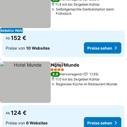
11.4 km bis Skigebiet Kühtai
Selbstgemachte Eierbratstation beim
Frühstück
Beliebte Wahl
152 €
Ab
Preise von
10 Websites
Preise sehen
Hotel Munde
Teilen
Zu Favoriten hinzufügen
4 Sterne
8,6
Hervorragend
1.135
11.0 km bis Skigebiet Kühtai
Regionale Küche im Restaurant Munde
124 €
Ab
Preise von
6 Websites
Preise sehen