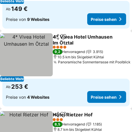
Beliebte Wahl
149 €
Ab
Preise von
9 Websites
Preise sehen
4* Vivea Hotel Umhausen
Teilen
Zu Favoriten hinzufügen
Im Ötztal
4 Sterne
9,2
Hervorragend
3.915
10.5 km bis Skigebiet Kühtai
Panoramische Sonnenterrasse mit Poolblick
Beliebte Wahl
253 €
Ab
Preise von
4 Websites
Preise sehen
Hotel Rietzer Hof
Teilen
Zu Favoriten hinzufügen
3 Sterne
8,5
Hervorragend
1.185
8.7 km bis Skigebiet Kühtai