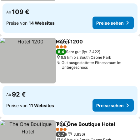
109 €
Ab
Preise von
14 Websites
Preise sehen
Hotel 1200
Teilen
Zu Favoriten hinzufügen
Preise sehen
3 Sterne
8,4
Sehr gut
2.422
9.8 km bis South Ozone Park
Gut ausgestatteter Fitnessraum im
Untergeschoss
92 €
Ab
Preise von
11 Websites
Preise sehen
The One Boutique Hotel
Teilen
Zu Favoriten hinzufügen
Pr
3 Sterne
6,7
3.836
9.8 km bis South Ozone Park