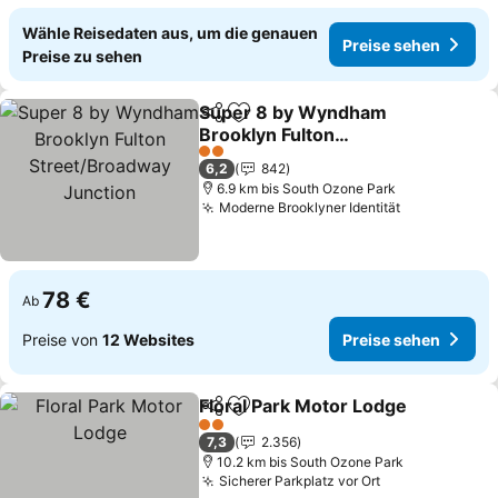
Wähle Reisedaten aus, um die genauen
Preise sehen
Preise zu sehen
Super 8 by Wyndham
Teilen
Zu Favoriten hinzufügen
Brooklyn Fulton
Street/Broadway
Preise sehen
2 Sterne
6,2
842
Junction
6.9 km bis South Ozone Park
Moderne Brooklyner Identität
Preise sehe
78 €
Ab
Preise von
12 Websites
Preise sehen
Floral Park Motor Lodge
Teilen
Zu Favoriten hinzufügen
Pr
2 Sterne
7,3
2.356
10.2 km bis South Ozone Park
Sicherer Parkplatz vor Ort
Preise sehen