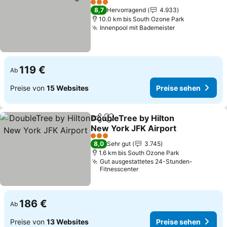
Preise sehen
3 Sterne
8,7
Hervorragend
4.933
10.0 km bis South Ozone Park
Innenpool mit Bademeister
Preise sehen
119 €
Ab
Preise von
15 Websites
Preise sehen
DoubleTree by Hilton
Teilen
Zu Favoriten hinzufügen
New York JFK Airport
Preise sehen
3 Sterne
8,0
Sehr gut
3.745
1.6 km bis South Ozone Park
Gut ausgestattetes 24-Stunden-
Fitnesscenter
186 €
Ab
Preise von
13 Websites
Preise sehen