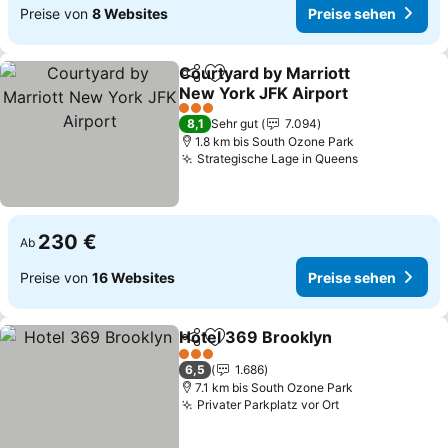
Preise von
8 Websites
Preise sehen
Courtyard by Marriott
Teilen
Zu Favoriten hinzufügen
New York JFK Airport
Preise sehen
3 Sterne
8,1
Sehr gut
7.094
1.8 km bis South Ozone Park
Strategische Lage in Queens
Preise sehe
230 €
Ab
Preise von
16 Websites
Preise sehen
Hotel 369 Brooklyn
Teilen
Zu Favoriten hinzufügen
Preise
3 Sterne
6,5
1.686
7.1 km bis South Ozone Park
Privater Parkplatz vor Ort
Preise sehen