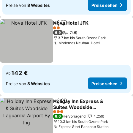
Preise von
8 Websites
Preise sehen
Nova Hotel JFK
Teilen
Zu Favoriten hinzufügen
Preise seh
2 Sterne
6,9
746
3.7 km bis South Ozone Park
Modernes Neubau-Hotel
Preise sehen
142 €
Ab
Preise von
8 Websites
Preise sehen
Holiday Inn Express &
Teilen
Zu Favoriten hinzufügen
Suites Woodside
Laguardia Airport By Ihg
Preise sehen
3 Sterne
8,6
Hervorragend
4.259
10.3 km bis South Ozone Park
Express Start Pancake Station
Preise seh