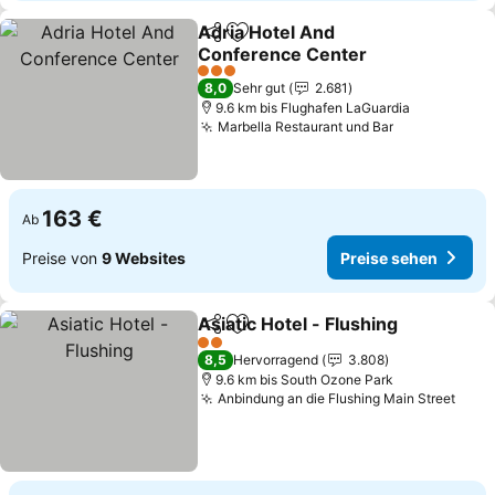
Adria Hotel And
Teilen
Zu Favoriten hinzufügen
Conference Center
Preise sehen
3 Sterne
8,0
Sehr gut
2.681
9.6 km bis Flughafen LaGuardia
Marbella Restaurant und Bar
Preise sehe
163 €
Ab
Preise von
9 Websites
Preise sehen
Asiatic Hotel - Flushing
Teilen
Zu Favoriten hinzufügen
Pre
2 Sterne
8,5
Hervorragend
3.808
9.6 km bis South Ozone Park
Anbindung an die Flushing Main Street
Prei