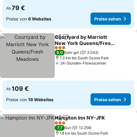
79 €
Ab
Preise von
6 Websites
Preise sehen
Courtyard by Marriott
Teilen
Zu Favoriten hinzufügen
New York Queens/Fresh
Meadows
Preise sehen
3 Sterne
8,0
Sehr gut
2.042
7.3 km bis South Ozone Park
24-Stunden-Fitnesscenter
Preise sehen
109 €
Ab
Preise von
16 Websites
Preise sehen
Hampton Inn NY-JFK
Teilen
Zu Favoriten hinzufügen
Preis
3 Sterne
7,7
Gut
12.258
1.8 km bis South Ozone Park