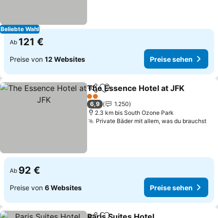
Beliebte Wahl
121 €
Ab
Preise von
12 Websites
Preise sehen
The Essence Hotel at JFK
Teilen
Zu Favoriten hinzufügen
2 Sterne
6,9
1.250
2.3 km bis South Ozone Park
Private Bäder mit allem, was du brauchst
Pre
92 €
Ab
Preise von
6 Websites
Preise sehen
Paris Suites Hotel