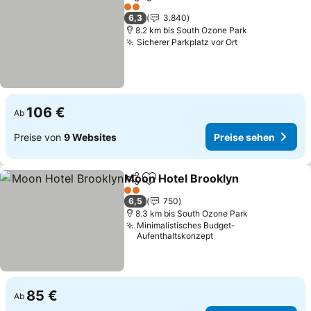
Teilen
Zu Favoriten hinzufügen
Preise seh
2 Sterne
6,3
3.840
8.2 km bis South Ozone Park
Sicherer Parkplatz vor Ort
Preise sehen
106 €
Ab
Preise von
9 Websites
Preise sehen
Moon Hotel Brooklyn
Teilen
Zu Favoriten hinzufügen
Preis
2 Sterne
6,5
750
8.3 km bis South Ozone Park
Minimalistisches Budget-
Aufenthaltskonzept
85 €
Ab