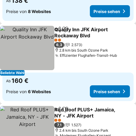
138 €
Ab
Preise von
8 Websites
Preise sehen
Quality Inn JFK Airport
Teilen
Zu Favoriten hinzufügen
Rockaway Blvd
Preise sehen
2 Sterne
6,3
2.573
2.8 km bis South Ozone Park
Effizienter Flughafen-Transit-Hub
Preise 
Beliebte Wahl
160 €
Ab
Preise von
6 Websites
Preise sehen
Red Roof PLUS+ Jamaica,
Teilen
Zu Favoriten hinzufügen
NY - JFK Airport
Preise sehen
2 Sterne
7,1
1.527
2.4 km bis South Ozone Park
Modernes Flughafen-Konzept