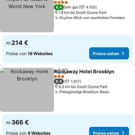
New York
Preise sehen
4 Sterne
8,4
Sehr gut
4.100
1.8 km bis South Ozone Park
Skyline-Blick von raumhohen Fenstern
Prei
214 €
Ab
Preise von
18 Websites
Preise sehen
Rockaway Hotel Brooklyn
Teilen
Zu Favoriten hinzufügen
3 Sterne
6,4
1.207
8.3 km bis South Ozone Park
Preisgünstige Brooklyn-Basis
Preise seh
366 €
Ab
Preise von
9 Websites
Preise sehen