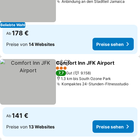
Anbindung an den Stadtteil Jamaica
Preise
Beliebte Wahl
178 €
Ab
Preise von
14 Websites
Preise sehen
Comfort Inn JFK Airport
Teilen
Zu Favoriten hinzufügen
Pr
3 Sterne
7,7
Gut
9.158
1.3 km bis South Ozone Park
Kompaktes 24-Stunden-Fitnessstudio
Prei
141 €
Ab
Preise von
13 Websites
Preise sehen