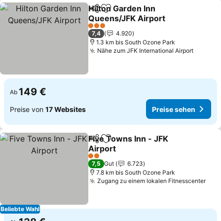
Hilton Garden Inn
Teilen
Zu Favoriten hinzufügen
Queens/JFK Airport
Preise sehen
3 Sterne
7,4
4.920
1.3 km bis South Ozone Park
Nähe zum JFK International Airport
Preise 
149 €
Ab
Preise von
17 Websites
Preise sehen
Five Towns Inn - JFK
Teilen
Zu Favoriten hinzufügen
Airport
Preise sehen
2 Sterne
7,5
Gut
6.723
7.8 km bis South Ozone Park
Zugang zu einem lokalen Fitnesscenter
Prei
Beliebte Wahl