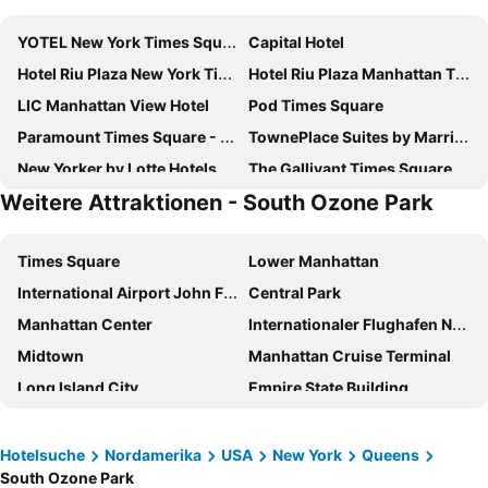
YOTEL New York Times Square
Capital Hotel
Hotel Riu Plaza New York Times Square
Hotel Riu Plaza Manhattan Times Square
LIC Manhattan View Hotel
Pod Times Square
Paramount Times Square - A Generator Hotel
TownePlace Suites by Marriott New York Long Island City/Manhattan View
New Yorker by Lotte Hotels
The Gallivant Times Square
Weitere Attraktionen - South Ozone Park
Holiday Inn New York City - Times Square By Ihg
Residence Inn by Marriott New York JFK Airport
Wingate by Wyndham Long Island City
Sheraton New York Times Square Hotel
Times Square
Lower Manhattan
The Leo House
The Manhattan at Times Square Hotel
International Airport John F. Kennedy
Central Park
New York Marriott Marquis
Moxy NYC Times Square
Manhattan Center
Internationaler Flughafen Newark Liberty
Hampton Inn Manhattan-Chelsea
ROW NYC
Midtown
Manhattan Cruise Terminal
Tempo by Hilton New York Times Square
The Plaza
Long Island City
Empire State Building
AMTD Idea Tribeca Hotel
Wyndham Garden Chinatown
Financial District
New York City Marathon
The Westin New York at Times Square
Sheraton Lincoln Harbor Hotel
SoHo
Williamsburg
Courtyard by Marriott New York Manhattan/Times Square
Pod 51
Hotelsuche
Nordamerika
USA
New York
Queens
South Ozone Park
Chelsea
9/11 Memorial
The Washington by LuxUrban
Hyatt Regency Jersey City on the Hudson