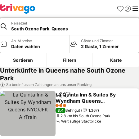
Favoriten
Einlog
Me
Reiseziel
South Ozone Park, Queens
An-/Abreise
Gäste und Zimmer
Daten wählen
2 Gäste, 1 Zimmer
Sortieren
Filtern
Karte
Unterkünfte in Queens nahe South Ozone
Park
So beeinflussen Zahlungen an uns unser Ranking
La Quinta Inn & Suites By
Teilen
Zu Favoriten hinzufügen
Wyndham Queens
NYC/JFK AirTrain
Preise sehen
3 Sterne
8,4
Sehr gut
1.367
2.8 km bis South Ozone Park
Weitläufige Stadtblicke
Preise sehen