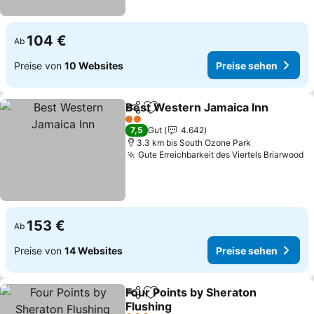
104 €
Ab
Preise von
10 Websites
Preise sehen
Best Western Jamaica Inn
Teilen
Zu Favoriten hinzufügen
2 Sterne
7,5
Gut
4.642
3.3 km bis South Ozone Park
Gute Erreichbarkeit des Viertels Briarwood
P
153 €
Ab
Preise von
14 Websites
Preise sehen
Four Points by Sheraton
Teilen
Zu Favoriten hinzufügen
Flushing