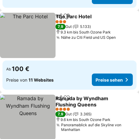
The Parc Hotel
Teilen
Zu Favoriten hinzufügen
Preise sehe
3 Sterne
7,9
Gut
5.133
9.3 km bis South Ozone Park
Nähe zu Citi Field und US Open
Preise se
100 €
Ab
Preise von
11 Websites
Preise sehen
Ramada by Wyndham
Teilen
Zu Favoriten hinzufügen
Flushing Queens
Preise sehen
4 Sterne
7,9
Gut
3.365
9.6 km bis South Ozone Park
Panoramablick auf die Skyline von
Manhattan