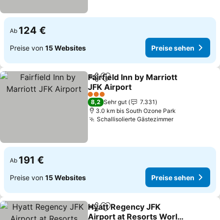
124 €
Ab
Preise von
15 Websites
Preise sehen
Fairfield Inn by Marriott
Teilen
Zu Favoriten hinzufügen
JFK Airport
Preise sehen
3 Sterne
8,2
Sehr gut
7.331
3.0 km bis South Ozone Park
Schallisolierte Gästezimmer
Preise sehen
191 €
Ab
Preise von
15 Websites
Preise sehen
Hyatt Regency JFK
Teilen
Zu Favoriten hinzufügen
Airport at Resorts World