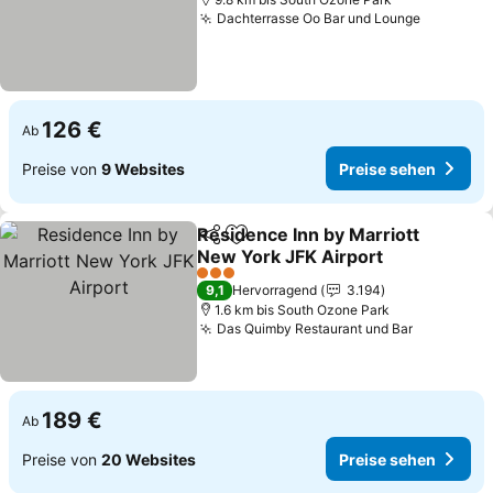
Dachterrasse Oo Bar und Lounge
Preise s
126 €
Ab
Preise von
9 Websites
Preise sehen
Residence Inn by Marriott
Teilen
Zu Favoriten hinzufügen
New York JFK Airport
Preise sehen
3 Sterne
9,1
Hervorragend
3.194
1.6 km bis South Ozone Park
Das Quimby Restaurant und Bar
Preise se
189 €
Ab
Preise von
20 Websites
Preise sehen