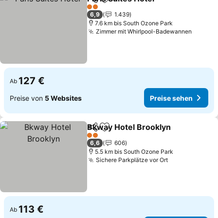
Teilen
Zu Favoriten hinzufügen
Preise s
2 Sterne
6,9
1.439
7.6 km bis South Ozone Park
Zimmer mit Whirlpool-Badewannen
Preise
127 €
Ab
Preise von
5 Websites
Preise sehen
Bkway Hotel Brooklyn
Teilen
Zu Favoriten hinzufügen
Prei
2 Sterne
6,6
606
5.5 km bis South Ozone Park
Sichere Parkplätze vor Ort
Preise sehen
113 €
Ab