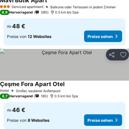
Mavi Butik Apart
Serviced apartment
Balkone oder Terrassen in jedem Zimmer
3 Sterne
8,9
Hervorragend
380
0.5 km bis Spa
48 €
Ab
Preise von
12 Websites
Preise sehen
Teilen
Zu
Çeşme Fora Apart Otel
Hotel
Großer, sauberer Außenpool
8,7
Hervorragend
180
0.5 km bis Spa
46 €
Ab
Preise von
8 Websites
Preise sehen