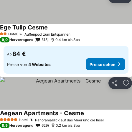
Teilen
Zu
Ege Tulip Cesme
Hotel
Außenpool zum Entspannen
2 Sterne
9,0
Hervorragend
518
0.4 km bis Spa
84 €
Ab
Preise von
4 Websites
Preise sehen
Teilen
Zu
Aegean Apartments - Cesme
Hotel
Panoramablick auf das Meer und die Insel
5 Sterne
8,9
Hervorragend
629
0.2 km bis Spa