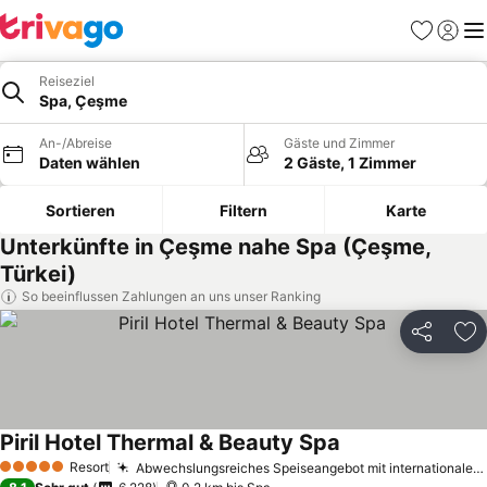
Favoriten
Einlog
Me
Reiseziel
Spa, Çeşme
An-/Abreise
Gäste und Zimmer
Daten wählen
2 Gäste, 1 Zimmer
Sortieren
Filtern
Karte
Unterkünfte in Çeşme nahe Spa (Çeşme,
Türkei)
So beeinflussen Zahlungen an uns unser Ranking
Teilen
Zu
Piril Hotel Thermal & Beauty Spa
Resort
Abwechslungsreiches Speiseangebot mit internationaler Küche
5 Sterne