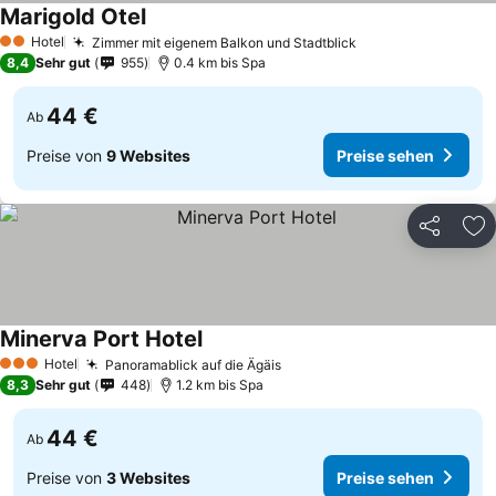
Marigold Otel
Hotel
Zimmer mit eigenem Balkon und Stadtblick
2 Sterne
8,4
Sehr gut
955
0.4 km bis Spa
44 €
Ab
Preise von
9 Websites
Preise sehen
Teilen
Zu
Minerva Port Hotel
Hotel
Panoramablick auf die Ägäis
3 Sterne
8,3
Sehr gut
448
1.2 km bis Spa
44 €
Ab
Preise von
3 Websites
Preise sehen