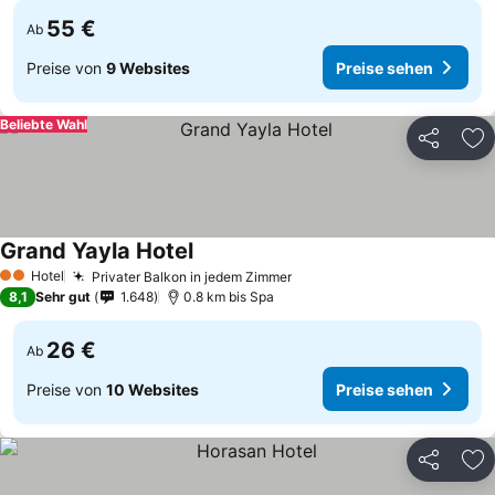
55 €
Ab
Preise von
9 Websites
Preise sehen
Beliebte Wahl
Teilen
Zu
Grand Yayla Hotel
Hotel
Privater Balkon in jedem Zimmer
2 Sterne
8,1
Sehr gut
1.648
0.8 km bis Spa
26 €
Ab
Preise von
10 Websites
Preise sehen
Teilen
Zu