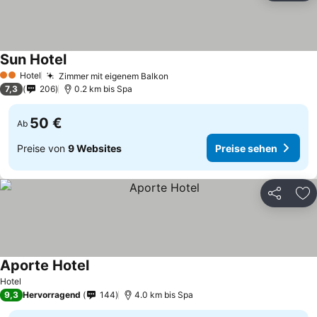
Sun Hotel
Hotel
Zimmer mit eigenem Balkon
2 Sterne
7,3
206
0.2 km bis Spa
50 €
Ab
Preise von
9 Websites
Preise sehen
Teilen
Zu
Aporte Hotel
Hotel
9,3
Hervorragend
144
4.0 km bis Spa