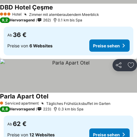
DBD Hotel Çeşme
Hotel
Zimmer mit atemberaubendem Meerblick
3 Sterne
9,2
Hervorragend
262
0.1 km bis Spa
36 €
Ab
Preise von
6 Websites
Preise sehen
Teilen
Zu
Parla Apart Otel
Serviced apartment
Tägliches Frühstücksbuffet im Garten
1 Sterne
8,8
Hervorragend
223
0.3 km bis Spa
62 €
Ab
Preise von
12 Websites
Preise sehen