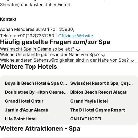
Sheraton) und kosten daher Eintritt.
Kontakt
Adnan Menderes Bulvari 70
,
35930
,
Telefon
:
+90(232)7231250
|
Offizielle Website
Häufig gestellte Fragen zum/zur Spa
Was macht Spa in Çeşme so beliebt?
Welche Unterkünfte gibt es in der Nähe von Spa?
Welche anderen Sehenswürdigkeiten sind in der Nähe von Spa?
Weitere Top Hotels
Boyalik Beach Hotel & Spa Cesme
Swissôtel Resort & Spa, Çeşme
Doubletree By Hilton Cesme Alacati
Biblos Beach Resort Alaçatı
Grand Hotel Ontur
Grand Yayla Hotel
Jardin d'Azur Alaçatı
The D Hotel Çeşme Resort
Life Point Hotel
ON'LIVE HOTEL
Weitere Attraktionen - Spa
Seya Beach Hotel Alacati
Babaylon Hotel
Ramada By Wyndham Cesme
Cumbalıca Garden Hotel