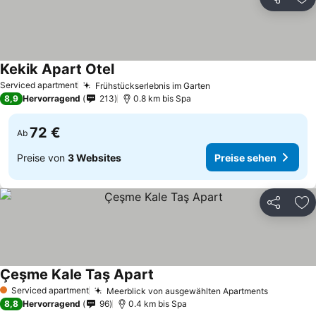
Teilen
Zu
Kekik Apart Otel
Serviced apartment
Frühstückserlebnis im Garten
8,9
Hervorragend
213
0.8 km bis Spa
72 €
Ab
Preise von
3 Websites
Preise sehen
Teilen
Zu
Çeşme Kale Taş Apart
Serviced apartment
Meerblick von ausgewählten Apartments
1 Sterne
8,8
Hervorragend
96
0.4 km bis Spa