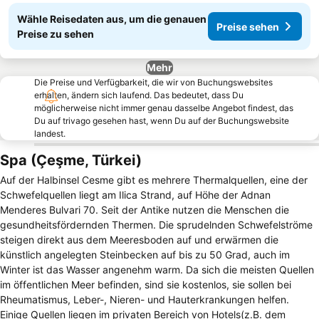
Wähle Reisedaten aus, um die genauen
Preise sehen
Preise zu sehen
Mehr
Die Preise und Verfügbarkeit, die wir von Buchungswebsites
erhalten, ändern sich laufend. Das bedeutet, dass Du
möglicherweise nicht immer genau dasselbe Angebot findest, das
Du auf trivago gesehen hast, wenn Du auf der Buchungswebsite
landest.
Spa (Çeşme, Türkei)
Auf der Halbinsel Cesme gibt es mehrere Thermalquellen, eine der
Schwefelquellen liegt am Ilica Strand, auf Höhe der Adnan
Menderes Bulvari 70. Seit der Antike nutzen die Menschen die
gesundheitsfördernden Thermen. Die sprudelnden Schwefelströme
steigen direkt aus dem Meeresboden auf und erwärmen die
künstlich angelegten Steinbecken auf bis zu 50 Grad, auch im
Winter ist das Wasser angenehm warm. Da sich die meisten Quellen
im öffentlichen Meer befinden, sind sie kostenlos, sie sollen bei
Rheumatismus, Leber-, Nieren- und Hauterkrankungen helfen.
Einige Quellen liegen im privaten Bereich von Hotels(z.B. dem