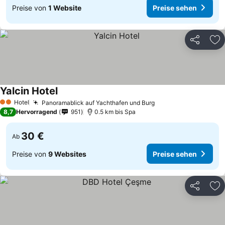
Preise von
1 Website
Preise sehen
Teilen
Zu
Yalcin Hotel
Hotel
Panoramablick auf Yachthafen und Burg
2 Sterne
8,7
Hervorragend
951
0.5 km bis Spa
30 €
Ab
Preise von
9 Websites
Preise sehen
Teilen
Zu