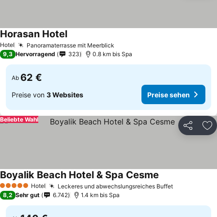
Horasan Hotel
Hotel
Panoramaterrasse mit Meerblick
9,3
Hervorragend
323
0.8 km bis Spa
62 €
Ab
Preise von
3 Websites
Preise sehen
Beliebte Wahl
Teilen
Zu
Boyalik Beach Hotel & Spa Cesme
Hotel
Leckeres und abwechslungsreiches Buffet
5 Sterne
8,2
Sehr gut
6.742
1.4 km bis Spa