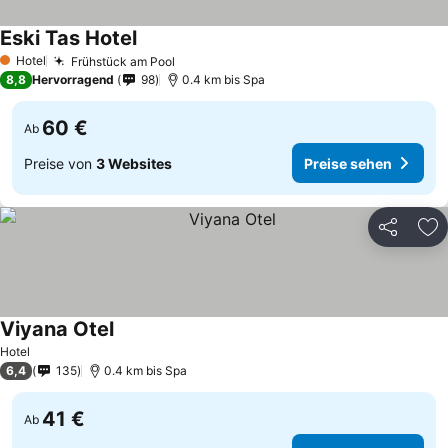
Eski Tas Hotel
Hotel
Frühstück am Pool
1 Sterne
8,8
Hervorragend
98
0.4 km bis Spa
60 €
Ab
Preise von
3 Websites
Preise sehen
Teilen
Zu
Viyana Otel
Hotel
6,4
135
0.4 km bis Spa
41 €
Ab