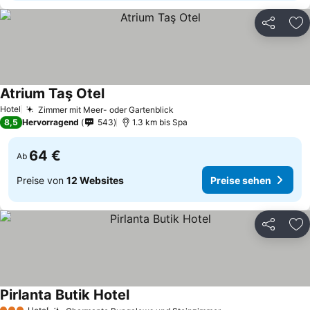
Teilen
Zu
Atrium Taş Otel
Hotel
Zimmer mit Meer- oder Gartenblick
8,5
Hervorragend
543
1.3 km bis Spa
64 €
Ab
Preise von
12 Websites
Preise sehen
Teilen
Zu
Pirlanta Butik Hotel