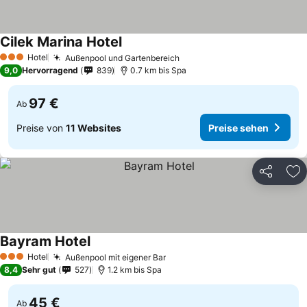
Cilek Marina Hotel
Hotel
Außenpool und Gartenbereich
3 Sterne
9,0
Hervorragend
839
0.7 km bis Spa
97 €
Ab
Preise von
11 Websites
Preise sehen
Teilen
Zu
Bayram Hotel
Hotel
Außenpool mit eigener Bar
3 Sterne
8,4
Sehr gut
527
1.2 km bis Spa
45 €
Ab