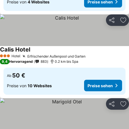
Preise von
4 Websites
Preise sehen
Teilen
Zu
Calis Hotel
Hotel
Erfrischender Außenpool und Garten
3 Sterne
9,4
Hervorragend
883
0.2 km bis Spa
50 €
Ab
Preise von
10 Websites
Preise sehen
Teilen
Zu