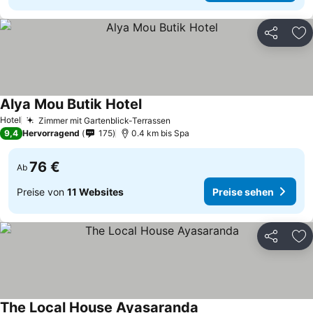
Teilen
Zu
Alya Mou Butik Hotel
Hotel
Zimmer mit Gartenblick-Terrassen
9,4
Hervorragend
175
0.4 km bis Spa
76 €
Ab
Preise von
11 Websites
Preise sehen
Teilen
Zu
The Local House Ayasaranda