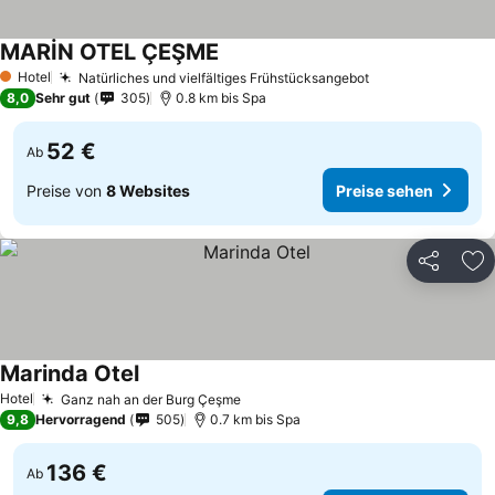
MARİN OTEL ÇEŞME
Hotel
Natürliches und vielfältiges Frühstücksangebot
1 Sterne
8,0
Sehr gut
305
0.8 km bis Spa
52 €
Ab
Preise von
8 Websites
Preise sehen
Teilen
Zu
Marinda Otel
Hotel
Ganz nah an der Burg Çeşme
9,8
Hervorragend
505
0.7 km bis Spa
136 €
Ab