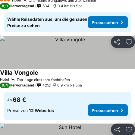
Hotel
Charmante Bungalows und Steinzimmer
3 Sterne
8,9
Hervorragend
634
0.4 km bis Spa
Wähle Reisedaten aus, um die genauen
Preise sehen
Preise zu sehen
Teilen
Zu
Villa Vongole
Hotel
Top-Lage direkt am Yachthafen
9,4
Hervorragend
425
0.9 km bis Spa
68 €
Ab
Preise von
12 Websites
Preise sehen
Teilen
Zu