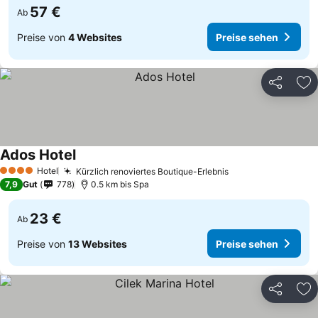
57 €
Ab
Preise von
4 Websites
Preise sehen
Teilen
Zu
Ados Hotel
Hotel
Kürzlich renoviertes Boutique-Erlebnis
4 Sterne
7,9
Gut
778
0.5 km bis Spa
23 €
Ab
Preise von
13 Websites
Preise sehen
Teilen
Zu