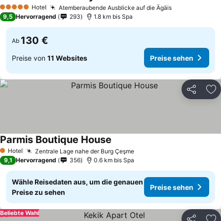
Hotel
Atemberaubende Ausblicke auf die Ägäis
5 Sterne
9,5
Hervorragend
293
1.8 km bis Spa
130 €
Ab
Preise von
11 Websites
Preise sehen
Teilen
Zu
Parmis Boutique House
Hotel
Zentrale Lage nahe der Burg Çeşme
1 Sterne
9,1
Hervorragend
356
0.6 km bis Spa
Wähle Reisedaten aus, um die genauen
Preise sehen
Preise zu sehen
Beliebte Wahl