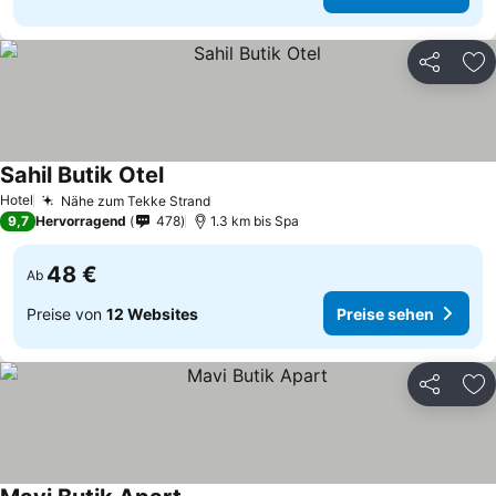
Teilen
Zu
Sahil Butik Otel
Hotel
Nähe zum Tekke Strand
9,7
Hervorragend
478
1.3 km bis Spa
48 €
Ab
Preise von
12 Websites
Preise sehen
Teilen
Zu