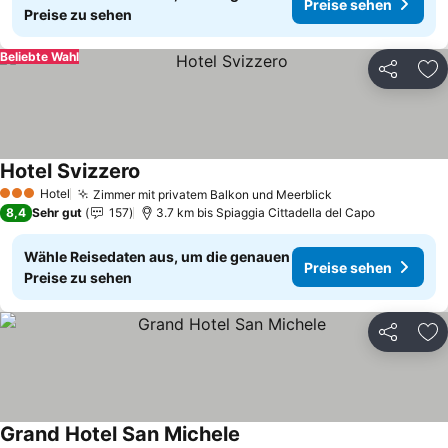
Preise sehen
Preise zu sehen
Beliebte Wahl
Teilen
Zu
Hotel Svizzero
Preise sehen
Hotel
Zimmer mit privatem Balkon und Meerblick
Preise sehen
3 Sterne
8,4
Sehr gut
157
3.7 km bis Spiaggia Cittadella del Capo
Wähle Reisedaten aus, um die genauen
Preise sehen
Preise zu sehen
Teilen
Zu
Grand Hotel San Michele
Preise sehen