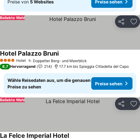
Preise von
5 Websites
Preise sehen
Beliebte Wahl
Teilen
Zu
Hotel Palazzo Bruni
Preise sehen
Hotel
Doppelter Berg- und Meerblick
Preise sehen
4 Sterne
8,7
Hervorragend
214
17.7 km bis Spiaggia Cittadella del Capo
Wähle Reisedaten aus, um die genauen
Preise sehen
Preise zu sehen
Beliebte Wahl
Teilen
Zu
La Felce Imperial Hotel
Preise sehen