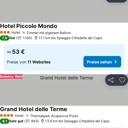
Hotel Piccolo Mondo
Preise sehen
Hotel
Zimmer mit eigenem Balkon
Preise sehen
3 Sterne
7,9
Gut
1.160
11.7 km bis Spiaggia Cittadella del Capo
53 €
Ab
Preise von
11 Websites
Preise sehen
Beliebte Wahl
Teilen
Zu
Grand Hotel delle Terme
Preise sehen
Hotel
Thermalpark Acquaviva Pools
Preise sehen
4 Sterne
8,1
Sehr gut
845
13.6 km bis Spiaggia Cittadella del Capo