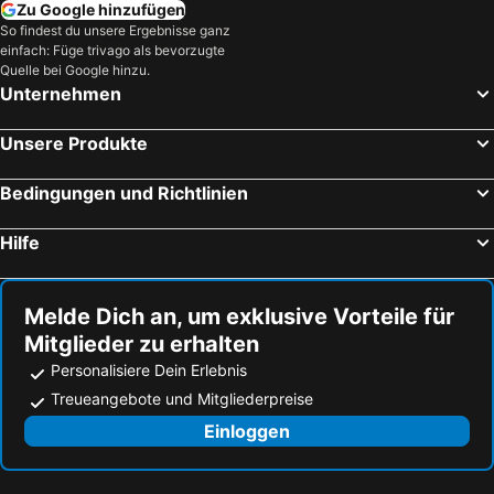
Zu Google hinzufügen
Diamante Strandhotels
Cariati Strandhotels
So findest du unsere Ergebnisse ganz
FRUIT VILLAGE DIAMANTE Dominicus
Nettuno Palace
einfach: Füge trivago als bevorzugte
San Giovanni a Piro Strandhotels
Falerna Strandhotels
Azienda Agrituristica Le Terre Di San Leonardo
Bellavista
Quelle bei Google hinzu.
Unternehmen
Pisciotta Strandhotels
Cirella Strandhotels
Parco Degli Aranci
Bouganville Palace
Rende Strandhotels
Belvedere Marittimo Strandhotels
Hotel Villa Cerelis
Hotel Delle Stelle Beach Resort
Unsere Produkte
Maierato Strandhotels
Drapia Strandhotels
Sol Palace
Le Mimose
Acri Strandhotels
Gizzeria Strandhotels
Bedingungen und Richtlinien
Belvedere Hotel Club
Baia Santa Maria
Sapri Strandhotels
Camerota Strandhotels
Hilfe
Páola Strandhotels
Mandatoriccio Strandhotels
Melde Dich an, um exklusive Vorteile für
Mitglieder zu erhalten
Personalisiere Dein Erlebnis
Treueangebote und Mitgliederpreise
Einloggen