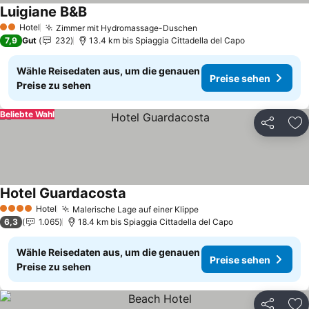
Luigiane B&B
Preise sehen
Hotel
Zimmer mit Hydromassage-Duschen
Preise sehen
2 Sterne
7,9
Gut
232
13.4 km bis Spiaggia Cittadella del Capo
Wähle Reisedaten aus, um die genauen
Preise sehen
Preise zu sehen
Beliebte Wahl
Teilen
Zu
Hotel Guardacosta
Preise sehen
Hotel
Malerische Lage auf einer Klippe
Preise sehen
4 Sterne
6,3
1.065
18.4 km bis Spiaggia Cittadella del Capo
Wähle Reisedaten aus, um die genauen
Preise sehen
Preise zu sehen