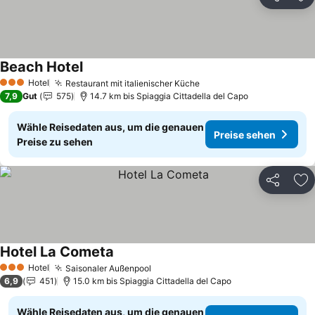
Teilen
Zu
Beach Hotel
Preise sehen
Hotel
Restaurant mit italienischer Küche
Preise sehen
3 Sterne
7,9
Gut
575
14.7 km bis Spiaggia Cittadella del Capo
Wähle Reisedaten aus, um die genauen
Preise sehen
Preise zu sehen
Teilen
Zu
Hotel La Cometa
Preise sehen
Hotel
Saisonaler Außenpool
Preise sehen
3 Sterne
6,9
451
15.0 km bis Spiaggia Cittadella del Capo
Wähle Reisedaten aus, um die genauen