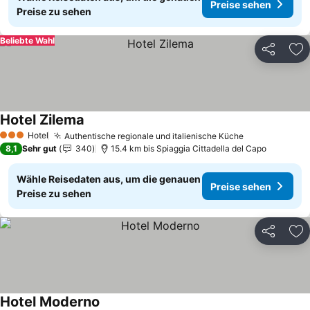
Preise sehen
Preise zu sehen
Beliebte Wahl
Teilen
Zu
Hotel Zilema
Preise sehen
Hotel
Authentische regionale und italienische Küche
Preise sehen
3 Sterne
8,1
Sehr gut
340
15.4 km bis Spiaggia Cittadella del Capo
Wähle Reisedaten aus, um die genauen
Preise sehen
Preise zu sehen
Teilen
Zu
Hotel Moderno
Preise sehen