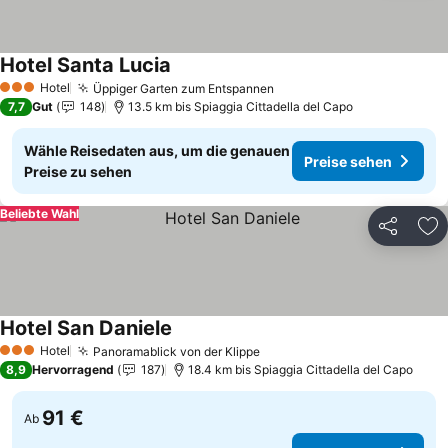
Hotel Santa Lucia
Preise sehen
Hotel
Üppiger Garten zum Entspannen
Preise sehen
3 Sterne
7,7
Gut
148
13.5 km bis Spiaggia Cittadella del Capo
Wähle Reisedaten aus, um die genauen
Preise sehen
Preise zu sehen
Beliebte Wahl
Teilen
Zu
Hotel San Daniele
Preise sehen
Hotel
Panoramablick von der Klippe
Preise sehen
3 Sterne
8,9
Hervorragend
187
18.4 km bis Spiaggia Cittadella del Capo
91 €
Ab