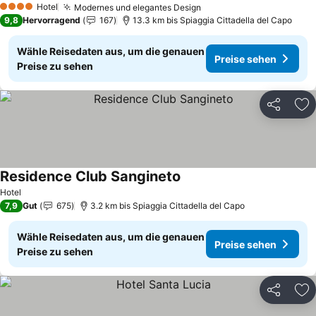
Hotel
Modernes und elegantes Design
Preise sehen
4 Sterne
9,8
Hervorragend
167
13.3 km bis Spiaggia Cittadella del Capo
Wähle Reisedaten aus, um die genauen
Preise sehen
Preise zu sehen
Teilen
Zu
Residence Club Sangineto
Preise sehen
Hotel
7,9
Gut
675
3.2 km bis Spiaggia Cittadella del Capo
Wähle Reisedaten aus, um die genauen
Preise sehen
Preise zu sehen
Teilen
Zu