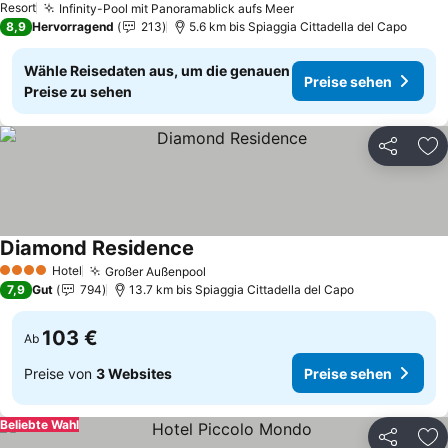
Resort
Infinity-Pool mit Panoramablick aufs Meer
Preise sehen
8,9
Hervorragend
213
5.6 km bis Spiaggia Cittadella del Capo
Wähle Reisedaten aus, um die genauen
Preise sehen
Preise zu sehen
Teilen
Zu
Diamond Residence
Preise sehen
Hotel
Großer Außenpool
Preise sehen
4 Sterne
7,9
Gut
794
13.7 km bis Spiaggia Cittadella del Capo
103 €
Ab
Preise von
3 Websites
Preise sehen
Beliebte Wahl
Teilen
Zu