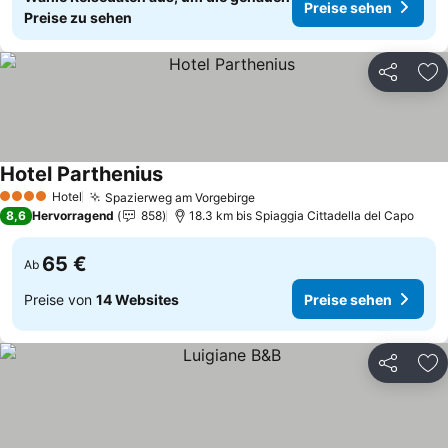
Preise sehen
Preise zu sehen
Teilen
Zu
Hotel Parthenius
Preise sehen
Hotel
Spazierweg am Vorgebirge
Preise sehen
4 Sterne
8,6
Hervorragend
858
18.3 km bis Spiaggia Cittadella del Capo
65 €
Ab
Preise von
14 Websites
Preise sehen
Teilen
Zu