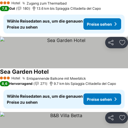
Hotel
Zugang zum Thermalbad
Preise sehen
3 Sterne
7,8
Gut
180
13.6 km bis Spiaggia Cittadella del Capo
Wähle Reisedaten aus, um die genauen
Preise sehen
Preise zu sehen
Teilen
Zu
Sea Garden Hotel
Preise sehen
Hotel
Entspannende Balkone mit Meerblick
Preise sehen
3 Sterne
8,6
Hervorragend
271
9.7 km bis Spiaggia Cittadella del Capo
Wähle Reisedaten aus, um die genauen
Preise sehen
Preise zu sehen
Teilen
Zu