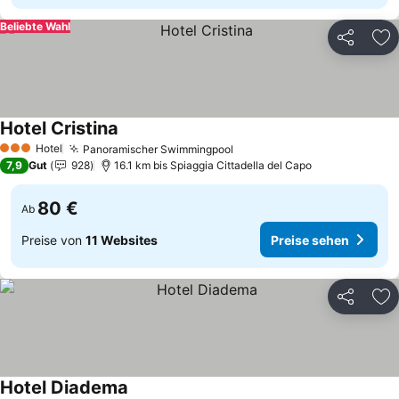
Beliebte Wahl
Teilen
Zu
Hotel Cristina
Preise sehen
Hotel
Panoramischer Swimmingpool
Preise sehen
3 Sterne
7,9
Gut
928
16.1 km bis Spiaggia Cittadella del Capo
80 €
Ab
Preise von
11 Websites
Preise sehen
Teilen
Zu
Hotel Diadema
Preise sehen