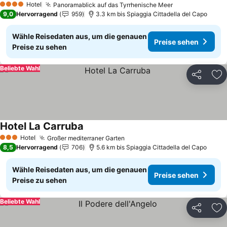
Hotel
Panoramablick auf das Tyrrhenische Meer
Preise sehen
4 Sterne
9,0
Hervorragend
959
3.3 km bis Spiaggia Cittadella del Capo
Wähle Reisedaten aus, um die genauen
Preise sehen
Preise zu sehen
Beliebte Wahl
Teilen
Zu
Hotel La Carruba
Preise sehen
Hotel
Großer mediterraner Garten
Preise sehen
3 Sterne
8,5
Hervorragend
706
5.6 km bis Spiaggia Cittadella del Capo
Wähle Reisedaten aus, um die genauen
Preise sehen
Preise zu sehen
Beliebte Wahl
Teilen
Zu