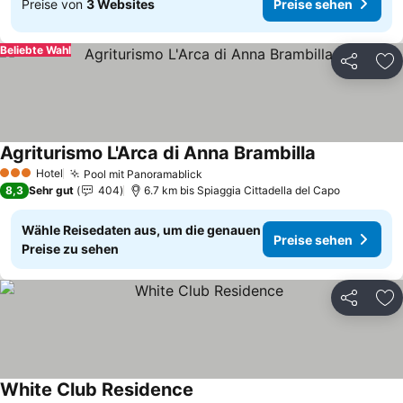
Preise von
3 Websites
Preise sehen
Beliebte Wahl
Teilen
Zu
Agriturismo L'Arca di Anna Brambilla
Preise sehen
Hotel
Pool mit Panoramablick
Preise sehen
3 Sterne
8,3
Sehr gut
404
6.7 km bis Spiaggia Cittadella del Capo
Wähle Reisedaten aus, um die genauen
Preise sehen
Preise zu sehen
Teilen
Zu
White Club Residence
Preise sehen