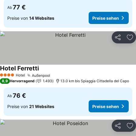
77 €
Ab
Preise von
14 Websites
Preise sehen
Teilen
Zu
Hotel Ferretti
Preise sehen
Hotel
Außenpool
Preise sehen
4 Sterne
8,9
Hervorragend
1.493
13.0 km bis Spiaggia Cittadella del Capo
76 €
Ab
Preise von
21 Websites
Preise sehen
Teilen
Zu