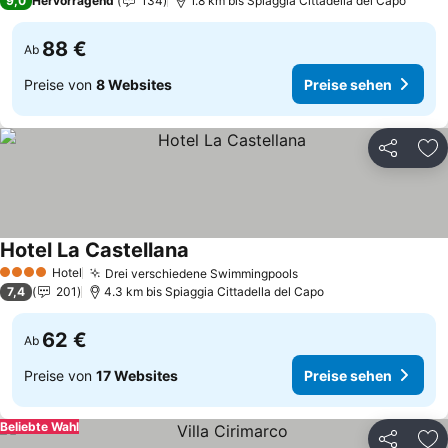
9,0
Hervorragend
134
1.8 km bis Spiaggia Cittadella del Capo
88 €
Ab
Preise von
8 Websites
Preise sehen
Teilen
Zu
Hotel La Castellana
Preise sehen
Hotel
Drei verschiedene Swimmingpools
Preise sehen
4 Sterne
7,4
201
4.3 km bis Spiaggia Cittadella del Capo
62 €
Ab
Preise von
17 Websites
Preise sehen
Beliebte Wahl