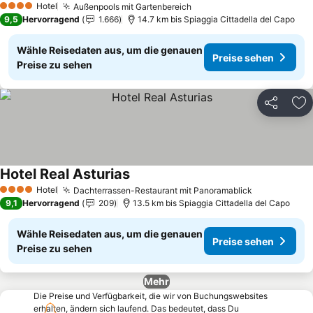
Hotel
Außenpools mit Gartenbereich
Preise sehen
4 Sterne
9,5
Hervorragend
1.666
14.7 km bis Spiaggia Cittadella del Capo
Wähle Reisedaten aus, um die genauen
Preise sehen
Preise zu sehen
Teilen
Zu
Hotel Real Asturias
Preise sehen
Hotel
Dachterrassen-Restaurant mit Panoramablick
Preise sehe
4 Sterne
9,1
Hervorragend
209
13.5 km bis Spiaggia Cittadella del Capo
Wähle Reisedaten aus, um die genauen
Preise sehen
Preise zu sehen
Mehr
Die Preise und Verfügbarkeit, die wir von Buchungswebsites
erhalten, ändern sich laufend. Das bedeutet, dass Du