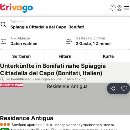
Favoriten
Einlog
Me
Reiseziel
Spiaggia Cittadella del Capo, Bonifati
An-/Abreise
Gäste und Zimmer
Daten wählen
2 Gäste, 1 Zimmer
Sortieren
Filtern
Karte
Unterkünfte in Bonifati nahe Spiaggia
Cittadella del Capo (Bonifati, Italien)
So beeinflussen Zahlungen an uns unser Ranking
Beliebte Wahl
Teilen
Zu
Residence Antigua
Preise sehen
Serviced apartment
Küstengebiet der Tyrrhenischen Riviera
Preise 
3 Sterne