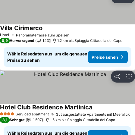
Teilen
Zu
Villa Cirimarco
Preise sehen
Hotel
Panoramaterrasse zum Speisen
Preise sehen
8,9
Hervorragend
143
1.2 km bis Spiaggia Cittadella del Capo
Wähle Reisedaten aus, um die genauen
Preise sehen
Preise zu sehen
Teilen
Zu
Hotel Club Residence Martinica
Preise sehen
Serviced apartment
Gut ausgestattete Apartments mit Meerblick
Pr
4 Sterne
8,1
Sehr gut
1.507
1.5 km bis Spiaggia Cittadella del Capo
Wähle Reisedaten aus, um die genauen