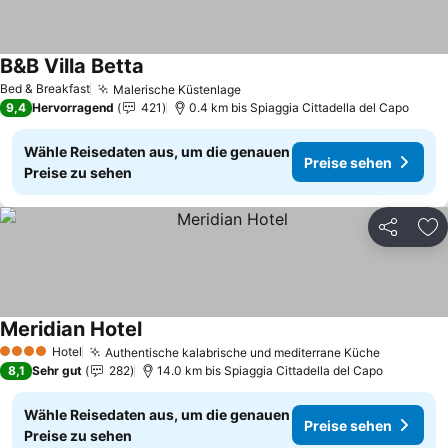
B&B Villa Betta
Preise sehen
Bed & Breakfast
Malerische Küstenlage
Preise sehen
9,4
Hervorragend
421
0.4 km bis Spiaggia Cittadella del Capo
Wähle Reisedaten aus, um die genauen
Preise sehen
Preise zu sehen
Teilen
Zu
Meridian Hotel
Preise sehen
Hotel
Authentische kalabrische und mediterrane Küche
Preise s
4 Sterne
8,1
Sehr gut
282
14.0 km bis Spiaggia Cittadella del Capo
Wähle Reisedaten aus, um die genauen
Preise sehen
Preise zu sehen