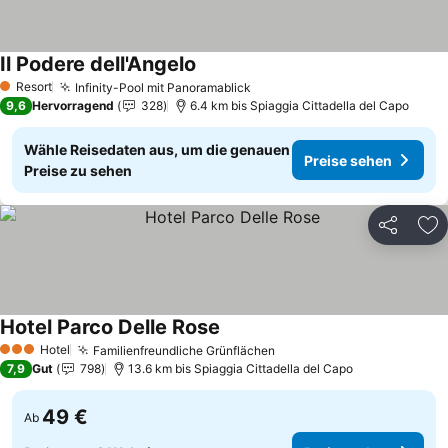
Il Podere dell'Angelo
Preise sehen
Resort
Infinity-Pool mit Panoramablick
Preise sehen
1 Sterne
9,6
Hervorragend
328
6.4 km bis Spiaggia Cittadella del Capo
Wähle Reisedaten aus, um die genauen
Preise sehen
Preise zu sehen
Teilen
Zu
Hotel Parco Delle Rose
Preise sehen
Hotel
Familienfreundliche Grünflächen
Preise sehen
3 Sterne
7,9
Gut
798
13.6 km bis Spiaggia Cittadella del Capo
49 €
Ab