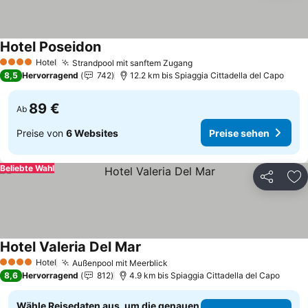
Hotel Poseidon
Preise sehen
Hotel
Strandpool mit sanftem Zugang
Preise sehen
4 Sterne
8,5
Hervorragend
742
12.2 km bis Spiaggia Cittadella del Capo
89 €
Ab
Preise von
6 Websites
Preise sehen
Beliebte Wahl
Teilen
Zu
Hotel Valeria Del Mar
Preise sehen
Hotel
Außenpool mit Meerblick
Preise sehen
4 Sterne
8,6
Hervorragend
812
4.9 km bis Spiaggia Cittadella del Capo
Wähle Reisedaten aus, um die genauen