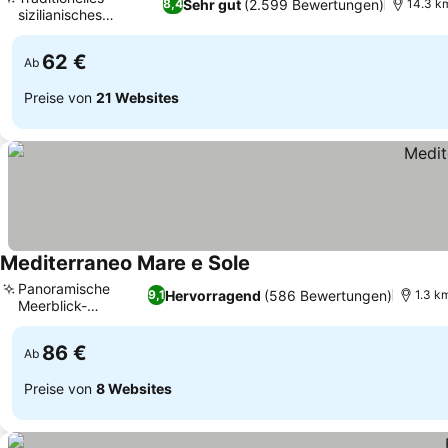
Sehr gut
(2.599 Bewertungen)
8,4
14.3 k
sizilianisches
Esserlebnis
62 €
Ab
Preise von
21 Websites
Mediterraneo Mare e Sole
Panoramische
Hervorragend
(586 Bewertungen)
9,1
1.3 k
Meerblick-
Terrassen
86 €
Ab
Preise von
8 Websites