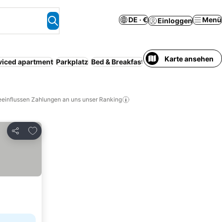
DE · €
Menü
Einloggen
Karte ansehen
viced apartment
Parkplatz
Bed & Breakfast
Rollstuhlgerecht
Barr
eeinflussen Zahlungen an uns unser Ranking
Zu Favoriten hinzufügen
Teilen