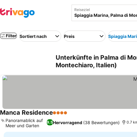
Reiseziel
Filter
Sortiert nach
Preis
Spiaggia Mar
Unterkünfte in Palma di Mo
Montechiaro, Italien)
Manca Residence
4 Sterne
Panoramablick auf
Hervorragend
(38 Bewertungen)
9,5
0.7 k
Meer und Garten