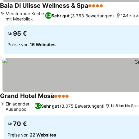
Baia Di Ulisse Wellness & Spa
4 Sterne
Mediterrane Küche
Sehr gut
(3.763 Bewertungen)
8,2
12.4 km b
mit Meerblick
95 €
Ab
Preise von
15 Websites
Grand Hotel Mosè
4 Sterne
Einladender
Sehr gut
(3.075 Bewertungen)
8,2
14.8 km bis Spi
Außenpool
70 €
Ab
Preise von
22 Websites