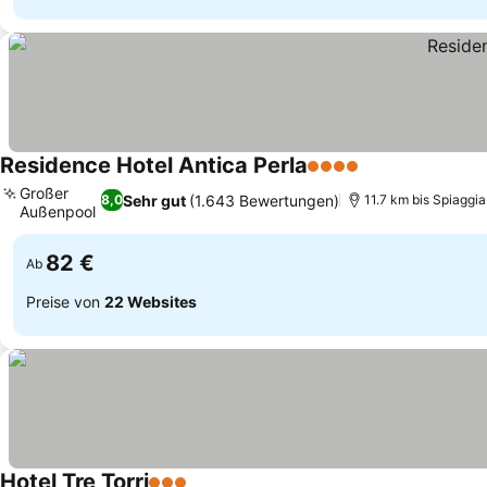
Residence Hotel Antica Perla
4 Sterne
Großer
Sehr gut
(1.643 Bewertungen)
8,0
11.7 km bis Spiaggi
Außenpool
82 €
Ab
Preise von
22 Websites
Hotel Tre Torri