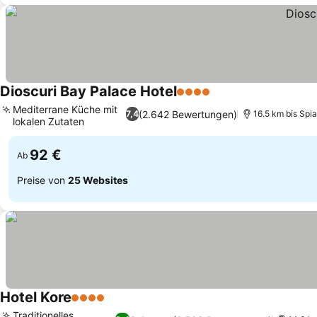
Dioscuri Bay Palace Hotel
4 Sterne
Mediterrane Küche mit
(2.642 Bewertungen)
7,4
16.5 km bis Spi
lokalen Zutaten
92 €
Ab
Preise von
25 Websites
Hotel Kore
4 Sterne
Traditionelles