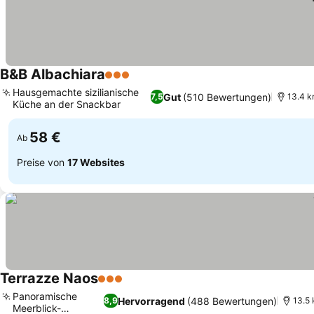
B&B Albachiara
3 Sterne
Hausgemachte sizilianische
Gut
(510 Bewertungen)
7,5
13.4 k
Küche an der Snackbar
58 €
Ab
Preise von
17 Websites
Terrazze Naos
3 Sterne
Panoramische
Hervorragend
(488 Bewertungen)
8,9
13.5 
Meerblick-