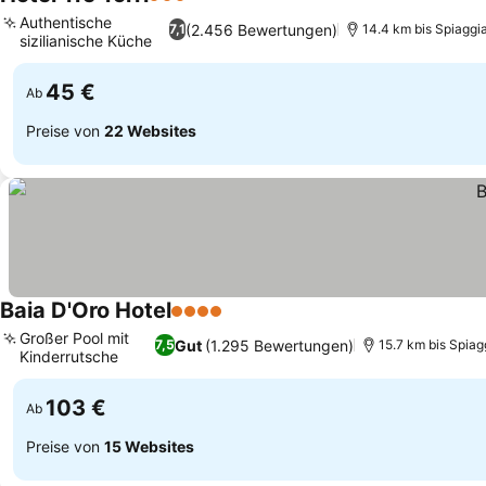
3 Sterne
Authentische
(2.456 Bewertungen)
7,1
14.4 km bis Spiaggi
sizilianische Küche
45 €
Ab
Preise von
22 Websites
Baia D'Oro Hotel
4 Sterne
Großer Pool mit
Gut
(1.295 Bewertungen)
7,5
15.7 km bis Spiag
Kinderrutsche
103 €
Ab
Preise von
15 Websites