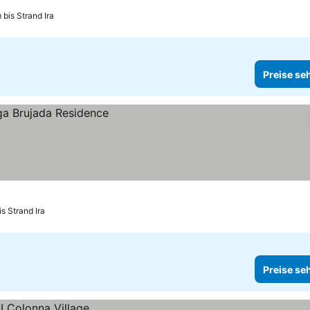
sehen
 bis Strand Ira
Preise se
is Strand Ira
Preise se