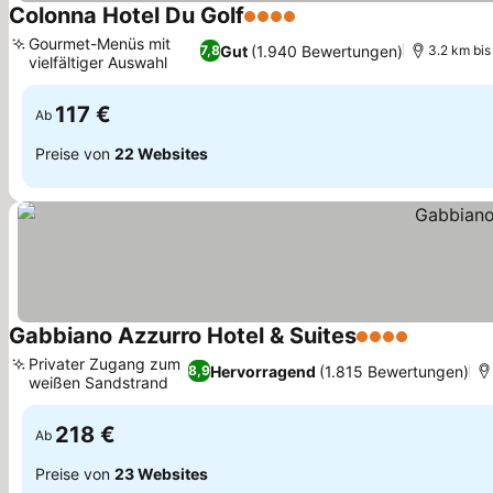
Colonna Hotel Du Golf
4 Sterne
Preise sehen
Gourmet-Menüs mit
Gut
(1.940 Bewertungen)
7,8
3.2 km bis
vielfältiger Auswahl
Preise sehen
117 €
Ab
Preise von
22 Websites
Gabbiano Azzurro Hotel & Suites
4 Sterne
Preise se
Privater Zugang zum
Hervorragend
(1.815 Bewertungen)
8,9
weißen Sandstrand
Preise sehen
218 €
Ab
Preise von
23 Websites