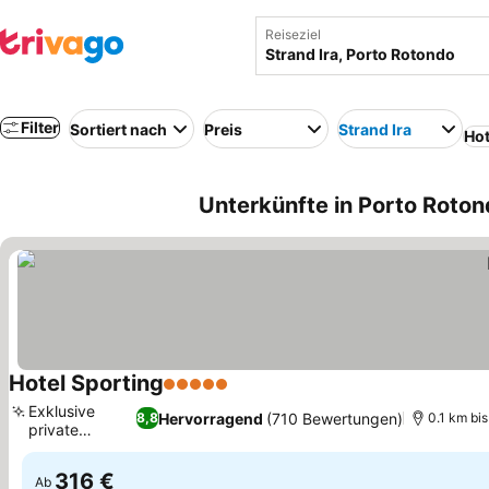
Reiseziel
Filter
Sortiert nach
Preis
Strand Ira
Hot
Unterkünfte in Porto Rotond
Hotel Sporting
5 Sterne
Preise sehen
Exklusive
Hervorragend
(710 Bewertungen)
8,8
0.1 km bis
private
Preise sehen
Buchten
316 €
Ab