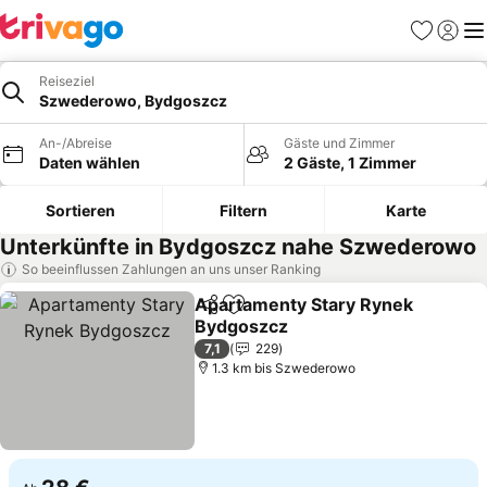
Favoriten
Einlog
Me
Reiseziel
Szwederowo, Bydgoszcz
An-/Abreise
Gäste und Zimmer
Daten wählen
2 Gäste, 1 Zimmer
Sortieren
Filtern
Karte
Unterkünfte in Bydgoszcz nahe Szwederowo
So beeinflussen Zahlungen an uns unser Ranking
Apartamenty Stary Rynek
Teilen
Zu Favoriten hinzufügen
Bydgoszcz
Preise sehen
7,1
229
1.3 km bis Szwederowo