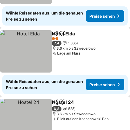
Wähle Reisedaten aus, um die genauen
Preise sehen
Preise zu sehen
Hotel Elda
Teilen
Zu Favoriten hinzufügen
Preise sehen
2 Sterne
7,4
1.865
3.6 km bis Szwederowo
Lage am Fluss
Preise sehen
Wähle Reisedaten aus, um die genauen
Preise sehen
Preise zu sehen
Hostel 24
Teilen
Zu Favoriten hinzufügen
Preise sehen
6,8
528
3.6 km bis Szwederowo
Blick auf den Kochanowski Park
Preise s