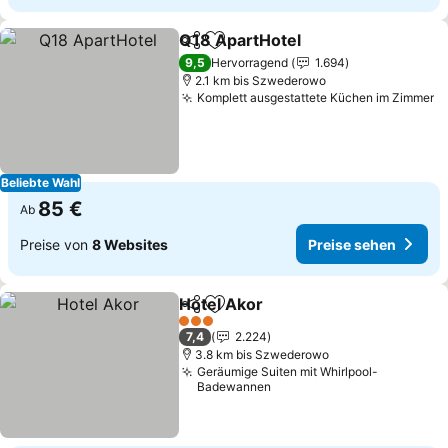
Q18 ApartHotel
Teilen
Zu Favoriten hinzufügen
Preise seh
9,5
Hervorragend
1.694
2.1 km bis Szwederowo
Komplett ausgestattete Küchen im Zimmer
P
Beliebte Wahl
85 €
Ab
Preise von
8 Websites
Preise sehen
Hotel Akor
Teilen
Zu Favoriten hinzufügen
Preise sehen
3 Sterne
7,4
2.224
3.8 km bis Szwederowo
Geräumige Suiten mit Whirlpool-
Badewannen