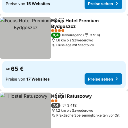
Preise von
15 Websites
Preise sehen
Focus Hotel Premium
Teilen
Zu Favoriten hinzufügen
Bydgoszcz
Preise sehen
4 Sterne
9,4
Hervorragend
3.916
1.6 km bis Szwederowo
Flusslage mit Stadtblick
Preise sehen
65 €
Ab
Preise von
17 Websites
Preise sehen
Hostel Ratuszowy
Teilen
Zu Favoriten hinzufügen
Preise s
2 Sterne
7,4
3.419
1.2 km bis Szwederowo
Praktische Speisemöglichkeiten vor Ort
Pre