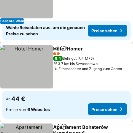
Beliebte Wahl
Wähle Reisedaten aus, um die genauen
Preise sehen
Preise zu sehen
Hotel Homer
Teilen
Zu Favoriten hinzufügen
Preise sehen
2 Sterne
8,4
Sehr gut
1.175
3.7 km bis Szwederowo
Fitnesscenter und Zugang zum Garten
Prei
44 €
Ab
Preise von
6 Websites
Preise sehen
Apartament Bohaterów
Teilen
Zu Favoriten hinzufügen