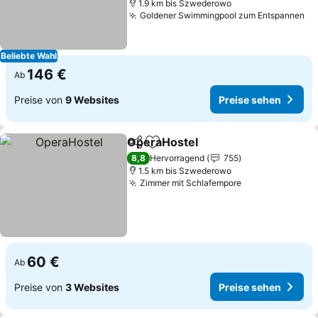
1.9 km bis Szwederowo
Goldener Swimmingpool zum Entspannen
Pr
Beliebte Wahl
146 €
Ab
Preise von
9 Websites
Preise sehen
OperaHostel
Teilen
Zu Favoriten hinzufügen
Preise sehen
8,8
Hervorragend
755
1.5 km bis Szwederowo
Zimmer mit Schlafempore
Preise sehen
60 €
Ab
Preise von
3 Websites
Preise sehen