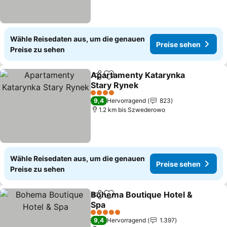
Wähle Reisedaten aus, um die genauen
Preise sehen
Preise zu sehen
Apartamenty Katarynka
Teilen
Zu Favoriten hinzufügen
Stary Rynek
Preise sehen
4 Sterne
9,4
Hervorragend
823
1.2 km bis Szwederowo
Wähle Reisedaten aus, um die genauen
Preise sehen
Preise zu sehen
Bohema Boutique Hotel &
Teilen
Zu Favoriten hinzufügen
Spa
Preise sehen
5 Sterne
9,4
Hervorragend
1.397