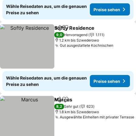
Wähle Reisedaten aus, um die genauen
Preise sehen
Preise zu sehen
Softly Residence
Teilen
Zu Favoriten hinzufügen
Preise se
9,0
Hervorragend
1.111
1.2 km bis Szwederowo
Gut ausgestattete Kochnischen
Preise se
Wähle Reisedaten aus, um die genauen
Preise sehen
Preise zu sehen
Marcus
Teilen
Zu Favoriten hinzufügen
Preise sehen
8,2
Sehr gut
623
1.8 km bis Szwederowo
Ausgewählte Einheiten mit privater Terrasse