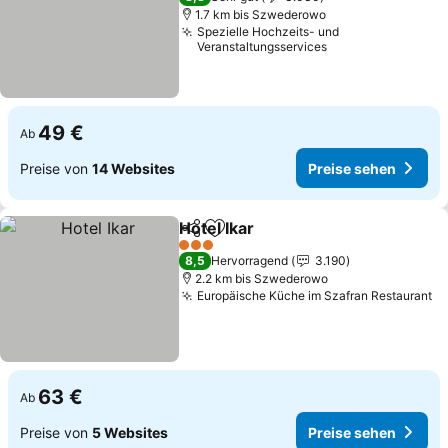
1.7 km bis Szwederowo
Spezielle Hochzeits- und
Veranstaltungsservices
49 €
Ab
Preise von
14 Websites
Preise sehen
Hotel Ikar
Teilen
Zu Favoriten hinzufügen
Preise sehen
3 Sterne
8,5
Hervorragend
3.190
2.2 km bis Szwederowo
Europäische Küche im Szafran Restaurant
Pr
63 €
Ab
Preise von
5 Websites
Preise sehen