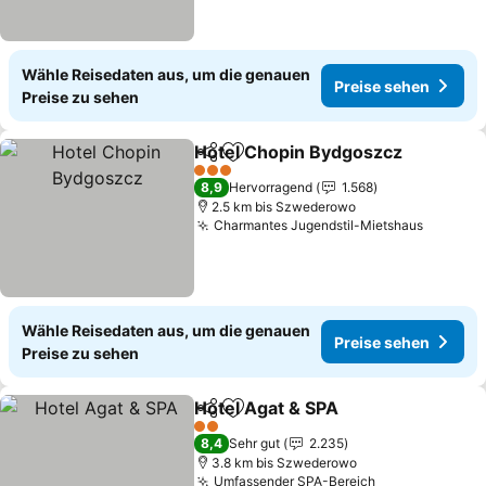
Wähle Reisedaten aus, um die genauen
Preise sehen
Preise zu sehen
Hotel Chopin Bydgoszcz
Teilen
Zu Favoriten hinzufügen
P
3 Sterne
8,9
Hervorragend
1.568
2.5 km bis Szwederowo
Charmantes Jugendstil-Mietshaus
Preise 
Wähle Reisedaten aus, um die genauen
Preise sehen
Preise zu sehen
Hotel Agat & SPA
Teilen
Zu Favoriten hinzufügen
Preise se
2 Sterne
8,4
Sehr gut
2.235
3.8 km bis Szwederowo
Umfassender SPA-Bereich
Preise sehen