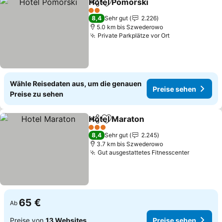
Hotel Pomorski
Teilen
Zu Favoriten hinzufügen
Preise seh
2 Sterne
8,4
Sehr gut
2.226
5.0 km bis Szwederowo
Private Parkplätze vor Ort
Preise sehen
Wähle Reisedaten aus, um die genauen
Preise sehen
Preise zu sehen
Hotel Maraton
Teilen
Zu Favoriten hinzufügen
Preise sehe
3 Sterne
8,4
Sehr gut
2.245
3.7 km bis Szwederowo
Gut ausgestattetes Fitnesscenter
Preise s
65 €
Ab
Preise von
13 Websites
Preise sehen