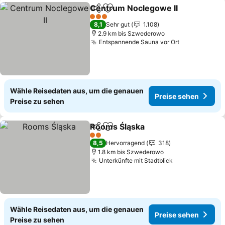
Centrum Noclegowe II
Teilen
Zu Favoriten hinzufügen
Pre
3 Sterne
8,1
Sehr gut
1.108
2.9 km bis Szwederowo
Entspannende Sauna vor Ort
Preise sehe
Wähle Reisedaten aus, um die genauen
Preise sehen
Preise zu sehen
Rooms Śląska
Teilen
Zu Favoriten hinzufügen
Preise sehen
2 Sterne
8,5
Hervorragend
318
1.8 km bis Szwederowo
Unterkünfte mit Stadtblick
Preise sehen
Wähle Reisedaten aus, um die genauen
Preise sehen
Preise zu sehen