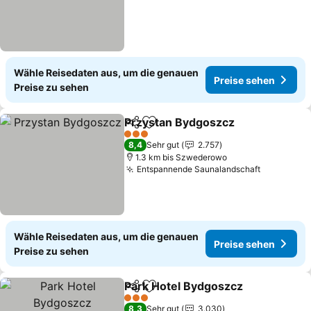
Wähle Reisedaten aus, um die genauen
Preise sehen
Preise zu sehen
Przystan Bydgoszcz
Teilen
Zu Favoriten hinzufügen
Preis
3 Sterne
8,4
Sehr gut
2.757
1.3 km bis Szwederowo
Entspannende Saunalandschaft
Preise se
Wähle Reisedaten aus, um die genauen
Preise sehen
Preise zu sehen
Park Hotel Bydgoszcz
Teilen
Zu Favoriten hinzufügen
Prei
3 Sterne
8,3
Sehr gut
3.030