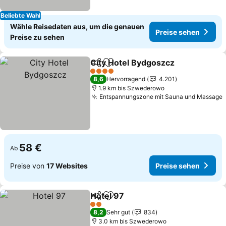
Beliebte Wahl
Wähle Reisedaten aus, um die genauen
Preise sehen
Preise zu sehen
City Hotel Bydgoszcz
Teilen
Zu Favoriten hinzufügen
Prei
4 Sterne
8,6
Hervorragend
4.201
1.9 km bis Szwederowo
Entspannungszone mit Sauna und Massage
58 €
Ab
Preise von
17 Websites
Preise sehen
Hotel 97
Teilen
Zu Favoriten hinzufügen
Preise sehen
2 Sterne
8,2
Sehr gut
834
3.0 km bis Szwederowo