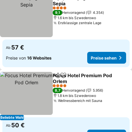
Teilen
Zu Favoriten hinzufügen
Sepia
Preise sehen
4 Sterne
9,1
Hervorragend
4.354
1.6 km bis Szwederowo
Erstklassige zentrale Lage
Preise sehen
57 €
Ab
Preise von
16 Websites
Preise sehen
Focus Hotel Premium Pod
Teilen
Zu Favoriten hinzufügen
Orłem
Preise sehen
4 Sterne
8,7
Hervorragend
5.956
1.8 km bis Szwederowo
Wellnessbereich mit Sauna
Preise sehen
Beliebte Wahl
50 €
Ab