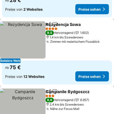
28 €
Ab
Preise von
2 Websites
Preise sehen
Rezydencja Sowa
Teilen
Zu Favoriten hinzufügen
Preise s
4 Sterne
9,5
Hervorragend
1.602
1.4 km bis Szwederowo
Zimmer mit malerischem Flussblick
Preise 
Beliebte Wahl
75 €
Ab
Preise von
12 Websites
Preise sehen
Campanile Bydgoszcz
Teilen
Zu Favoriten hinzufügen
Prei
3 Sterne
8,6
Hervorragend
6.957
2.4 km bis Szwederowo
Nähe zur Focus Mall
Preise sehen