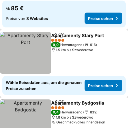
85 €
Ab
Preise von
8 Websites
Preise sehen
Apartamenty Stary Port
Teilen
Zu Favoriten hinzufügen
Pr
4 Sterne
9,0
Hervorragend
916
1.5 km bis Szwederowo
Wähle Reisedaten aus, um die genauen
Preise sehen
Preise zu sehen
Apartamenty Bydgostia
Teilen
Zu Favoriten hinzufügen
Pr
4 Sterne
9,4
Hervorragend
839
1.8 km bis Szwederowo
Geschmackvolles Innendesign
Preise seh