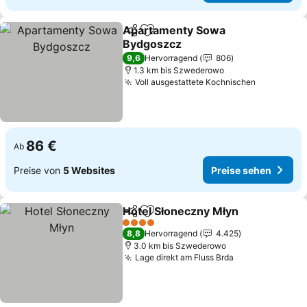
Apartamenty Sowa
Teilen
Zu Favoriten hinzufügen
Bydgoszcz
Preise sehen
9,6
Hervorragend
806
1.3 km bis Szwederowo
Voll ausgestattete Kochnischen
Preise se
86 €
Ab
Preise von
5 Websites
Preise sehen
Hotel Słoneczny Młyn
Teilen
Zu Favoriten hinzufügen
Prei
4 Sterne
8,8
Hervorragend
4.425
3.0 km bis Szwederowo
Lage direkt am Fluss Brda
Preise sehen