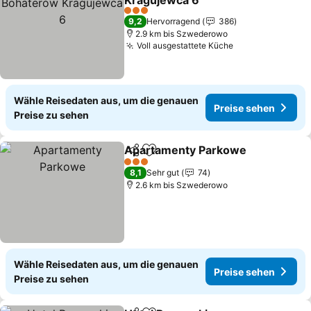
Kragujewca 6
Preise sehen
3 Sterne
9,2
Hervorragend
386
2.9 km bis Szwederowo
Voll ausgestattete Küche
Preise sehen
Wähle Reisedaten aus, um die genauen
Preise sehen
Preise zu sehen
Apartamenty Parkowe
Teilen
Zu Favoriten hinzufügen
Pre
3 Sterne
8,1
Sehr gut
74
2.6 km bis Szwederowo
Wähle Reisedaten aus, um die genauen
Preise sehen
Preise zu sehen