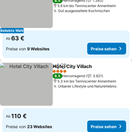
8,5
Hervorragend
1.383
5.6 km bis Tenniscenter Annenheim
Gut ausgestattete Kochnischen
Beliebte Wahl
63 €
Ab
Preise von
9 Websites
Preise sehen
Hotel City Villach
Teilen
Zu Favoriten hinzufügen
4 Sterne
8,5
Hervorragend
3.621
5.3 km bis Tenniscenter Annenheim
Urbaner Lifestyle und Naturerlebnis
110 €
Ab
Preise von
23 Websites
Preise sehen