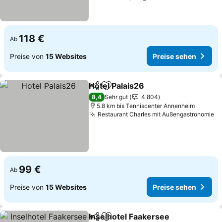
118 €
Ab
Preise von
15 Websites
Preise sehen
Hotel Palais26
Teilen
Zu Favoriten hinzufügen
8,4
Sehr gut
4.804
5.8 km bis Tenniscenter Annenheim
Restaurant Charles mit Außengastronomie
99 €
Ab
Preise von
15 Websites
Preise sehen
Inselhotel Faakersee
Teilen
Zu Favoriten hinzufügen