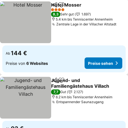
Hotel Mosser
Teilen
Zu Favoriten hinzufügen
4 Sterne
8,3
Sehr gut
1.697
5.4 km bis Tenniscenter Annenheim
Zentrale Lage in der Villacher Altstadt
144 €
Ab
Preise von
6 Websites
Preise sehen
Jugend- und
Teilen
Zu Favoriten hinzufügen
Familiengästehaus Villach
7,7
Gut
2.127
6.2 km bis Tenniscenter Annenheim
Entspannender Saunazugang