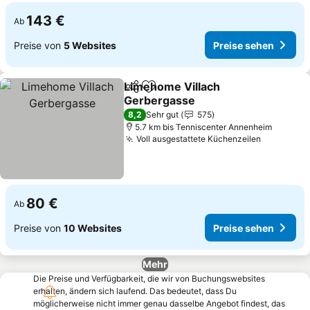
143 €
Ab
Preise von
5 Websites
Preise sehen
Limehome Villach
Teilen
Zu Favoriten hinzufügen
Gerbergasse
8,2
Sehr gut
575
5.7 km bis Tenniscenter Annenheim
Voll ausgestattete Küchenzeilen
80 €
Ab
Preise von
10 Websites
Preise sehen
Mehr
Die Preise und Verfügbarkeit, die wir von Buchungswebsites
erhalten, ändern sich laufend. Das bedeutet, dass Du
möglicherweise nicht immer genau dasselbe Angebot findest, das