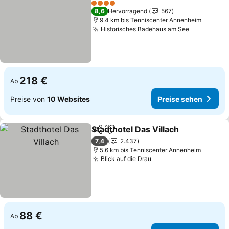
4 Sterne
8,6
Hervorragend
567
9.4 km bis Tenniscenter Annenheim
Historisches Badehaus am See
218 €
Ab
Preise von
10 Websites
Preise sehen
Stadthotel Das Villach
Teilen
Zu Favoriten hinzufügen
7,4
2.437
5.6 km bis Tenniscenter Annenheim
Blick auf die Drau
88 €
Ab