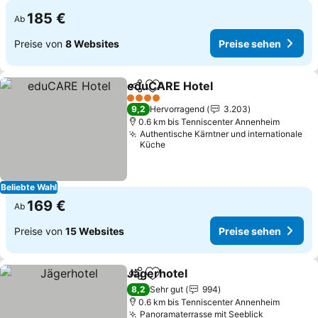
185 €
Ab
Preise von
8 Websites
Preise sehen
eduCARE Hotel
Teilen
Zu Favoriten hinzufügen
4 Sterne
9,2
Hervorragend
3.203
0.6 km bis Tenniscenter Annenheim
Authentische Kärntner und internationale
Küche
Beliebte Wahl
169 €
Ab
Preise von
15 Websites
Preise sehen
Jägerhotel
Teilen
Zu Favoriten hinzufügen
8,2
Sehr gut
994
0.6 km bis Tenniscenter Annenheim
Panoramaterrasse mit Seeblick