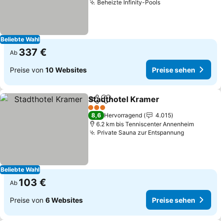
Beheizte Infinity-Pools
Beliebte Wahl
337 €
Ab
Preise von
10 Websites
Preise sehen
Stadthotel Kramer
Teilen
Zu Favoriten hinzufügen
3 Sterne
8,6
Hervorragend
4.015
6.2 km bis Tenniscenter Annenheim
Private Sauna zur Entspannung
Beliebte Wahl
103 €
Ab
Preise von
6 Websites
Preise sehen