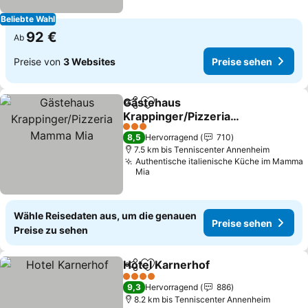
Beliebte Wahl
92 €
Ab
Preise von
3 Websites
Preise sehen
Gästehaus
Teilen
Zu Favoriten hinzufügen
Krappinger/Pizzeria
Mamma Mia
3 Sterne
8,5
Hervorragend
710
7.5 km bis Tenniscenter Annenheim
Authentische italienische Küche im Mamma
Mia
Wähle Reisedaten aus, um die genauen
Preise sehen
Preise zu sehen
Hotel Karnerhof
Teilen
Zu Favoriten hinzufügen
4 Sterne
9,3
Hervorragend
886
8.2 km bis Tenniscenter Annenheim