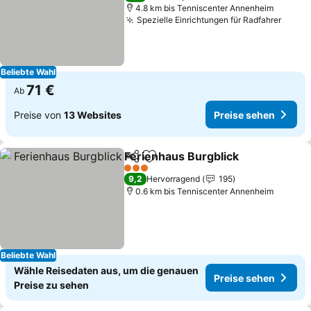
4.8 km bis Tenniscenter Annenheim
Spezielle Einrichtungen für Radfahrer
Beliebte Wahl
71 €
Ab
Preise von
13 Websites
Preise sehen
Ferienhaus Burgblick
Teilen
Zu Favoriten hinzufügen
3 Sterne
9,2
Hervorragend
195
0.6 km bis Tenniscenter Annenheim
Beliebte Wahl
Wähle Reisedaten aus, um die genauen
Preise sehen
Preise zu sehen