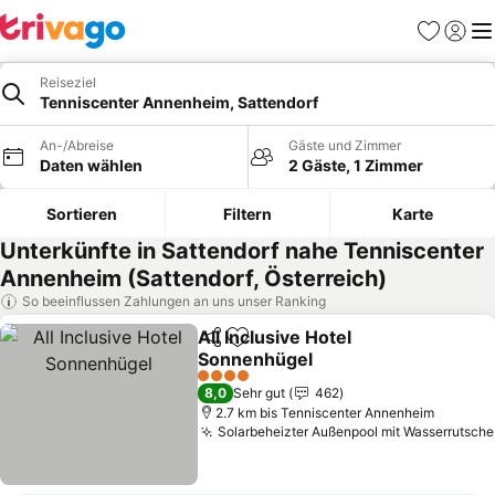
Favoriten
Einlog
Me
Reiseziel
Tenniscenter Annenheim, Sattendorf
An-/Abreise
Gäste und Zimmer
Daten wählen
2 Gäste, 1 Zimmer
Sortieren
Filtern
Karte
Unterkünfte in Sattendorf nahe Tenniscenter
Annenheim (Sattendorf, Österreich)
So beeinflussen Zahlungen an uns unser Ranking
All Inclusive Hotel
Teilen
Zu Favoriten hinzufügen
Sonnenhügel
4 Sterne
8,0
Sehr gut
462
2.7 km bis Tenniscenter Annenheim
Solarbeheizter Außenpool mit Wasserrutsche