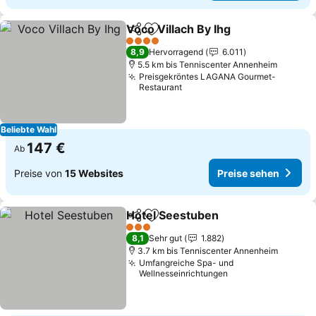
Voco Villach By Ihg
Teilen
Zu Favoriten hinzufügen
4 Sterne
8,9
Hervorragend
6.011
5.5 km bis Tenniscenter Annenheim
Preisgekröntes LAGANA Gourmet-
Restaurant
Beliebte Wahl
147 €
Ab
Preise von
15 Websites
Preise sehen
Hotel Seestuben
Teilen
Zu Favoriten hinzufügen
3 Sterne
8,1
Sehr gut
1.882
3.7 km bis Tenniscenter Annenheim
Umfangreiche Spa- und
Wellnesseinrichtungen