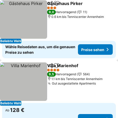
Gästehaus Pirker
Teilen
Zu Favoriten hinzufügen
3 Sterne
9,0
Hervorragend
11
0.6 km bis Tenniscenter Annenheim
Beliebte Wahl
Wähle Reisedaten aus, um die genauen
Preise sehen
Preise zu sehen
Villa Marienhof
Teilen
Zu Favoriten hinzufügen
4 Sterne
9,5
Hervorragend
564
1.1 km bis Tenniscenter Annenheim
Gut ausgestattete Apartments
Beliebte Wahl
128 €
Ab