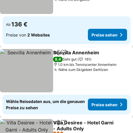
136 €
Ab
Preise von
2 Websites
Preise sehen
Seevilla Annenheim
Teilen
Zu Favoriten hinzufügen
8,4
Sehr gut
161
1.0 km bis Tenniscenter Annenheim
Nähe zum Skigebiet Gerlitzen
Wähle Reisedaten aus, um die genauen
Preise sehen
Preise zu sehen
Villa Desiree - Hotel Garni
Teilen
Zu Favoriten hinzufügen
- Adults Only