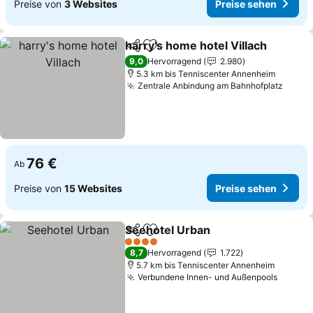
Preise von
3 Websites
Preise sehen
harry's home hotel Villach
Teilen
Zu Favoriten hinzufügen
9,0
Hervorragend
2.980
5.3 km bis Tenniscenter Annenheim
Zentrale Anbindung am Bahnhofplatz
76 €
Ab
Preise von
15 Websites
Preise sehen
Seehotel Urban
Teilen
Zu Favoriten hinzufügen
4 Sterne
8,7
Hervorragend
1.722
5.7 km bis Tenniscenter Annenheim
Verbundene Innen- und Außenpools