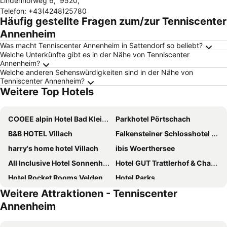
Lindenhofweg 6
,
9520
,
Telefon
:
+43(4248)25780
Häufig gestellte Fragen zum/zur Tenniscenter
Annenheim
Was macht Tenniscenter Annenheim in Sattendorf so beliebt?
Welche Unterkünfte gibt es in der Nähe von Tenniscenter
Annenheim?
Welche anderen Sehenswürdigkeiten sind in der Nähe von
Tenniscenter Annenheim?
Weitere Top Hotels
COOEE alpin Hotel Bad Kleinkirchheim
Parkhotel Pörtschach
B&B HOTEL Villach
Falkensteiner Schlosshotel Velden – The Leading Hotels of the World
harry's home hotel Villach
ibis Woerthersee
All Inclusive Hotel Sonnenhügel
Hotel GUT Trattlerhof & Chalets
Hotel Rocket Rooms Velden
Hotel Parks
Weitere Attraktionen - Tenniscenter
Hotel Carinthia Velden
Naturhotel Ortners Eschenhof - Alpine Slowness
Annenheim
Hotel Fuchs & Hase SELF CHECK IN
Seehotel Urban
Voco Villach By Ihg
Vitalhotel Marienhof