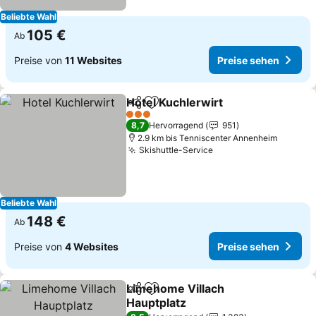
Beliebte Wahl
105 €
Ab
Preise von
11 Websites
Preise sehen
Hotel Kuchlerwirt
Teilen
Zu Favoriten hinzufügen
3 Sterne
8,7
Hervorragend
951
2.9 km bis Tenniscenter Annenheim
Skishuttle-Service
Beliebte Wahl
148 €
Ab
Preise von
4 Websites
Preise sehen
Limehome Villach
Teilen
Zu Favoriten hinzufügen
Hauptplatz