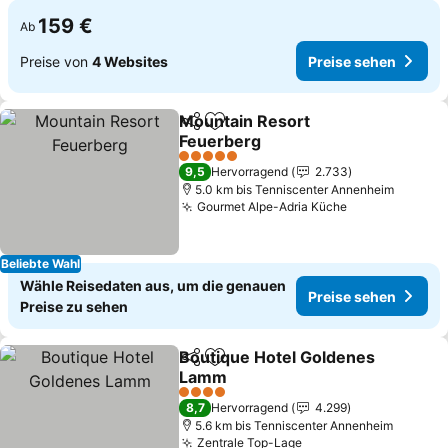
159 €
Ab
Preise von
4 Websites
Preise sehen
Mountain Resort
Teilen
Zu Favoriten hinzufügen
Feuerberg
5 Sterne
9,5
Hervorragend
2.733
5.0 km bis Tenniscenter Annenheim
Gourmet Alpe-Adria Küche
Beliebte Wahl
Wähle Reisedaten aus, um die genauen
Preise sehen
Preise zu sehen
Boutique Hotel Goldenes
Teilen
Zu Favoriten hinzufügen
Lamm
4 Sterne
8,7
Hervorragend
4.299
5.6 km bis Tenniscenter Annenheim
Zentrale Top-Lage