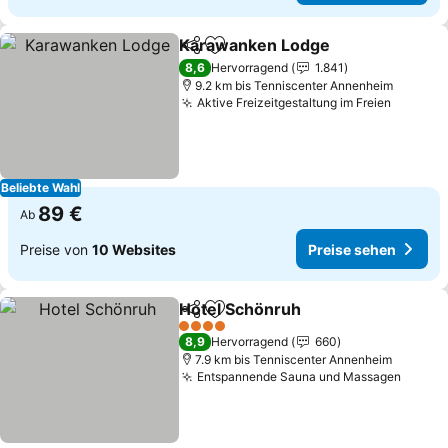
Karawanken Lodge
Teilen
Zu Favoriten hinzufügen
8,6
Hervorragend
1.841
9.2 km bis Tenniscenter Annenheim
Aktive Freizeitgestaltung im Freien
Beliebte Wahl
89 €
Ab
Preise von
10 Websites
Preise sehen
Hotel Schönruh
Teilen
Zu Favoriten hinzufügen
4 Sterne
8,9
Hervorragend
660
7.9 km bis Tenniscenter Annenheim
Entspannende Sauna und Massagen