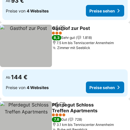
93 €
Ab
Preise von
4 Websites
Preise sehen
Gasthof zur Post
Teilen
Zu Favoriten hinzufügen
3 Sterne
8,3
Sehr gut
1.818
7.5 km bis Tenniscenter Annenheim
Zimmer mit Seeblick
144 €
Ab
Preise von
4 Websites
Preise sehen
Pferdegut Schloss
Teilen
Zu Favoriten hinzufügen
Treffen Apartments
4 Sterne
7,8
Gut
728
3.1 km bis Tenniscenter Annenheim
Ruhe mit Bergblick