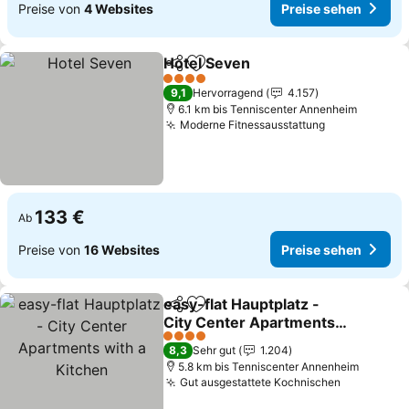
Preise von
4 Websites
Preise sehen
Hotel Seven
Teilen
Zu Favoriten hinzufügen
4 Sterne
9,1
Hervorragend
4.157
6.1 km bis Tenniscenter Annenheim
Moderne Fitnessausstattung
133 €
Ab
Preise von
16 Websites
Preise sehen
easy-flat Hauptplatz -
Teilen
Zu Favoriten hinzufügen
City Center Apartments
with a Kitchen
4 Sterne
8,3
Sehr gut
1.204
5.8 km bis Tenniscenter Annenheim
Gut ausgestattete Kochnischen