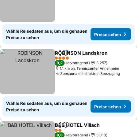
Wähle Reisedaten aus, um die genauen
Preise sehen
Preise zu sehen
ROBINSON Landskron
Teilen
Zu Favoriten hinzufügen
4 Sterne
9,2
Hervorragend
3.257
1.1 km bis Tenniscenter Annenheim
Seesauna mit direktem Seezugang
Wähle Reisedaten aus, um die genauen
Preise sehen
Preise zu sehen
B&B HOTEL Villach
Teilen
Zu Favoriten hinzufügen
2 Sterne
8,8
Hervorragend
5.010