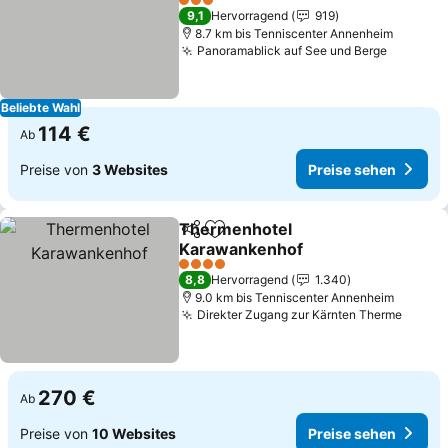
3 Sterne
9,1
Hervorragend
919
8.7 km bis Tenniscenter Annenheim
Panoramablick auf See und Berge
Beliebte Wahl
114 €
Ab
Preise von
3 Websites
Preise sehen
Thermenhotel
Teilen
Zu Favoriten hinzufügen
Karawankenhof
4 Sterne
8,8
Hervorragend
1.340
9.0 km bis Tenniscenter Annenheim
Direkter Zugang zur Kärnten Therme
270 €
Ab
Preise von
10 Websites
Preise sehen