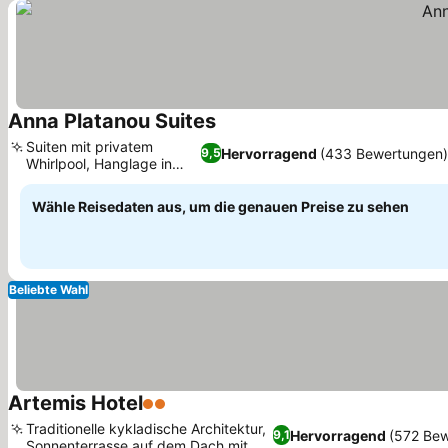
Anna Platanou Suites
Preise sehen
Suiten mit privatem
Hervorragend
(433 Bewertungen)
9,5
Whirlpool, Hanglage in
Preise sehen
Agia Irini
Wähle Reisedaten aus, um die genauen Preise zu sehen
Beliebte Wahl
Artemis Hotel
2 Sterne
Preise sehen
Traditionelle kykladische Architektur,
Hervorragend
(572 Bew
9,1
Sonnenterrasse auf dem Dach mit