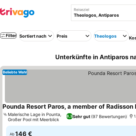
Reiseziel
Filter
Sortiert nach
Preis
Theologos
Kos
Unterkünfte in Antiparos n
Beliebte Wahl
Pounda Resort Paros, a member of Radisson I
Malerische Lage in Pounta,
Sehr gut
(97 Bewertungen)
8,3
1
Großer Pool mit Meerblick
Preise sehen
146 €
Ab