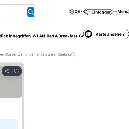
DE · €
Menü
Einloggen
Karte ansehen
tück inbegriffen
WLAN
Bed & Breakfast
Ganzes Haus/Apartment
eeinflussen Zahlungen an uns unser Ranking
Zu Favoriten hinzufügen
Teilen