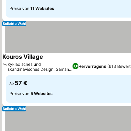
Preise von
11 Websites
Beliebte Wahl
Kouros Village
Preise sehen
Kykladisches und
Hervorragend
(613 Bewer
9,6
skandinavisches Design, Samano
Preise sehen
Restaurant und Bar
57 €
Ab
Preise von
5 Websites
Beliebte Wahl