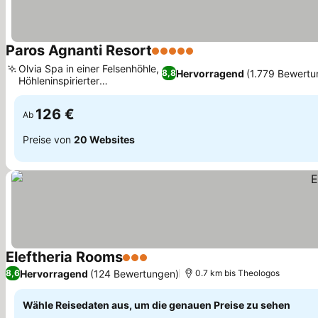
Paros Agnanti Resort
5 Sterne
Preise sehen
Olvia Spa in einer Felsenhöhle,
Hervorragend
(1.779 Bewertu
8,8
Höhleninspirierter
Preise sehen
Swimmingpool
126 €
Ab
Preise von
20 Websites
Eleftheria Rooms
3 Sterne
Preise sehen
Hervorragend
(124 Bewertungen)
8,6
0.7 km bis Theologos
Wähle Reisedaten aus, um die genauen Preise zu sehen