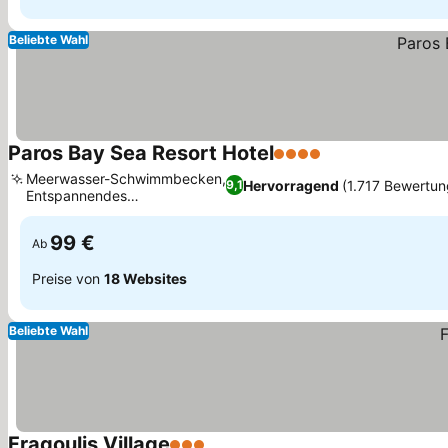
Beliebte Wahl
Paros Bay Sea Resort Hotel
4 Sterne
Preise sehen
Meerwasser-Schwimmbecken,
Hervorragend
(1.717 Bewertu
9,1
Entspannendes
Preise sehen
Wellnesscenter
99 €
Ab
Preise von
18 Websites
Beliebte Wahl
Fragoulis Village