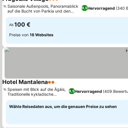
3 Sterne
Preise sehen
Saisonale Außenpools, Panoramablick
Hervorragend
(340 
9,0
auf die Bucht von Parikia und den
Preise sehen
Sonnenuntergang
100 €
Ab
Preise von
16 Websites
Hotel Mantalena
2 Sterne
Preise sehen
Speisen mit Blick auf die Ägäis,
Hervorragend
(409 Bewert
8,5
Traditionelle kykladische
Preise sehen
Architektur
Wähle Reisedaten aus, um die genauen Preise zu sehen