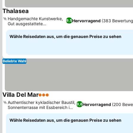
Thalasea
Preise sehen
Handgemachte Kunstwerke,
Hervorragend
(383 Bewertung
9,5
Gut ausgestattete
Preise sehen
Kochnischen
Wähle Reisedaten aus, um die genauen Preise zu sehen
Beliebte Wahl
Villa Del Mar
3 Sterne
Preise sehen
Authentischer kykladischer Baustil,
Hervorragend
(200 Bewe
9,6
Sonnenterrasse mit Essbereich im
Preise sehen
Freien
Wähle Reisedaten aus, um die genauen Preise zu sehen