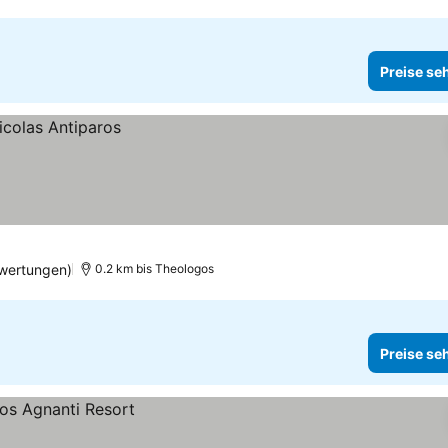
Preise se
wertungen)
0.2 km bis Theologos
Preise se