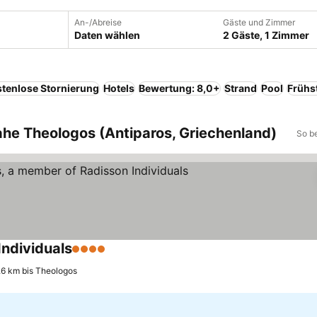
An-/Abreise
Gäste und Zimmer
Daten wählen
2 Gäste, 1 Zimmer
tenlose Stornierung
Hotels
Bewertung: 8,0+
Strand
Pool
Frühs
ahe Theologos (Antiparos, Griechenland)
So b
ndividuals
4 Sterne
Preise sehen
.6 km bis Theologos