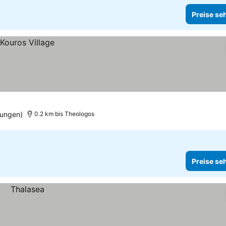
Preise se
tungen)
0.2 km bis Theologos
Preise se