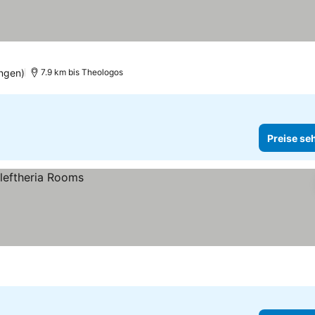
ngen)
7.9 km bis Theologos
Preise se