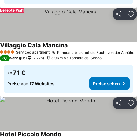
Beliebte Wahl
Teilen
Zu
Villaggio Cala Mancina
Serviced apartment
Panoramablick auf die Bucht von der Anhöhe
4 Sterne
8,1
Sehr gut
2.225
3.9 km bis Tonnara del Secco
71 €
Ab
Preise von
17 Websites
Preise sehen
Teilen
Zu
Hotel Piccolo Mondo