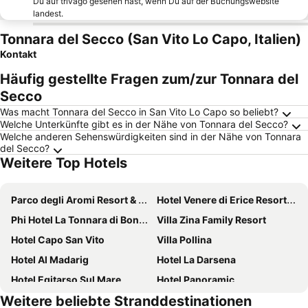
Du auf trivago gesehen hast, wenn Du auf der Buchungswebsite
landest.
Tonnara del Secco (San Vito Lo Capo, Italien)
Kontakt
Häufig gestellte Fragen zum/zur Tonnara del
Secco
Was macht Tonnara del Secco in San Vito Lo Capo so beliebt?
Welche Unterkünfte gibt es in der Nähe von Tonnara del Secco?
Welche anderen Sehenswürdigkeiten sind in der Nähe von Tonnara
del Secco?
Weitere Top Hotels
Parco degli Aromi Resort & SPA
Hotel Venere di Erice Resort & Spa
Phi Hotel La Tonnara di Bonagia
Villa Zina Family Resort
Hotel Capo San Vito
Villa Pollina
Hotel Al Madarig
Hotel La Darsena
Hotel Egitarso Sul Mare
Hotel Panoramic
Weitere beliebte Stranddestinationen
Hotel Piccolo Mondo
Cala di Ponente