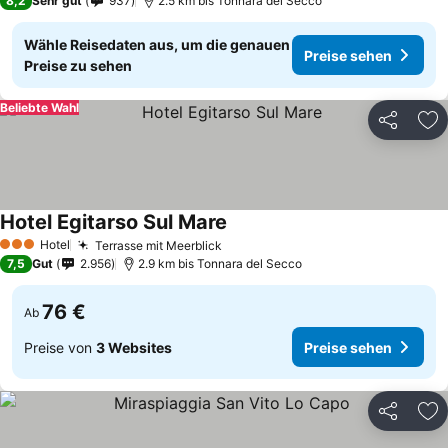
8,2
Sehr gut
937
2.5 km bis Tonnara del Secco
Wähle Reisedaten aus, um die genauen
Preise sehen
Preise zu sehen
Beliebte Wahl
Teilen
Zu
Hotel Egitarso Sul Mare
Hotel
Terrasse mit Meerblick
3 Sterne
7,5
Gut
2.956
2.9 km bis Tonnara del Secco
76 €
Ab
Preise von
3 Websites
Preise sehen
Teilen
Zu