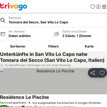
Favoriten
Einlog
Me
Reiseziel
Tonnara del Secco, San Vito Lo Capo
An-/Abreise
Gäste und Zimmer
Daten wählen
2 Gäste, 1 Zimmer
Sortieren
Filtern
Karte
Unterkünfte in San Vito Lo Capo nahe
Tonnara del Secco (San Vito Lo Capo, Italien)
So beeinflussen Zahlungen an uns unser Ranking
Teilen
Zu
Residence Le Piscine
Serviced apartment
Gut ausgestattete Kochnischen in einigen Einheiten