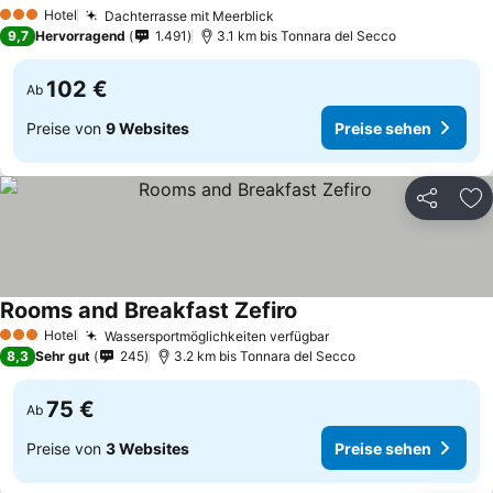
Hotel
Dachterrasse mit Meerblick
3 Sterne
9,7
Hervorragend
1.491
3.1 km bis Tonnara del Secco
102 €
Ab
Preise von
9 Websites
Preise sehen
Teilen
Zu
Rooms and Breakfast Zefiro
Hotel
Wassersportmöglichkeiten verfügbar
3 Sterne
8,3
Sehr gut
245
3.2 km bis Tonnara del Secco
75 €
Ab
Preise von
3 Websites
Preise sehen