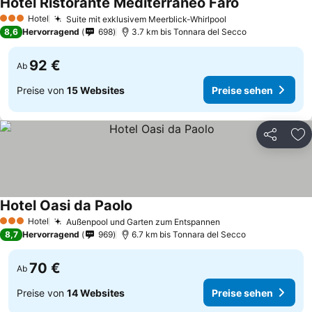
Hotel Ristorante Mediterraneo Faro
Hotel
Suite mit exklusivem Meerblick-Whirlpool
3 Sterne
8,6
Hervorragend
698
3.7 km bis Tonnara del Secco
92 €
Ab
Preise von
15 Websites
Preise sehen
Teilen
Zu
Hotel Oasi da Paolo
Hotel
Außenpool und Garten zum Entspannen
3 Sterne
8,7
Hervorragend
969
6.7 km bis Tonnara del Secco
70 €
Ab
Preise von
14 Websites
Preise sehen