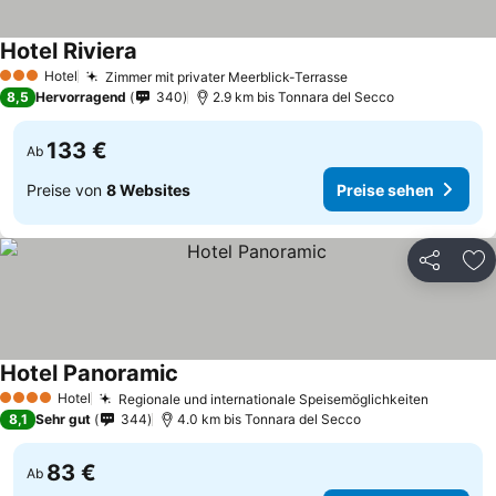
Hotel Riviera
Hotel
Zimmer mit privater Meerblick-Terrasse
3 Sterne
8,5
Hervorragend
340
2.9 km bis Tonnara del Secco
133 €
Ab
Preise von
8 Websites
Preise sehen
Teilen
Zu
Hotel Panoramic
Hotel
Regionale und internationale Speisemöglichkeiten
4 Sterne
8,1
Sehr gut
344
4.0 km bis Tonnara del Secco
83 €
Ab