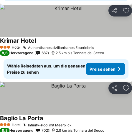
Teilen
Zu
Krimar Hotel
Hotel
Authentisches sizilianisches Esserlebnis
3 Sterne
8,6
Hervorragend
687
2.5 km bis Tonnara del Secco
Wähle Reisedaten aus, um die genauen
Preise sehen
Preise zu sehen
Teilen
Zu
Baglio La Porta
Hotel
Infinity-Pool mit Meerblick
3 Sterne
8,8
Hervorragend
702
2.8 km bis Tonnara del Secco