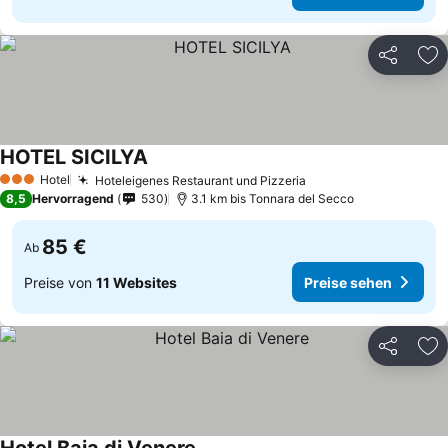
Teilen
Zu
HOTEL SICILYA
Hotel
Hoteleigenes Restaurant und Pizzeria
3 Sterne
8,5
Hervorragend
530
3.1 km bis Tonnara del Secco
85 €
Ab
Preise von
11 Websites
Preise sehen
Teilen
Zu