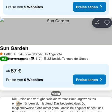
Preise von
5 Websites
Preise sehen
Teilen
Zu
Sun Garden
Hotel
Exklusive Strandclub-Angebote
1 Sterne
9,1
Hervorragend
412
2.8 km bis Tonnara del Secco
87 €
Ab
Preise von
9 Websites
Preise sehen
Mehr
Die Preise und Verfügbarkeit, die wir von Buchungswebsites
erhalten, ändern sich laufend. Das bedeutet, dass Du
möglicherweise nicht immer genau dasselbe Angebot findest, das