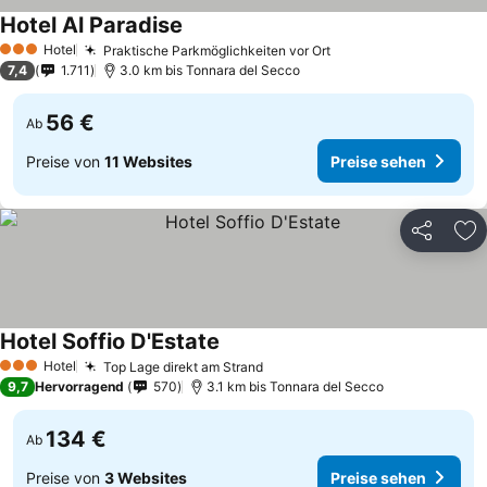
Hotel Al Paradise
Hotel
Praktische Parkmöglichkeiten vor Ort
3 Sterne
7,4
1.711
3.0 km bis Tonnara del Secco
56 €
Ab
Preise von
11 Websites
Preise sehen
Teilen
Zu
Hotel Soffio D'Estate
Hotel
Top Lage direkt am Strand
3 Sterne
9,7
Hervorragend
570
3.1 km bis Tonnara del Secco
134 €
Ab
Preise von
3 Websites
Preise sehen