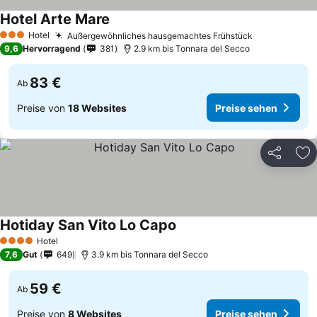
Hotel Arte Mare
Hotel
Außergewöhnliches hausgemachtes Frühstück
3 Sterne
9,6
Hervorragend
381
2.9 km bis Tonnara del Secco
83 €
Ab
Preise von
18 Websites
Preise sehen
Teilen
Zu
Hotiday San Vito Lo Capo
Hotel
4 Sterne
7,6
Gut
649
3.9 km bis Tonnara del Secco
59 €
Ab
Preise von
8 Websites
Preise sehen