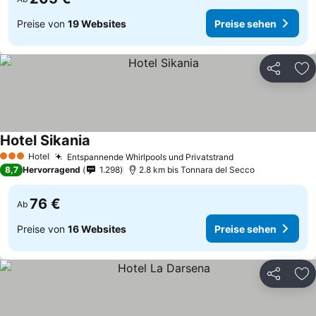
Preise von
19 Websites
Preise sehen
Teilen
Zu
Hotel Sikania
Hotel
Entspannende Whirlpools und Privatstrand
3 Sterne
8,7
Hervorragend
1.298
2.8 km bis Tonnara del Secco
76 €
Ab
Preise von
16 Websites
Preise sehen
Teilen
Zu