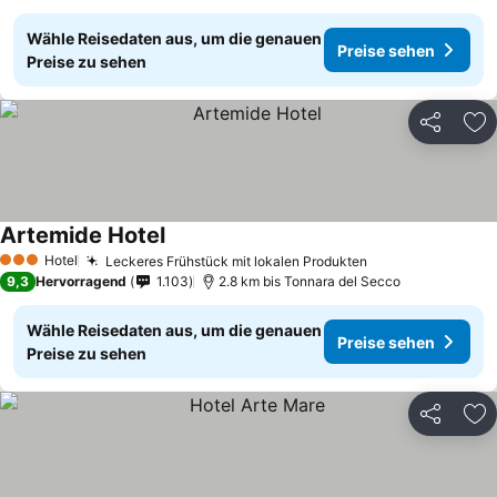
Wähle Reisedaten aus, um die genauen
Preise sehen
Preise zu sehen
Teilen
Zu
Artemide Hotel
Hotel
Leckeres Frühstück mit lokalen Produkten
3 Sterne
9,3
Hervorragend
1.103
2.8 km bis Tonnara del Secco
Wähle Reisedaten aus, um die genauen
Preise sehen
Preise zu sehen
Teilen
Zu