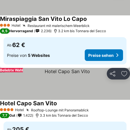
Miraspiaggia San Vito Lo Capo
Hotel
Restaurant mit malerischem Meerblick
3 Sterne
8,5
Hervorragend
2.236
3.2 km bis Tonnara del Secco
62 €
Ab
Preise von
5 Websites
Preise sehen
Beliebte Wahl
Teilen
Zu
Hotel Capo San Vito
Hotel
Rooftop-Lounge mit Panoramablick
4 Sterne
7,7
Gut
1.422
3.3 km bis Tonnara del Secco
205 €
Ab