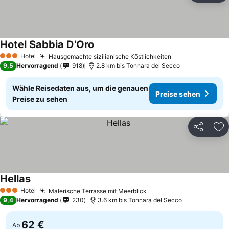
Hotel Sabbia D'Oro
Hotel
Hausgemachte sizilianische Köstlichkeiten
3 Sterne
9,5
Hervorragend
918
2.8 km bis Tonnara del Secco
Wähle Reisedaten aus, um die genauen
Preise sehen
Preise zu sehen
Teilen
Zu
Hellas
Hotel
Malerische Terrasse mit Meerblick
3 Sterne
9,4
Hervorragend
230
3.6 km bis Tonnara del Secco
62 €
Ab