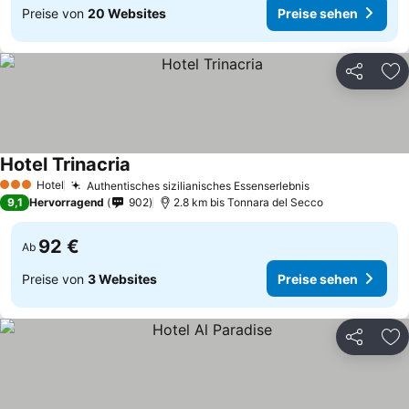
Preise von
20 Websites
Preise sehen
Teilen
Zu
Hotel Trinacria
Hotel
Authentisches sizilianisches Essenserlebnis
3 Sterne
9,1
Hervorragend
902
2.8 km bis Tonnara del Secco
92 €
Ab
Preise von
3 Websites
Preise sehen
Teilen
Zu