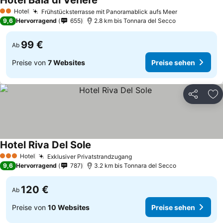
Hotel Baia di Venere
Hotel
Frühstücksterrasse mit Panoramablick aufs Meer
2 Sterne
9,6
Hervorragend
655
2.8 km bis Tonnara del Secco
99 €
Ab
Preise von
7 Websites
Preise sehen
Teilen
Zu
Hotel Riva Del Sole
Hotel
Exklusiver Privatstrandzugang
3 Sterne
9,6
Hervorragend
787
3.2 km bis Tonnara del Secco
120 €
Ab
Preise von
10 Websites
Preise sehen