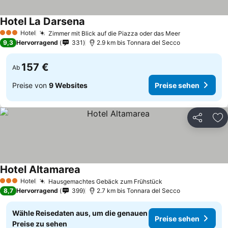
Hotel La Darsena
Hotel
Zimmer mit Blick auf die Piazza oder das Meer
3 Sterne
9,3
Hervorragend
331
2.9 km bis Tonnara del Secco
157 €
Ab
Preise von
9 Websites
Preise sehen
Teilen
Zu
Hotel Altamarea
Hotel
Hausgemachtes Gebäck zum Frühstück
3 Sterne
8,7
Hervorragend
399
2.7 km bis Tonnara del Secco
Wähle Reisedaten aus, um die genauen
Preise sehen
Preise zu sehen