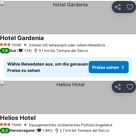
Teilen
Zu
Hotel Gardenia
Hotel
Zimmer mit teilweisem oder vollem Meerblick
3 Sterne
7,9
Gut
174
3.1 km bis Tonnara del Secco
Wähle Reisedaten aus, um die genauen
Preise sehen
Preise zu sehen
Teilen
Zu
Helios Hotel
Hotel
Hausgemachtes sizilianisches Frühstücksgebäck
3 Sterne
9,2
Hervorragend
1.891
2.7 km bis Tonnara del Secco