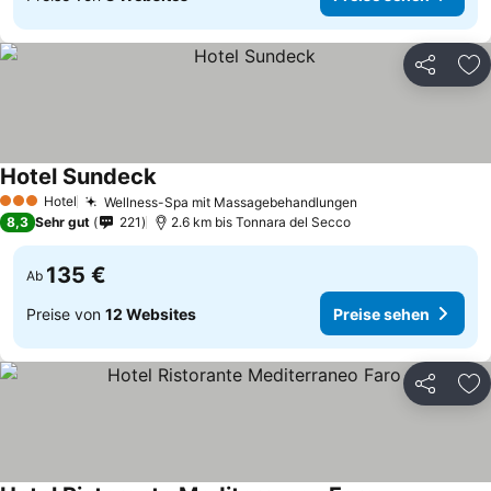
Teilen
Zu
Hotel Sundeck
Hotel
Wellness-Spa mit Massagebehandlungen
3 Sterne
8,3
Sehr gut
221
2.6 km bis Tonnara del Secco
135 €
Ab
Preise von
12 Websites
Preise sehen
Teilen
Zu