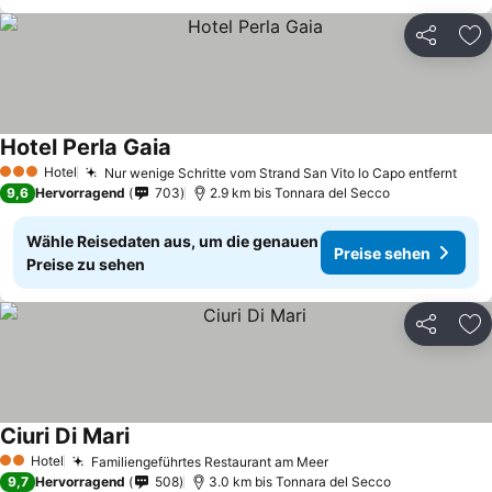
Teilen
Zu
Hotel Perla Gaia
Hotel
Nur wenige Schritte vom Strand San Vito lo Capo entfernt
3 Sterne
9,6
Hervorragend
703
2.9 km bis Tonnara del Secco
Wähle Reisedaten aus, um die genauen
Preise sehen
Preise zu sehen
Teilen
Zu
Ciuri Di Mari
Hotel
Familiengeführtes Restaurant am Meer
2 Sterne
9,7
Hervorragend
508
3.0 km bis Tonnara del Secco