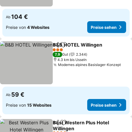
104 €
Ab
Preise von
4 Websites
Preise sehen
B&B HOTEL Willingen
Teilen
Zu Favoriten hinzufügen
Prei
3 Sterne
7,9
Gut
2.344
4.3 km bis Usseln
Modernes alpines Basislager-Konzept
Prei
59 €
Ab
Preise von
15 Websites
Preise sehen
Best Western Plus Hotel
Teilen
Zu Favoriten hinzufügen
Willingen