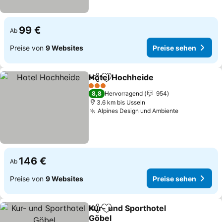
99 €
Ab
Preise von
9 Websites
Preise sehen
Hotel Hochheide
Teilen
Zu Favoriten hinzufügen
Preise se
3 Sterne
8,8
Hervorragend
954
3.6 km bis Usseln
Alpines Design und Ambiente
Preise sehe
146 €
Ab
Preise von
9 Websites
Preise sehen
Kur- und Sporthotel
Teilen
Zu Favoriten hinzufügen
Göbel