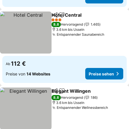
Hotel Central
Teilen
Zu Favoriten hinzufügen
Preise sehen
3 Sterne
8,8
Hervorragend
1.465
3.6 km bis Usseln
Entspannender Saunabereich
Preise seh
112 €
Ab
Preise von
14 Websites
Preise sehen
Elegant Willingen
Teilen
Zu Favoriten hinzufügen
Preise s
8,8
Hervorragend
186
3.6 km bis Usseln
Entspannender Wellnessbereich
Preise se