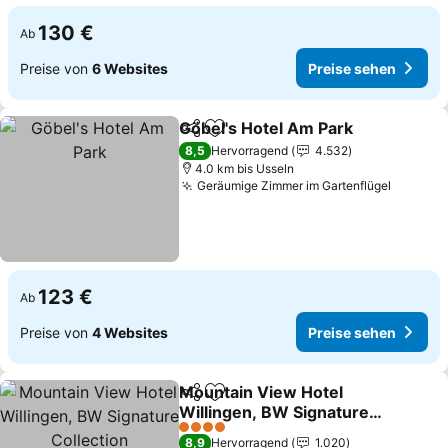
130 €
Ab
Preise von
6 Websites
Preise sehen
Göbel's Hotel Am Park
Teilen
Zu Favoriten hinzufügen
Prei
8,5
Hervorragend
4.532
4.0 km bis Usseln
Geräumige Zimmer im Gartenflügel
Preise 
123 €
Ab
Preise von
4 Websites
Preise sehen
Mountain View Hotel
Teilen
Zu Favoriten hinzufügen
Willingen, BW Signature
Collection
Preise sehen
4 Sterne
8,9
Hervorragend
1.020