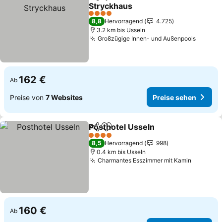
Teilen
Zu Favoriten hinzufügen
Stryckhaus
Preise sehen
4 Sterne
8,8
Hervorragend
4.725
3.2 km bis Usseln
Großzügige Innen- und Außenpools
Preise
162 €
Ab
Preise von
7 Websites
Preise sehen
Posthotel Usseln
Teilen
Zu Favoriten hinzufügen
Preise se
4 Sterne
8,5
Hervorragend
998
0.4 km bis Usseln
Charmantes Esszimmer mit Kamin
Preise 
160 €
Ab