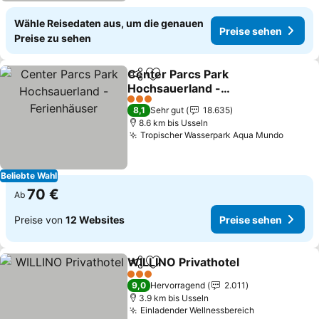
Wähle Reisedaten aus, um die genauen
Preise sehen
Preise zu sehen
Center Parcs Park
Teilen
Zu Favoriten hinzufügen
Hochsauerland -
Ferienhäuser
Preise sehen
3 Sterne
8,1
Sehr gut
18.635
8.6 km bis Usseln
Tropischer Wasserpark Aqua Mundo
Preise
Beliebte Wahl
70 €
Ab
Preise von
12 Websites
Preise sehen
WILLINO Privathotel
Teilen
Zu Favoriten hinzufügen
Preise
3 Sterne
9,0
Hervorragend
2.011
3.9 km bis Usseln
Einladender Wellnessbereich
Preise sehe