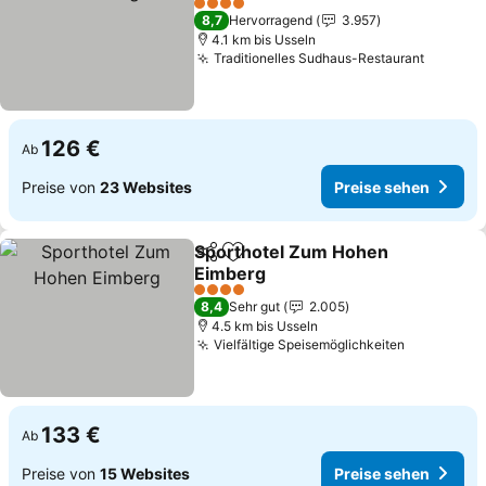
Preise sehen
4 Sterne
8,7
Hervorragend
3.957
4.1 km bis Usseln
Traditionelles Sudhaus-Restaurant
Preise 
126 €
Ab
Preise von
23 Websites
Preise sehen
Sporthotel Zum Hohen
Teilen
Zu Favoriten hinzufügen
Eimberg
Preise sehen
4 Sterne
8,4
Sehr gut
2.005
4.5 km bis Usseln
Vielfältige Speisemöglichkeiten
Preise se
133 €
Ab
Preise von
15 Websites
Preise sehen