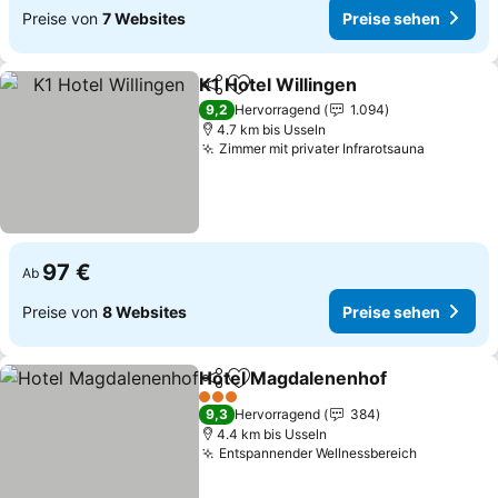
Preise von
7 Websites
Preise sehen
K1 Hotel Willingen
Teilen
Zu Favoriten hinzufügen
Preise s
9,2
Hervorragend
1.094
4.7 km bis Usseln
Zimmer mit privater Infrarotsauna
Preise s
97 €
Ab
Preise von
8 Websites
Preise sehen
Hotel Magdalenenhof
Teilen
Zu Favoriten hinzufügen
Prei
3 Sterne
9,3
Hervorragend
384
4.4 km bis Usseln
Entspannender Wellnessbereich
Preise se