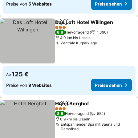
Preise von
5 Websites
Preise sehen
Das Loft Hotel Willingen
Teilen
Zu Favoriten hinzufügen
Pr
3 Sterne
8,6
Hervorragend
1.390
4.0 km bis Usseln
Zentrale Kurparklage
Preise sehen
125 €
Ab
Preise von
9 Websites
Preise sehen
Hotel Berghof
Teilen
Zu Favoriten hinzufügen
Preise sehen
3 Sterne
8,5
Hervorragend
554
0.9 km bis Usseln
Entspannender Spa mit Sauna und
Dampfbad