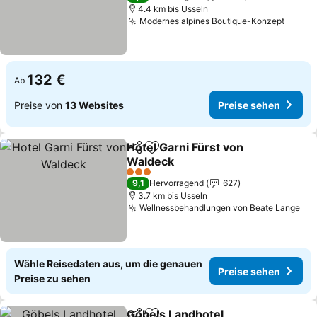
4.4 km bis Usseln
Modernes alpines Boutique-Konzept
Preis
132 €
Ab
Preise von
13 Websites
Preise sehen
Hotel Garni Fürst von
Teilen
Zu Favoriten hinzufügen
Waldeck
Preise sehen
3 Sterne
9,1
Hervorragend
627
3.7 km bis Usseln
Wellnessbehandlungen von Beate Lange
Pre
Wähle Reisedaten aus, um die genauen
Preise sehen
Preise zu sehen
Göbels Landhotel