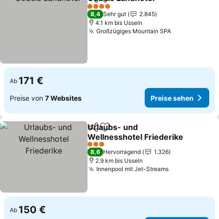
Teilen
Zu Favoriten hinzufügen
Preise s
4 Sterne
8,4
Sehr gut
2.845
4.1 km bis Usseln
Großzügiges Mountain SPA
Preise sehen
171 €
Ab
Preise von
7 Websites
Preise sehen
Urlaubs- und
Teilen
Zu Favoriten hinzufügen
Wellnesshotel Friederike
Preise sehen
3 Sterne
8,6
Hervorragend
1.326
2.9 km bis Usseln
Innenpool mit Jet-Streams
Preise sehen
150 €
Ab