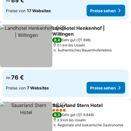
89 €
Ab
Preise von
17 Websites
Preise sehen
Landhotel Henkenhof |
Teilen
Zu Favoriten hinzufügen
Willingen
Preise sehen
8,4
Sehr gut
698
0.1 km bis Usseln
Authentisches Bauernhoferlebnis
Preise s
76 €
Ab
Preise von
7 Websites
Preise sehen
Sauerland Stern Hotel
Teilen
Zu Favoriten hinzufügen
Prei
4 Sterne
8,3
Sehr gut
6.846
3.9 km bis Usseln
Regionale und toskanische Gastronomie
Pre