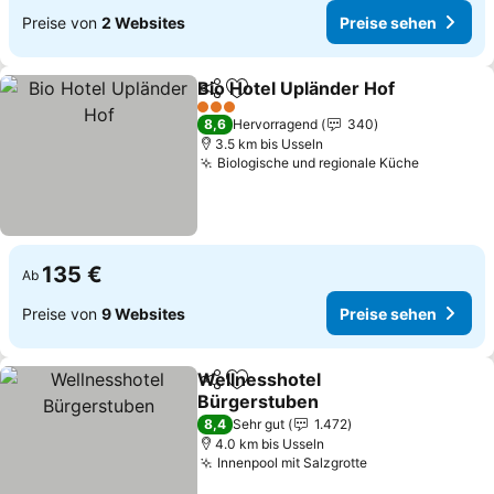
Preise von
2 Websites
Preise sehen
Bio Hotel Upländer Hof
Teilen
Zu Favoriten hinzufügen
Pre
3 Sterne
8,6
Hervorragend
340
3.5 km bis Usseln
Biologische und regionale Küche
Preise s
135 €
Ab
Preise von
9 Websites
Preise sehen
Wellnesshotel
Teilen
Zu Favoriten hinzufügen
Bürgerstuben
Preise sehen
8,4
Sehr gut
1.472
4.0 km bis Usseln
Innenpool mit Salzgrotte
Preise sehen