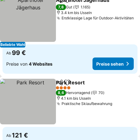
Aparthotel Jägerhaus
Teilen
Zu Favoriten hinzufügen
Prei
7,8
Gut
1.165
3.4 km bis Usseln
Erstklassige Lage für Outdoor-Aktivitäten
Pr
Beliebte Wahl
99 €
Ab
Preise von
4 Websites
Preise sehen
Park Resort
Teilen
Zu Favoriten hinzufügen
Preise sehen
4 Sterne
8,6
Hervorragend
70
4.1 km bis Usseln
Praktische Skiaufbewahrung
Preise sehe
121 €
Ab