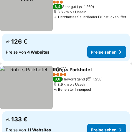
Preise sehen
3 Sterne
8,4
Sehr gut
1.260
3.6 km bis Usseln
Herzhaftes Sauerländer Frühstücksbuffet
Pr
126 €
Ab
Preise von
4 Websites
Preise sehen
Rüters Parkhotel
Teilen
Zu Favoriten hinzufügen
Preise se
4 Sterne
8,8
Hervorragend
1.258
3.9 km bis Usseln
Beheizter Innenpool
Preise sehen
133 €
Ab
Preise von
11 Websites
Preise sehen