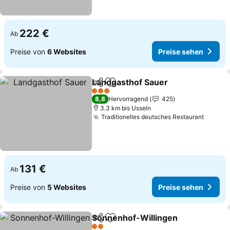
222 €
Ab
Preise von
6 Websites
Preise sehen
Landgasthof Sauer
Teilen
Zu Favoriten hinzufügen
Preise 
3 Sterne
8,8
Hervorragend
425
3.3 km bis Usseln
Traditionelles deutsches Restaurant
Preise
131 €
Ab
Preise von
5 Websites
Preise sehen
Sonnenhof-Willingen
Teilen
Zu Favoriten hinzufügen
Prei