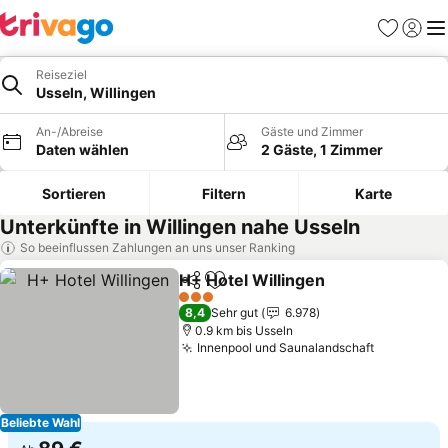
Favoriten
Einlog
Me
Reiseziel
Usseln, Willingen
An-/Abreise
Gäste und Zimmer
Daten wählen
2 Gäste, 1 Zimmer
Sortieren
Filtern
Karte
Unterkünfte in Willingen nahe Usseln
So beeinflussen Zahlungen an uns unser Ranking
H+ Hotel Willingen
Teilen
Zu Favoriten hinzufügen
Preise 
3 Sterne
8,4
Sehr gut
6.978
0.9 km bis Usseln
Innenpool und Saunalandschaft
Preise se
Beliebte Wahl