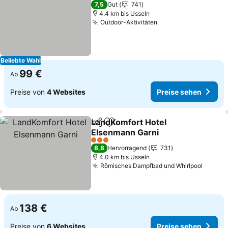
2 Sterne
7,5
Gut
741
4.4 km bis Usseln
Outdoor-Aktivitäten
Preise sehen
Beliebte Wahl
99 €
Ab
Preise von
4 Websites
Preise sehen
LandKomfort Hotel
Teilen
Zu Favoriten hinzufügen
Elsenmann Garni
Preise sehen
3 Sterne
8,8
Hervorragend
731
4.0 km bis Usseln
Römisches Dampfbad und Whirlpool
Preise
138 €
Ab
Preise von
6 Websites
Preise sehen