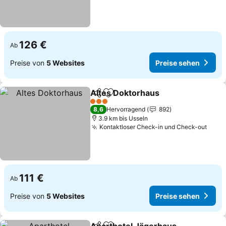
126 €
Ab
Preise von
5 Websites
Preise sehen
Altes Doktorhaus
Teilen
Zu Favoriten hinzufügen
Preise s
3 Sterne
8,6
Hervorragend
892
3.9 km bis Usseln
Kontaktloser Check-in und Check-out
Prei
111 €
Ab
Preise von
5 Websites
Preise sehen