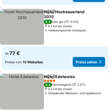
Hotel Hochsauerland
Teilen
Zu Favoriten hinzufügen
2010
Preise sehen
8,3
Sehr gut
3.100
4.2 km bis Usseln
Halbolympischer Innenpool
Preise sehen
77 €
Ab
Preise von
15 Websites
Preise sehen
Hotel Edelweiss
Teilen
Zu Favoriten hinzufügen
Preise seh
4 Sterne
9,3
Hervorragend
2.211
3.0 km bis Usseln
Einladender Wellness- und Spabereich
Prei