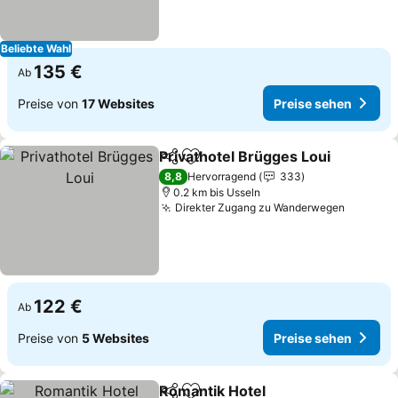
Beliebte Wahl
135 €
Ab
Preise von
17 Websites
Preise sehen
Privathotel Brügges Loui
Teilen
Zu Favoriten hinzufügen
P
8,8
Hervorragend
333
0.2 km bis Usseln
Direkter Zugang zu Wanderwegen
Preise 
122 €
Ab
Preise von
5 Websites
Preise sehen
Romantik Hotel