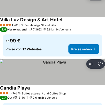
Villa Luz Design & Art Hotel
Preise sehen
Hotel
Erstklassige Strandnähe
Preise sehen
4 Sterne
8,9
Hervorragend
7.365
2.8 km bis Venecia
99 €
Ab
Preise von
17 Websites
Preise sehen
Teilen
Zu
Gandia Playa
Preise sehen
Hotel
Buffetrestaurant und Coffee Shop
Preise sehen
3 Sterne
7,7
Gut
3.401
2.6 km bis Venecia