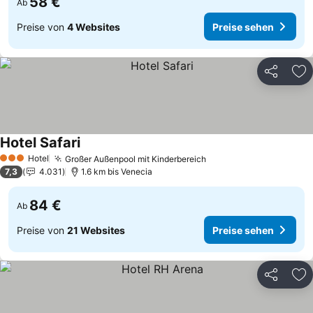
58 €
Ab
Preise von
4 Websites
Preise sehen
Teilen
Zu
Hotel Safari
Preise sehen
Hotel
Großer Außenpool mit Kinderbereich
Preise sehen
3 Sterne
7,3
4.031
1.6 km bis Venecia
84 €
Ab
Preise von
21 Websites
Preise sehen
Teilen
Zu