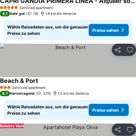
CAPRI GANDIA PRIMERA LÍNEA - Alquiler solo familias
Preise sehen
Serviced apartment
5 Sterne
8,1
Sehr gut
18
1.8 km bis Venecia
Wähle Reisedaten aus, um die genauen
Preise sehen
Preise zu sehen
Teilen
Zu
Beach & Port
Preise sehen
Serviced apartment
3 Sterne
8,7
Hervorragend
325
1.0 km bis Venecia
Wähle Reisedaten aus, um die genauen
Preise sehen
Preise zu sehen
Beliebte Wahl
Teilen
Zu