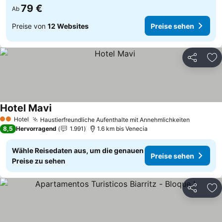
79 €
Ab
Preise von
12 Websites
Preise sehen
Teilen
Zu
Hotel Mavi
Preise sehen
Hotel
Haustierfreundliche Aufenthalte mit Annehmlichkeiten
Preise s
2 Sterne
8,5
Hervorragend
1.991
1.6 km bis Venecia
Wähle Reisedaten aus, um die genauen
Preise sehen
Preise zu sehen
Teilen
Zu