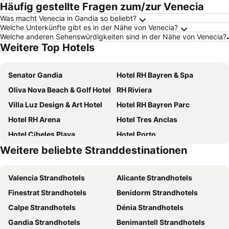
Häufig gestellte Fragen zum/zur Venecia
Was macht Venecia in Gandia so beliebt?
Welche Unterkünfte gibt es in der Nähe von Venecia?
Welche anderen Sehenswürdigkeiten sind in der Nähe von Venecia?
Weitere Top Hotels
Senator Gandia
Hotel RH Bayren & Spa
Oliva Nova Beach & Golf Hotel
RH Riviera
Villa Luz Design & Art Hotel
Hotel RH Bayren Parc
Hotel RH Arena
Hotel Tres Anclas
Hotel Cibeles Playa
Hotel Porto
Weitere beliebte Stranddestinationen
Hotel San Luis
VS Gandía Palace Hotel
Hotel RH Gijón & Spa
Hugo Beach Hotel
Valencia Strandhotels
Alicante Strandhotels
Tu&Me Resort - Adults Only
Hotel La Marsellesa
Finestrat Strandhotels
Benidorm Strandhotels
Hotel Los Robles
Hotel Safari
Calpe Strandhotels
Dénia Strandhotels
Hotel Azahar
Hostal Tropical
Gandia Strandhotels
Benimantell Strandhotels
Hotel Indigo Gandia - Beach By Ihg
Hotel Borgia