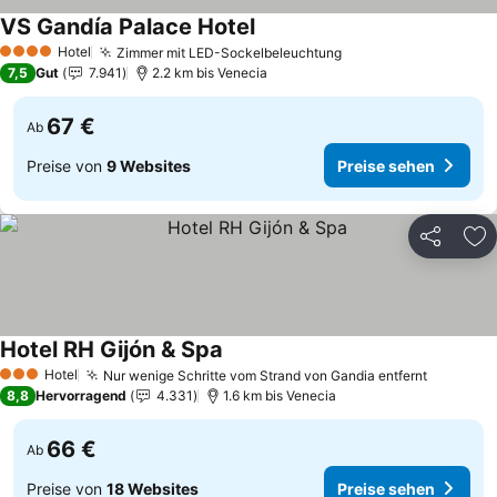
VS Gandía Palace Hotel
Preise sehen
Hotel
Zimmer mit LED-Sockelbeleuchtung
Preise sehen
4 Sterne
7,5
Gut
7.941
2.2 km bis Venecia
67 €
Ab
Preise von
9 Websites
Preise sehen
Teilen
Zu
Hotel RH Gijón & Spa
Preise sehen
Hotel
Nur wenige Schritte vom Strand von Gandia entfernt
Preise s
3 Sterne
8,8
Hervorragend
4.331
1.6 km bis Venecia
66 €
Ab
Preise von
18 Websites
Preise sehen