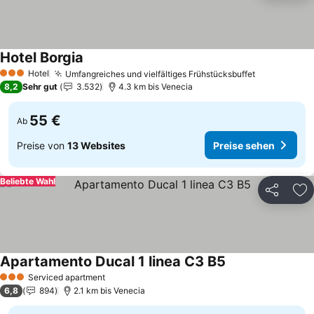
Hotel Borgia
Preise sehen
Hotel
Umfangreiches und vielfältiges Frühstücksbuffet
Preise seh
3 Sterne
8,2
Sehr gut
3.532
4.3 km bis Venecia
55 €
Ab
Preise von
13 Websites
Preise sehen
Beliebte Wahl
Teilen
Zu
Apartamento Ducal 1 linea C3 B5
Preise sehen
Serviced apartment
3 Sterne
6,8
894
2.1 km bis Venecia