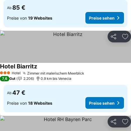
85 €
Ab
Preise von
19 Websites
Preise sehen
Teilen
Zu
Hotel Biarritz
Preise sehen
Hotel
Zimmer mit malerischem Meerblick
Preise sehen
3 Sterne
7,6
Gut
2.206
0.9 km bis Venecia
47 €
Ab
Preise von
18 Websites
Preise sehen
Teilen
Zu