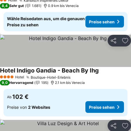
Hotel
Karibisch inspiriertes Dekor
Preise sehen
2 Sterne
8,4
Sehr gut
1.681
0.9 km bis Venecia
Wähle Reisedaten aus, um die genauen
Preise sehen
Preise zu sehen
Teilen
Zu
Hotel Indigo Gandia - Beach By Ihg
Preise sehen
Hotel
Boutique-Hotel-Erlebnis
Preise sehen
4 Sterne
9,0
Hervorragend
195
2.1 km bis Venecia
102 €
Ab
Preise von
2 Websites
Preise sehen
Teilen
Zu