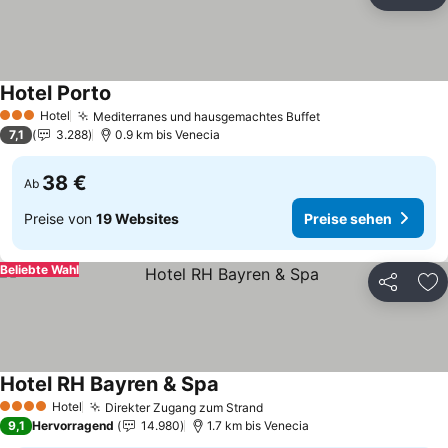
Teilen
Zu
Hotel Porto
Preise sehen
Hotel
Mediterranes und hausgemachtes Buffet
Preise sehen
3 Sterne
7,1
3.288
0.9 km bis Venecia
38 €
Ab
Preise von
19 Websites
Preise sehen
Beliebte Wahl
Teilen
Zu
Hotel RH Bayren & Spa
Preise sehen
Hotel
Direkter Zugang zum Strand
Preise sehen
4 Sterne
9,1
Hervorragend
14.980
1.7 km bis Venecia