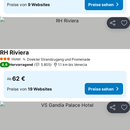
Preise von
9 Websites
Preise sehen
Teilen
Zu
RH Riviera
Preise sehen
Hotel
Direkter Strandzugang und Promenade
Preise sehen
3 Sterne
8,6
Hervorragend
5.805
1.1 km bis Venecia
62 €
Ab
Preise von
19 Websites
Preise sehen
Teilen
Zu