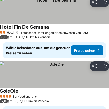
Teilen
Zu
Hotel Fin De Semana
Preise sehen
Hotel
Historisches, familiengeführtes Anwesen von 1913
Preise seh
2 Sterne
6,3
341
1.0 km bis Venecia
Wähle Reisedaten aus, um die genauen
Preise sehen
Preise zu sehen
Teilen
Zu
SoleOle
Preise sehen
Serviced apartment
4 Sterne
7,0
63
1.0 km bis Venecia