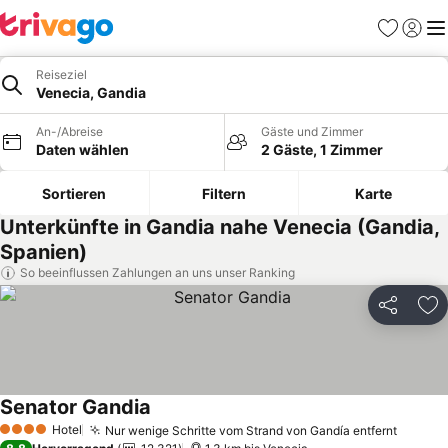
Favoriten
Einlog
Me
Reiseziel
Venecia, Gandia
An-/Abreise
Gäste und Zimmer
Daten wählen
2 Gäste, 1 Zimmer
Sortieren
Filtern
Karte
Unterkünfte in Gandia nahe Venecia (Gandia,
Spanien)
So beeinflussen Zahlungen an uns unser Ranking
Teilen
Zu
Senator Gandia
Preise sehen
Hotel
Nur wenige Schritte vom Strand von Gandía entfernt
Preise
4 Sterne