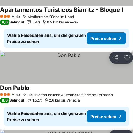
Apartamentos Turisticos Biarritz - Bloque I
Prei
Hotel
Mediterrane Küche im Hotel
Preise sehen
3 Sterne
8,0
Sehr gut
397
0.9 km bis Venecia
Wähle Reisedaten aus, um die genauen
Preise sehen
Preise zu sehen
Teilen
Zu
Don Pablo
Preise sehen
Hotel
Haustierfreundliche Aufenthalte für deine Fellnasen
Preise s
3 Sterne
8,0
Sehr gut
1.527
2.6 km bis Venecia
Wähle Reisedaten aus, um die genauen
Preise sehen
Preise zu sehen