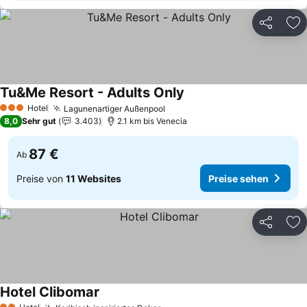
Teilen
Zu
Tu&Me Resort - Adults Only
Preise sehen
Hotel
Lagunenartiger Außenpool
Preise sehen
3 Sterne
8,0
Sehr gut
3.403
2.1 km bis Venecia
87 €
Ab
Preise von
11 Websites
Preise sehen
Teilen
Zu
Hotel Clibomar
Preise sehen