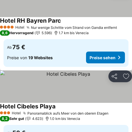
Hotel RH Bayren Parc
Preise sehen
Hotel
Nur wenige Schritte vom Strand von Gandia entfernt
Preise
4 Sterne
8,6
Hervorragend
5.596
1.7 km bis Venecia
75 €
Ab
Preise von
19 Websites
Preise sehen
Teilen
Zu
Hotel Cibeles Playa
Preise sehen
Hotel
Panoramablick aufs Meer von den oberen Etagen
Preise seh
3 Sterne
8,2
Sehr gut
4.623
1.0 km bis Venecia