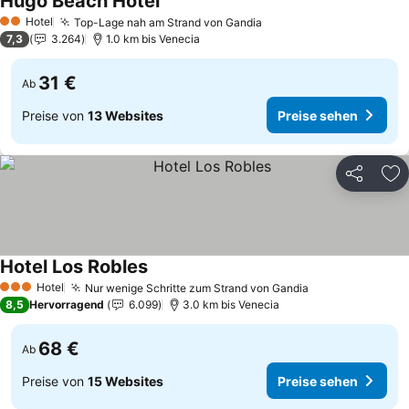
Hugo Beach Hotel
Preise sehen
Hotel
Top-Lage nah am Strand von Gandia
Preise sehen
2 Sterne
7,3
3.264
1.0 km bis Venecia
31 €
Ab
Preise von
13 Websites
Preise sehen
Teilen
Zu
Hotel Los Robles
Preise sehen
Hotel
Nur wenige Schritte zum Strand von Gandia
Preise sehen
3 Sterne
8,5
Hervorragend
6.099
3.0 km bis Venecia
68 €
Ab
Preise von
15 Websites
Preise sehen