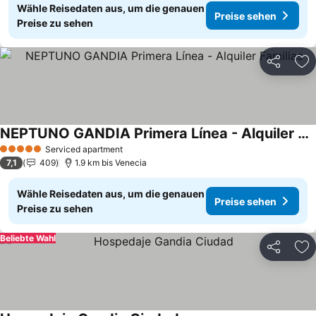
Wähle Reisedaten aus, um die genauen
Preise sehen
Preise zu sehen
Teilen
Zu
NEPTUNO GANDIA Primera Línea - Alquiler Familias
Preise sehen
Serviced apartment
5 Sterne
7,1
409
1.9 km bis Venecia
Wähle Reisedaten aus, um die genauen
Preise sehen
Preise zu sehen
Beliebte Wahl
Teilen
Zu