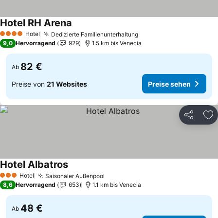
Hotel RH Arena
Preise sehen
Hotel
Dedizierte Familienunterhaltung
Preise sehen
4 Sterne
9,0
Hervorragend
929
1.5 km bis Venecia
82 €
Ab
Preise von
21 Websites
Preise sehen
Teilen
Zu
Hotel Albatros
Preise sehen
Hotel
Saisonaler Außenpool
Preise sehen
3 Sterne
8,6
Hervorragend
653
1.1 km bis Venecia
48 €
Ab