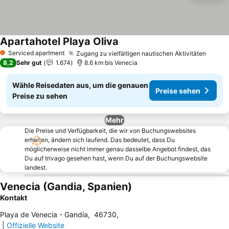
Apartahotel Playa Oliva
Preise sehen
Serviced apartment
Zugang zu vielfältigen nautischen Aktivitäten
Preis
1 Sterne
8,2
Sehr gut
1.674
8.6 km bis Venecia
Wähle Reisedaten aus, um die genauen
Preise sehen
Preise zu sehen
Mehr
Die Preise und Verfügbarkeit, die wir von Buchungswebsites
erhalten, ändern sich laufend. Das bedeutet, dass Du
möglicherweise nicht immer genau dasselbe Angebot findest, das
Du auf trivago gesehen hast, wenn Du auf der Buchungswebsite
landest.
Venecia (Gandia, Spanien)
Kontakt
Playa de Venecia - Gandía
,
46730
,
|
Offizielle Website