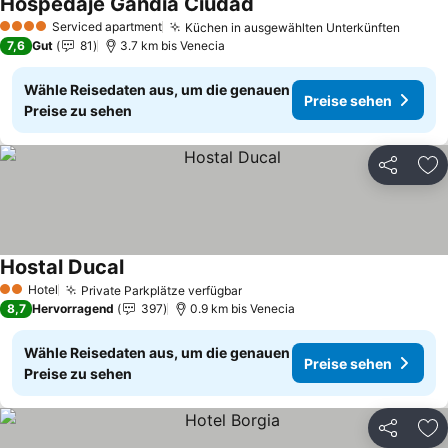
Hospedaje Gandia Ciudad
Preise sehen
Serviced apartment
Küchen in ausgewählten Unterkünften
Preise
4 Sterne
7,6
Gut
81
3.7 km bis Venecia
Wähle Reisedaten aus, um die genauen
Preise sehen
Preise zu sehen
Teilen
Zu
Hostal Ducal
Preise sehen
Hotel
Private Parkplätze verfügbar
Preise sehen
2 Sterne
8,7
Hervorragend
397
0.9 km bis Venecia
Wähle Reisedaten aus, um die genauen
Preise sehen
Preise zu sehen
Teilen
Zu