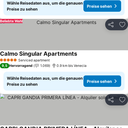
Wähle Reisedaten aus, um die genauen
Preise sehen
Preise zu sehen
Beliebte Wahl
Teilen
Zu
Calmo Singular Apartments
Preise sehen
Serviced apartment
5 Sterne
9,5
Hervorragend
1.069
0.9 km bis Venecia
Wähle Reisedaten aus, um die genauen
Preise sehen
Preise zu sehen
Teilen
Zu