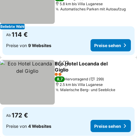
5.8 km bis Villa Luganese
Automatisches Parken mit Autoaufzug
Prei
Beliebte Wahl
114 €
Ab
Preise von
9 Websites
Preise sehen
Eco Hotel Locanda del
Teilen
Zu Favoriten hinzufügen
Giglio
Preise sehen
2 Sterne
8,7
Hervorragend
299
2.5 km bis Villa Luganese
Malerische Berg- und Seeblicke
Preise se
172 €
Ab
Preise von
4 Websites
Preise sehen