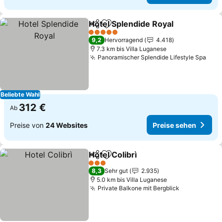
Hotel Splendide Royal
Teilen
Zu Favoriten hinzufügen
Prei
5 Sterne
9,2
Hervorragend
4.418
7.3 km bis Villa Luganese
Panoramischer Splendide Lifestyle Spa
Prei
Beliebte Wahl
312 €
Ab
Preise von
24 Websites
Preise sehen
Hotel Colibrì
Teilen
Zu Favoriten hinzufügen
Preise sehen
3 Sterne
8,3
Sehr gut
2.935
5.0 km bis Villa Luganese
Private Balkone mit Bergblick
Preise seh