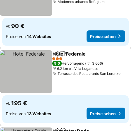
Modernes urbanes Refugium
Preise sehe
90 €
Ab
Preise von
14 Websites
Preise sehen
Hotel Federale
Teilen
Zu Favoriten hinzufügen
Preise sehe
3 Sterne
9,0
Hervorragend
3.606
6.2 km bis Villa Luganese
Terrasse des Restaurants San Lorenzo
Prei
195 €
Ab
Preise von
13 Websites
Preise sehen