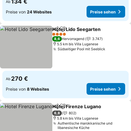
134 €
Ab
Preise von
24 Websites
Preise sehen
Hotel Lido Seegarten
Teilen
Zu Favoriten hinzufügen
Preis
4 Sterne
8,6
Hervorragend
3.747
5.5 km bis Villa Luganese
Südseitiger Pool mit Seeblick
Preise sehe
270 €
Ab
Preise von
8 Websites
Preise sehen
Hotel Firenze Lugano
Teilen
Zu Favoriten hinzufügen
Prei
6,8
802
5.8 km bis Villa Luganese
Authentische marokkanische und
libanesische Küche