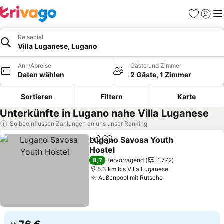
Favoriten
Einlog
Me
Reiseziel
Villa Luganese, Lugano
An-/Abreise
Gäste und Zimmer
Daten wählen
2 Gäste, 1 Zimmer
Sortieren
Filtern
Karte
Unterkünfte in Lugano nahe Villa Luganese
So beeinflussen Zahlungen an uns unser Ranking
Lugano Savosa Youth
Teilen
Zu Favoriten hinzufügen
Hostel
Preise sehen
8,7
Hervorragend
1.772
5.3 km bis Villa Luganese
Außenpool mit Rutsche
Preise sehen