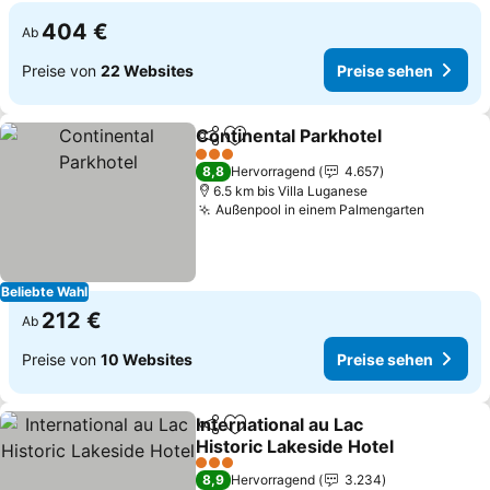
404 €
Ab
Preise von
22 Websites
Preise sehen
Continental Parkhotel
Teilen
Zu Favoriten hinzufügen
Prei
3 Sterne
8,8
Hervorragend
4.657
6.5 km bis Villa Luganese
Außenpool in einem Palmengarten
Preise 
Beliebte Wahl
212 €
Ab
Preise von
10 Websites
Preise sehen
International au Lac
Teilen
Zu Favoriten hinzufügen
Historic Lakeside Hotel
Preise sehen
3 Sterne
8,9
Hervorragend
3.234