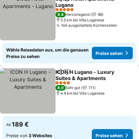
Teilen
Zu Favoriten hinzufügen
Lugano
Preise sehen
5 Sterne
8,8
Hervorragend
98
5.5 km bis Villa Luganese
Voll ausgestattete Küchenzeilen
Preise se
Wähle Reisedaten aus, um die genauen
Preise sehen
Preise zu sehen
ICON H Lugano - Luxury
Teilen
Zu Favoriten hinzufügen
Suites & Apartments
Preise sehen
4 Sterne
8,0
Sehr gut
711
4.9 km bis Villa Luganese
189 €
Ab
Preise von
3 Websites
Preise sehen