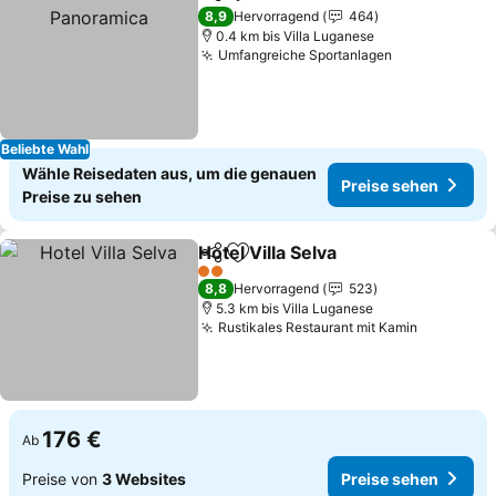
Teilen
Zu Favoriten hinzufügen
8,9
Hervorragend
464
0.4 km bis Villa Luganese
Umfangreiche Sportanlagen
Preise sehe
Beliebte Wahl
Wähle Reisedaten aus, um die genauen
Preise sehen
Preise zu sehen
Hotel Villa Selva
Teilen
Zu Favoriten hinzufügen
Preise seh
2 Sterne
8,8
Hervorragend
523
5.3 km bis Villa Luganese
Rustikales Restaurant mit Kamin
Preise se
176 €
Ab
Preise von
3 Websites
Preise sehen