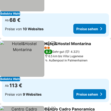
Beliebte Wahl
68 €
Ab
Preise von
10 Websites
Preise sehen
Hotel&Hostel Montarina
Teilen
Zu Favoriten hinzufügen
Pr
2 Sterne
8,2
Sehr gut
4.321
6.5 km bis Villa Luganese
Außenpool in Palmenhainen
Preise sehen
Beliebte Wahl
113 €
Ab
Preise von
9 Websites
Preise sehen
Centro Cadro Panoramica