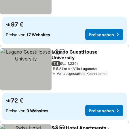
97 €
Ab
Preise von
17 Websites
Preise sehen
Lugano GuestHouse
Teilen
Zu Favoriten hinzufügen
University
Preise sehen
7,3
1.234
5.2 km bis Villa Luganese
Voll ausgestattete Kochnischen
Preise se
72 €
Ab
Preise von
9 Websites
Preise sehen
Swiss Hotel Apartments -