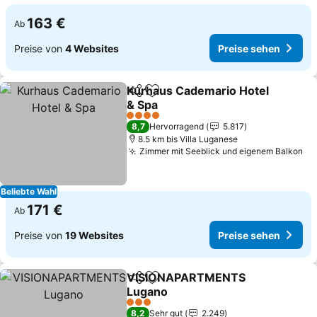
163 €
Ab
Preise von
4 Websites
Preise sehen
Kurhaus Cademario Hotel
Teilen
Zu Favoriten hinzufügen
& Spa
Preise sehen
4 Sterne
8,7
Hervorragend
5.817
8.5 km bis Villa Luganese
Zimmer mit Seeblick und eigenem Balkon
Pr
Beliebte Wahl
171 €
Ab
Preise von
19 Websites
Preise sehen
VISIONAPARTMENTS
Teilen
Zu Favoriten hinzufügen
Lugano
Preise sehen
3 Sterne
8,2
Sehr gut
2.249