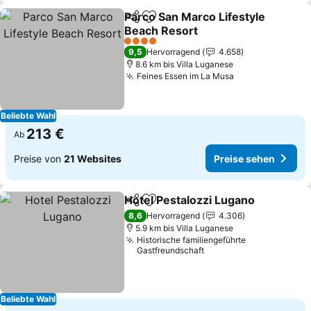
Parco San Marco Lifestyle
Teilen
Zu Favoriten hinzufügen
Beach Resort
Preise sehen
4 Sterne
9,5
Hervorragend
4.658
8.6 km bis Villa Luganese
Feines Essen im La Musa
Preise sehen
Beliebte Wahl
213 €
Ab
Preise von
21 Websites
Preise sehen
Hotel Pestalozzi Lugano
Teilen
Zu Favoriten hinzufügen
Pr
8,6
Hervorragend
4.306
5.9 km bis Villa Luganese
Historische familiengeführte
Gastfreundschaft
Beliebte Wahl