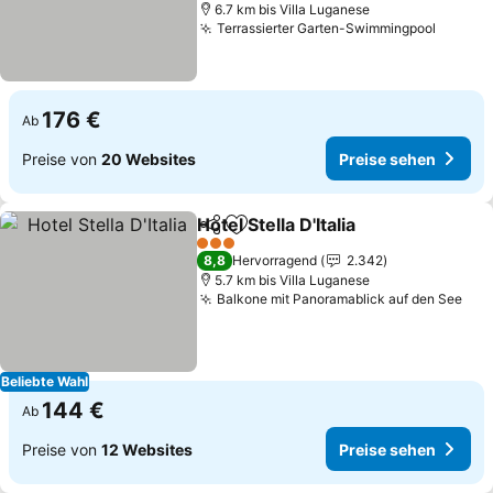
6.7 km bis Villa Luganese
Terrassierter Garten-Swimmingpool
Preise
176 €
Ab
Preise von
20 Websites
Preise sehen
Hotel Stella D'Italia
Teilen
Zu Favoriten hinzufügen
Preise 
3 Sterne
8,8
Hervorragend
2.342
5.7 km bis Villa Luganese
Balkone mit Panoramablick auf den See
Pre
Beliebte Wahl
144 €
Ab
Preise von
12 Websites
Preise sehen