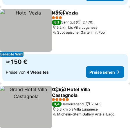
Hotel Vezia
Teilen
Zu Favoriten hinzufügen
Preise sehen
3 Sterne
8,1
Sehr gut
2.470
5.2 km bis Villa Luganese
Subtropischer Garten mit Pool
Preise seh
Beliebte Wahl
150 €
Ab
Preise von
4 Websites
Preise sehen
Grand Hotel Villa
Teilen
Zu Favoriten hinzufügen
Castagnola
Preise sehen
5 Sterne
9,4
Hervorragend
2.745
5.3 km bis Villa Luganese
Michelin-Stern Gallery Arté al Lago
Preise