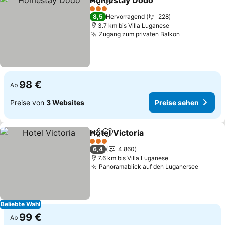
Homestay Dodo
Teilen
Zu Favoriten hinzufügen
Preise seh
3 Sterne
8,5
Hervorragend
228
3.7 km bis Villa Luganese
Zugang zum privaten Balkon
Preise sehe
98 €
Ab
Preise von
3 Websites
Preise sehen
Hotel Victoria
Teilen
Zu Favoriten hinzufügen
Preise sehen
3 Sterne
6,4
4.860
7.6 km bis Villa Luganese
Panoramablick auf den Luganersee
Preise
Beliebte Wahl
99 €
Ab