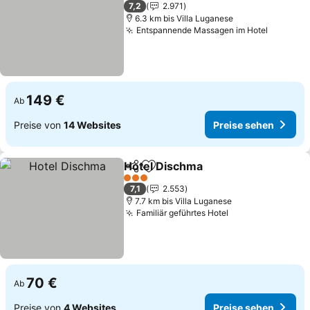
2 Sterne
7,2
2.971
6.3 km bis Villa Luganese
Entspannende Massagen im Hotel
Preise 
149 €
Ab
Preise von
14 Websites
Preise sehen
Hotel Dischma
Teilen
Zu Favoriten hinzufügen
Preise sehe
3 Sterne
7,1
2.553
7.7 km bis Villa Luganese
Familiär geführtes Hotel
Preise sehen
70 €
Ab
Preise von
4 Websites
Preise sehen