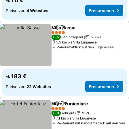
76 €
Ab
Preise von
4 Websites
Preise sehen
Villa Sassa
Teilen
Zu Favoriten hinzufügen
Preise sehen
4 Sterne
8,5
Hervorragend
5.857
5.5 km bis Villa Luganese
Panoramablick auf den Luganersee
Preise
183 €
Ab
Preise von
22 Websites
Preise sehen
Hotel Funicolare
Teilen
Zu Favoriten hinzufügen
Preise se
4 Sterne
8,3
Sehr gut
912
7.1 km bis Villa Luganese
Restaurant mit Panoramablick auf den See
P