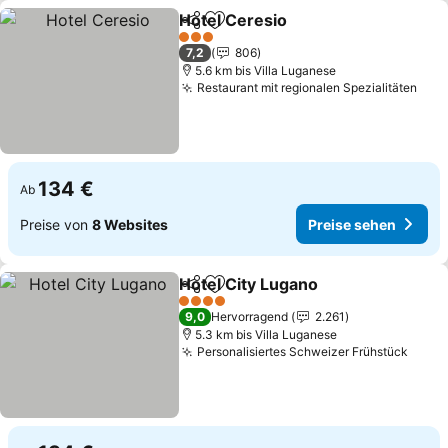
Hotel Ceresio
Teilen
Zu Favoriten hinzufügen
Preise sehen
3 Sterne
7,2
806
5.6 km bis Villa Luganese
Restaurant mit regionalen Spezialitäten
Prei
134 €
Ab
Preise von
8 Websites
Preise sehen
Hotel City Lugano
Teilen
Zu Favoriten hinzufügen
Preise s
4 Sterne
9,0
Hervorragend
2.261
5.3 km bis Villa Luganese
Personalisiertes Schweizer Frühstück
Preis