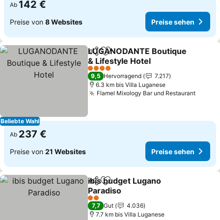
142 €
Ab
Preise von
8 Websites
Preise sehen
LUGANODANTE Boutique
Teilen
Zu Favoriten hinzufügen
& Lifestyle Hotel
Preise sehen
4 Sterne
9,5
Hervorragend
7.217
6.3 km bis Villa Luganese
Flamel Mixology Bar und Restaurant
Preise
Beliebte Wahl
237 €
Ab
Preise von
21 Websites
Preise sehen
ibis budget Lugano
Teilen
Zu Favoriten hinzufügen
Paradiso
Preise sehen
2 Sterne
7,7
Gut
4.036
7.7 km bis Villa Luganese