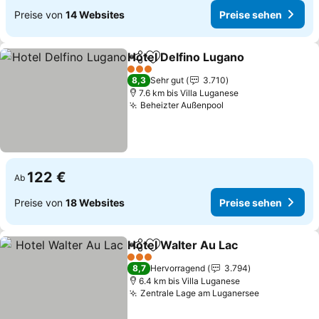
Preise von
14 Websites
Preise sehen
Hotel Delfino Lugano
Teilen
Zu Favoriten hinzufügen
Preis
3 Sterne
8,3
Sehr gut
3.710
7.6 km bis Villa Luganese
Beheizter Außenpool
Preise sehen
122 €
Ab
Preise von
18 Websites
Preise sehen
Hotel Walter Au Lac
Teilen
Zu Favoriten hinzufügen
Preise
3 Sterne
8,7
Hervorragend
3.794
6.4 km bis Villa Luganese
Zentrale Lage am Luganersee
Preise seh