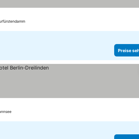
Kurfürstendamm
Preise se
annsee