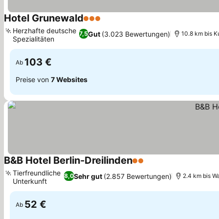
Hotel Grunewald
3 Sterne
Preise sehen
Herzhafte deutsche
Gut
(3.023 Bewertungen)
7,5
10.8 km bis 
Spezialitäten
Preise sehen
103 €
Ab
Preise von
7 Websites
B&B Hotel Berlin-Dreilinden
2 Sterne
Preise sehen
Tierfreundliche
Sehr gut
(2.857 Bewertungen)
8,0
2.4 km bis W
Unterkunft
Preise sehen
52 €
Ab