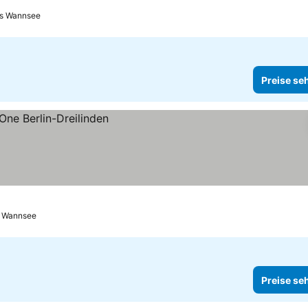
is Wannsee
Preise se
s Wannsee
Preise se