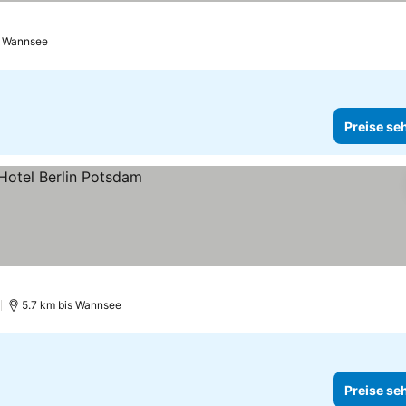
s Wannsee
Preise se
)
5.7 km bis Wannsee
Preise se