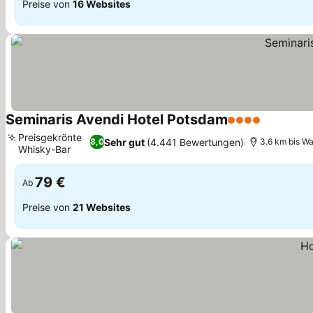
Preise von
16 Websites
Seminaris Avendi Hotel Potsdam
4 Sterne
Preise s
Preisgekrönte
Sehr gut
(4.441 Bewertungen)
8,0
3.6 km bis W
Whisky-Bar
Preise sehen
79 €
Ab
Preise von
21 Websites