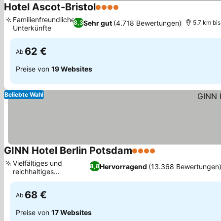
Hotel Ascot-Bristol
4 Sterne
Preise sehen
Familienfreundliche
Sehr gut
(4.718 Bewertungen)
8,3
5.7 km bi
Unterkünfte
Preise sehen
62 €
Ab
Preise von
19 Websites
Beliebte Wahl
GINN Hotel Berlin Potsdam
4 Sterne
Preise sehen
Vielfältiges und
Hervorragend
(13.368 Bewertungen
8,8
reichhaltiges
Preise sehen
Frühstücksbuffet
68 €
Ab
Preise von
17 Websites