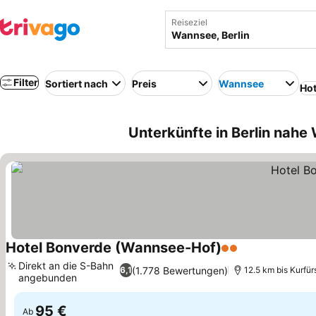
Reiseziel
Filter
Sortiert nach
Preis
Wannsee
Hot
Unterkünfte in Berlin nah
Hotel Bonverde (Wannsee-Hof)
2 Sterne
Preise sehen
Direkt an die S-Bahn
(1.778 Bewertungen)
6,1
12.5 km bis Kurf
angebunden
Preise sehen
95 €
Ab