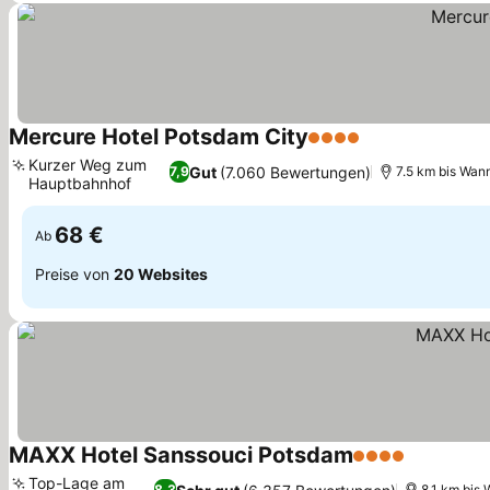
Mercure Hotel Potsdam City
4 Sterne
Preise sehen
Kurzer Weg zum
Gut
(7.060 Bewertungen)
7,9
7.5 km bis Wan
Hauptbahnhof
Preise sehen
68 €
Ab
Preise von
20 Websites
MAXX Hotel Sanssouci Potsdam
4 Sterne
Preise se
Top-Lage am
8,3
8.1 km bis