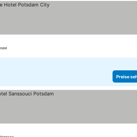
nsee
Preise se
hen
 Wannsee