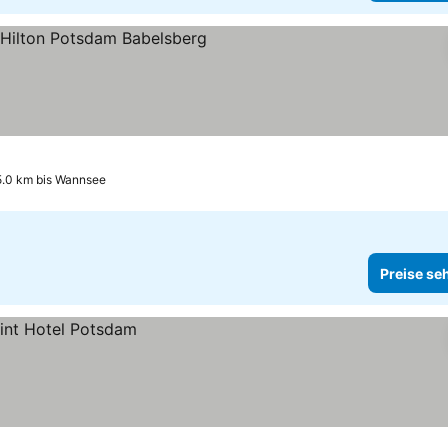
ne
reise sehen
5.0 km bis Wannsee
Preise se