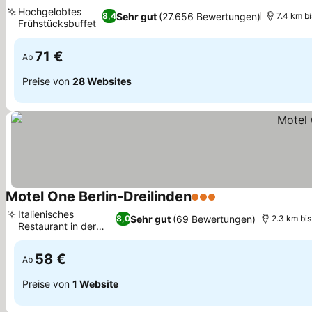
4 Sterne
Preise sehen
Hochgelobtes
Sehr gut
(27.656 Bewertungen)
8,4
7.4 km b
Frühstücksbuffet
Preise sehen
71 €
Ab
Preise von
28 Websites
Motel One Berlin-Dreilinden
3 Sterne
Preise sehen
Italienisches
Sehr gut
(69 Bewertungen)
8,0
2.3 km bi
Restaurant in der
Preise sehen
Nähe
58 €
Ab
Preise von
1 Website