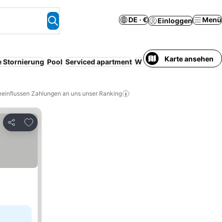
DE · €
Menü
Einloggen
Karte ansehen
e Stornierung
Pool
Serviced apartment
WLAN
Klimaanlage
Kein
eeinflussen Zahlungen an uns unser Ranking
Zu Favoriten hinzufügen
Teilen