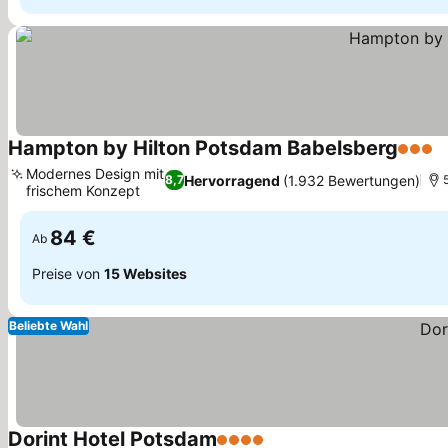
Hampton by Hilton Potsdam Babelsberg
3 Ster
P
Modernes Design mit
Hervorragend
(1.932 Bewertungen)
8,7
frischem Konzept
Preise sehen
84 €
Ab
Preise von
15 Websites
Beliebte Wahl
Dorint Hotel Potsdam