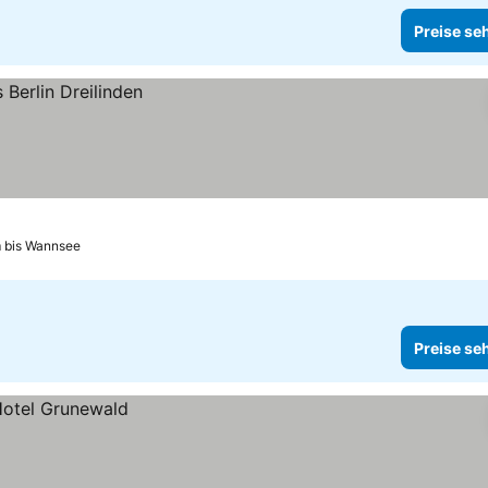
Preise se
m bis Wannsee
Preise se