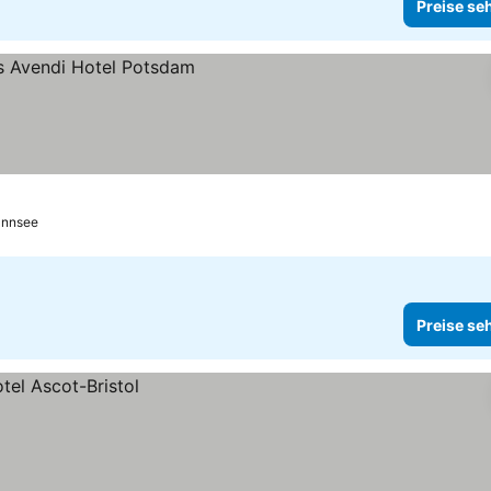
Preise se
ehen
annsee
Preise se