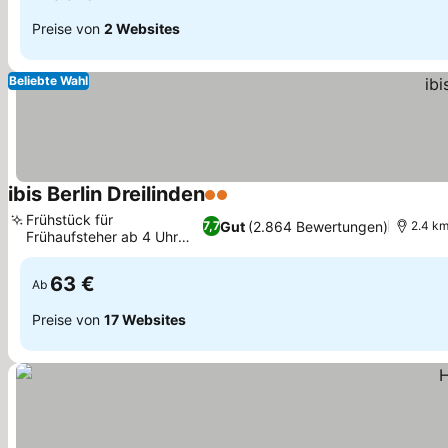
Preise von
2 Websites
Beliebte Wahl
ibis Berlin Dreilinden
2 Sterne
Preise sehen
Frühstück für
Gut
(2.864 Bewertungen)
7,7
2.4 k
Frühaufsteher ab 4 Uhr
Preise sehen
morgens
63 €
Ab
Preise von
17 Websites