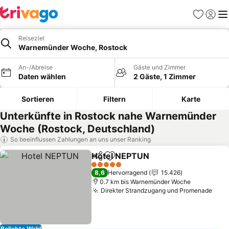
Favoriten
Einlog
Me
Reiseziel
Warnemünder Woche, Rostock
An-/Abreise
Gäste und Zimmer
Daten wählen
2 Gäste, 1 Zimmer
Sortieren
Filtern
Karte
Unterkünfte in Rostock nahe Warnemünder
Woche (Rostock, Deutschland)
So beeinflussen Zahlungen an uns unser Ranking
Hotel NEPTUN
Teilen
Zu Favoriten hinzufügen
5 Sterne
8,6
Hervorragend
15.426
0.7 km bis Warnemünder Woche
Direkter Strandzugang und Promenade
Beliebte Wahl