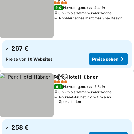
Teilen
Zu Favoriten hinzufügen
4 Sterne
9,0
Hervorragend
4.419
0.5 km bis Warnemünder Woche
Norddeutsches maritimes Spa-Design
267 €
Ab
Preise von
10 Websites
Preise sehen
Park-Hotel Hübner
Teilen
Zu Favoriten hinzufügen
4 Sterne
9,1
Hervorragend
5.249
0.5 km bis Warnemünder Woche
Gourmet-Frühstück mit lokalen
Spezialitäten
258 €
Ab