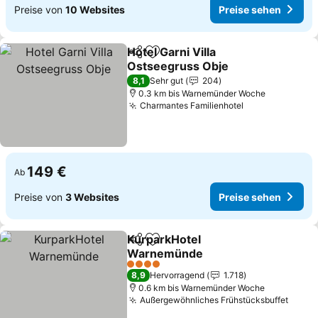
Preise von
10 Websites
Preise sehen
Hotel Garni Villa
Teilen
Zu Favoriten hinzufügen
Ostseegruss Obje
8,1
Sehr gut
204
0.3 km bis Warnemünder Woche
Charmantes Familienhotel
149 €
Ab
Preise von
3 Websites
Preise sehen
KurparkHotel
Teilen
Zu Favoriten hinzufügen
Warnemünde
4 Sterne
8,9
Hervorragend
1.718
0.6 km bis Warnemünder Woche
Außergewöhnliches Frühstücksbuffet