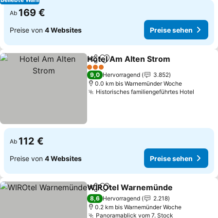
169 €
Ab
Preise von
4 Websites
Preise sehen
Hotel Am Alten Strom
Teilen
Zu Favoriten hinzufügen
3 Sterne
9,0
Hervorragend
3.852
0.0 km bis Warnemünder Woche
Historisches familiengeführtes Hotel
112 €
Ab
Preise von
4 Websites
Preise sehen
WIROtel Warnemünde
Teilen
Zu Favoriten hinzufügen
8,6
Hervorragend
2.218
0.2 km bis Warnemünder Woche
Panoramablick vom 7. Stock