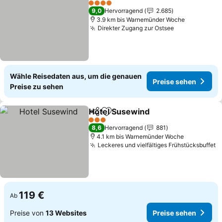
4 Sterne
9,0
Hervorragend
2.685
3.9 km bis Warnemünder Woche
Direkter Zugang zur Ostsee
Wähle Reisedaten aus, um die genauen
Preise sehen
Preise zu sehen
Hotel Susewind
Teilen
Zu Favoriten hinzufügen
3 Sterne
8,6
Hervorragend
881
4.1 km bis Warnemünder Woche
Leckeres und vielfältiges Frühstücksbuffet
119 €
Ab
Preise von
13 Websites
Preise sehen