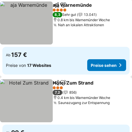
aja Warnemünde
Teilen
Zu Favoriten hinzufügen
4 Sterne
8,3
Sehr gut
13.041
0.8 km bis Warnemünder Woche
Nah an lokalen Attraktionen
157 €
Ab
Preise von
17 Websites
Preise sehen
Hotel Zum Strand
Teilen
Zu Favoriten hinzufügen
3 Sterne
7,2
856
0.4 km bis Warnemünder Woche
Saunazugang zur Entspannung