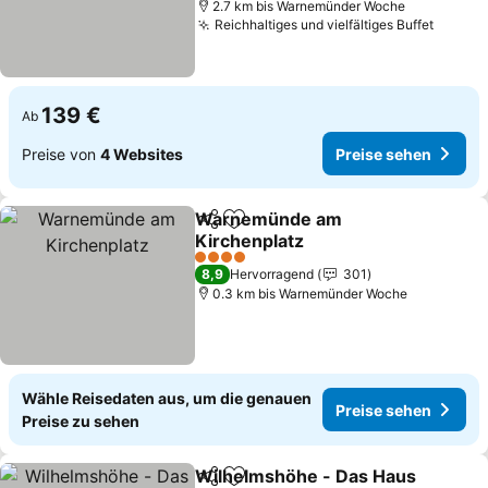
2.7 km bis Warnemünder Woche
Reichhaltiges und vielfältiges Buffet
139 €
Ab
Preise von
4 Websites
Preise sehen
Warnemünde am
Teilen
Zu Favoriten hinzufügen
Kirchenplatz
4 Sterne
8,9
Hervorragend
301
0.3 km bis Warnemünder Woche
Wähle Reisedaten aus, um die genauen
Preise sehen
Preise zu sehen
Wilhelmshöhe - Das Haus
Teilen
Zu Favoriten hinzufügen