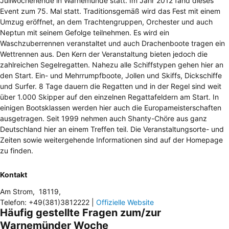
Juliwochenende in Warnemünde statt. Im Jahr 2012 fand dieses
Event zum 75. Mal statt. Traditionsgemäß wird das Fest mit einem
Umzug eröffnet, an dem Trachtengruppen, Orchester und auch
Neptun mit seinem Gefolge teilnehmen. Es wird ein
Waschzuberrennen veranstaltet und auch Drachenboote tragen ein
Wettrennen aus. Den Kern der Veranstaltung bieten jedoch die
zahlreichen Segelregatten. Nahezu alle Schiffstypen gehen hier an
den Start. Ein- und Mehrrumpfboote, Jollen und Skiffs, Dickschiffe
und Surfer. 8 Tage dauern die Regatten und in der Regel sind weit
über 1.000 Skipper auf den einzelnen Regattafeldern am Start. In
einigen Bootsklassen werden hier auch die Europameisterschaften
ausgetragen. Seit 1999 nehmen auch Shanty-Chöre aus ganz
Deutschland hier an einem Treffen teil. Die Veranstaltungsorte- und
Zeiten sowie weitergehende Informationen sind auf der Homepage
zu finden.
Kontakt
Am Strom
,
18119
,
Telefon
:
+49(381)3812222
|
Offizielle Website
Häufig gestellte Fragen zum/zur
Warnemünder Woche