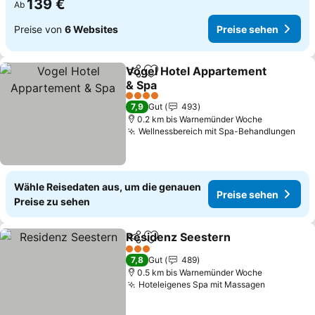
139 €
Ab
Preise von
6 Websites
Preise sehen
Vogel Hotel Appartement
Teilen
Zu Favoriten hinzufügen
& Spa
4 Sterne
7,9
Gut
493
0.2 km bis Warnemünder Woche
Wellnessbereich mit Spa-Behandlungen
Wähle Reisedaten aus, um die genauen
Preise sehen
Preise zu sehen
Residenz Seestern
Teilen
Zu Favoriten hinzufügen
3 Sterne
7,8
Gut
489
0.5 km bis Warnemünder Woche
Hoteleigenes Spa mit Massagen