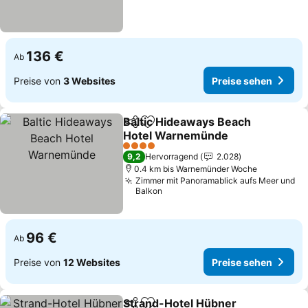
136 €
Ab
Preise von
3 Websites
Preise sehen
Baltic Hideaways Beach
Teilen
Zu Favoriten hinzufügen
Hotel Warnemünde
4 Sterne
9,2
Hervorragend
2.028
0.4 km bis Warnemünder Woche
Zimmer mit Panoramablick aufs Meer und
Balkon
96 €
Ab
Preise von
12 Websites
Preise sehen
Strand-Hotel Hübner