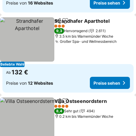
Preise von
16 Websites
Preise sehen
Strandhafer Aparthotel
Teilen
Zu Favoriten hinzufügen
3 Sterne
9,3
Hervorragend
2.611
3.5 km bis Warnemünder Woche
Großer Spa- und Wellnessbereich
Beliebte Wahl
132 €
Ab
Preise von
12 Websites
Preise sehen
Villa Ostseenordstern
Teilen
Zu Favoriten hinzufügen
4 Sterne
8,4
Sehr gut
494
0.2 km bis Warnemünder Woche