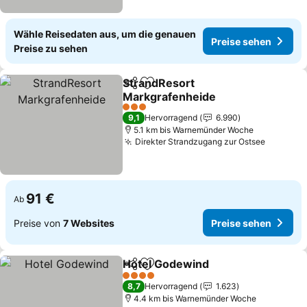
Wähle Reisedaten aus, um die genauen
Preise sehen
Preise zu sehen
StrandResort
Teilen
Zu Favoriten hinzufügen
Markgrafenheide
3 Sterne
9,1
Hervorragend
6.990
5.1 km bis Warnemünder Woche
Direkter Strandzugang zur Ostsee
91 €
Ab
Preise von
7 Websites
Preise sehen
Hotel Godewind
Teilen
Zu Favoriten hinzufügen
4 Sterne
8,7
Hervorragend
1.623
4.4 km bis Warnemünder Woche