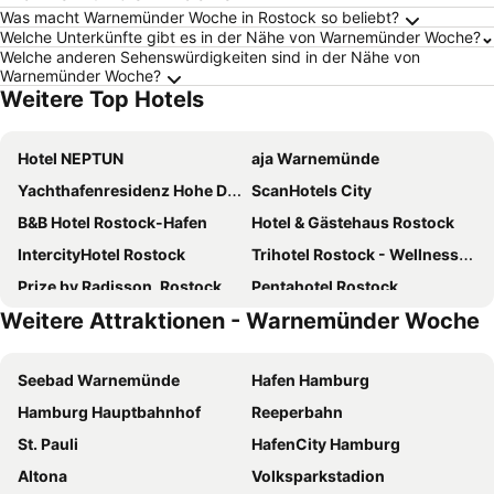
Was macht Warnemünder Woche in Rostock so beliebt?
Welche Unterkünfte gibt es in der Nähe von Warnemünder Woche?
Welche anderen Sehenswürdigkeiten sind in der Nähe von
Warnemünder Woche?
Weitere Top Hotels
Hotel NEPTUN
aja Warnemünde
Yachthafenresidenz Hohe Düne
ScanHotels City
B&B Hotel Rostock-Hafen
Hotel & Gästehaus Rostock
IntercityHotel Rostock
Trihotel Rostock - Wellnesshotel Adults Only
Prize by Radisson, Rostock-City
Pentahotel Rostock
Weitere Attraktionen - Warnemünder Woche
Arthotel ANA Amber
Grand Hotel Heiligendamm
IFA Graal-Müritz Hotel & Spa
Baltic Hideaways Beach Hotel Warnemünde
Seebad Warnemünde
Hafen Hamburg
Vienna House by Wyndham Sonne Rostock
Hotel Am Leuchtturm
Hamburg Hauptbahnhof
Reeperbahn
WIROtel Warnemünde
B&B Hotel Rostock City-West
St. Pauli
HafenCity Hamburg
Strand-Hotel Hübner
Hotel Am Alten Strom
Altona
Volksparkstadion
Park-Hotel Hübner
Strandhotel Fischland