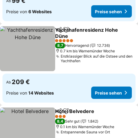
99 €
Ab
Preise von
6 Websites
Preise sehen
Yachthafenresidenz Hohe
Teilen
Zu Favoriten hinzufügen
Düne
5 Sterne
8,7
Hervorragend
12.736
0.7 km bis Warnemünder Woche
Erstklassiger Blick auf die Ostsee und den
Yachthafen
209 €
Ab
Preise von
14 Websites
Preise sehen
Hotel Belvedere
Teilen
Zu Favoriten hinzufügen
3 Sterne
8,4
Sehr gut
1.842
0.1 km bis Warnemünder Woche
Entspannende Sauna vor Ort