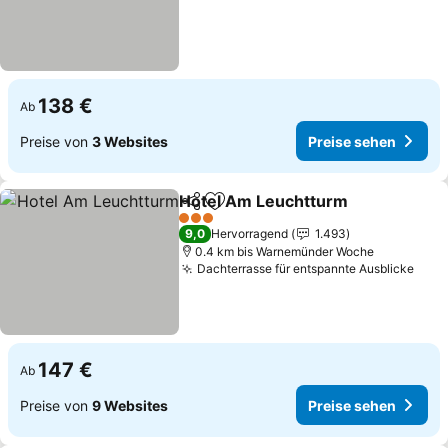
138 €
Ab
Preise von
3 Websites
Preise sehen
Hotel Am Leuchtturm
Teilen
Zu Favoriten hinzufügen
3 Sterne
9,0
Hervorragend
1.493
0.4 km bis Warnemünder Woche
Dachterrasse für entspannte Ausblicke
147 €
Ab
Preise von
9 Websites
Preise sehen