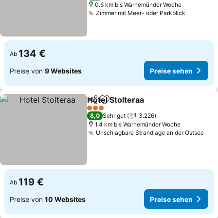
0.6 km bis Warnemünder Woche
Zimmer mit Meer- oder Parkblick
134 €
Ab
Preise von
9 Websites
Preise sehen
Hotel Stolteraa
Teilen
Zu Favoriten hinzufügen
3 Sterne
8,0
Sehr gut
3.226
1.4 km bis Warnemünder Woche
Unschlagbare Strandlage an der Ostsee
119 €
Ab
Preise von
10 Websites
Preise sehen