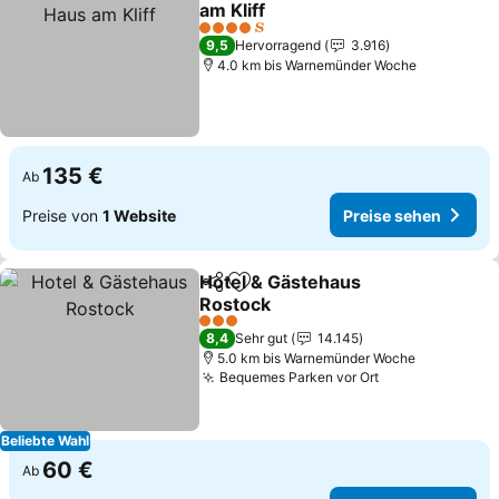
am Kliff
4 Sterne
9,5
Hervorragend
3.916
4.0 km bis Warnemünder Woche
135 €
Ab
Preise von
1 Website
Preise sehen
Hotel & Gästehaus
Teilen
Zu Favoriten hinzufügen
Rostock
3 Sterne
8,4
Sehr gut
14.145
5.0 km bis Warnemünder Woche
Bequemes Parken vor Ort
Beliebte Wahl
60 €
Ab