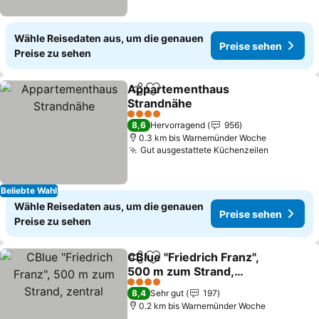
Wähle Reisedaten aus, um die genauen
Preise sehen
Preise zu sehen
Appartementhaus
Teilen
Zu Favoriten hinzufügen
Strandnähe
4 Sterne
8,6
Hervorragend
956
0.3 km bis Warnemünder Woche
Gut ausgestattete Küchenzeilen
Beliebte Wahl
Wähle Reisedaten aus, um die genauen
Preise sehen
Preise zu sehen
CBlue "Friedrich Franz",
Teilen
Zu Favoriten hinzufügen
500 m zum Strand,
zentral
4 Sterne
8,4
Sehr gut
197
0.2 km bis Warnemünder Woche