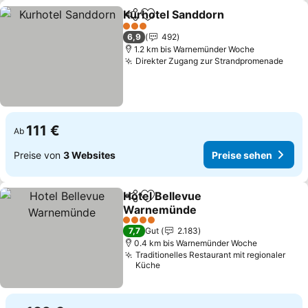
Kurhotel Sanddorn
Teilen
Zu Favoriten hinzufügen
3 Sterne
6,9
492
1.2 km bis Warnemünder Woche
Direkter Zugang zur Strandpromenade
111 €
Ab
Preise von
3 Websites
Preise sehen
Hotel Bellevue
Teilen
Zu Favoriten hinzufügen
Warnemünde
4 Sterne
7,7
Gut
2.183
0.4 km bis Warnemünder Woche
Traditionelles Restaurant mit regionaler
Küche