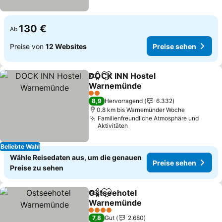
130 €
Ab
Preise von
12 Websites
Preise sehen
DOCK INN Hostel
Teilen
Zu Favoriten hinzufügen
Warnemünde
2 Sterne
8,9
Hervorragend
6.332
0.8 km bis Warnemünder Woche
Familienfreundliche Atmosphäre und
Aktivitäten
Beliebte Wahl
Wähle Reisedaten aus, um die genauen
Preise sehen
Preise zu sehen
Ostseehotel
Teilen
Zu Favoriten hinzufügen
Warnemünde
4 Sterne
7,8
Gut
2.680