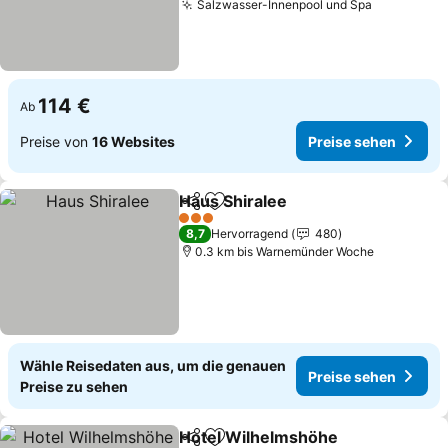
Salzwasser-Innenpool und Spa
114 €
Ab
Preise von
16 Websites
Preise sehen
Haus Shiralee
Teilen
Zu Favoriten hinzufügen
3 Sterne
8,7
Hervorragend
480
0.3 km bis Warnemünder Woche
Wähle Reisedaten aus, um die genauen
Preise sehen
Preise zu sehen
Hotel Wilhelmshöhe
Teilen
Zu Favoriten hinzufügen