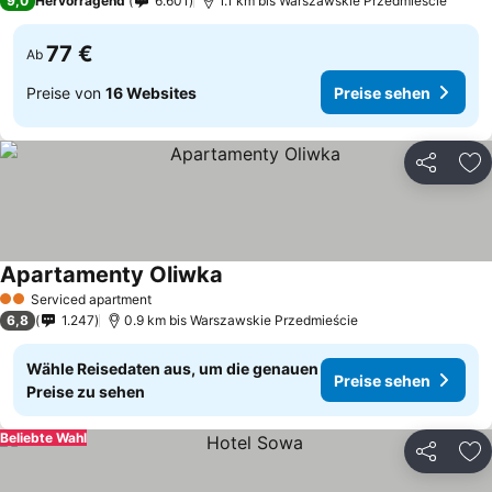
9,0
Hervorragend
6.601
1.1 km bis Warszawskie Przedmieście
77 €
Ab
Preise von
16 Websites
Preise sehen
Teilen
Zu
Apartamenty Oliwka
Serviced apartment
2 Sterne
6,8
1.247
0.9 km bis Warszawskie Przedmieście
Wähle Reisedaten aus, um die genauen
Preise sehen
Preise zu sehen
Beliebte Wahl
Teilen
Zu