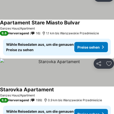
Apartament Stare Miasto Bulvar
Ganzes Haus/Apartment
9,6
Hervorragend
16
1.1 km bis Warszawskie Przedmieście
Wähle Reisedaten aus, um die genauen
Preise sehen
Preise zu sehen
Teilen
Zu
Starovka Apartament
Ganzes Haus/Apartment
9,6
Hervorragend
199
0.9 km bis Warszawskie Przedmieście
Wähle Reisedaten aus, um die genauen