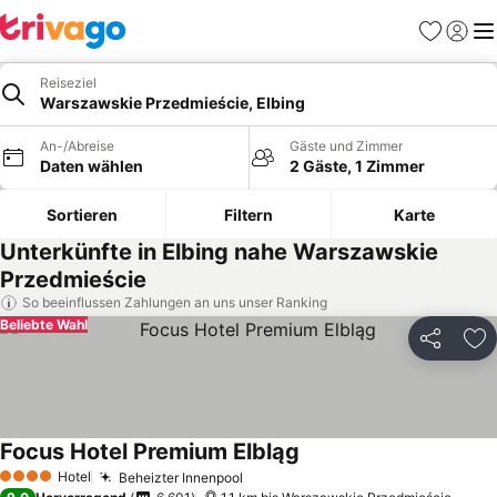
Favoriten
Einlog
Me
Reiseziel
Warszawskie Przedmieście, Elbing
An-/Abreise
Gäste und Zimmer
Daten wählen
2 Gäste, 1 Zimmer
Sortieren
Filtern
Karte
Unterkünfte in Elbing nahe Warszawskie
Przedmieście
So beeinflussen Zahlungen an uns unser Ranking
Beliebte Wahl
Teilen
Zu
Focus Hotel Premium Elbląg
Hotel
Beheizter Innenpool
4 Sterne