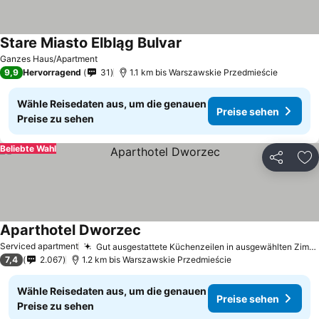
Stare Miasto Elbląg Bulvar
Ganzes Haus/Apartment
9,9
Hervorragend
31
1.1 km bis Warszawskie Przedmieście
Wähle Reisedaten aus, um die genauen
Preise sehen
Preise zu sehen
Beliebte Wahl
Teilen
Zu
Aparthotel Dworzec
Serviced apartment
Gut ausgestattete Küchenzeilen in ausgewählten Zimmern
7,4
2.067
1.2 km bis Warszawskie Przedmieście
Wähle Reisedaten aus, um die genauen
Preise sehen
Preise zu sehen