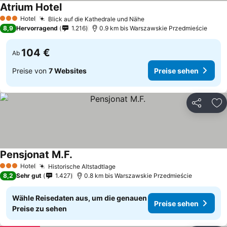
Atrium Hotel
Hotel
Blick auf die Kathedrale und Nähe
3 Sterne
8,9
Hervorragend
1.216
0.9 km bis Warszawskie Przedmieście
104 €
Ab
Preise von
7 Websites
Preise sehen
Teilen
Zu
Pensjonat M.F.
Hotel
Historische Altstadtlage
3 Sterne
8,2
Sehr gut
1.427
0.8 km bis Warszawskie Przedmieście
Wähle Reisedaten aus, um die genauen
Preise sehen
Preise zu sehen