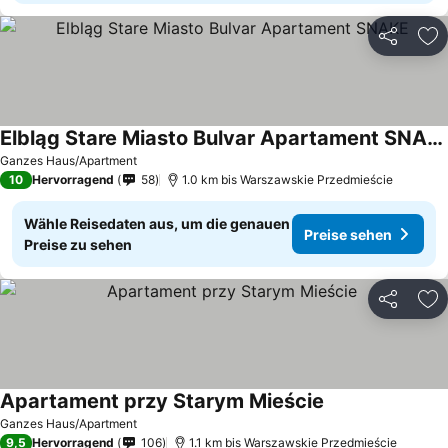
Teilen
Zu
Elbląg Stare Miasto Bulvar Apartament SNAKE
Ganzes Haus/Apartment
10
Hervorragend
58
1.0 km bis Warszawskie Przedmieście
Wähle Reisedaten aus, um die genauen
Preise sehen
Preise zu sehen
Teilen
Zu
Apartament przy Starym Mieście
Ganzes Haus/Apartment
9,5
Hervorragend
106
1.1 km bis Warszawskie Przedmieście