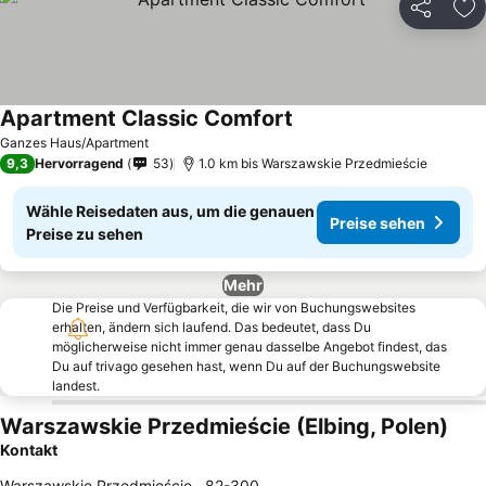
Teilen
Zu
Apartment Classic Comfort
Ganzes Haus/Apartment
9,3
Hervorragend
53
1.0 km bis Warszawskie Przedmieście
Wähle Reisedaten aus, um die genauen
Preise sehen
Preise zu sehen
Mehr
Die Preise und Verfügbarkeit, die wir von Buchungswebsites
erhalten, ändern sich laufend. Das bedeutet, dass Du
möglicherweise nicht immer genau dasselbe Angebot findest, das
Du auf trivago gesehen hast, wenn Du auf der Buchungswebsite
landest.
Warszawskie Przedmieście (Elbing, Polen)
Kontakt
Warszawskie Przedmieście
,
82-300
,