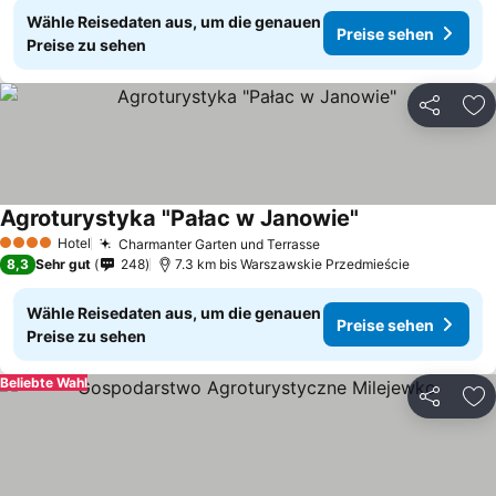
Wähle Reisedaten aus, um die genauen
Preise sehen
Preise zu sehen
Teilen
Zu
Agroturystyka "Pałac w Janowie"
Hotel
Charmanter Garten und Terrasse
4 Sterne
8,3
Sehr gut
248
7.3 km bis Warszawskie Przedmieście
Wähle Reisedaten aus, um die genauen
Preise sehen
Preise zu sehen
Beliebte Wahl
Teilen
Zu