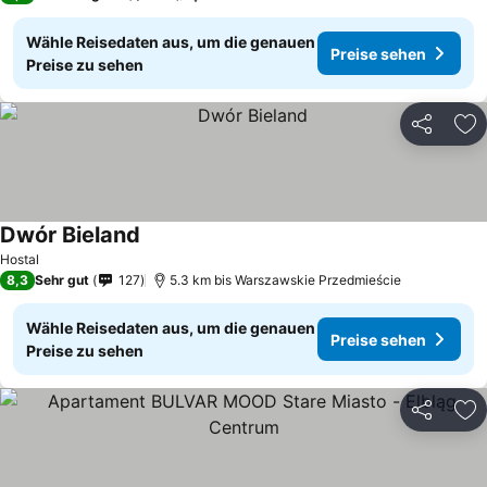
Wähle Reisedaten aus, um die genauen
Preise sehen
Preise zu sehen
Teilen
Zu
Dwór Bieland
Hostal
8,3
Sehr gut
127
5.3 km bis Warszawskie Przedmieście
Wähle Reisedaten aus, um die genauen
Preise sehen
Preise zu sehen
Teilen
Zu