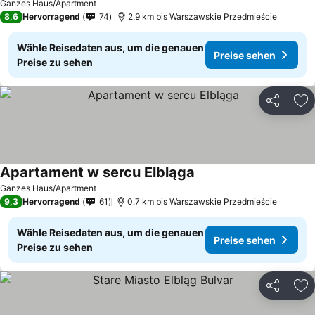
Ganzes Haus/Apartment
8,6
Hervorragend
74
2.9 km bis Warszawskie Przedmieście
Wähle Reisedaten aus, um die genauen
Preise sehen
Preise zu sehen
Teilen
Zu
Apartament w sercu Elbląga
Ganzes Haus/Apartment
9,3
Hervorragend
61
0.7 km bis Warszawskie Przedmieście
Wähle Reisedaten aus, um die genauen
Preise sehen
Preise zu sehen
Teilen
Zu