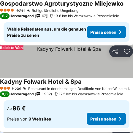
Gospodarstwo Agroturystyczne Milejewko
Hotel
Ruhige ländliche Umgebung
4 Sterne
8,7
Hervorragend
67
13.6 km bis Warszawskie Przedmieście
Wähle Reisedaten aus, um die genauen
Preise sehen
Preise zu sehen
Beliebte Wahl
Teilen
Zu
Kadyny Folwark Hotel & Spa
Hotel
Restaurant in der ehemaligen Destillerie von Kaiser Wilhelm II.
3 Sterne
8,6
Hervorragend
1.932
17.5 km bis Warszawskie Przedmieście
96 €
Ab
Preise von
9 Websites
Preise sehen