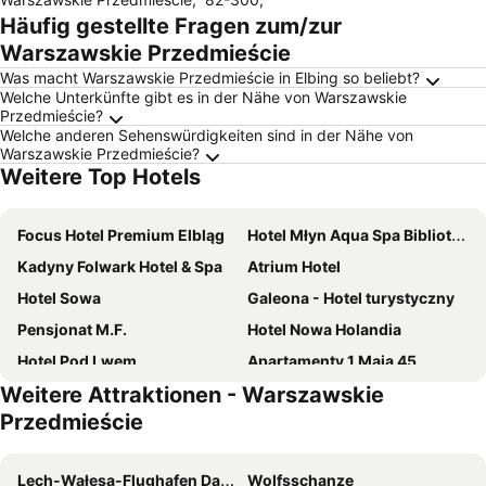
Häufig gestellte Fragen zum/zur
Warszawskie Przedmieście
Was macht Warszawskie Przedmieście in Elbing so beliebt?
Welche Unterkünfte gibt es in der Nähe von Warszawskie
Przedmieście?
Welche anderen Sehenswürdigkeiten sind in der Nähe von
Warszawskie Przedmieście?
Weitere Top Hotels
Focus Hotel Premium Elbląg
Hotel Młyn Aqua Spa Biblioteka
Kadyny Folwark Hotel & Spa
Atrium Hotel
Hotel Sowa
Galeona - Hotel turystyczny
Pensjonat M.F.
Hotel Nowa Holandia
Hotel Pod Lwem
Apartamenty 1 Maja 45
Weitere Attraktionen - Warszawskie
Gospodarstwo Agroturystyczne Milejewko
Agroturystyka "Pałac w Janowie"
Przedmieście
Willa Joker
Hotel Europa
Zajazd Żuławy - Restauracja & Hotel
Folwark Żuławski
Lech-Wałęsa-Flughafen Danzig
Wolfsschanze