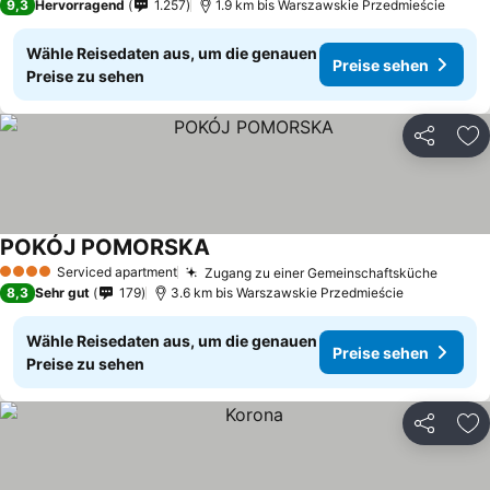
9,3
Hervorragend
1.257
1.9 km bis Warszawskie Przedmieście
Wähle Reisedaten aus, um die genauen
Preise sehen
Preise zu sehen
Teilen
Zu
POKÓJ POMORSKA
Serviced apartment
Zugang zu einer Gemeinschaftsküche
4 Sterne
8,3
Sehr gut
179
3.6 km bis Warszawskie Przedmieście
Wähle Reisedaten aus, um die genauen
Preise sehen
Preise zu sehen
Teilen
Zu