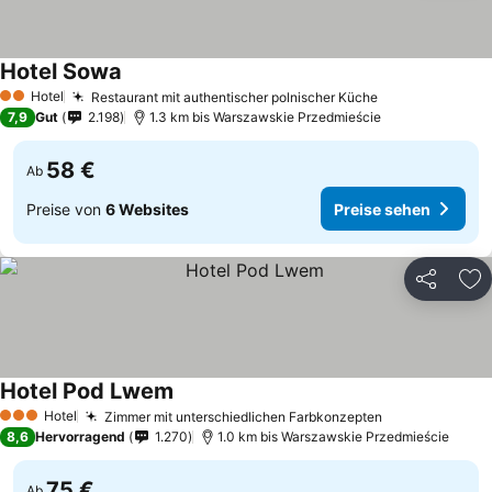
Hotel Sowa
Hotel
Restaurant mit authentischer polnischer Küche
2 Sterne
7,9
Gut
2.198
1.3 km bis Warszawskie Przedmieście
58 €
Ab
Preise von
6 Websites
Preise sehen
Teilen
Zu
Hotel Pod Lwem
Hotel
Zimmer mit unterschiedlichen Farbkonzepten
3 Sterne
8,6
Hervorragend
1.270
1.0 km bis Warszawskie Przedmieście
75 €
Ab