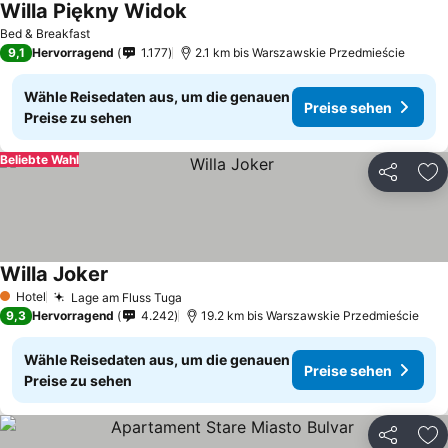
Willa Piękny Widok
Bed & Breakfast
9,1
Hervorragend
1.177
2.1 km bis Warszawskie Przedmieście
Wähle Reisedaten aus, um die genauen
Preise sehen
Preise zu sehen
Beliebte Wahl
Teilen
Zu
Willa Joker
Hotel
Lage am Fluss Tuga
1 Sterne
9,3
Hervorragend
4.242
19.2 km bis Warszawskie Przedmieście
Wähle Reisedaten aus, um die genauen
Preise sehen
Preise zu sehen
Teilen
Zu