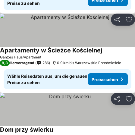
Preise sehen
Preise zu sehen
Teilen
Zu
Apartamenty w Ścieżce Kościelnej
Ganzes Haus/Apartment
9,3
Hervorragend
286
0.9 km bis Warszawskie Przedmieście
Wähle Reisedaten aus, um die genauen
Preise sehen
Preise zu sehen
Teilen
Zu
Dom przy świerku