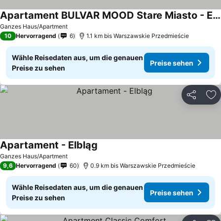
Apartament BULVAR MOOD Stare Miasto - Elbląg Centrum
Ganzes Haus/Apartment
10
Hervorragend
6
1.1 km bis Warszawskie Przedmieście
Wähle Reisedaten aus, um die genauen
Preise sehen
Preise zu sehen
Teilen
Zu
Apartament - Elbląg
Ganzes Haus/Apartment
9,6
Hervorragend
60
0.9 km bis Warszawskie Przedmieście
Wähle Reisedaten aus, um die genauen
Preise sehen
Preise zu sehen