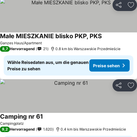
Teilen
Zu
Małe MIESZKANIE blisko PKP, PKS
Ganzes Haus/Apartment
8,7
Hervorragend
21
0.8 km bis Warszawskie Przedmieście
Wähle Reisedaten aus, um die genauen
Preise sehen
Preise zu sehen
Teilen
Zu
Camping nr 61
Campingplatz
9,2
Hervorragend
1.620
0.4 km bis Warszawskie Przedmieście