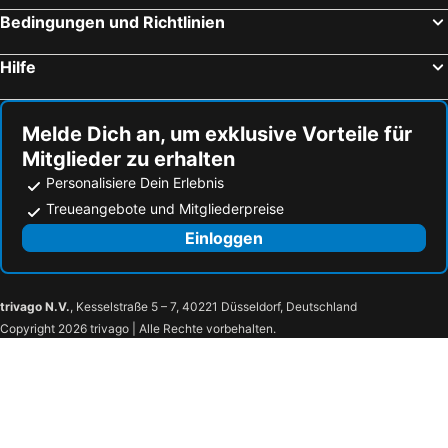
Ełk Centrum
Nida central beach
Bedingungen und Richtlinien
Śródmieście
Charzykowy
Hilfe
Stare Miasto
Wrzeszcz Dolny
Zatoka
Carina
Westerplatte
Plaża w Krynicy Morskiej
Melde Dich an, um exklusive Vorteile für
Mitglieder zu erhalten
Krantor
Plaża Władysławowo
Personalisiere Dein Erlebnis
Tropikana - Aquapark
Aquapark Sopot
Treueangebote und Mitgliederpreise
Gdyńska Przystań Jachtowa
Plaża Rogowo
Einloggen
Plaża Stegna
Jezioro Rudnickie Wielkie
Warszawskie Przedmieście
Stare Miasto
Nowe Miasto
Kępa Północna
trivago N.V.
, Kesselstraße 5 – 7, 40221 Düsseldorf, Deutschland
Copyright 2026 trivago | Alle Rechte vorbehalten.
Plaża Skowronki
Mierzeja Ośrodek Jazdy Konnej
Międzytorze
Piaski
Śródmieście
Oblężenie Malborka
Południe
Rakowiec
Stare Miasto
Aquarium