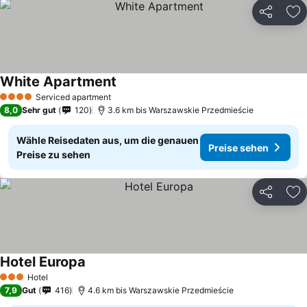
Teilen
Zu
White Apartment
Serviced apartment
4 Sterne
8,0
Sehr gut
120
3.6 km bis Warszawskie Przedmieście
Wähle Reisedaten aus, um die genauen
Preise sehen
Preise zu sehen
Teilen
Zu
Hotel Europa
Hotel
3 Sterne
7,9
Gut
416
4.6 km bis Warszawskie Przedmieście