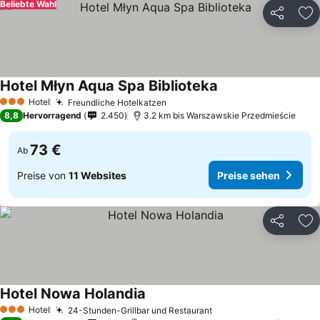
Beliebte Wahl
Teilen
Zu
Hotel Młyn Aqua Spa Biblioteka
Hotel
Freundliche Hotelkatzen
3 Sterne
8,8
Hervorragend
2.450
3.2 km bis Warszawskie Przedmieście
73 €
Ab
Preise von
11 Websites
Preise sehen
Teilen
Zu
Hotel Nowa Holandia
Hotel
24-Stunden-Grillbar und Restaurant
3 Sterne