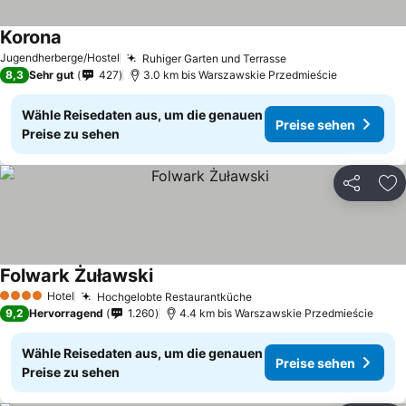
Korona
Jugendherberge/Hostel
Ruhiger Garten und Terrasse
8,3
Sehr gut
427
3.0 km bis Warszawskie Przedmieście
Wähle Reisedaten aus, um die genauen
Preise sehen
Preise zu sehen
Teilen
Zu
Folwark Żuławski
Hotel
Hochgelobte Restaurantküche
4 Sterne
9,2
Hervorragend
1.260
4.4 km bis Warszawskie Przedmieście
Wähle Reisedaten aus, um die genauen
Preise sehen
Preise zu sehen