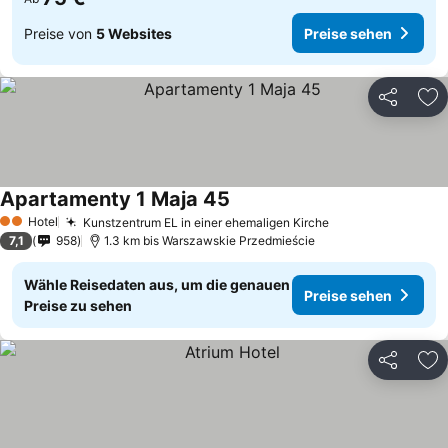
Preise von
5 Websites
Preise sehen
Teilen
Zu
Apartamenty 1 Maja 45
Hotel
Kunstzentrum EL in einer ehemaligen Kirche
2 Sterne
7,1
958
1.3 km bis Warszawskie Przedmieście
Wähle Reisedaten aus, um die genauen
Preise sehen
Preise zu sehen
Teilen
Zu