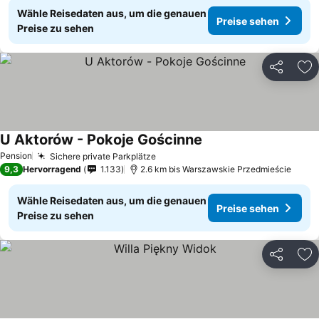
Wähle Reisedaten aus, um die genauen
Preise sehen
Preise zu sehen
Teilen
Zu
U Aktorów - Pokoje Gościnne
Pension
Sichere private Parkplätze
9,3
Hervorragend
1.133
2.6 km bis Warszawskie Przedmieście
Wähle Reisedaten aus, um die genauen
Preise sehen
Preise zu sehen
Teilen
Zu