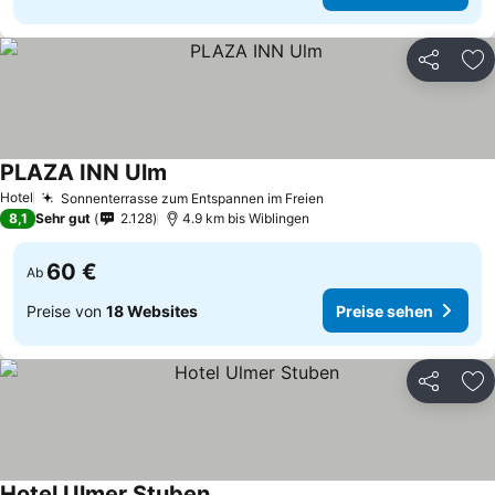
Teilen
Zu
PLAZA INN Ulm
Preise sehen
Hotel
Sonnenterrasse zum Entspannen im Freien
Preise sehen
8,1
Sehr gut
2.128
4.9 km bis Wiblingen
60 €
Ab
Preise von
18 Websites
Preise sehen
Teilen
Zu
Hotel Ulmer Stuben