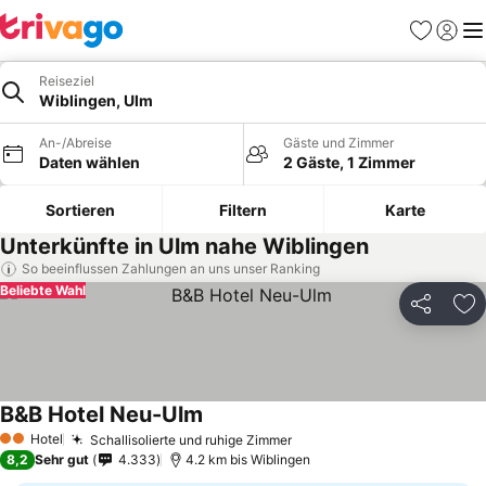
Favoriten
Einlog
Me
Reiseziel
Wiblingen, Ulm
An-/Abreise
Gäste und Zimmer
Daten wählen
2 Gäste, 1 Zimmer
Sortieren
Filtern
Karte
Unterkünfte in Ulm nahe Wiblingen
So beeinflussen Zahlungen an uns unser Ranking
Beliebte Wahl
Teilen
Zu
B&B Hotel Neu-Ulm
Preise sehen
Hotel
Schallisolierte und ruhige Zimmer
Preise sehen
2 Sterne
8,2
Sehr gut
4.333
4.2 km bis Wiblingen