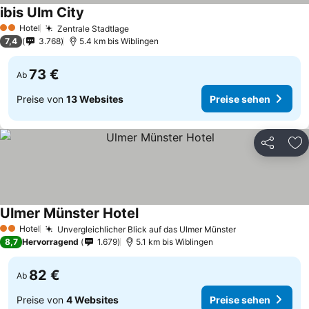
ibis Ulm City
Preise sehen
Hotel
Zentrale Stadtlage
Preise sehen
2 Sterne
7,4
3.768
5.4 km bis Wiblingen
73 €
Ab
Preise von
13 Websites
Preise sehen
Teilen
Zu
Ulmer Münster Hotel
Preise sehen
Hotel
Unvergleichlicher Blick auf das Ulmer Münster
Preise sehen
2 Sterne
8,7
Hervorragend
1.679
5.1 km bis Wiblingen
82 €
Ab
Preise von
4 Websites
Preise sehen