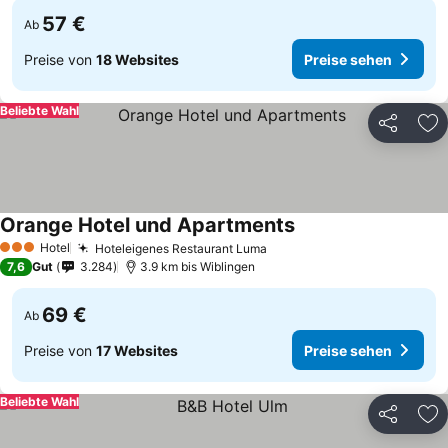
57 €
Ab
Preise von
18 Websites
Preise sehen
Beliebte Wahl
Teilen
Zu
Orange Hotel und Apartments
Preise sehen
Hotel
Hoteleigenes Restaurant Luma
Preise sehen
3 Sterne
7,6
Gut
3.284
3.9 km bis Wiblingen
69 €
Ab
Preise von
17 Websites
Preise sehen
Beliebte Wahl
Teilen
Zu