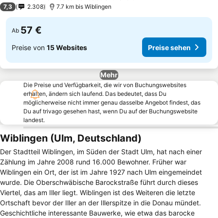
3 Sterne
7,3
2.308
7.7 km bis Wiblingen
57 €
Ab
Preise von
15 Websites
Preise sehen
Mehr
Die Preise und Verfügbarkeit, die wir von Buchungswebsites
erhalten, ändern sich laufend. Das bedeutet, dass Du
möglicherweise nicht immer genau dasselbe Angebot findest, das
Du auf trivago gesehen hast, wenn Du auf der Buchungswebsite
landest.
Wiblingen (Ulm, Deutschland)
Der Stadtteil Wiblingen, im Süden der Stadt Ulm, hat nach einer
Zählung im Jahre 2008 rund 16.000 Bewohner. Früher war
Wiblingen ein Ort, der ist im Jahre 1927 nach Ulm eingemeindet
wurde. Die Oberschwäbische Barockstraße führt durch dieses
Viertel, das am Iller liegt. Wiblingen ist des Weiteren die letzte
Ortschaft bevor der Iller an der Illerspitze in die Donau mündet.
Geschichtliche interessante Bauwerke, wie etwa das barocke