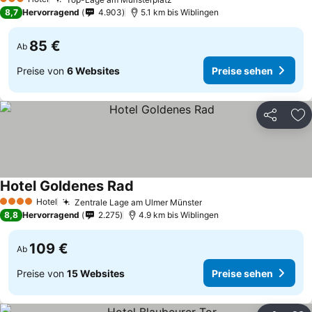
Preise sehen
3 Sterne
8,7
Hervorragend
4.903
5.1 km bis Wiblingen
85 €
Ab
Preise von
6 Websites
Preise sehen
Teilen
Zu
Hotel Goldenes Rad
Preise sehen
Hotel
Zentrale Lage am Ulmer Münster
Preise sehen
4 Sterne
8,8
Hervorragend
2.275
4.9 km bis Wiblingen
109 €
Ab
Preise von
15 Websites
Preise sehen