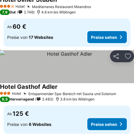
Preise sehen
Hotel
Mediterranes Restaurant Meandros
Preise sehen
3 Sterne
7,9
Gut
2.746
4.6 km bis Wiblingen
60 €
Ab
Preise von
17 Websites
Preise sehen
Teilen
Zu
Hotel Gasthof Adler
Preise sehen
Hotel
Entspannender Spa-Bereich mit Sauna und Solarium
Preise 
3 Sterne
8,5
Hervorragend
2.483
3.8 km bis Wiblingen
125 €
Ab
Preise von
6 Websites
Preise sehen