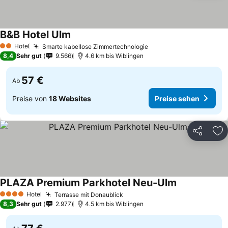
B&B Hotel Ulm
Preise sehen
Hotel
Smarte kabellose Zimmertechnologie
Preise sehen
2 Sterne
8,4
Sehr gut
9.566
4.6 km bis Wiblingen
57 €
Ab
Preise von
18 Websites
Preise sehen
Teilen
Zu
PLAZA Premium Parkhotel Neu-Ulm
Preise sehen
Hotel
Terrasse mit Donaublick
Preise sehen
4 Sterne
8,3
Sehr gut
2.977
4.5 km bis Wiblingen