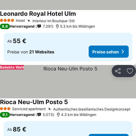
Leonardo Royal Hotel Ulm
Preise sehen
Hotel
Interieur im Boutique-Stil
Preise sehen
4 Sterne
8,6
Hervorragend
7.391
5.3 km bis Wiblingen
55 €
Ab
Preise von
21 Websites
Preise sehen
Beliebte Wahl
Teilen
Zu
Rioca Neu-Ulm Posto 5
Preise sehen
Serviced apartment
Authentisches brasilianisches Designkonzept
Pr
3 Sterne
9,1
Hervorragend
5.073
4.3 km bis Wiblingen
85 €
Ab