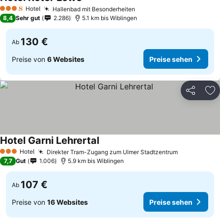
Preise sehen
Hotel
Hallenbad mit Besonderheiten
Preise sehen
3 Sterne
8,4
Sehr gut
2.286
5.1 km bis Wiblingen
130 €
Ab
Preise von
6 Websites
Preise sehen
Teilen
Zu
Hotel Garni Lehrertal
Preise sehen
Hotel
Direkter Tram-Zugang zum Ulmer Stadtzentrum
Preise seh
3 Sterne
7,7
Gut
1.006
5.9 km bis Wiblingen
107 €
Ab
Preise von
16 Websites
Preise sehen