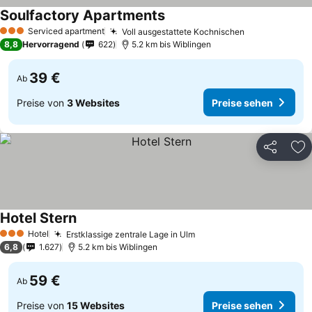
Soulfactory Apartments
Preise sehen
Serviced apartment
Voll ausgestattete Kochnischen
Preise sehen
3 Sterne
8,8
Hervorragend
622
5.2 km bis Wiblingen
39 €
Ab
Preise von
3 Websites
Preise sehen
Teilen
Zu
Hotel Stern
Preise sehen
Hotel
Erstklassige zentrale Lage in Ulm
Preise sehen
3 Sterne
6,8
1.627
5.2 km bis Wiblingen
59 €
Ab
Preise von
15 Websites
Preise sehen