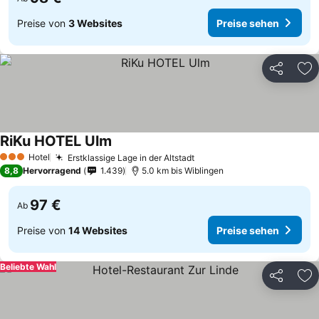
Preise von
3 Websites
Preise sehen
Teilen
Zu
RiKu HOTEL Ulm
Preise sehen
Hotel
Erstklassige Lage in der Altstadt
Preise sehen
3 Sterne
8,8
Hervorragend
1.439
5.0 km bis Wiblingen
97 €
Ab
Preise von
14 Websites
Preise sehen
Beliebte Wahl
Teilen
Zu