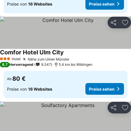
Preise von
16 Websites
Preise sehen
Teilen
Zu
Comfor Hotel Ulm City
Preise sehen
Hotel
Nähe zum Ulmer Münster
Preise sehen
3 Sterne
8,7
Hervorragend
9.347
5.4 km bis Wiblingen
80 €
Ab
Preise von
16 Websites
Preise sehen
Teilen
Zu