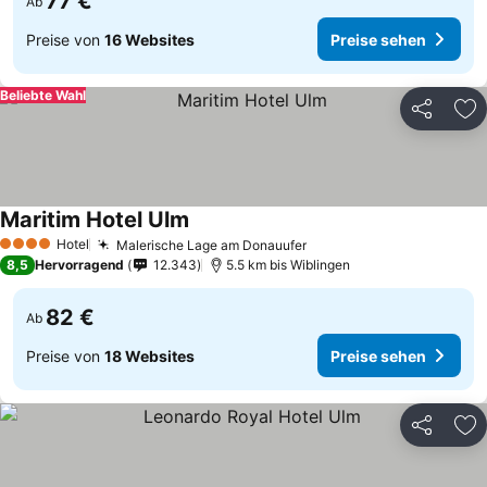
77 €
Ab
Preise von
16 Websites
Preise sehen
Beliebte Wahl
Teilen
Zu
Maritim Hotel Ulm
Preise sehen
Hotel
Malerische Lage am Donauufer
Preise sehen
4 Sterne
8,5
Hervorragend
12.343
5.5 km bis Wiblingen
82 €
Ab
Preise von
18 Websites
Preise sehen
Teilen
Zu