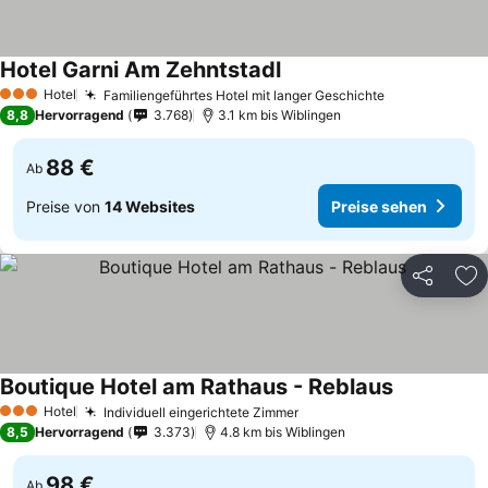
Hotel Garni Am Zehntstadl
Preise sehen
Hotel
Familiengeführtes Hotel mit langer Geschichte
Preise sehen
3 Sterne
8,8
Hervorragend
3.768
3.1 km bis Wiblingen
88 €
Ab
Preise von
14 Websites
Preise sehen
Teilen
Zu
Boutique Hotel am Rathaus - Reblaus
Preise sehe
Hotel
Individuell eingerichtete Zimmer
Preise sehen
3 Sterne
8,5
Hervorragend
3.373
4.8 km bis Wiblingen
98 €
Ab