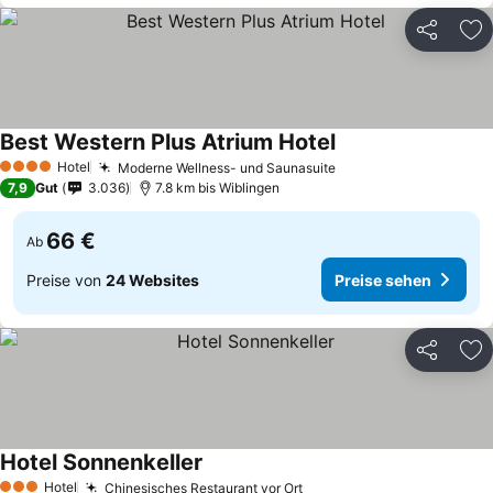
Teilen
Zu
Best Western Plus Atrium Hotel
Preise sehen
Hotel
Moderne Wellness- und Saunasuite
Preise sehen
4 Sterne
7,9
Gut
3.036
7.8 km bis Wiblingen
66 €
Ab
Preise von
24 Websites
Preise sehen
Teilen
Zu
Hotel Sonnenkeller
Preise sehen
Hotel
Chinesisches Restaurant vor Ort
Preise sehen