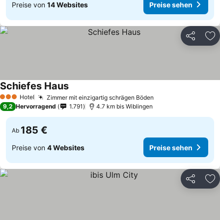
Preise von
14 Websites
Preise sehen
Teilen
Zu
Schiefes Haus
Preise sehen
Hotel
Zimmer mit einzigartig schrägen Böden
Preise sehen
3 Sterne
9,2
Hervorragend
1.791
4.7 km bis Wiblingen
185 €
Ab
Preise von
4 Websites
Preise sehen
Teilen
Zu