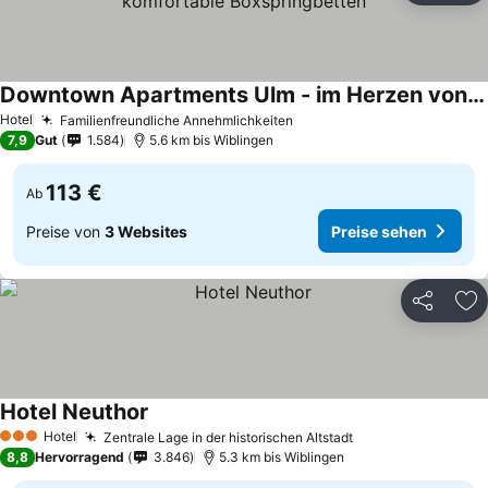
Downtown Apartments Ulm - im Herzen von Ulm & komfortable Boxspringbetten
Preise sehen
Hotel
Familienfreundliche Annehmlichkeiten
Preise sehen
7,9
Gut
1.584
5.6 km bis Wiblingen
113 €
Ab
Preise von
3 Websites
Preise sehen
Teilen
Zu
Hotel Neuthor
Preise sehen
Hotel
Zentrale Lage in der historischen Altstadt
Preise sehen
3 Sterne
8,8
Hervorragend
3.846
5.3 km bis Wiblingen