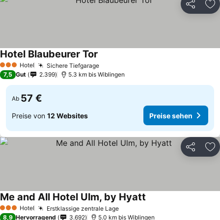
Teilen
Zu
Hotel Blaubeurer Tor
Preise sehen
Hotel
Sichere Tiefgarage
Preise sehen
3 Sterne
7,5
Gut
2.399
5.3 km bis Wiblingen
57 €
Ab
Preise von
12 Websites
Preise sehen
Teilen
Zu
Me and All Hotel Ulm, by Hyatt
Preise sehen
Hotel
Erstklassige zentrale Lage
Preise sehen
3 Sterne
8,9
Hervorragend
3.692
5.0 km bis Wiblingen