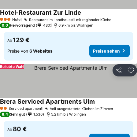
Hotel-Restaurant Zur Linde
Preise sehen
Hotel
Restaurant im Landhausstil mit regionaler Küche
Preise seh
3 Sterne
9,0
Hervorragend
480
6.9 km bis Wiblingen
129 €
Ab
Preise von
6 Websites
Preise sehen
Beliebte Wahl
Teilen
Zu
Brera Serviced Apartments Ulm
Preise sehen
Serviced apartment
Voll ausgestattete Küchen im Zimmer
Preise se
2 Sterne
8,4
Sehr gut
1.530
5.2 km bis Wiblingen
80 €
Ab