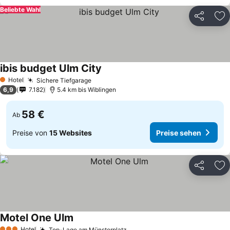
Beliebte Wahl
Teilen
Zu
ibis budget Ulm City
Preise sehen
Hotel
Sichere Tiefgarage
Preise sehen
1 Sterne
6,9
7.182
5.4 km bis Wiblingen
58 €
Ab
Preise von
15 Websites
Preise sehen
Teilen
Zu
Motel One Ulm
Preise sehen
Hotel
Top-Lage am Münsterplatz