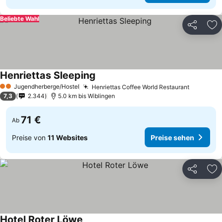
Beliebte Wahl
Teilen
Zu
Henriettas Sleeping
Preise sehen
Jugendherberge/Hostel
Henriettas Coffee World Restaurant
Preise s
2 Sterne
7,3
2.344
5.0 km bis Wiblingen
71 €
Ab
Preise von
11 Websites
Preise sehen
Teilen
Zu
Hotel Roter Löwe