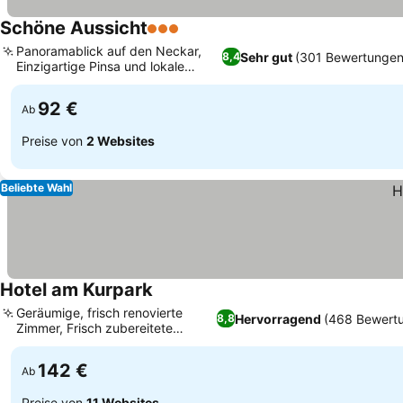
Schöne Aussicht
3 Sterne
Panoramablick auf den Neckar,
Sehr gut
(301 Bewertungen
8,4
Einzigartige Pinsa und lokale
Küche
92 €
Ab
Preise von
2 Websites
Beliebte Wahl
Hotel am Kurpark
Geräumige, frisch renovierte
Hervorragend
(468 Bewert
8,8
Zimmer, Frisch zubereitete
Frühstückseier
142 €
Ab
Preise von
11 Websites