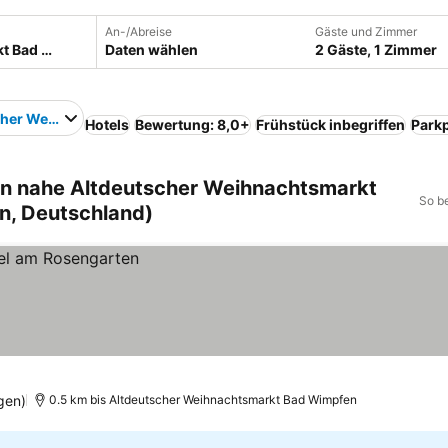
An-/Abreise
Gäste und Zimmer
Daten wählen
2 Gäste, 1 Zimmer
cher Weihnachtsmarkt Bad Wimpfen
Hotels
Bewertung: 8,0+
Frühstück inbegriffen
Parkp
en nahe Altdeutscher Weihnachtsmarkt
So b
, Deutschland)
gen)
0.5 km bis Altdeutscher Weihnachtsmarkt Bad Wimpfen