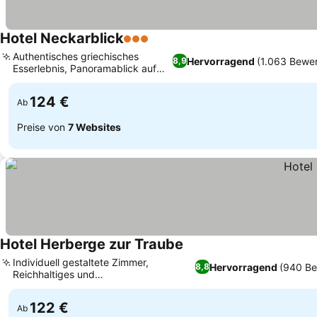
Hotel Neckarblick
3 Sterne
Authentisches griechisches
Hervorragend
(1.063 Bewe
8,9
Esserlebnis, Panoramablick auf
das Neckartal
124 €
Ab
Preise von
7 Websites
Hotel Herberge zur Traube
Individuell gestaltete Zimmer,
Hervorragend
(940 Be
8,8
Reichhaltiges und
abwechslungsreiches Frühstücksbuffet
122 €
Ab