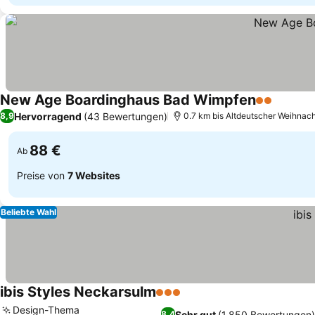
New Age Boardinghaus Bad Wimpfen
2 Sterne
Hervorragend
(43 Bewertungen)
8,9
0.7 km bis Altdeutscher Weihna
88 €
Ab
Preise von
7 Websites
Beliebte Wahl
ibis Styles Neckarsulm
3 Sterne
Design-Thema
Sehr gut
(1.850 Bewertungen)
8,4