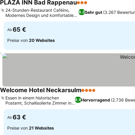
PLAZA INN Bad Rappenau
3 Sterne
24-Stunden-Restaurant Caféino,
Sehr gut
(3.267 Bewertu
8,2
Modernes Design und komfortable
Zimmer
65 €
Ab
Preise von
20 Websites
Welcome Hotel Neckarsulm
4 Sterne
Essen in einem historischen
Hervorragend
(2.736 Bew
8,9
Postamt, Schallisolierte Zimmer in
Bahnhofsnähe
63 €
Ab
Preise von
21 Websites