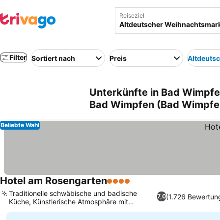
Reiseziel
Filter
Sortiert nach
Preis
Altdeuts
Unterkünfte in Bad Wimpf
Bad Wimpfen (Bad Wimpfen
Beliebte Wahl
Hotel am Rosengarten
4 Sterne
Traditionelle schwäbische und badische
(1.726 Bewertun
7,0
Küche, Künstlerische Atmosphäre mit
Ausstellungen