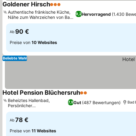
Goldener Hirsch
3 Sterne
Authentische fränkische Küche,
Hervorragend
(1.430 Bew
9,2
Nähe zum Wahrzeichen von Bad
Berneck
90 €
Ab
Preise von
10 Websites
Beliebte Wahl
Hotel Pension Blüchersruh
2 Sterne
Beheiztes Hallenbad,
Gut
(487 Bewertungen)
7,9
Bad 
Persönlicher
Frühstücksservice
78 €
Ab
Preise von
11 Websites