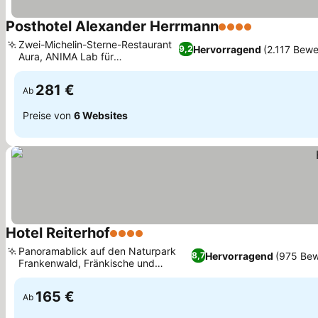
Posthotel Alexander Herrmann
4 Sterne
Zwei-Michelin-Sterne-Restaurant
Hervorragend
(2.117 Bew
9,2
Aura, ANIMA Lab für
Fermentations-Fans
281 €
Ab
Preise von
6 Websites
Hotel Reiterhof
4 Sterne
Panoramablick auf den Naturpark
Hervorragend
(975 Bew
8,7
Frankenwald, Fränkische und
gehobene Küche
165 €
Ab