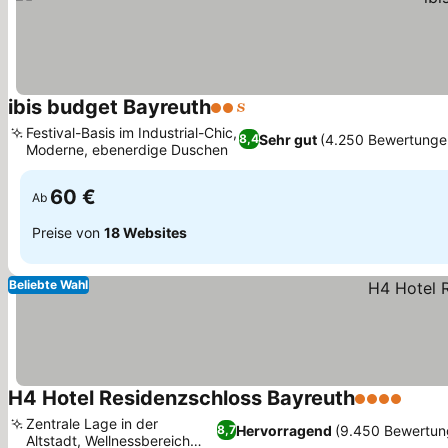
ibis budget Bayreuth
2 Sterne
Festival-Basis im Industrial-Chic,
Sehr gut
(4.250 Bewertunge
8,4
Moderne, ebenerdige Duschen
60 €
Ab
Preise von
18 Websites
Beliebte Wahl
H4 Hotel Residenzschloss Bayreuth
4 Sterne
Zentrale Lage in der
Hervorragend
(9.450 Bewertun
8,7
Altstadt, Wellnessbereich