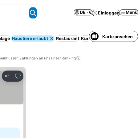
DE · €
Menü
Einloggen
Karte ansehen
nlage
Haustiere erlaubt
Restaurant
Küche
Pool
Keine Vorausz
eeinflussen Zahlungen an uns unser Ranking
Zu Favoriten hinzufügen
Teilen