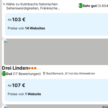
4 Sterne
Nähe zu Kulmbachs historischen
Sehr gut
(3.60
8,1
Sehenswürdigkeiten, Fränkische
Gastfreundschaft und regionaler Charme
103 €
Ab
Preise von
14 Websites
Drei Linden
3 Sterne
Gut
(17 Bewertungen)
7,7
Bad Berneck, 6.1 km bis Himmelkron
107 €
Ab
Preise von
1 Website