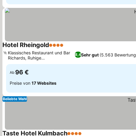
Hotel Rheingold
4 Sterne
Klassisches Restaurant und Bar
Sehr gut
(5.563 Bewertung
8,4
Richards, Ruhige
Wohnseitenstraße
96 €
Ab
Preise von
17 Websites
Beliebte Wahl
Taste Hotel Kulmbach