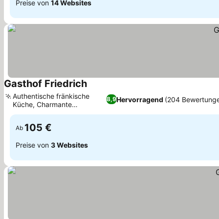
Preise von
14 Websites
Gasthof Friedrich
Authentische fränkische
Hervorragend
(204 Bewertung
8,9
Küche, Charmante
Außenterrasse
105 €
Ab
Preise von
3 Websites