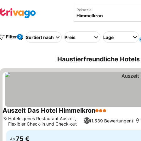
Reiseziel
Filter
2
Sortiert nach
Preis
Lage
Haustierfreundliche Hotels
Auszeit Das Hotel Himmelkron
3 Sterne
Hoteleigenes Restaurant Auszeit,
(1.539 Bewertungen)
7,4
Flexibler Check-in und Check-out
75 €
Ab