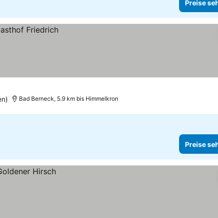
Preise se
en)
Bad Berneck, 5.9 km bis Himmelkron
Preise se