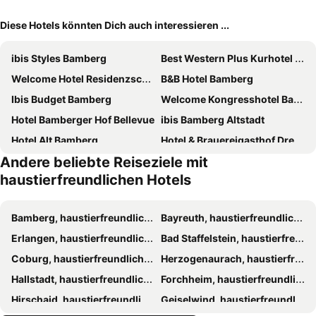
Diese Hotels könnten Dich auch interessieren ...
ibis Styles Bamberg
Best Western Plus Kurhotel an der Obermaintherme
Welcome Hotel Residenzschloss Bamberg
B&B Hotel Bamberg
Ibis Budget Bamberg
Welcome Kongresshotel Bamberg
Hotel Bamberger Hof Bellevue
ibis Bamberg Altstadt
Hotel Alt Bamberg
Hotel & Brauereigasthof Drei Kronen
Andere beliebte Reiseziele mit
Hotel National
Bamberg Inn
haustierfreundlichen Hotels
Hotel Rosenhof
Hotel Europa
Boutique Hotel Little Venezia
Hotel Berliner Ring
Bamberg, haustierfreundliche Hotels
Bayreuth, haustierfreundliche Hotels
Hotel Schloss Burgellern
Hotel Andres
Erlangen, haustierfreundliche Hotels
Bad Staffelstein, haustierfreundliche Hotels
Hotel Graupner
Hotel - Restaurant Erich Rödiger
Coburg, haustierfreundliche Hotels
Herzogenaurach, haustierfreundliche Hotels
Hotel Villa Geyerswörth
Center Hotel Drive Inn
Hallstadt, haustierfreundliche Hotels
Forchheim, haustierfreundliche Hotels
Hotel Nepomuk
Blaue Grotte & Frankenhotel
Hirschaid, haustierfreundliche Hotels
Geiselwind, haustierfreundliche Hotels
Hotel Weierich
Hotel Sonnenblick