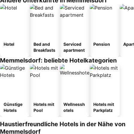
Andere Unterkünfte in Memmelsdorf
Hotel
Bed and
Serviced
Pension
Apar
Breakfasts
apartment
Memmelsdorf: beliebte Hotelkategorien
Günstige
Hotels mit
Wellnessh
Hotels mit
Hotels
Pool
otels
Parkplatz
Haustierfreundliche Hotels in der Nähe von
Memmelsdorf