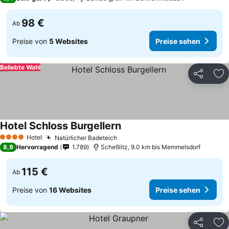
98 €
Ab
Preise von
5 Websites
Preise sehen
Beliebte Wahl
Teilen
Zu
Hotel Schloss Burgellern
Hotel
Natürlicher Badeteich
4 Sterne
8,9
Hervorragend
1.789
Scheßlitz, 9.0 km bis Memmelsdorf
115 €
Ab
Preise von
16 Websites
Preise sehen
Teilen
Zu