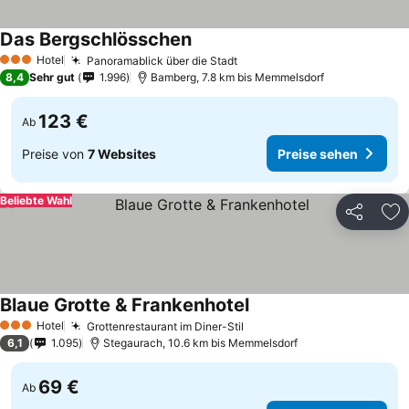
Das Bergschlösschen
Hotel
Panoramablick über die Stadt
3 Sterne
8,4
Sehr gut
1.996
Bamberg, 7.8 km bis Memmelsdorf
123 €
Ab
Preise von
7 Websites
Preise sehen
Beliebte Wahl
Teilen
Zu
Blaue Grotte & Frankenhotel
Hotel
Grottenrestaurant im Diner-Stil
3 Sterne
6,1
1.095
Stegaurach, 10.6 km bis Memmelsdorf
69 €
Ab