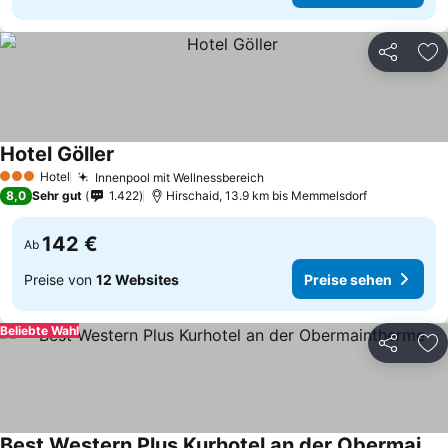
Teilen
Zu
Hotel Göller
Hotel
Innenpool mit Wellnessbereich
3 Sterne
8,0
Sehr gut
1.422
Hirschaid, 13.9 km bis Memmelsdorf
142 €
Ab
Preise von
12 Websites
Preise sehen
Beliebte Wahl
Teilen
Zu
Best Western Plus Kurhotel an der Obermaintherme