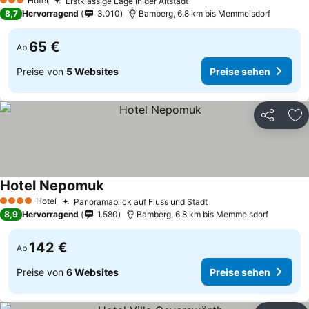
Hotel
Erstklassige Lage in der Altstadt
3 Sterne
8,7
Hervorragend
3.010
Bamberg, 6.8 km bis Memmelsdorf
65 €
Ab
Preise von
5 Websites
Preise sehen
Teilen
Zu
Hotel Nepomuk
Hotel
Panoramablick auf Fluss und Stadt
4 Sterne
8,9
Hervorragend
1.580
Bamberg, 6.8 km bis Memmelsdorf
142 €
Ab
Preise von
6 Websites
Preise sehen