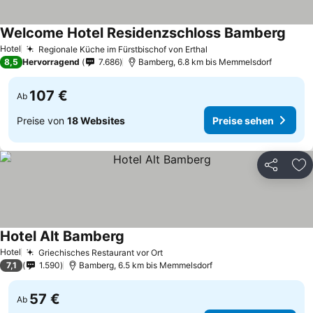
Welcome Hotel Residenzschloss Bamberg
Hotel
Regionale Küche im Fürstbischof von Erthal
8,5
Hervorragend
7.686
Bamberg, 6.8 km bis Memmelsdorf
107 €
Ab
Preise von
18 Websites
Preise sehen
Teilen
Zu
Hotel Alt Bamberg
Hotel
Griechisches Restaurant vor Ort
7,1
1.590
Bamberg, 6.5 km bis Memmelsdorf
57 €
Ab