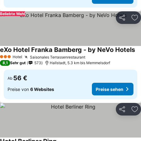
Beliebte Wahl
Teilen
Zu
eXo Hotel Franka Bamberg - by NeVo Hotels
Hotel
Saisonales Terrassenrestaurant
3 Sterne
8,1
Sehr gut
573
Hallstadt, 5.3 km bis Memmelsdorf
56 €
Ab
Preise von
6 Websites
Preise sehen
Teilen
Zu