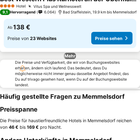
Hotel
Vitus Spa und Wellnesswelt
4 Sterne
9,1
Hervorragend
6.064
Bad Staffelstein, 19.9 km bis Memmelsdorf
138 €
Ab
Preise von
23 Websites
Preise sehen
Mehr
Die Preise und Verfügbarkeit, die wir von Buchungswebsites
erhalten, ändern sich laufend. Das bedeutet, dass Du
möglicherweise nicht immer genau dasselbe Angebot findest, das
Du auf trivago gesehen hast, wenn Du auf der Buchungswebsite
landest.
Häufig gestellte Fragen zu Memmelsdorf
Preisspanne
Die Preise für haustierfreundliche Hotels in Memmelsdorf reichen
von
‎46 €
bis
‎169 €
pro Nacht.