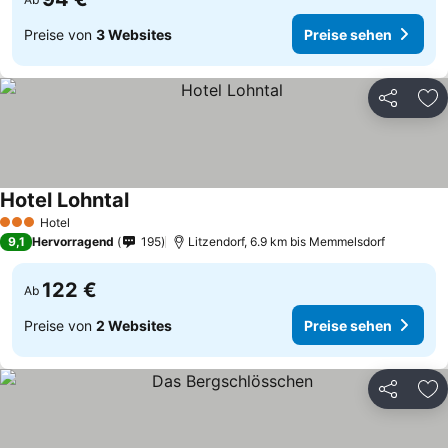
Preise von
3 Websites
Preise sehen
Teilen
Zu
Hotel Lohntal
Hotel
3 Sterne
9,1
Hervorragend
195
Litzendorf, 6.9 km bis Memmelsdorf
122 €
Ab
Preise von
2 Websites
Preise sehen
Teilen
Zu