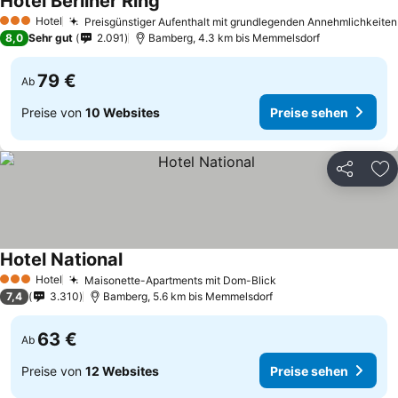
Hotel Berliner Ring
Hotel
Preisgünstiger Aufenthalt mit grundlegenden Annehmlichkeiten
3 Sterne
8,0
Sehr gut
2.091
Bamberg, 4.3 km bis Memmelsdorf
79 €
Ab
Preise von
10 Websites
Preise sehen
Teilen
Zu
Hotel National
Hotel
Maisonette-Apartments mit Dom-Blick
3 Sterne
7,4
3.310
Bamberg, 5.6 km bis Memmelsdorf
63 €
Ab
Preise von
12 Websites
Preise sehen