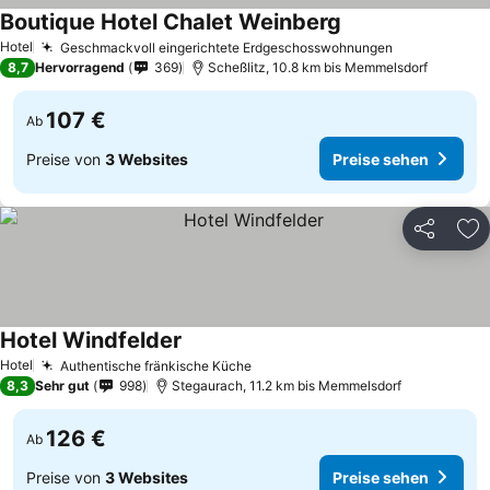
Boutique Hotel Chalet Weinberg
Hotel
Geschmackvoll eingerichtete Erdgeschosswohnungen
8,7
Hervorragend
369
Scheßlitz, 10.8 km bis Memmelsdorf
107 €
Ab
Preise von
3 Websites
Preise sehen
Teilen
Zu
Hotel Windfelder
Hotel
Authentische fränkische Küche
8,3
Sehr gut
998
Stegaurach, 11.2 km bis Memmelsdorf
126 €
Ab
Preise von
3 Websites
Preise sehen