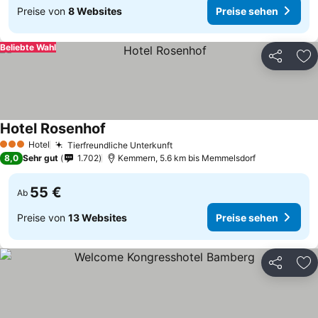
Preise von
8 Websites
Preise sehen
Beliebte Wahl
Teilen
Zu
Hotel Rosenhof
Hotel
Tierfreundliche Unterkunft
3 Sterne
8,0
Sehr gut
1.702
Kemmern, 5.6 km bis Memmelsdorf
55 €
Ab
Preise von
13 Websites
Preise sehen
Teilen
Zu