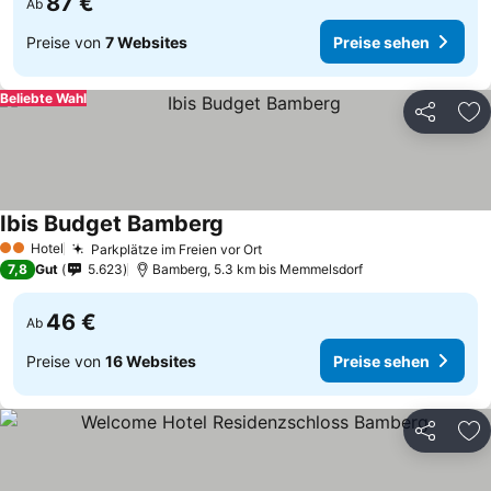
87 €
Ab
Preise von
7 Websites
Preise sehen
Beliebte Wahl
Teilen
Zu
Ibis Budget Bamberg
Hotel
Parkplätze im Freien vor Ort
2 Sterne
7,8
Gut
5.623
Bamberg, 5.3 km bis Memmelsdorf
46 €
Ab
Preise von
16 Websites
Preise sehen
Teilen
Zu