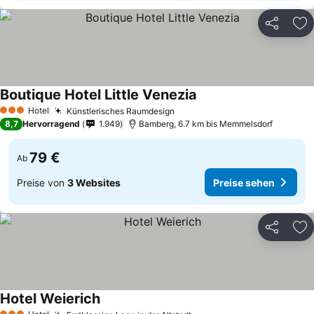
Teilen
Zu
Boutique Hotel Little Venezia
Hotel
Künstlerisches Raumdesign
3 Sterne
8,7
Hervorragend
1.949
Bamberg, 6.7 km bis Memmelsdorf
79 €
Ab
Preise von
3 Websites
Preise sehen
Teilen
Zu
Hotel Weierich