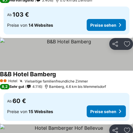
9,1
Hervorragend
3.406
0.0 km bis Zentrum
103 €
Ab
Preise von
14 Websites
Preise sehen
Teilen
Zu
B&B Hotel Bamberg
Hotel
Vielseitige familienfreundliche Zimmer
2 Sterne
8,2
Sehr gut
4.116
Bamberg, 4.6 km bis Memmelsdorf
60 €
Ab
Preise von
15 Websites
Preise sehen