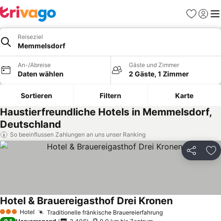
Favoriten
Einlog
Me
Reiseziel
Memmelsdorf
An-/Abreise
Gäste und Zimmer
Daten wählen
2 Gäste, 1 Zimmer
Sortieren
Filtern
Karte
Haustierfreundliche Hotels in Memmelsdorf,
Deutschland
So beeinflussen Zahlungen an uns unser Ranking
Teilen
Zu
Hotel & Brauereigasthof Drei Kronen
Hotel
Traditionelle fränkische Brauereierfahrung
3 Sterne