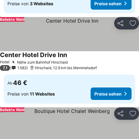
Preise von
3 Websites
Preise sehen
Beliebte Wahl
Teilen
Zu
Center Hotel Drive Inn
Hotel
Nähe zum Bahnhof Hirschaid
7,1
1.582
Hirschaid, 12.9 km bis Memmelsdorf
46 €
Ab
Preise von
11 Websites
Preise sehen
Beliebte Wahl
Teilen
Zu