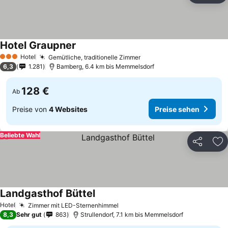
Hotel Graupner
Hotel
Gemütliche, traditionelle Zimmer
3 Sterne
6,3
1.281
Bamberg, 6.4 km bis Memmelsdorf
128 €
Ab
Preise von
4 Websites
Preise sehen
Beliebte Wahl
Teilen
Zu
Landgasthof Büttel
Hotel
Zimmer mit LED-Sternenhimmel
8,3
Sehr gut
863
Strullendorf, 7.1 km bis Memmelsdorf