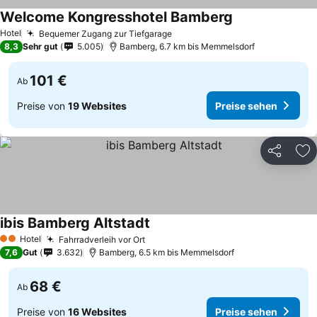
Welcome Kongresshotel Bamberg
Hotel
Bequemer Zugang zur Tiefgarage
8,3
Sehr gut
5.005
Bamberg, 6.7 km bis Memmelsdorf
101 €
Ab
Preise von
19 Websites
Preise sehen
Teilen
Zu
ibis Bamberg Altstadt
Hotel
Fahrradverleih vor Ort
2 Sterne
7,6
Gut
3.632
Bamberg, 6.5 km bis Memmelsdorf
68 €
Ab
Preise von
16 Websites
Preise sehen