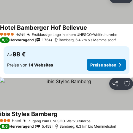
Teilen
Zu
Hotel Bamberger Hof Bellevue
Hotel
Erstklassige Lage in einem UNESCO-Weltkulturerbe
4 Sterne
8,5
Hervorragend
1.764
Bamberg, 6.4 km bis Memmelsdorf
98 €
Ab
Preise von
14 Websites
Preise sehen
Teilen
Zu
ibis Styles Bamberg
Hotel
Zugang zum UNESCO-Weltkulturerbe
3 Sterne
8,6
Hervorragend
5.458
Bamberg, 6.3 km bis Memmelsdorf