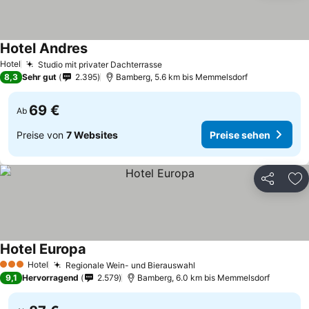
Hotel Andres
Hotel
Studio mit privater Dachterrasse
8,3
Sehr gut
2.395
Bamberg, 5.6 km bis Memmelsdorf
69 €
Ab
Preise von
7 Websites
Preise sehen
Teilen
Zu
Hotel Europa
Hotel
Regionale Wein- und Bierauswahl
3 Sterne
9,1
Hervorragend
2.579
Bamberg, 6.0 km bis Memmelsdorf