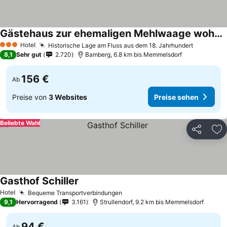
Gästehaus zur ehemaligen Mehlwaage wohnen und genießen
Hotel
Historische Lage am Fluss aus dem 18. Jahrhundert
3 Sterne
8,1
Sehr gut
2.720
Bamberg, 6.8 km bis Memmelsdorf
156 €
Ab
Preise von
3 Websites
Preise sehen
Beliebte Wahl
Teilen
Zu
Gasthof Schiller
Hotel
Bequeme Transportverbindungen
9,1
Hervorragend
3.161
Strullendorf, 9.2 km bis Memmelsdorf
94 €
Ab