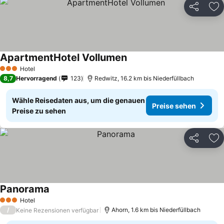
Teilen
Zu
ApartmentHotel Vollumen
Hotel
3 Sterne
8,7
Hervorragend
123
Redwitz, 16.2 km bis Niederfüllbach
Wähle Reisedaten aus, um die genauen
Preise sehen
Preise zu sehen
Teilen
Zu
Panorama
Hotel
3 Sterne
/
Ahorn, 1.6 km bis Niederfüllbach
Keine Rezensionen verfügbar