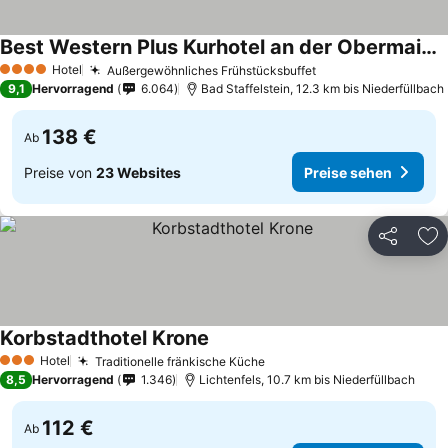
Best Western Plus Kurhotel an der Obermaintherme
Hotel
Außergewöhnliches Frühstücksbuffet
4 Sterne
9,1
Hervorragend
6.064
Bad Staffelstein, 12.3 km bis Niederfüllbach
138 €
Ab
Preise von
23 Websites
Preise sehen
Teilen
Zu
Korbstadthotel Krone
Hotel
Traditionelle fränkische Küche
3 Sterne
8,5
Hervorragend
1.346
Lichtenfels, 10.7 km bis Niederfüllbach
112 €
Ab