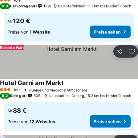
Hotel
3 Sterne
9,0
Hervorragend
179
Bad Staffelstein, 11.1 km bis Niederfüllbach
120 €
Ab
Preise von
1 Website
Preise sehen
Beliebte Wahl
Teilen
Zu
Hotel Garni am Markt
Hotel
Ruhige und friedliche Atmosphäre
3 Sterne
8,2
Sehr gut
505
Neustadt bei Coburg, 15.2 km bis Niederfüllbach
88 €
Ab
Preise von
13 Websites
Preise sehen