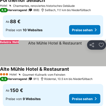
Pörtnerhof Seßlach
Hotel
Charmantes, renoviertes historisches Gebäude
8,9
Hervorragend
868
Seßlach, 11.1 km bis Niederfüllbach
88 €
Ab
Preise von
10 Websites
Preise sehen
Beliebte Wahl
Teilen
Zu
Alte Mühle Hotel & Restaurant
Hotel
Gourmet-Kulinarik vom Feinsten
3 Sterne
9,3
Hervorragend
911
Rödental, 10.5 km bis Niederfüllbach
150 €
Ab
Preise von
9 Websites
Preise sehen