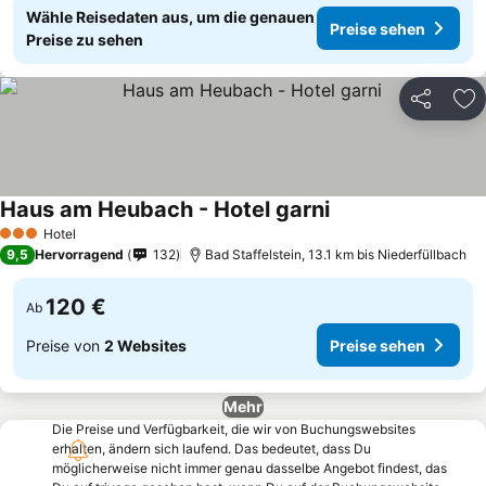
Wähle Reisedaten aus, um die genauen
Preise sehen
Preise zu sehen
Teilen
Zu
Haus am Heubach - Hotel garni
Hotel
3 Sterne
9,5
Hervorragend
132
Bad Staffelstein, 13.1 km bis Niederfüllbach
120 €
Ab
Preise von
2 Websites
Preise sehen
Mehr
Die Preise und Verfügbarkeit, die wir von Buchungswebsites
erhalten, ändern sich laufend. Das bedeutet, dass Du
möglicherweise nicht immer genau dasselbe Angebot findest, das