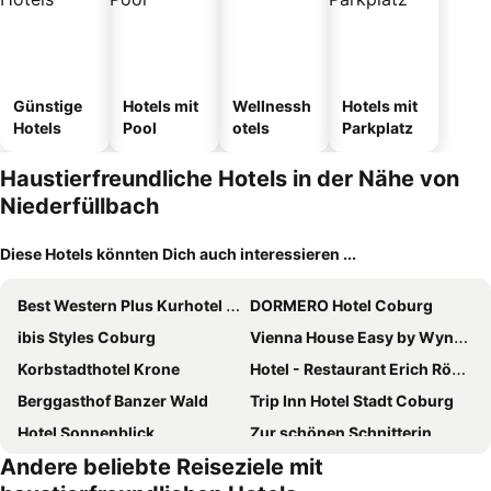
Günstige
Hotels mit
Wellnessh
Hotels mit
Hotels
Pool
otels
Parkplatz
Haustierfreundliche Hotels in der Nähe von
Niederfüllbach
Diese Hotels könnten Dich auch interessieren ...
Best Western Plus Kurhotel an der Obermaintherme
DORMERO Hotel Coburg
ibis Styles Coburg
Vienna House Easy by Wyndham Coburg
Korbstadthotel Krone
Hotel - Restaurant Erich Rödiger
Berggasthof Banzer Wald
Trip Inn Hotel Stadt Coburg
Hotel Sonnenblick
Zur schönen Schnitterin
Andere beliebte Reiseziele mit
Waldhotel Bächlein
Stadthotel Lichtenfels