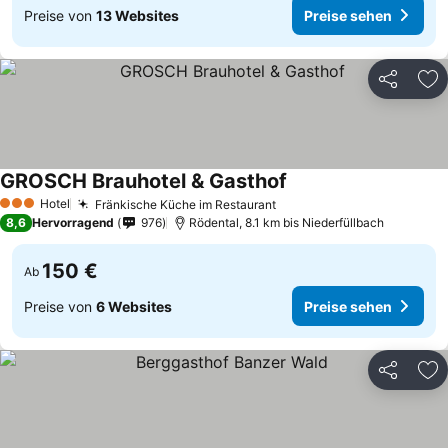
Preise von
13 Websites
Preise sehen
Teilen
Zu
GROSCH Brauhotel & Gasthof
Hotel
Fränkische Küche im Restaurant
3 Sterne
8,6
Hervorragend
976
Rödental, 8.1 km bis Niederfüllbach
150 €
Ab
Preise von
6 Websites
Preise sehen
Teilen
Zu