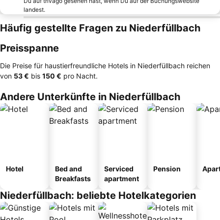
Du auf trivago gesehen hast, wenn Du auf der Buchungswebsite
landest.
Häufig gestellte Fragen zu Niederfüllbach
Preisspanne
Die Preise für haustierfreundliche Hotels in Niederfüllbach reichen
von
‎53 €
bis
‎150 €
pro Nacht.
Andere Unterkünfte in Niederfüllbach
Hotel
Bed and
Serviced
Pension
Apar
Breakfasts
apartment
Niederfüllbach: beliebte Hotelkategorien