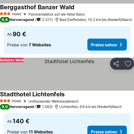
Berggasthof Banzer Wald
Hotel
Panoramablick auf die Abtei Banz
3 Sterne
8,6
Hervorragend
2.371
Bad Staffelstein, 10.2 km bis Niederfüllbach
90 €
Ab
Preise von
7 Websites
Preise sehen
Beliebte Wahl
Teilen
Zu
Stadthotel Lichtenfels
Hotel
Umfassender Wellnessbereich
3 Sterne
9,0
Hervorragend
1.362
Lichtenfels, 9.6 km bis Niederfüllbach
140 €
Ab
Preise von
11 Websites
Preise sehen