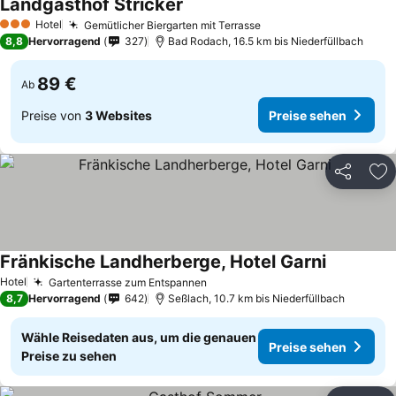
Landgasthof Stricker
Hotel
Gemütlicher Biergarten mit Terrasse
3 Sterne
8,8
Hervorragend
327
Bad Rodach, 16.5 km bis Niederfüllbach
89 €
Ab
Preise von
3 Websites
Preise sehen
Teilen
Zu
Fränkische Landherberge, Hotel Garni
Hotel
Gartenterrasse zum Entspannen
8,7
Hervorragend
642
Seßlach, 10.7 km bis Niederfüllbach
Wähle Reisedaten aus, um die genauen
Preise sehen
Preise zu sehen