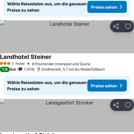
Wähle Reisedaten aus, um die genauen
Preise sehen
Preise zu sehen
Teilen
Zu
Landhotel Steiner
Hotel
Erfrischender Innenpool und Sauna
3 Sterne
7,9
Gut
1.309
Großheirath, 5.7 km bis Niederfüllbach
Wähle Reisedaten aus, um die genauen
Preise sehen
Preise zu sehen
Teilen
Zu