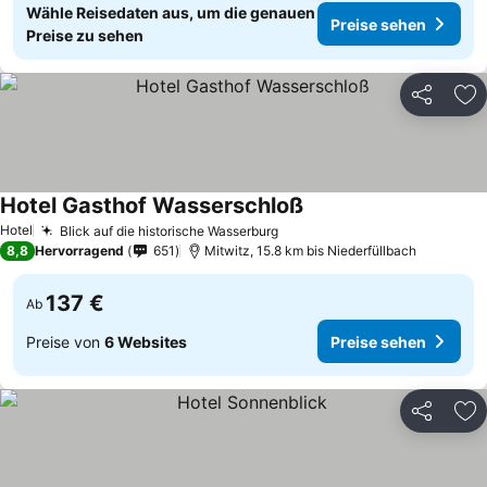
Wähle Reisedaten aus, um die genauen
Preise sehen
Preise zu sehen
Teilen
Zu
Hotel Gasthof Wasserschloß
Hotel
Blick auf die historische Wasserburg
8,8
Hervorragend
651
Mitwitz, 15.8 km bis Niederfüllbach
137 €
Ab
Preise von
6 Websites
Preise sehen
Teilen
Zu