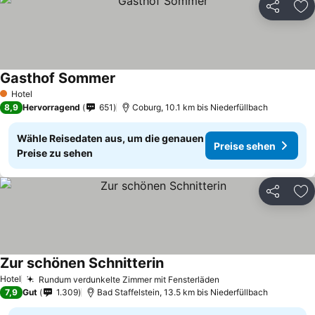
Teilen
Zu
Gasthof Sommer
Hotel
1 Sterne
8,9
Hervorragend
651
Coburg, 10.1 km bis Niederfüllbach
Wähle Reisedaten aus, um die genauen
Preise sehen
Preise zu sehen
Teilen
Zu
Zur schönen Schnitterin
Hotel
Rundum verdunkelte Zimmer mit Fensterläden
7,9
Gut
1.309
Bad Staffelstein, 13.5 km bis Niederfüllbach