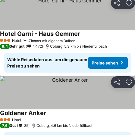
Teilen
Zu
Hotel Garni - Haus Gemmer
Hotel
Zimmer mit eigenem Balkon
3 Sterne
8,4
Sehr gut
1.472
Coburg, 5.3 km bis Niederfüllbach
Wähle Reisedaten aus, um die genauen
Preise sehen
Preise zu sehen
Teilen
Zu
Goldener Anker
Hotel
3 Sterne
7,6
Gut
85
Coburg, 4.6 km bis Niederfüllbach