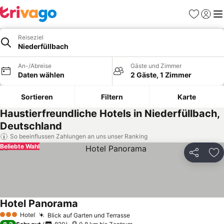
Favoriten
Einlog
Me
Reiseziel
Niederfüllbach
An-/Abreise
Gäste und Zimmer
Daten wählen
2 Gäste, 1 Zimmer
Sortieren
Filtern
Karte
Haustierfreundliche Hotels in Niederfüllbach,
Deutschland
So beeinflussen Zahlungen an uns unser Ranking
Beliebte Wahl
Teilen
Zu
Hotel Panorama
Hotel
Blick auf Garten und Terrasse
3 Sterne