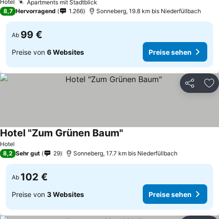
Hotel
Apartments mit Stadtblick
8,7
Hervorragend
1.266
Sonneberg, 19.8 km bis Niederfüllbach
99 €
Ab
Preise von
6 Websites
Preise sehen
Teilen
Zu
Hotel "Zum Grünen Baum"
Hotel
8,2
Sehr gut
29
Sonneberg, 17.7 km bis Niederfüllbach
102 €
Ab
Preise von
3 Websites
Preise sehen