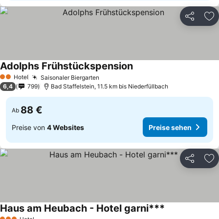
Teilen
Zu
Adolphs Frühstückspension
Hotel
Saisonaler Biergarten
2 Sterne
6,4
799
Bad Staffelstein, 11.5 km bis Niederfüllbach
88 €
Ab
Preise von
4 Websites
Preise sehen
Teilen
Zu
Haus am Heubach - Hotel garni***