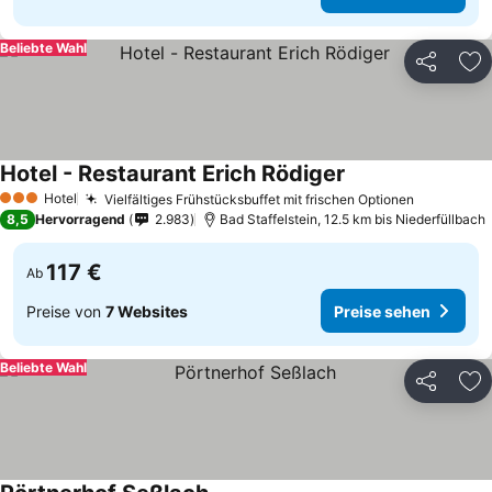
Beliebte Wahl
Teilen
Zu
Hotel - Restaurant Erich Rödiger
Hotel
Vielfältiges Frühstücksbuffet mit frischen Optionen
3 Sterne
8,5
Hervorragend
2.983
Bad Staffelstein, 12.5 km bis Niederfüllbach
117 €
Ab
Preise von
7 Websites
Preise sehen
Beliebte Wahl
Teilen
Zu