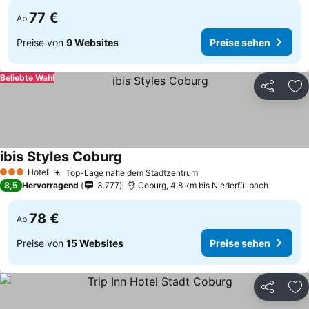
77 €
Ab
Preise von
9 Websites
Preise sehen
Beliebte Wahl
Teilen
Zu
ibis Styles Coburg
Hotel
Top-Lage nahe dem Stadtzentrum
3 Sterne
8,5
Hervorragend
3.777
Coburg, 4.8 km bis Niederfüllbach
78 €
Ab
Preise von
15 Websites
Preise sehen
Teilen
Zu