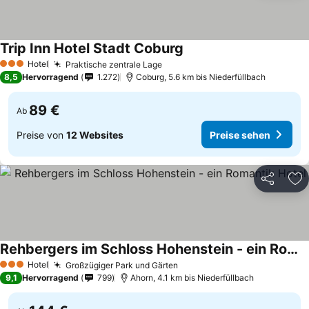
Trip Inn Hotel Stadt Coburg
Hotel
Praktische zentrale Lage
3 Sterne
8,5
Hervorragend
1.272
Coburg, 5.6 km bis Niederfüllbach
89 €
Ab
Preise von
12 Websites
Preise sehen
Teilen
Zu
Rehbergers im Schloss Hohenstein - ein Romantik Hotel
Hotel
Großzügiger Park und Gärten
3 Sterne
9,1
Hervorragend
799
Ahorn, 4.1 km bis Niederfüllbach