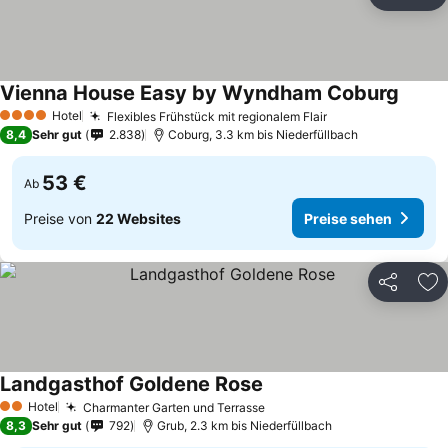
Teilen
Zu
Vienna House Easy by Wyndham Coburg
Hotel
Flexibles Frühstück mit regionalem Flair
4 Sterne
8,4
Sehr gut
2.838
Coburg, 3.3 km bis Niederfüllbach
53 €
Ab
Preise von
22 Websites
Preise sehen
Teilen
Zu
Landgasthof Goldene Rose
Hotel
Charmanter Garten und Terrasse
2 Sterne
8,3
Sehr gut
792
Grub, 2.3 km bis Niederfüllbach