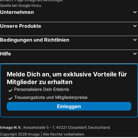
Neustadt bei Coburg, haustierfreundliche Hotels
Rauhenebrach, haustierfreundliche Hotels
Quelle bei Google hinzu.
Unternehmen
Heiligenstadt, haustierfreundliche Hotels
Thurnau, haustierfreundliche Hotels
Lisberg, haustierfreundliche Hotels
Rödental, haustierfreundliche Hotels
Unsere Produkte
Ahorn, haustierfreundliche Hotels
Eisfeld, haustierfreundliche Hotels
Bedingungen und Richtlinien
Seßlach, haustierfreundliche Hotels
Meuselbach, haustierfreundliche Hotels
Hofheim, haustierfreundliche Hotels
Lichte, haustierfreundliche Hotels
Hilfe
Burgkunstadt, haustierfreundliche Hotels
Unterweißbach, haustierfreundliche Hotels
Oberweißbach, haustierfreundliche Hotels
Probstzella, haustierfreundliche Hotels
Melde Dich an, um exklusive Vorteile für
Mitglieder zu erhalten
Personalisiere Dein Erlebnis
Treueangebote und Mitgliederpreise
Einloggen
trivago N.V.
, Kesselstraße 5 – 7, 40221 Düsseldorf, Deutschland
Copyright 2026 trivago | Alle Rechte vorbehalten.