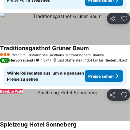
Preise von
9 Websites
Preise sehen
Teilen
Zu
Traditionsgasthof Grüner Baum
Hotel
Historisches Gasthaus mit fränkischem Charme
3 Sterne
8,5
Hervorragend
1.374
Bad Staffelstein, 13.4 km bis Niederfüllbach
Wähle Reisedaten aus, um die genauen
Preise sehen
Preise zu sehen
Beliebte Wahl
Teilen
Zu
Spielzeug Hotel Sonneberg