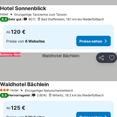
Hotel Sonnenblick
Hotel
Einzigartige Tanztenne zum Tanzen
8,3
Sehr gut
807
Bad Staffelstein, 18.1 km bis Niederfüllbach
120 €
Ab
Preise von
6 Websites
Preise sehen
Beliebte Wahl
Teilen
Zu
Waldhotel Bächlein
Hotel
Einzigartiger Naturschwimmteich
3 Sterne
8,5
Hervorragend
2.604
Mitwitz, 18.3 km bis Niederfüllbach
125 €
Ab