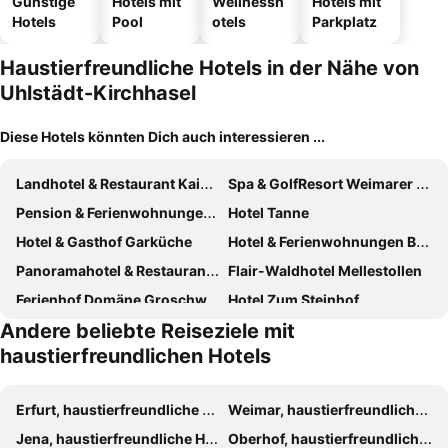
Günstige
Hotels mit
Wellnessh
Hotels mit
Hotels
Pool
otels
Parkplatz
Haustierfreundliche Hotels in der Nähe von
Uhlstädt-Kirchhasel
Diese Hotels könnten Dich auch interessieren ...
Landhotel & Restaurant Kains Hof
Spa & GolfResort Weimarer Land
Pension & Ferienwohnungen Töpferstüb'l
Hotel Tanne
Hotel & Gasthof Garküche
Hotel & Ferienwohnungen Bohlenblick
Panoramahotel & Restaurant am Marienturm
Flair-Waldhotel Mellestollen
Ferienhof Domäne Groschwitz
Hotel Zum Steinhof
Andere beliebte Reiseziele mit
Landhotel Edelhof
Zum Roten Hirsch im Grünen Wald
haustierfreundlichen Hotels
Hotel Henriettenhof Weimarer Land, Weimar-Bad Berka
Rittergut Positz
Landessportschule Bad Blankenburg
Hotel Weltrich
Erfurt, haustierfreundliche Hotels
Weimar, haustierfreundliche Hotels
Waldhotel Linzmühle
Gast- und Pensions-Haus Hodes
Jena, haustierfreundliche Hotels
Oberhof, haustierfreundliche Hotels
Hotel SchwarzaBurg
Naturhotel Vitaleum