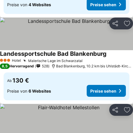
Preise von
4 Websites
Preise sehen
Teilen
Zu
Landessportschule Bad Blankenburg
Preise sehe
Hotel
Malerische Lage im Schwarzatal
Preise sehen
3 Sterne
8,5
Hervorragend
528
Bad Blankenburg, 10.2 km bis Uhlstädt-Kirchh
130 €
Ab
Preise von
6 Websites
Preise sehen
Teilen
Zu