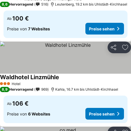
2 Sterne
8,6
Hervorragend
516
Leutenberg, 19.2 km bis Uhlstädt-Kirchhasel
100 €
Ab
Preise von
7 Websites
Preise sehen
Teilen
Zu
Waldhotel Linzmühle
Preise sehen
Hotel
3 Sterne
8,9
Hervorragend
969
Kahla, 16.7 km bis Uhlstädt-Kirchhasel
106 €
Ab
Preise von
6 Websites
Preise sehen