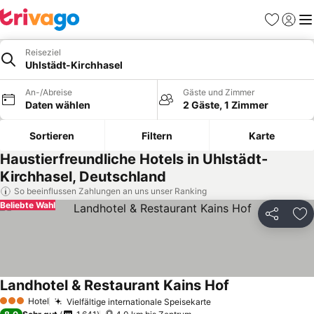
Favoriten
Einlog
Me
Reiseziel
Uhlstädt-Kirchhasel
An-/Abreise
Gäste und Zimmer
Daten wählen
2 Gäste, 1 Zimmer
Sortieren
Filtern
Karte
Haustierfreundliche Hotels in Uhlstädt-
Kirchhasel, Deutschland
So beeinflussen Zahlungen an uns unser Ranking
Beliebte Wahl
Teilen
Zu
Landhotel & Restaurant Kains Hof
Preise sehen
Hotel
Vielfältige internationale Speisekarte
Preise sehen
3 Sterne