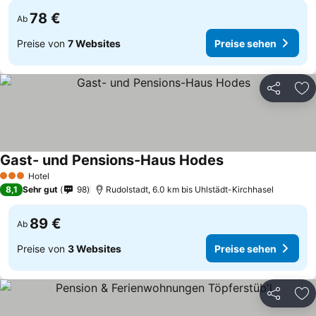
78 €
Ab
Preise von
7 Websites
Preise sehen
Teilen
Zu
Gast- und Pensions-Haus Hodes
Preise sehen
Hotel
3 Sterne
8,1
Sehr gut
98
Rudolstadt, 6.0 km bis Uhlstädt-Kirchhasel
89 €
Ab
Preise von
3 Websites
Preise sehen
Teilen
Zu