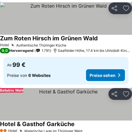
Teilen
Zu
Zum Roten Hirsch im Grünen Wald
Preise sehen
Hotel
Authentische Thüringer Küche
Preise sehen
9,0
Hervorragend
1.791
Saalfelder Höhe, 17.4 km bis Uhlstädt-Kirchh
99 €
Ab
Preise von
6 Websites
Preise sehen
Beliebte Wahl
Teilen
Zu
Hotel & Gasthof Garküche
Preise sehen
Hotel
Malerische Lage im Thüringer Wald
Preise sehen