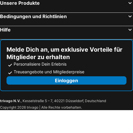
Wandersleben, haustierfreundliche Hotels
Leutenberg, haustierfreundliche Hotels
Unsere Produkte
Bad Köstritz, haustierfreundliche Hotels
Nohra, haustierfreundliche Hotels
Bedingungen und Richtlinien
Lichte, haustierfreundliche Hotels
Schleiz, haustierfreundliche Hotels
Unterweißbach, haustierfreundliche Hotels
Klettbach, haustierfreundliche Hotels
Hilfe
Oberweißbach, haustierfreundliche Hotels
Probstzella, haustierfreundliche Hotels
Melde Dich an, um exklusive Vorteile für
Mitglieder zu erhalten
Personalisiere Dein Erlebnis
Treueangebote und Mitgliederpreise
Einloggen
trivago N.V.
, Kesselstraße 5 – 7, 40221 Düsseldorf, Deutschland
Copyright 2026 trivago | Alle Rechte vorbehalten.