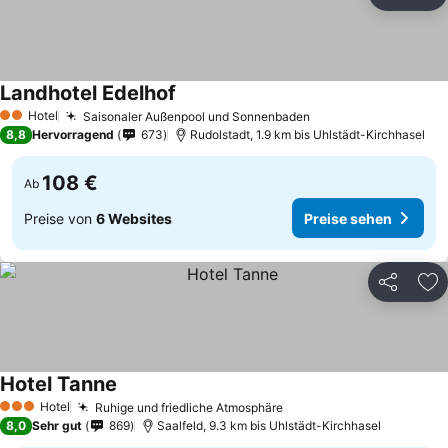
Teilen
Zu
Landhotel Edelhof
Preise sehen
Hotel
Saisonaler Außenpool und Sonnenbaden
Preise sehen
2 Sterne
8,8
Hervorragend
673
Rudolstadt, 1.9 km bis Uhlstädt-Kirchhasel
108 €
Ab
Preise von
6 Websites
Preise sehen
Teilen
Zu
Hotel Tanne
Preise sehen
Hotel
Ruhige und friedliche Atmosphäre
Preise sehen
3 Sterne
8,0
Sehr gut
869
Saalfeld, 9.3 km bis Uhlstädt-Kirchhasel