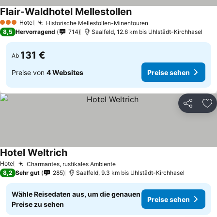
Flair-Waldhotel Mellestollen
Preise sehen
Hotel
Historische Mellestollen-Minentouren
Preise sehen
3 Sterne
8,5
Hervorragend
714
Saalfeld, 12.6 km bis Uhlstädt-Kirchhasel
131 €
Ab
Preise von
4 Websites
Preise sehen
Teilen
Zu
Hotel Weltrich
Preise sehen
Hotel
Charmantes, rustikales Ambiente
Preise sehen
8,2
Sehr gut
285
Saalfeld, 9.3 km bis Uhlstädt-Kirchhasel
Wähle Reisedaten aus, um die genauen
Preise sehen
Preise zu sehen