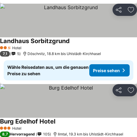
Teilen
Zu
Landhaus Sorbitzgrund
Preise sehen
Hotel
2 Sterne
7,1
5
Döschnitz, 18.8 km bis Uhlstädt-Kirchhasel
Wähle Reisedaten aus, um die genauen
Preise sehen
Preise zu sehen
Teilen
Zu
Burg Edelhof Hotel
Preise sehen
Hotel
3 Sterne
8,7
Hervorragend
105
Ilmtal, 19.3 km bis Uhlstädt-Kirchhasel