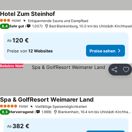
Hotel Zum Steinhof
Preise sehen
Hotel
Entspannende Sauna und Dampfbad
Preise sehen
3 Sterne
8,4
Sehr gut
1.007
Bad Blankenburg, 10.0 km bis Uhlstädt-Kirchhasel
120 €
Ab
Preise von
12 Websites
Preise sehen
Beliebte Wahl
Teilen
Zu
Spa & GolfResort Weimarer Land
Preise sehen
Hotel
Vielfältige Speisemöglichkeiten
Preise sehen
5 Sterne
9,3
Hervorragend
1.999
Blankenhain, 16.4 km bis Uhlstädt-Kirchhase
382 €
Ab