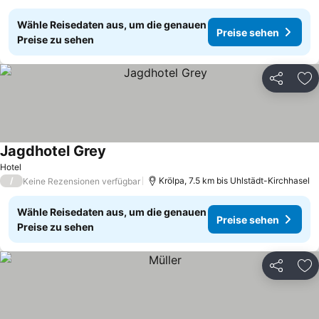
Wähle Reisedaten aus, um die genauen
Preise sehen
Preise zu sehen
Teilen
Zu
Jagdhotel Grey
Preise sehen
Hotel
/
Krölpa, 7.5 km bis Uhlstädt-Kirchhasel
Keine Rezensionen verfügbar
Wähle Reisedaten aus, um die genauen
Preise sehen
Preise zu sehen
Teilen
Zu