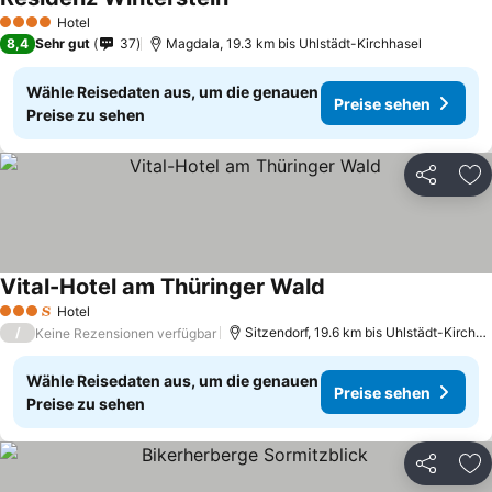
Preise sehen
Hotel
4 Sterne
8,4
Sehr gut
37
Magdala, 19.3 km bis Uhlstädt-Kirchhasel
Wähle Reisedaten aus, um die genauen
Preise sehen
Preise zu sehen
Teilen
Zu
Vital-Hotel am Thüringer Wald
Preise sehen
Hotel
3 Sterne
/
Sitzendorf, 19.6 km bis Uhlstädt-Kirchha
Keine Rezensionen verfügbar
Wähle Reisedaten aus, um die genauen
Preise sehen
Preise zu sehen
Teilen
Zu