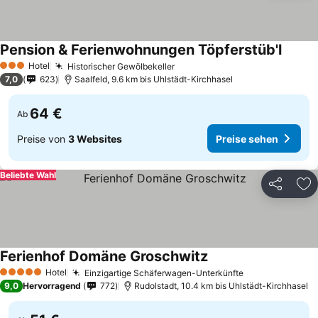
Pension & Ferienwohnungen Töpferstüb'l
Preise
Hotel
Historischer Gewölbekeller
Preise sehen
3 Sterne
7,0
623
Saalfeld, 9.6 km bis Uhlstädt-Kirchhasel
64 €
Ab
Preise von
3 Websites
Preise sehen
Beliebte Wahl
Teilen
Zu
Ferienhof Domäne Groschwitz
Preise sehen
Hotel
Einzigartige Schäferwagen-Unterkünfte
Preise sehen
5 Sterne
9,0
Hervorragend
772
Rudolstadt, 10.4 km bis Uhlstädt-Kirchhasel