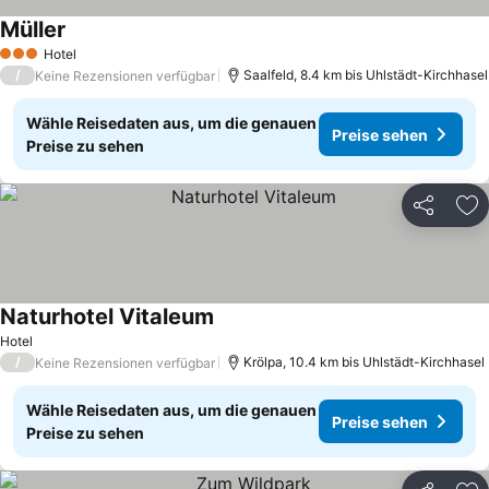
Müller
Preise sehen
Hotel
3 Sterne
/
Saalfeld, 8.4 km bis Uhlstädt-Kirchhasel
Keine Rezensionen verfügbar
Wähle Reisedaten aus, um die genauen
Preise sehen
Preise zu sehen
Teilen
Zu
Naturhotel Vitaleum
Preise sehen
Hotel
/
Krölpa, 10.4 km bis Uhlstädt-Kirchhasel
Keine Rezensionen verfügbar
Wähle Reisedaten aus, um die genauen
Preise sehen
Preise zu sehen