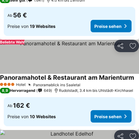
8,0
Sehr gut
1.641
4.0 km bis Zentrum
56 €
Ab
Preise von
19 Websites
Preise sehen
Beliebte Wahl
Teilen
Zu
Panoramahotel & Restaurant am Marienturm
Pr
Hotel
Panoramablick ins Saaletal
Preise sehen
4 Sterne
8,9
Hervorragend
649
Rudolstadt, 3.4 km bis Uhlstädt-Kirchhasel
162 €
Ab
Preise von
10 Websites
Preise sehen