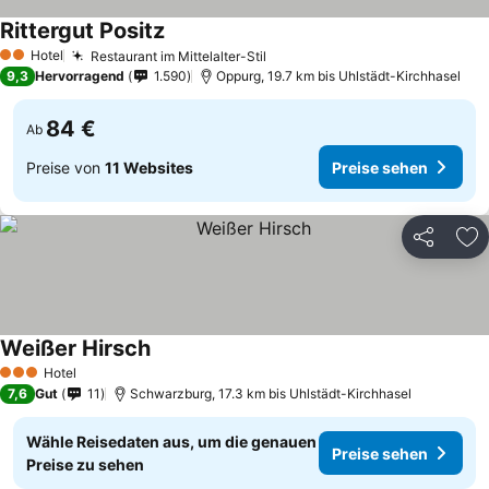
Rittergut Positz
Preise sehen
Hotel
Restaurant im Mittelalter-Stil
Preise sehen
2 Sterne
9,3
Hervorragend
1.590
Oppurg, 19.7 km bis Uhlstädt-Kirchhasel
84 €
Ab
Preise von
11 Websites
Preise sehen
Teilen
Zu
Weißer Hirsch
Preise sehen
Hotel
3 Sterne
7,6
Gut
11
Schwarzburg, 17.3 km bis Uhlstädt-Kirchhasel
Wähle Reisedaten aus, um die genauen
Preise sehen
Preise zu sehen