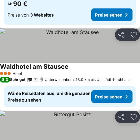
90 €
Ab
Preise von
3 Websites
Preise sehen
Teilen
Zu
Waldhotel am Stausee
Preise sehen
Hotel
3 Sterne
8,3
Sehr gut
7
Unterwellenborn, 13.0 km bis Uhlstädt-Kirchhasel
Wähle Reisedaten aus, um die genauen
Preise sehen
Preise zu sehen
Teilen
Zu