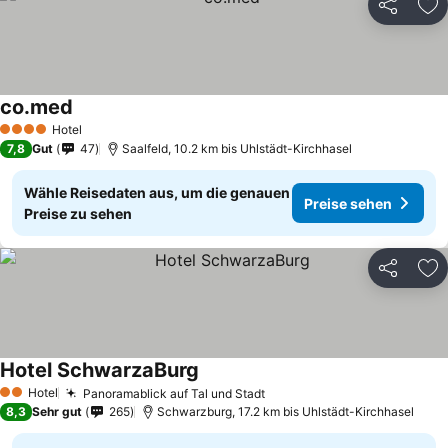
Teilen
Zu
co.med
Preise sehen
Hotel
4 Sterne
7,8
Gut
47
Saalfeld, 10.2 km bis Uhlstädt-Kirchhasel
Wähle Reisedaten aus, um die genauen
Preise sehen
Preise zu sehen
Teilen
Zu
Hotel SchwarzaBurg
Preise sehen
Hotel
Panoramablick auf Tal und Stadt
Preise sehen
2 Sterne
8,3
Sehr gut
265
Schwarzburg, 17.2 km bis Uhlstädt-Kirchhasel