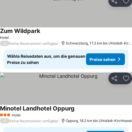
Teilen
Zu
Zum Wildpark
Preise sehen
Hotel
/
Schwarzburg, 17.2 km bis Uhlstädt-Kirc
Keine Rezensionen verfügbar
Wähle Reisedaten aus, um die genauen
Preise sehen
Preise zu sehen
Teilen
Zu
Minotel Landhotel Oppurg
Preise sehen
Hotel
3 Sterne
/
Oppurg, 18.2 km bis Uhlstädt-Kirchhasel
Keine Rezensionen verfügbar