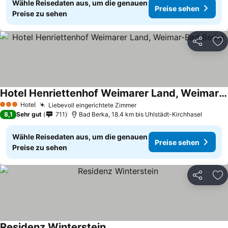
Wähle Reisedaten aus, um die genauen
Preise sehen
Preise zu sehen
Teilen
Zu
Hotel Henriettenhof Weimarer Land, Weimar-Bad Berka
Preise sehen
Hotel
Liebevoll eingerichtete Zimmer
Preise sehen
3 Sterne
8,1
Sehr gut
711
Bad Berka, 18.4 km bis Uhlstädt-Kirchhasel
Wähle Reisedaten aus, um die genauen
Preise sehen
Preise zu sehen
Teilen
Zu
Residenz Winterstein