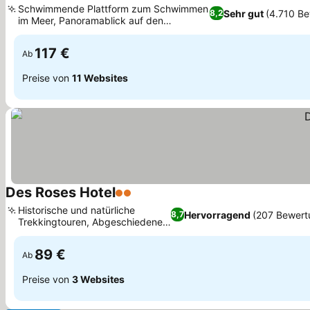
Schwimmende Plattform zum Schwimmen
Sehr gut
(4.710 B
8,2
im Meer, Panoramablick auf den
Pagasitischen Golf
117 €
Ab
Preise von
11 Websites
Des Roses Hotel
2 Sterne
Historische und natürliche
Hervorragend
(207 Bewert
8,7
Trekkingtouren, Abgeschiedene
Gartenoase
89 €
Ab
Preise von
3 Websites