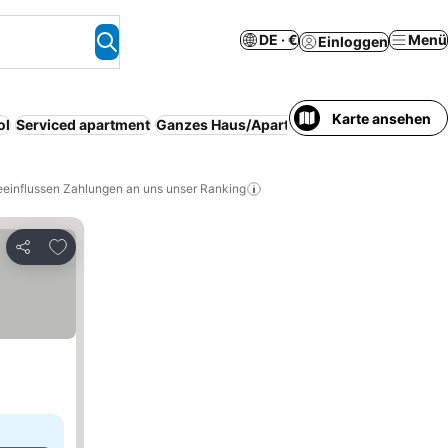
DE · €
Menü
Einloggen
Karte ansehen
ol
Serviced apartment
Ganzes Haus/Apartment
Familien
Haustie
eeinflussen Zahlungen an uns unser Ranking
Zu Favoriten hinzufügen
Teilen