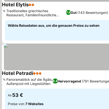
Hotel Elytis
2 Sterne
Traditionelles griechisches
Gut
(143 Bewertungen)
7,6
Restaurant, Familienfreundliche
Atmosphäre
Wähle Reisedaten aus, um die genauen Preise zu sehen
Hotel Petradi
3 Sterne
Panoramablick auf die Ägäis,
Hervorragend
(791 Bewertunge
8,8
Außenpool mit Liegestühlen
53 €
Ab
Preise von
7 Websites