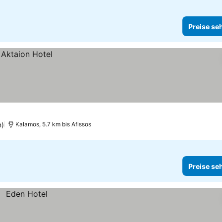
Preise se
n)
Kalamos, 5.7 km bis Afissos
Preise se