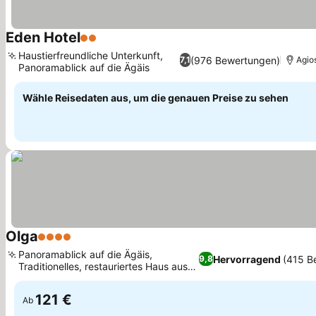
Eden Hotel
2 Sterne
Haustierfreundliche Unterkunft,
(976 Bewertungen)
7,1
Agios
Panoramablick auf die Ägäis
Wähle Reisedaten aus, um die genauen Preise zu sehen
Olga
4 Sterne
Panoramablick auf die Ägäis,
Hervorragend
(415 B
9,8
Traditionelles, restauriertes Haus aus
dem 19. Jahrhundert
121 €
Ab