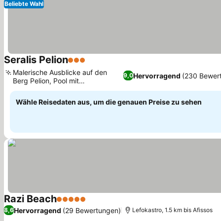
Beliebte Wahl
Seralis Pelion
3 Sterne
Malerische Ausblicke auf den
Hervorragend
(230 Bewer
9,0
Berg Pelion, Pool mit
Hydromassagedüsen
Wähle Reisedaten aus, um die genauen Preise zu sehen
Razi Beach
5 Sterne
Hervorragend
(29 Bewertungen)
8,6
Lefokastro, 1.5 km bis Afissos