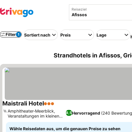
Reiseziel
Filter
1
Sortiert nach
Preis
Lage
Strandhotels in Afissos, G
Maistrali Hotel
3 Sterne
Amphitheater-Meerblick,
Hervorragend
(240 Bewertung
8,5
Veranstaltungen im kleinen
Rahmen
Wähle Reisedaten aus, um die genauen Preise zu sehen