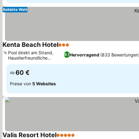
Beliebte Wahl
Kenta Beach Hotel
3 Sterne
Pool direkt am Strand,
Hervorragend
(833 Bewertungen
9,1
Haustierfreundliche
Unterkunft
60 €
Ab
Preise von
5 Websites
Valis Resort Hotel
5 Sterne