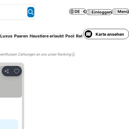
DE · €
Menü
Einloggen
Karte ansehen
Luxus
Paaren
Haustiere erlaubt
Pool
Ratenzahlung
eeinflussen Zahlungen an uns unser Ranking
Zu Favoriten hinzufügen
Teilen