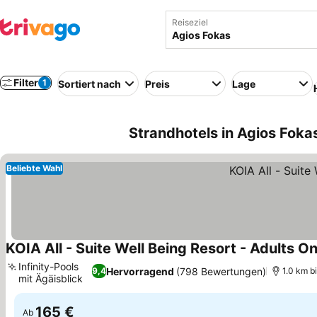
Reiseziel
Filter
1
Sortiert nach
Preis
Lage
Strandhotels in Agios Foka
Beliebte Wahl
KOIA All - Suite Well Being Resort - Adults On
Infinity-Pools
Hervorragend
(798 Bewertungen)
9,4
1.0 km b
mit Ägäisblick
Preise sehen
165 €
Ab