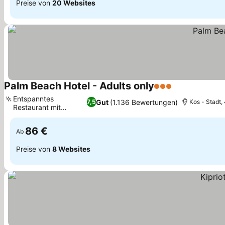
Preise von
20 Websites
Palm Beach Hotel - Adults only
3 Sterne
Preise sehen
Entspanntes
Gut
(1.136 Bewertungen)
7,5
Kos - Stadt,
Restaurant mit
Preise sehen
Terrasse
86 €
Ab
Preise von
8 Websites