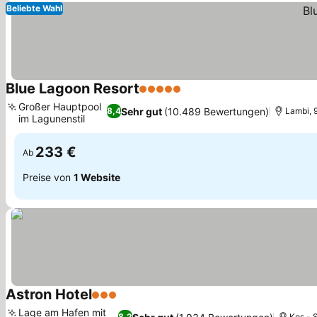
Beliebte Wahl
Blue Lagoon Resort
5 Sterne
Preise sehen
Großer Hauptpool
Sehr gut
(10.489 Bewertungen)
8,4
Lambi, 
im Lagunenstil
Preise sehen
233 €
Ab
Preise von
1 Website
Astron Hotel
3 Sterne
Preise sehen
Lage am Hafen mit
8,2
Kos - S