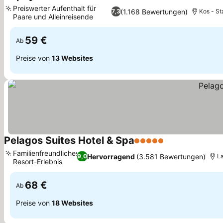
2 Sterne
Preise sehen
Preiswerter Aufenthalt für
(1.168 Bewertungen)
7,3
Kos - St
Paare und Alleinreisende
Preise sehen
59 €
Ab
Preise von
13 Websites
Pelagos Suites Hotel & Spa
5 Sterne
Preise sehen
Familienfreundliches
Hervorragend
(3.581 Bewertungen)
9,0
La
Resort-Erlebnis
Preise sehen
68 €
Ab
Preise von
18 Websites