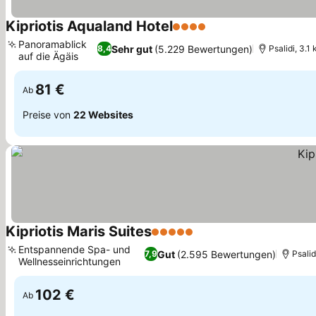
Kipriotis Aqualand Hotel
4 Sterne
Preise sehen
Panoramablick
Sehr gut
(5.229 Bewertungen)
8,4
Psalidi, 3.1
auf die Ägäis
Preise sehen
81 €
Ab
Preise von
22 Websites
Kipriotis Maris Suites
5 Sterne
Preise sehen
Entspannende Spa- und
Gut
(2.595 Bewertungen)
7,9
Psalid
Wellnesseinrichtungen
Preise sehen
102 €
Ab