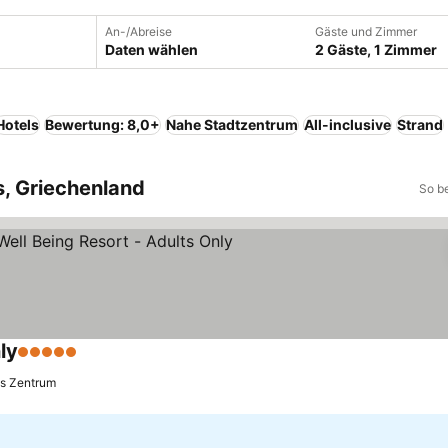
An-/Abreise
Gäste und Zimmer
Daten wählen
2 Gäste, 1 Zimmer
Hotels
Bewertung: 8,0+
Nahe Stadtzentrum
All-inclusive
Strand
s, Griechenland
So b
ly
5 Sterne
Preise sehen
is Zentrum