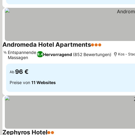
Andromeda Hotel Apartments
3 Sterne
Preise sehen
Entspannende
Hervorragend
(852 Bewertungen)
9,4
Kos - Stad
Massagen
Preise sehen
96 €
Ab
Preise von
11 Websites
Zephyros Hotel