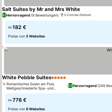
Salt Suites by Mr and Mrs White
Hervorragend
(9 Bewertungen)
9,1
0.2 km bis Zentrum
182 €
Ab
Preise von
5 Websites
White Pebble Suites
5 Sterne
Romantisches Essen am Pool,
Hervorragend
(249 Be
9,3
Maßgeschneiderte Spa- und
Wellnessbehandlungen
778 €
Ab
Preise von
6 Websites