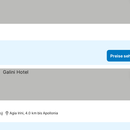
Preise se
n)
Agia Irini, 4.0 km bis Apollonia