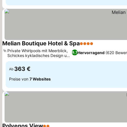
Melian Boutique Hotel & Spa
4 Sterne
Private Whirlpools mit Meerblick,
Hervorragend
(620 Bewer
9,7
Schickes kykladisches Design und
Kunst
363 €
Ab
Preise von
7 Websites
Polyegos View