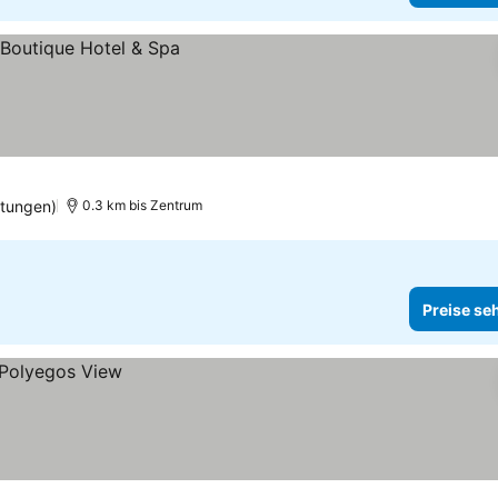
tungen)
0.3 km bis Zentrum
Preise se