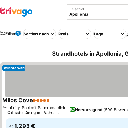
Reiseziel
Filter
1
Sortiert nach
Preis
Lage
Strandhotels in Apollonia, 
Beliebte Wahl
Milos Cove
5 Sterne
Infinity-Pool mit Panoramablick,
Hervorragend
(699 Bewert
8,7
Cliffside-Dining im Pathos
Restaurant
1.293 €
Ab