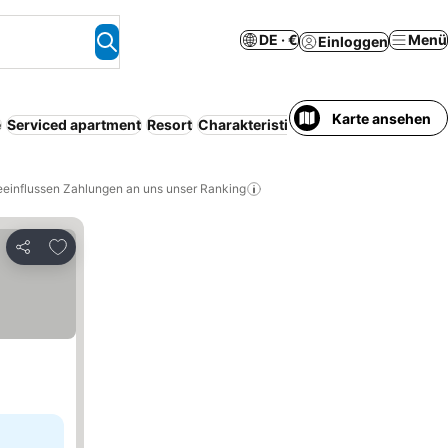
DE · €
Menü
Einloggen
Karte ansehen
e
Serviced apartment
Resort
Charakteristisch für die Gegend
Par
eeinflussen Zahlungen an uns unser Ranking
Zu Favoriten hinzufügen
Teilen