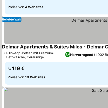
Preise von
4 Websites
Beliebte Wahl
Delmar Apartments & Suites Milos - Delmar C
Pillowtop-Betten mit Premium-
Hervorragend
(1.002 B
9,6
Bettwäsche, Geräumige
Außenterrassen oder Balkone
119 €
Ab
Preise von
10 Websites