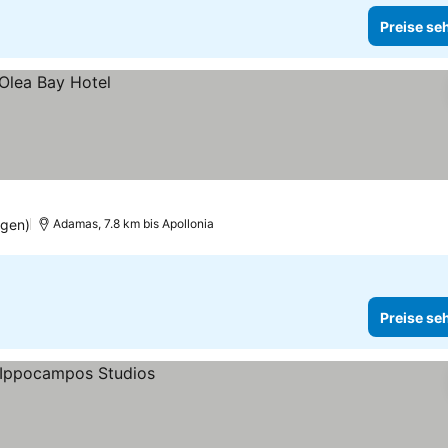
Preise se
ngen)
Adamas, 7.8 km bis Apollonia
Preise se