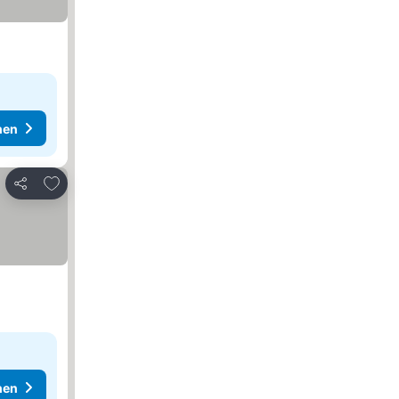
hen
Zu Favoriten hinzufügen
Teilen
hen