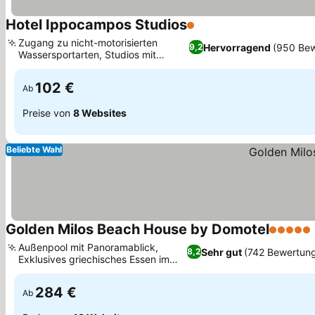
Hotel Ippocampos Studios
1 Sterne
Zugang zu nicht-motorisierten
Hervorragend
(950 Be
9,2
Wassersportarten, Studios mit
eigener Küchenzeile
102 €
Ab
Preise von
8 Websites
Beliebte Wahl
Golden Milos Beach House by Domotel
5 Sterne
Außenpool mit Panoramablick,
Sehr gut
(742 Bewertun
8,2
Exklusives griechisches Essen im
Thalassa
284 €
Ab