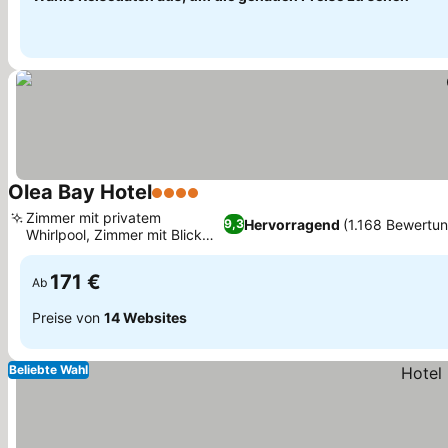
Olea Bay Hotel
4 Sterne
Zimmer mit privatem
Hervorragend
(1.168 Bewertu
9,3
Whirlpool, Zimmer mit Blick
auf die Ägäis
171 €
Ab
Preise von
14 Websites
Beliebte Wahl