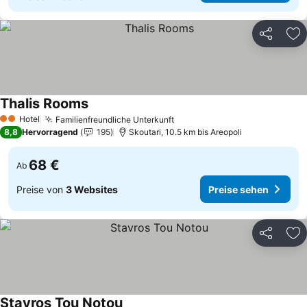
Teilen
Zu
Thalis Rooms
Preise sehen
Hotel
Familienfreundliche Unterkunft
Preise sehen
2 Sterne
8,8
Hervorragend
195
Skoutari, 10.5 km bis Areopoli
68 €
Ab
Preise von
3 Websites
Preise sehen
Teilen
Zu
Stavros Tou Notou