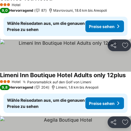
Preise sehen
Hotel
3 Sterne
9,0
Hervorragend
87
Mavrovouni, 18.6 km bis Areopoli
Wähle Reisedaten aus, um die genauen
Preise sehen
Preise zu sehen
Teilen
Zu
Limeni Inn Boutique Hotel Adults only 12plus
Pr
Hotel
Panoramablick auf den Golf von Limeni
Preise sehen
3 Sterne
9,8
Hervorragend
204
Limeni, 1.6 km bis Areopoli
Wähle Reisedaten aus, um die genauen
Preise sehen
Preise zu sehen
Teilen
Zu