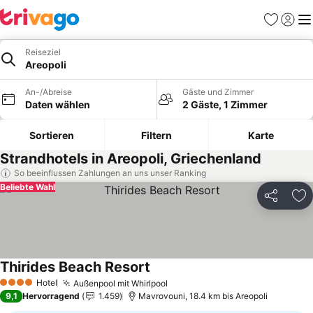
Favoriten
Einlog
Me
Reiseziel
Areopoli
An-/Abreise
Gäste und Zimmer
Daten wählen
2 Gäste, 1 Zimmer
Sortieren
Filtern
Karte
Strandhotels in Areopoli, Griechenland
So beeinflussen Zahlungen an uns unser Ranking
Beliebte Wahl
Teilen
Zu
Thirides Beach Resort
Preise sehen
Hotel
Außenpool mit Whirlpool
Preise sehen
4 Sterne
9,1
Hervorragend
1.459
Mavrovouni, 18.4 km bis Areopoli