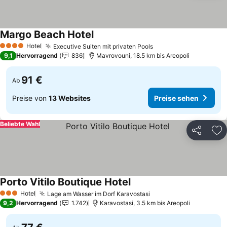
Margo Beach Hotel
Preise sehen
Hotel
Executive Suiten mit privaten Pools
Preise sehen
4 Sterne
9,1
Hervorragend
836
Mavrovouni, 18.5 km bis Areopoli
91 €
Ab
Preise von
13 Websites
Preise sehen
Beliebte Wahl
Teilen
Zu
Porto Vitilo Boutique Hotel
Preise sehen
Hotel
Lage am Wasser im Dorf Karavostasi
Preise sehen
3 Sterne
9,2
Hervorragend
1.742
Karavostasi, 3.5 km bis Areopoli