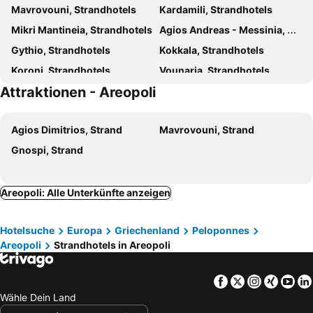
Mavrovouni, Strandhotels
Kardamili, Strandhotels
Las - Giannakakoy Traditional Stone Houses
Thalis Rooms
Mikri Mantineia, Strandhotels
Agios Andreas - Messinia, Strandhotels
Mani Apartments Suites
Gythio, Strandhotels
Kokkala, Strandhotels
Koroni, Strandhotels
Vounaria, Strandhotels
Attraktionen - Areopoli
Vathi, Strandhotels
Itilo, Strandhotels
Karavostasi, Strandhotels
Limeni, Strandhotels
Agios Dimitrios, Strand
Mavrovouni, Strand
Chrani, Strandhotels
Plytra, Strandhotels
Gnospi, Strand
Pyrgos Dirou, Strandhotels
Gerolimenas, Strandhotels
Porto Kayio, Strandhotels
Skoutari, Strandhotels
Archagelos, Strandhotels
Mystras, Strandhotels
Areopoli: Alle Unterkünfte anzeigen
Akrogiali, Strandhotels
Agios Nikolaos, Strandhotels
Hotelsuche
Europa
Griechenland
Peloponnes
Kitries, Strandhotels
Areopoli
Strandhotels in Areopoli
Facebook
Twitter
Instagra
Xing
Yo
Wähle Dein Land