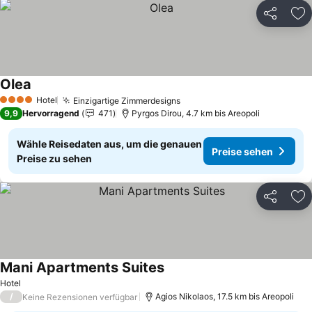
Teilen
Zu
Olea
Preise sehen
Hotel
Einzigartige Zimmerdesigns
Preise sehen
4 Sterne
9,9
Hervorragend
471
Pyrgos Dirou, 4.7 km bis Areopoli
Wähle Reisedaten aus, um die genauen
Preise sehen
Preise zu sehen
Teilen
Zu
Mani Apartments Suites
Preise sehen
Hotel
/
Agios Nikolaos, 17.5 km bis Areopoli
Keine Rezensionen verfügbar