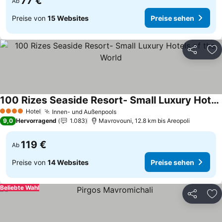
77 €
Ab
Preise von
15 Websites
Preise sehen
Teilen
Zu
100 Rizes Seaside Resort- Small Luxury Hotels of the World
Preise sehen
Hotel
Innen- und Außenpools
Preise sehen
4 Sterne
9,0
Hervorragend
1.083
Mavrovouni, 12.8 km bis Areopoli
119 €
Ab
Preise von
14 Websites
Preise sehen
Beliebte Wahl
Teilen
Zu