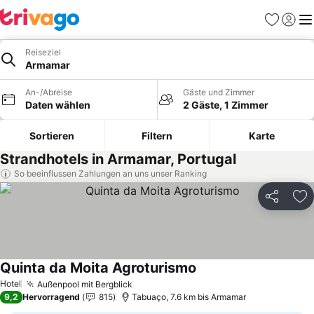
Favoriten
Einlog
Me
Reiseziel
Armamar
An-/Abreise
Gäste und Zimmer
Daten wählen
2 Gäste, 1 Zimmer
Sortieren
Filtern
Karte
Strandhotels in Armamar, Portugal
So beeinflussen Zahlungen an uns unser Ranking
Teilen
Zu
Quinta da Moita Agroturismo
Hotel
Außenpool mit Bergblick
9,2
Hervorragend
815
Tabuaço, 7.6 km bis Armamar