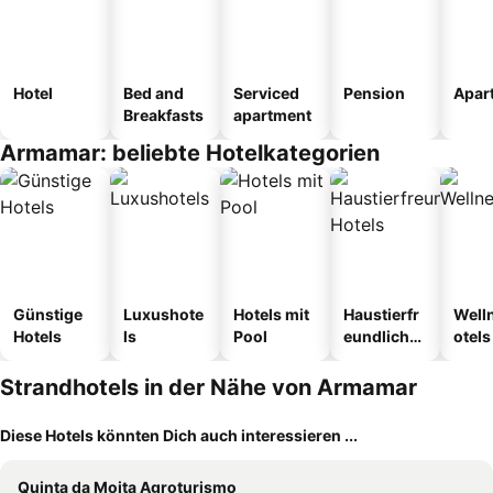
Hotel
Bed and
Serviced
Pension
Apar
Breakfasts
apartment
Armamar: beliebte Hotelkategorien
Günstige
Luxushote
Hotels mit
Haustierfr
Well
Hotels
ls
Pool
eundliche
otels
Hotels
Strandhotels in der Nähe von Armamar
Diese Hotels könnten Dich auch interessieren ...
Quinta da Moita Agroturismo