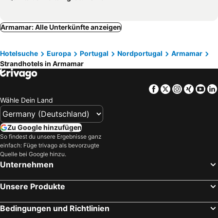
Armamar: Alle Unterkünfte anzeigen
Hotelsuche
Europa
Portugal
Nordportugal
Armamar
Strandhotels in Armamar
Facebook
Twitter
Instagra
Xing
Yo
Wähle Dein Land
Zu Google hinzufügen
So findest du unsere Ergebnisse ganz
einfach: Füge trivago als bevorzugte
Quelle bei Google hinzu.
Unternehmen
Unsere Produkte
Bedingungen und Richtlinien