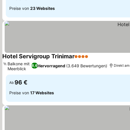
Preise von
23 Websites
Hotel Servigroup Trinimar
4 Sterne
Balkone mit
Hervorragend
(3.649 Bewertungen)
8,6
Direkt am
Meerblick
96 €
Ab
Preise von
17 Websites