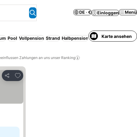
DE · €
Menü
Einloggen
Karte ansehen
rum
Pool
Vollpension
Strand
Halbpension
All-inclusive
Frühstüc
eeinflussen Zahlungen an uns unser Ranking
Zu Favoriten hinzufügen
Teilen