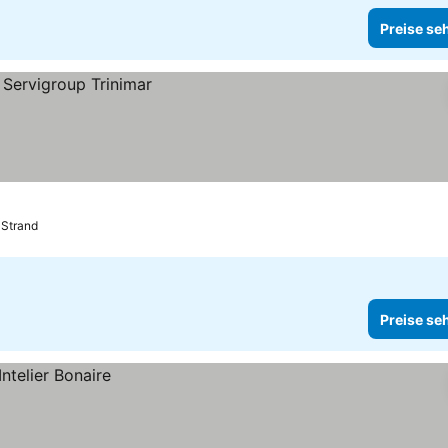
Preise se
 Strand
Preise se