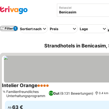
Reiseziel
Filter
1
Sortiert nach
Preis
Lage
Strandhotels in Benicasim,
Intelier Orange
4 Sterne
Familienfreundliches
Gut
(9.131 Bewertungen)
7,5
0.4 km 
Unterhaltungsprogramm
63 €
Ab