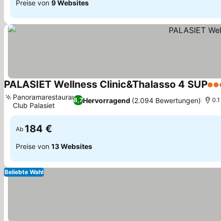
Preise von
9 Websites
PALASIET Wellness Clinic&Thalasso 4 SUP
4 S
Panoramarestaurant
Hervorragend
(2.094 Bewertungen)
8,7
0.1
Club Palasiet
184 €
Ab
Preise von
13 Websites
Beliebte Wahl