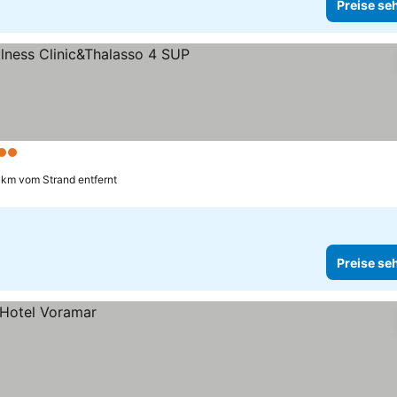
Preise se
terne
 km vom Strand entfernt
Preise se