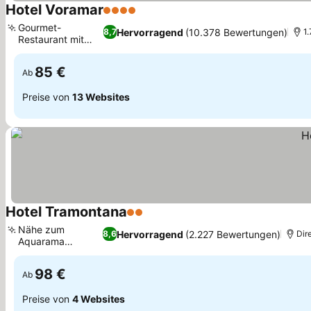
Hotel Voramar
4 Sterne
Gourmet-
Hervorragend
(10.378 Bewertungen)
8,7
1
Restaurant mit
Meerblick
85 €
Ab
Preise von
13 Websites
Hotel Tramontana
2 Sterne
Nähe zum
Hervorragend
(2.227 Bewertungen)
8,6
Dir
Aquarama
Wasserpark
98 €
Ab
Preise von
4 Websites