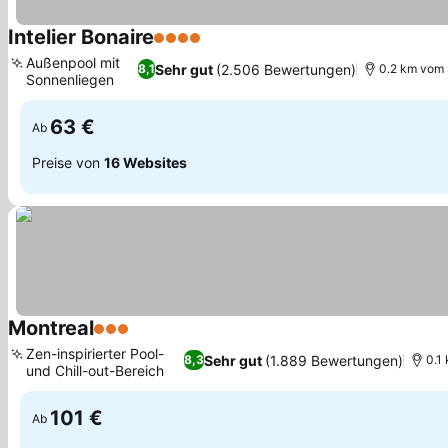
Intelier Bonaire
4 Sterne
Außenpool mit
Sehr gut
(2.506 Bewertungen)
8,1
0.2 km vom 
Sonnenliegen
63 €
Ab
Preise von
16 Websites
Montreal
3 Sterne
Zen-inspirierter Pool-
Sehr gut
(1.889 Bewertungen)
8,3
0.1
und Chill-out-Bereich
101 €
Ab