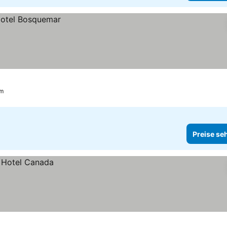
um
Preise se