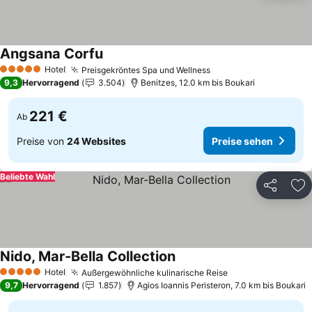
Angsana Corfu
Hotel
Preisgekröntes Spa und Wellness
5 Sterne
9,3
Hervorragend
3.504
Benitzes, 12.0 km bis Boukari
221 €
Ab
Preise von
24 Websites
Preise sehen
Beliebte Wahl
Teilen
Zu
Nido, Mar-Bella Collection
Hotel
Außergewöhnliche kulinarische Reise
5 Sterne
9,7
Hervorragend
1.857
Agios Ioannis Peristeron, 7.0 km bis Boukari