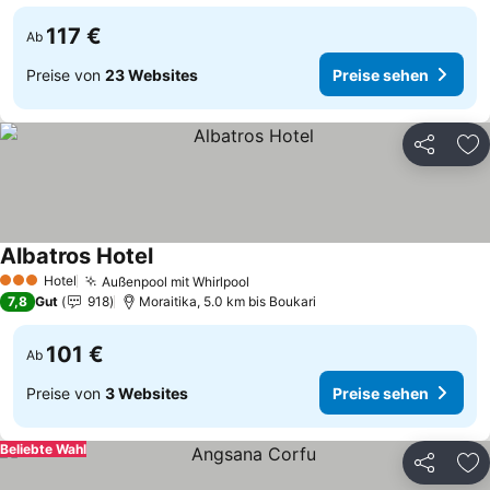
117 €
Ab
Preise von
23 Websites
Preise sehen
Teilen
Zu
Albatros Hotel
Hotel
Außenpool mit Whirlpool
3 Sterne
7,8
Gut
918
Moraitika, 5.0 km bis Boukari
101 €
Ab
Preise von
3 Websites
Preise sehen
Beliebte Wahl
Teilen
Zu