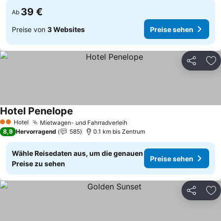
39 €
Ab
Preise von
3 Websites
Preise sehen
Teilen
Zu
Hotel Penelope
Hotel
Mietwagen- und Fahrradverleih
2 Sterne
8,9
Hervorragend
585
0.1 km bis Zentrum
Wähle Reisedaten aus, um die genauen
Preise sehen
Preise zu sehen
Teilen
Zu