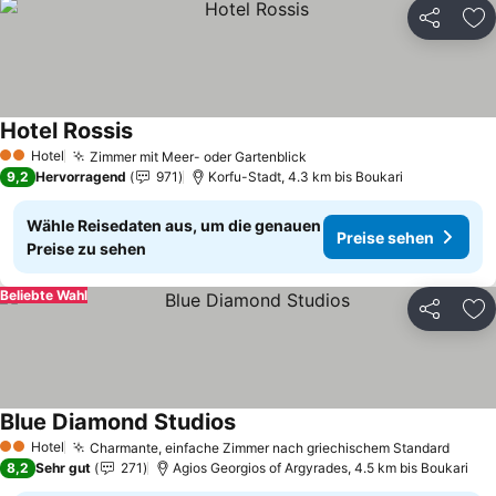
Teilen
Zu
Hotel Rossis
Hotel
Zimmer mit Meer- oder Gartenblick
2 Sterne
9,2
Hervorragend
971
Korfu-Stadt, 4.3 km bis Boukari
Wähle Reisedaten aus, um die genauen
Preise sehen
Preise zu sehen
Beliebte Wahl
Teilen
Zu
Blue Diamond Studios
Hotel
Charmante, einfache Zimmer nach griechischem Standard
2 Sterne
8,2
Sehr gut
271
Agios Georgios of Argyrades, 4.5 km bis Boukari