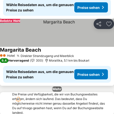
Wähle Reisedaten aus, um die genauen
Preise sehen
Preise zu sehen
Beliebte Wahl
Teilen
Zu
Margarita Beach
Hotel
Direkter Strandzugang und Meerblick
2 Sterne
9,4
Hervorragend
300
Moraitika, 5.1 km bis Boukari
Wähle Reisedaten aus, um die genauen
Preise sehen
Preise zu sehen
Mehr
Die Preise und Verfügbarkeit, die wir von Buchungswebsites
erhalten, ändern sich laufend. Das bedeutet, dass Du
möglicherweise nicht immer genau dasselbe Angebot findest, das
Du auf trivago gesehen hast, wenn Du auf der Buchungswebsite
landest.