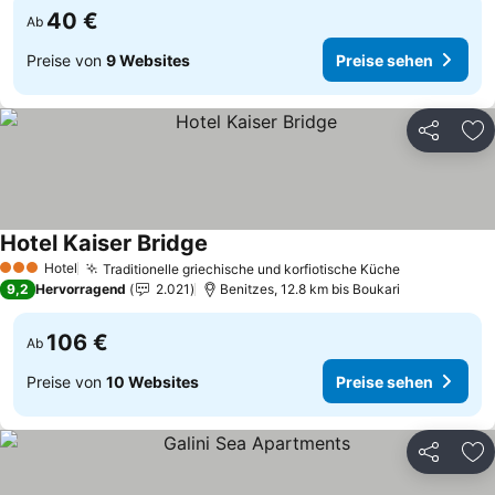
40 €
Ab
Preise von
9 Websites
Preise sehen
Teilen
Zu
Hotel Kaiser Bridge
Hotel
Traditionelle griechische und korfiotische Küche
3 Sterne
9,2
Hervorragend
2.021
Benitzes, 12.8 km bis Boukari
106 €
Ab
Preise von
10 Websites
Preise sehen
Teilen
Zu