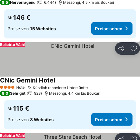
8,5
Hervorragend
6.444
Messongi, 4.5 km bis Boukari
146 €
Ab
Preise von
15 Websites
Preise sehen
Beliebte Wahl
Teilen
Zu
CNic Gemini Hotel
Hotel
Kürzlich renovierte Unterkünfte
4 Sterne
8,0
Sehr gut
928
Messongi, 4.4 km bis Boukari
115 €
Ab
Preise von
3 Websites
Preise sehen
Beliebte Wahl