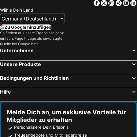
Facebook
Twitter
Instagra
Xing
Yo
Axilion, Strandhotels
Arillas, Strandhotels
Erofili Hotel
Hotel Penelope
Wähle Dein Land
Kalami, Strandhotels
Agios Stefanos Avlioton, Strandhotels
Golden Sunset
Andriana
Almyros, Strandhotels
Agios Georgios Pagi, Strandhotels
Sweet Memories Beach Houses
Christina Hotel
Zu Google hinzufügen
So findest du unsere Ergebnisse ganz
Ermones, Strandhotels
Tsaki, Strandhotels
Riviera Benitses
Elli-Marina Studios
einfach: Füge trivago als bevorzugte
Ammoudia, Strandhotels
Karousades, Strandhotels
Quelle bei Google hinzu.
Avra Boutique
Leftis Romantica
Unternehmen
Hotel San Marina
Skevoulis Studios
Stavros Beach Resort
Galini Sea Apartments
Unsere Produkte
Bedingungen und Richtlinien
Hilfe
Melde Dich an, um exklusive Vorteile für
Mitglieder zu erhalten
Personalisiere Dein Erlebnis
Treueangebote und Mitgliederpreise