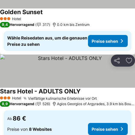
Golden Sunset
Hotel
3 Sterne
9,4
Hervorragend
317
0.0 km bis Zentrum
Wähle Reisedaten aus, um die genauen
Preise sehen
Preise zu sehen
Teilen
Zu
Stars Hotel - ADULTS ONLY
Hotel
Vielfältige kulinarische Erlebnisse vor Ort
3 Sterne
8,9
Hervorragend
526
Agios Georgios of Argyrades, 3.9 km bis Boukari
86 €
Ab
Preise von
8 Websites
Preise sehen