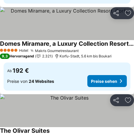
Teilen
Zu
Domes Miramare, a Luxury Collection Resort, Corfu
Hotel
Makris Gourmetrestaurant
5 Sterne
9,3
Hervorragend
2.321
Korfu-Stadt, 5.6 km bis Boukari
192 €
Ab
Preise von
24 Websites
Preise sehen
Teilen
Zu
The Olivar Suites