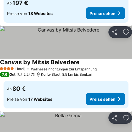
197 €
Ab
Preise von
18 Websites
Preise sehen
Teilen
Zu
Canvas by Mitsis Belvedere
Hotel
Wellnesseinrichtungen zur Entspannung
4 Sterne
7,6
Gut
2.247
Korfu-Stadt, 8.5 km bis Boukari
80 €
Ab
Preise von
17 Websites
Preise sehen
Teilen
Zu