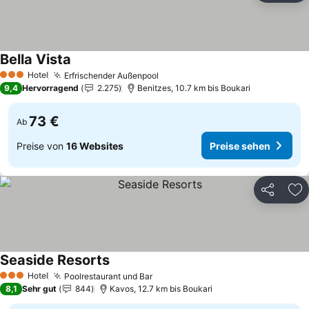
Bella Vista
Hotel
Erfrischender Außenpool
3 Sterne
9,4
Hervorragend
2.275
Benitzes, 10.7 km bis Boukari
73 €
Ab
Preise von
16 Websites
Preise sehen
Teilen
Zu
Seaside Resorts
Hotel
Poolrestaurant und Bar
3 Sterne
8,1
Sehr gut
844
Kavos, 12.7 km bis Boukari