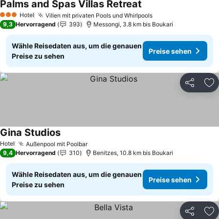
Palms and Spas Villas Retreat
Hotel
Villen mit privaten Pools und Whirlpools
3 Sterne
9,3
Hervorragend
393
Messongi, 3.8 km bis Boukari
Wähle Reisedaten aus, um die genauen
Preise sehen
Preise zu sehen
Teilen
Zu
Gina Studios
Hotel
Außenpool mit Poolbar
9,4
Hervorragend
310
Benitzes, 10.8 km bis Boukari
Wähle Reisedaten aus, um die genauen
Preise sehen
Preise zu sehen
Teilen
Zu