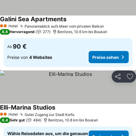
Galini Sea Apartments
Hotel
Panoramablick aufs Meer vom privaten Balkon
2 Sterne
8,8
Hervorragend
277
Benitzes, 10.6 km bis Boukari
90 €
Ab
Preise von
4 Websites
Preise sehen
Teilen
Zu
Elli-Marina Studios
Hotel
Guter Zugang zur Stadt Korfu
2 Sterne
8,4
Sehr gut
484
Benitzes, 10.8 km bis Boukari
Wähle Reisedaten aus, um die genauen