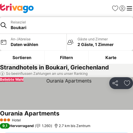
Favoriten
Einlog
Me
Reiseziel
Boukari
An-/Abreise
Gäste und Zimmer
Daten wählen
2 Gäste, 1 Zimmer
Sortieren
Filtern
Karte
Strandhotels in Boukari, Griechenland
So beeinflussen Zahlungen an uns unser Ranking
Beliebte Wahl
Teilen
Zu
Ourania Apartments
Hotel
3 Sterne
9,1
Hervorragend
1.260
2.7 km bis Zentrum