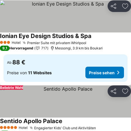
Teilen
Zu
Ionian Eye Design Studios & Spa
Hotel
Premier Suite mit privatem Whirlpool
3 Sterne
9,1
Hervorragend
717
Messongi, 3.9 km bis Boukari
88 €
Ab
Preise von
11 Websites
Preise sehen
Beliebte Wahl
Teilen
Zu
Sentido Apollo Palace
Hotel
Engagierter Kids' Club und Aktivitäten
5 Sterne