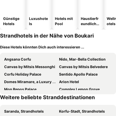
Günstige
Luxushote
Hotels mit
Haustierfr
Well
Hotels
ls
Pool
eundliche
otels
Hotels
Strandhotels in der Nähe von Boukari
Diese Hotels könnten Dich auch interessieren ...
Angsana Corfu
Nido, Mar-Bella Collection
Canvas by Mitsis Messonghi
Canvas by Mitsis Belvedere
Corfu Holiday Palace
Sentido Apollo Palace
Domes Miramare, a Luxury Collection Resort, Corfu
Arion Hotel
Mon Repos Palace
Complex Lemon Grove
Weitere beliebte Stranddestinationen
Mediterranean Blue
The Olivar Suites
Cavomarina Beach
Delfinia Hotel
Saranda, Strandhotels
Korfu-Stadt, Strandhotels
Potamaki Beach Hotel
ALYSSIUM