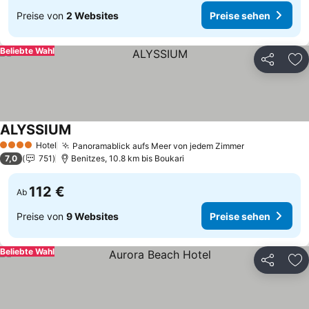
Preise von
2 Websites
Preise sehen
Beliebte Wahl
Teilen
Zu
ALYSSIUM
Hotel
Panoramablick aufs Meer von jedem Zimmer
4 Sterne
7,0
751
Benitzes, 10.8 km bis Boukari
112 €
Ab
Preise von
9 Websites
Preise sehen
Beliebte Wahl
Teilen
Zu