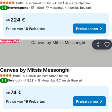
Hotel
Gourmet-Frühstück mit À-la-carte-Optionen
5 Sterne
9,6
Hervorragend
1.900
Messongi, 4.4 km bis Boukari
224 €
Ab
Preise von
16 Websites
Preise sehen
Beliebte Wahl
Teilen
Zu
Canvas by Mitsis Messonghi
Hotel
Gärten, die zum Strand führen
4 Sterne
8,2
Sehr gut
8.281
Moraitika, 4.7 km bis Boukari
74 €
Ab
Preise von
19 Websites
Preise sehen