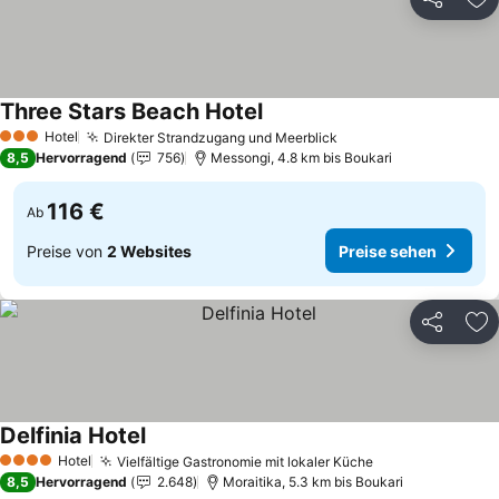
Teilen
Zu
Three Stars Beach Hotel
Hotel
Direkter Strandzugang und Meerblick
3 Sterne
8,5
Hervorragend
756
Messongi, 4.8 km bis Boukari
116 €
Ab
Preise von
2 Websites
Preise sehen
Teilen
Zu
Delfinia Hotel
Hotel
Vielfältige Gastronomie mit lokaler Küche
4 Sterne
8,5
Hervorragend
2.648
Moraitika, 5.3 km bis Boukari