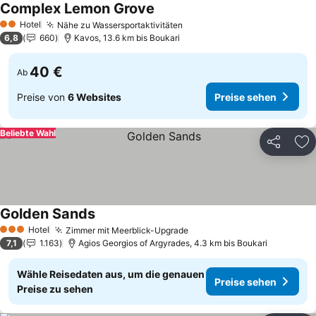
Complex Lemon Grove
Hotel
Nähe zu Wassersportaktivitäten
2 Sterne
6,8
660
Kavos, 13.6 km bis Boukari
40 €
Ab
Preise von
6 Websites
Preise sehen
Beliebte Wahl
Teilen
Zu
Golden Sands
Hotel
Zimmer mit Meerblick-Upgrade
3 Sterne
7,1
1.163
Agios Georgios of Argyrades, 4.3 km bis Boukari
Wähle Reisedaten aus, um die genauen
Preise sehen
Preise zu sehen