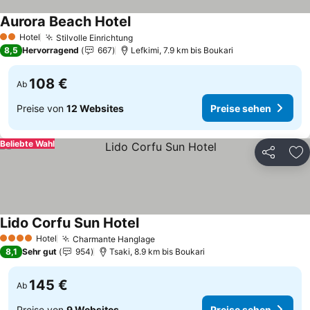
Aurora Beach Hotel
Hotel
Stilvolle Einrichtung
2 Sterne
8,5
Hervorragend
667
Lefkimi, 7.9 km bis Boukari
108 €
Ab
Preise von
12 Websites
Preise sehen
Beliebte Wahl
Teilen
Zu
Lido Corfu Sun Hotel
Hotel
Charmante Hanglage
4 Sterne
8,1
Sehr gut
954
Tsaki, 8.9 km bis Boukari
145 €
Ab
Preise von
9 Websites
Preise sehen