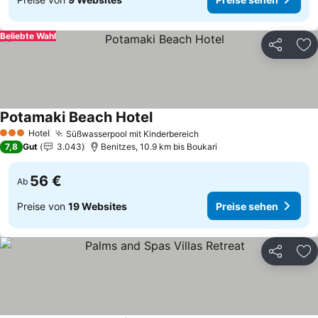
Beliebte Wahl
Teilen
Zu
Potamaki Beach Hotel
Hotel
Süßwasserpool mit Kinderbereich
3 Sterne
7,8
Gut
3.043
Benitzes, 10.9 km bis Boukari
56 €
Ab
Preise von
19 Websites
Preise sehen
Teilen
Zu