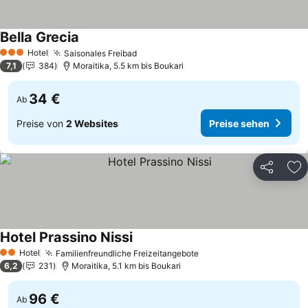
Bella Grecia
Hotel
Saisonales Freibad
3 Sterne
7,1
384
Moraitika, 5.5 km bis Boukari
34 €
Ab
Preise von
2 Websites
Preise sehen
Teilen
Zu
Hotel Prassino Nissi
Hotel
Familienfreundliche Freizeitangebote
2 Sterne
6,2
231
Moraitika, 5.1 km bis Boukari
96 €
Ab