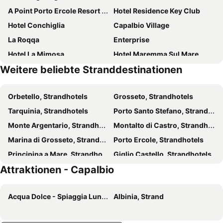
A Point Porto Ercole Resort & Spa
Hotel Residence Key Club
Hotel Conchiglia
Capalbio Village
La Roqqa
Enterprise
Hotel La Mimosa
Hotel Maremma Sul Mare
Weitere beliebte Stranddestinationen
Bungalows Il Campeggio Di Capalbio
Orbetello, Strandhotels
Grosseto, Strandhotels
Tarquinia, Strandhotels
Porto Santo Stefano, Strandhotels
Monte Argentario, Strandhotels
Montalto di Castro, Strandhotels
Marina di Grosseto, Strandhotels
Porto Ercole, Strandhotels
Principina a Mare, Strandhotels
Giglio Castello, Strandhotels
Attraktionen - Capalbio
Isola del Giglio, Strandhotels
Magliano in Toscana, Strandhotels
Pescia Romana, Strandhotels
Capodimonte, Strandhotels
Acqua Dolce - Spiaggia Lunga, Strand
Albinia, Strand
Marta, Strandhotels