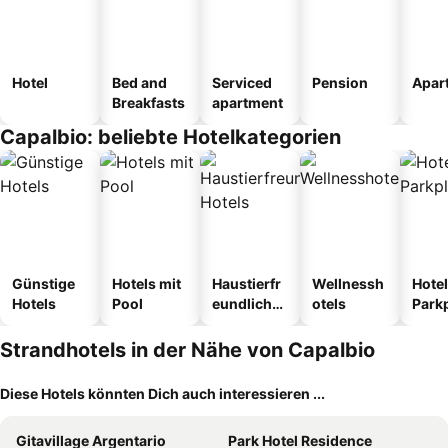
Hotel
Bed and
Serviced
Pension
Apar
Breakfasts
apartment
Capalbio: beliebte Hotelkategorien
Günstige
Hotels mit
Haustierfr
Wellnessh
Hotel
Hotels
Pool
eundliche
otels
Park
Hotels
Strandhotels in der Nähe von Capalbio
Diese Hotels könnten Dich auch interessieren ...
Gitavillage Argentario
Park Hotel Residence