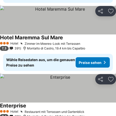
Teilen
Zu
Hotel Maremma Sul Mare
Hotel
Zimmer im Meeres-Look mit Terrassen
3 Sterne
7,3
391
Montalto di Castro, 19.4 km bis Capalbio
Wähle Reisedaten aus, um die genauen
Preise sehen
Preise zu sehen
Teilen
Zu
Enterprise
Hotel
Restaurant mit Terrassen und Gartenblick
3 Sterne