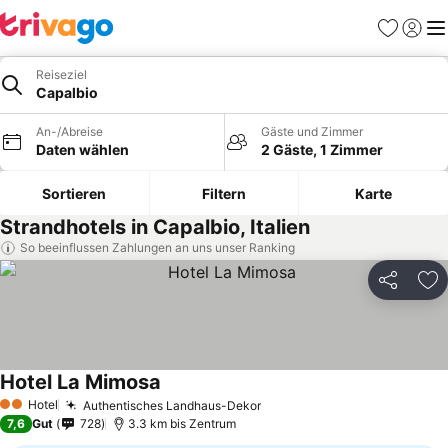
Favoriten
Einlog
Me
Reiseziel
Capalbio
An-/Abreise
Gäste und Zimmer
Daten wählen
2 Gäste, 1 Zimmer
Sortieren
Filtern
Karte
Strandhotels in Capalbio, Italien
So beeinflussen Zahlungen an uns unser Ranking
Teilen
Zu
Hotel La Mimosa
Hotel
Authentisches Landhaus-Dekor
2 Sterne
7,6
Gut
728
3.3 km bis Zentrum