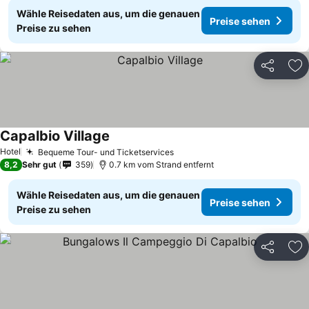
Wähle Reisedaten aus, um die genauen
Preise sehen
Preise zu sehen
Teilen
Zu
Capalbio Village
Hotel
Bequeme Tour- und Ticketservices
8,2
Sehr gut
359
0.7 km vom Strand entfernt
Wähle Reisedaten aus, um die genauen
Preise sehen
Preise zu sehen
Teilen
Zu