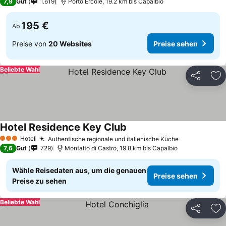
7,9
Gut
1.619
Porto Ercole, 19.2 km bis Capalbio
195 €
Ab
Preise von
20 Websites
Preise sehen
Beliebte Wahl
Teilen
Zu
Hotel Residence Key Club
Hotel
Authentische regionale und italienische Küche
3 Sterne
7,6
Gut
729
Montalto di Castro, 19.8 km bis Capalbio
Wähle Reisedaten aus, um die genauen
Preise sehen
Preise zu sehen
Beliebte Wahl
Teilen
Zu