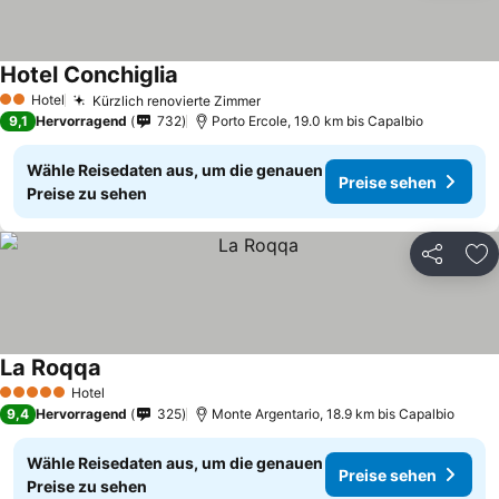
Hotel Conchiglia
Hotel
Kürzlich renovierte Zimmer
2 Sterne
9,1
Hervorragend
732
Porto Ercole, 19.0 km bis Capalbio
Wähle Reisedaten aus, um die genauen
Preise sehen
Preise zu sehen
Teilen
Zu
La Roqqa
Hotel
5 Sterne
9,4
Hervorragend
325
Monte Argentario, 18.9 km bis Capalbio
Wähle Reisedaten aus, um die genauen
Preise sehen
Preise zu sehen