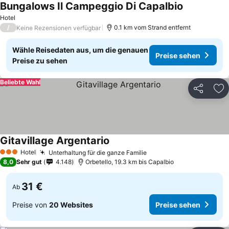
Bungalows Il Campeggio Di Capalbio
Hotel
/
0.1 km vom Strand entfernt
Keine Rezensionen verfügbar
Wähle Reisedaten aus, um die genauen
Preise sehen
Preise zu sehen
Beliebte Wahl
Teilen
Zu
Gitavillage Argentario
Hotel
Unterhaltung für die ganze Familie
3 Sterne
8,0
Sehr gut
4.148
Orbetello, 19.3 km bis Capalbio
31 €
Ab
Preise von
20 Websites
Preise sehen