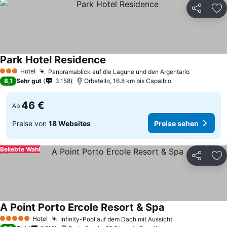
Teilen
Zu
Park Hotel Residence
Hotel
Panoramablick auf die Lagune und den Argentario
3 Sterne
8,1
Sehr gut
3.158
Orbetello, 16.8 km bis Capalbio
46 €
Ab
Preise von
18 Websites
Preise sehen
Beliebte Wahl
Teilen
Zu
A Point Porto Ercole Resort & Spa
Hotel
Infinity-Pool auf dem Dach mit Aussicht
5 Sterne