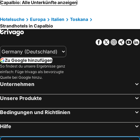
Capalbio: Alle Unterkünfte anzeigen
Hotelsuche
Europa
Italien
Toskana
Strandhotels in Capalbio
Facebook
Twitter
Instagra
Xing
Yo
Zu Google hinzufügen
So findest du unsere Ergebnisse ganz
einfach: Füge trivago als bevorzugte
Quelle bei Google hinzu.
Unternehmen
Unsere Produkte
Bedingungen und Richtlinien
Hilfe