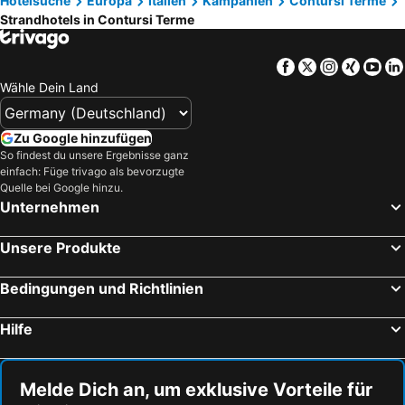
Hotelsuche
Europa
Italien
Kampanien
Contursi Terme
Strandhotels in Contursi Terme
Facebook
Twitter
Instagra
Xing
Yo
Wähle Dein Land
Zu Google hinzufügen
So findest du unsere Ergebnisse ganz
einfach: Füge trivago als bevorzugte
Quelle bei Google hinzu.
Unternehmen
Unsere Produkte
Bedingungen und Richtlinien
Hilfe
Melde Dich an, um exklusive Vorteile für