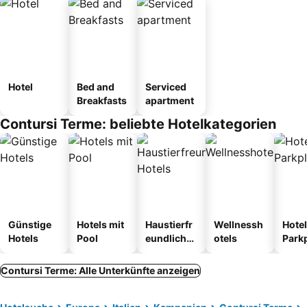
Hotel
Bed and
Serviced
Breakfasts
apartment
Contursi Terme: beliebte Hotelkategorien
Günstige
Hotels mit
Haustierfr
Wellnessh
Hotel
Hotels
Pool
eundliche
otels
Park
Hotels
Contursi Terme: Alle Unterkünfte anzeigen