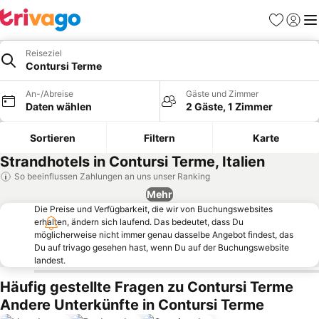
Favoriten
Einlog
Me
Reiseziel
Contursi Terme
An-/Abreise
Gäste und Zimmer
Daten wählen
2 Gäste, 1 Zimmer
Sortieren
Filtern
Karte
Strandhotels in Contursi Terme, Italien
So beeinflussen Zahlungen an uns unser Ranking
Mehr
Die Preise und Verfügbarkeit, die wir von Buchungswebsites
erhalten, ändern sich laufend. Das bedeutet, dass Du
möglicherweise nicht immer genau dasselbe Angebot findest, das
Du auf trivago gesehen hast, wenn Du auf der Buchungswebsite
landest.
Häufig gestellte Fragen zu Contursi Terme
Andere Unterkünfte in Contursi Terme