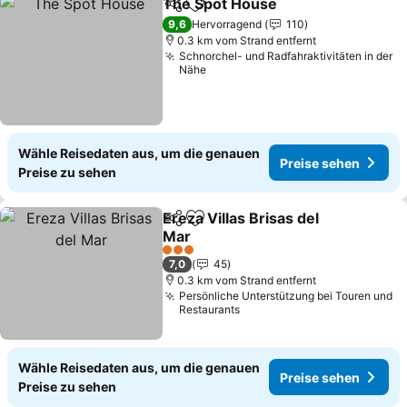
The Spot House
Teilen
Zu Favoriten hinzufügen
Preise seh
9,6
Hervorragend
110
0.3 km vom Strand entfernt
Schnorchel- und Radfahraktivitäten in der
Nähe
Wähle Reisedaten aus, um die genauen
Preise sehen
Preise zu sehen
Ereza Villas Brisas del
Teilen
Zu Favoriten hinzufügen
Mar
Preise sehen
3 Sterne
7,0
45
0.3 km vom Strand entfernt
Persönliche Unterstützung bei Touren und
Restaurants
Wähle Reisedaten aus, um die genauen
Preise sehen
Preise zu sehen