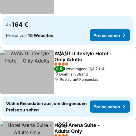
164 €
Ab
Preise von
15 Websites
Preise sehen
AVANTI Lifestyle Hotel -
Teilen
Zu Favoriten hinzufügen
Only Adults
Preise sehen
4 Sterne
9,5
Hervorragend
2.114
Direkt am Strand
Restaurant Rompeolas
Preise sehen
Wähle Reisedaten aus, um die genauen
Preise sehen
Preise zu sehen
Hotel Arena Suite -
Teilen
Zu Favoriten hinzufügen
Adults Only