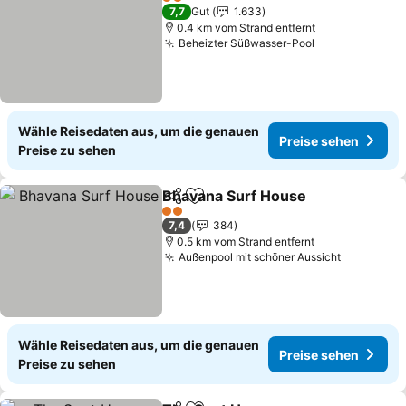
2 Sterne
7,7
Gut
1.633
0.4 km vom Strand entfernt
Beheizter Süßwasser-Pool
Preise sehen
Wähle Reisedaten aus, um die genauen
Preise sehen
Preise zu sehen
Bhavana Surf House
Teilen
Zu Favoriten hinzufügen
Preis
2 Sterne
7,4
384
0.5 km vom Strand entfernt
Außenpool mit schöner Aussicht
Preise se
Wähle Reisedaten aus, um die genauen
Preise sehen
Preise zu sehen