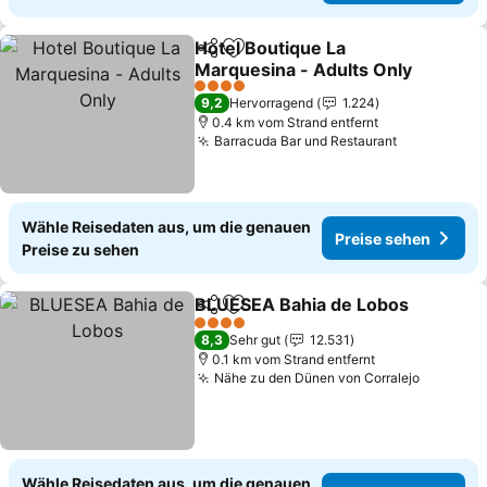
Hotel Boutique La
Teilen
Zu Favoriten hinzufügen
Marquesina - Adults Only
Preise sehen
4 Sterne
9,2
Hervorragend
1.224
0.4 km vom Strand entfernt
Barracuda Bar und Restaurant
Preise seh
Wähle Reisedaten aus, um die genauen
Preise sehen
Preise zu sehen
BLUESEA Bahia de Lobos
Teilen
Zu Favoriten hinzufügen
P
4 Sterne
8,3
Sehr gut
12.531
0.1 km vom Strand entfernt
Nähe zu den Dünen von Corralejo
Preise 
Wähle Reisedaten aus, um die genauen