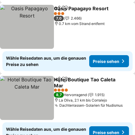
Oasis Papagayo Resort
Teilen
Zu Favoriten hinzufügen
Pre
3 Sterne
7,0
2.466
0.7 km vom Strand entfernt
Wähle Reisedaten aus, um die genauen
Preise sehen
Preise zu sehen
Hotel Boutique Tao Caleta
Teilen
Zu Favoriten hinzufügen
Mar
Preise sehen
4 Sterne
8,7
Hervorragend
1.915
La Oliva, 2.1 km bis Corralejo
Dachterrassen-Solarien für Nudismus
Preis
Wähle Reisedaten aus, um die genauen
Preise sehen