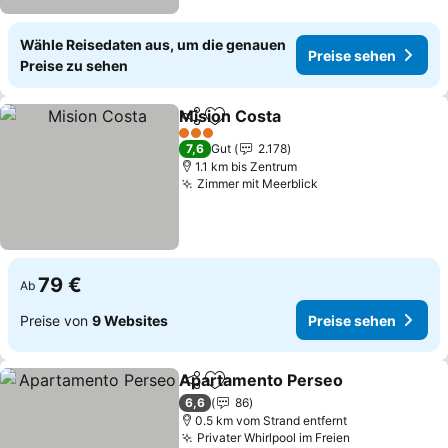
Wähle Reisedaten aus, um die genauen
Preise sehen
Preise zu sehen
Mision Costa
Teilen
Zu Favoriten hinzufügen
Preise sehen
3 Sterne
7,6
Gut
2.178
1.1 km bis Zentrum
Zimmer mit Meerblick
Preise sehen
79 €
Ab
Preise von
9 Websites
Preise sehen
Apartamento Perseo
Teilen
Zu Favoriten hinzufügen
Preis
6,6
86
0.5 km vom Strand entfernt
Privater Whirlpool im Freien
Preise sehen