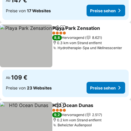
147 €
Ab
Preise von
17 Websites
Preise sehen
Playa Park Zensation
Teilen
Zu Favoriten hinzufügen
Preis
4 Sterne
8,8
Hervorragend
8.621
0.3 km vom Strand entfernt
Hydrotherapie-Spa und Wellnesscenter
Prei
109 €
Ab
Preise von
23 Websites
Preise sehen
H10 Ocean Dunas
Teilen
Zu Favoriten hinzufügen
Preise s
4 Sterne
9,2
Hervorragend
2.517
0.2 km vom Strand entfernt
Beheizter Außenpool
Preise sehen