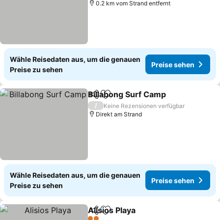
0.2 km vom Strand entfernt
Wähle Reisedaten aus, um die genauen
Preise sehen
Preise zu sehen
Billabong Surf Camp
Teilen
Zu Favoriten hinzufügen
Preis
/
Keine Rezensionen verfügbar
Direkt am Strand
Wähle Reisedaten aus, um die genauen
Preise sehen
Preise zu sehen
Alisios Playa
Teilen
Zu Favoriten hinzufügen
Preise sehen