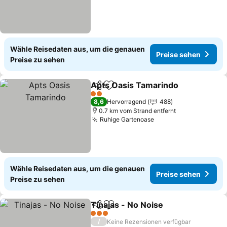
Wähle Reisedaten aus, um die genauen
Preise sehen
Preise zu sehen
Apts Oasis Tamarindo
Teilen
Zu Favoriten hinzufügen
Prei
2 Sterne
8,6
Hervorragend
488
0.7 km vom Strand entfernt
Ruhige Gartenoase
Preise sehen
Wähle Reisedaten aus, um die genauen
Preise sehen
Preise zu sehen
Tinajas - No Noise
Teilen
Zu Favoriten hinzufügen
Preise 
3 Sterne
/
Keine Rezensionen verfügbar