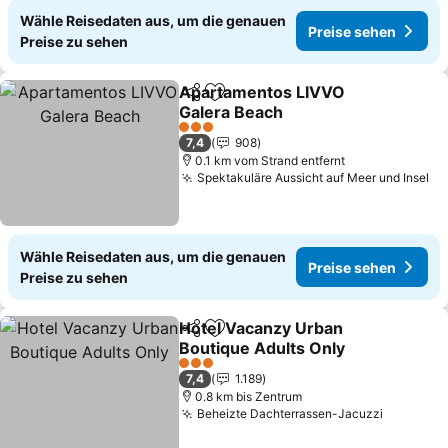
Wähle Reisedaten aus, um die genauen
Preise sehen
Preise zu sehen
Apartamentos LIVVO
Teilen
Zu Favoriten hinzufügen
Galera Beach
Preise sehen
3 Sterne
7,4
908
0.1 km vom Strand entfernt
Spektakuläre Aussicht auf Meer und Insel
Pr
Wähle Reisedaten aus, um die genauen
Preise sehen
Preise zu sehen
Hotel Vacanzy Urban
Teilen
Zu Favoriten hinzufügen
Boutique Adults Only
Preise sehen
3 Sterne
7,4
1.189
0.8 km bis Zentrum
Beheizte Dachterrassen-Jacuzzi
Preise s