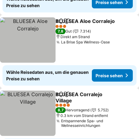
Preise sehen
Preise zu sehen
BLUESEA Aloe Corralejo
Teilen
Zu Favoriten hinzufügen
P
3 Sterne
7,8
Gut
7.314
Direkt am Strand
La Brise Spa Wellness-Oase
Preise sehe
Wähle Reisedaten aus, um die genauen
Preise sehen
Preise zu sehen
BLUESEA Corralejo
Teilen
Zu Favoriten hinzufügen
Village
Preise sehen
4 Sterne
8,7
Hervorragend
5.752
0.3 km vom Strand entfernt
Entspannende Spa- und
Wellnesseinrichtungen