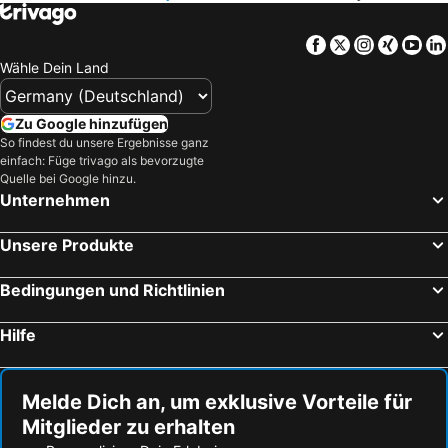
Alisios Playa
San Valentín
Hotel Casa Del Embajador
HD Pueblo Marinero
Facebook
Twitter
Instagra
Xing
Yo
Wähle Dein Land
Zu Google hinzufügen
So findest du unsere Ergebnisse ganz
einfach: Füge trivago als bevorzugte
Quelle bei Google hinzu.
Unternehmen
Unsere Produkte
Bedingungen und Richtlinien
Hilfe
Melde Dich an, um exklusive Vorteile für
Mitglieder zu erhalten