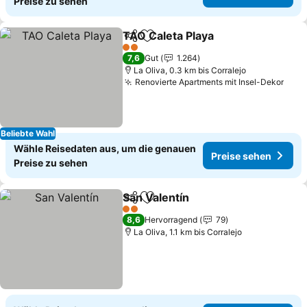
Preise zu sehen
TAO Caleta Playa
Teilen
Zu Favoriten hinzufügen
Preise se
2 Sterne
7,6
Gut
1.264
La Oliva, 0.3 km bis Corralejo
Renovierte Apartments mit Insel-Dekor
Prei
Beliebte Wahl
Wähle Reisedaten aus, um die genauen
Preise sehen
Preise zu sehen
San Valentín
Teilen
Zu Favoriten hinzufügen
Preise sehen
2 Sterne
8,6
Hervorragend
79
La Oliva, 1.1 km bis Corralejo