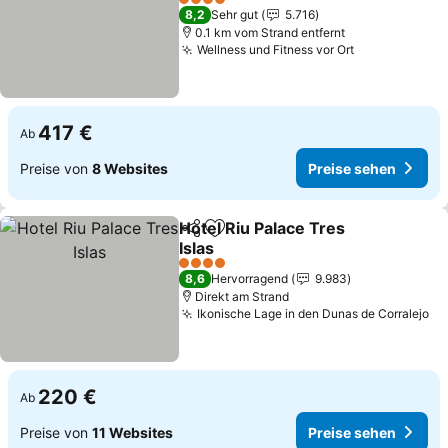
Preise sehen
4 Sterne
8,2
Sehr gut
5.716
0.1 km vom Strand entfernt
Wellness und Fitness vor Ort
Preise sehe
417 €
Ab
Preise von
8 Websites
Preise sehen
Hotel Riu Palace Tres
Teilen
Zu Favoriten hinzufügen
Islas
Preise sehen
4 Sterne
8,6
Hervorragend
9.983
Direkt am Strand
Ikonische Lage in den Dunas de Corralejo
Pr
220 €
Ab
Preise von
11 Websites
Preise sehen