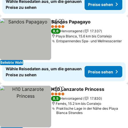
Wähle Reisedaten aus, um die genauen
Preise sehen
Preise zu sehen
Sandos Papagayo
Teilen
Zu Favoriten hinzufügen
Preise s
4 Sterne
8,6
Hervorragend
17.337
Playa Blanca, 15.6 km bis Corralejo
Entspannendes Spa- und Wellnesscenter
Pr
Beliebte Wahl
Wähle Reisedaten aus, um die genauen
Preise sehen
Preise zu sehen
H10 Lanzarote Princess
Teilen
Zu Favoriten hinzufügen
Pr
4 Sterne
8,5
Hervorragend
17.830
Femés, 15.2 km bis Corralejo
Praktische Lage in der Nähe des Playa
Blanca Strandes