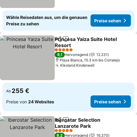
Wähle Reisedaten aus, um die genauen
Preise sehen
Preise zu sehen
Princesa Yaiza Suite Hotel
Teilen
Zu Favoriten hinzufügen
Resort
Preise sehen
5 Sterne
9,1
Hervorragend
12.231
Playa Blanca, 15.3 km bis Corralejo
Kikoland Kinderwelt
Preise sehen
255 €
Ab
Preise von
24 Websites
Preise sehen
Iberostar Selection
Teilen
Zu Favoriten hinzufügen
Lanzarote Park
Preise sehen
5 Sterne
9,2
Hervorragend
16.370