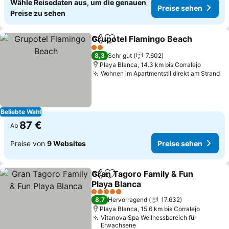
Wähle Reisedaten aus, um die genauen
Preise sehen
Preise zu sehen
Grupotel Flamingo Beach
Teilen
Zu Favoriten hinzufügen
P
2 Sterne
8,3
Sehr gut
7.602
Playa Blanca, 14.3 km bis Corralejo
Wohnen im Apartmentstil direkt am Strand
Pr
Beliebte Wahl
87 €
Ab
Preise von
9 Websites
Preise sehen
Gran Tagoro Family & Fun
Teilen
Zu Favoriten hinzufügen
Playa Blanca
Preise sehen
5 Sterne
8,7
Hervorragend
17.632
Playa Blanca, 15.6 km bis Corralejo
Vitanova Spa Wellnessbereich für
Erwachsene