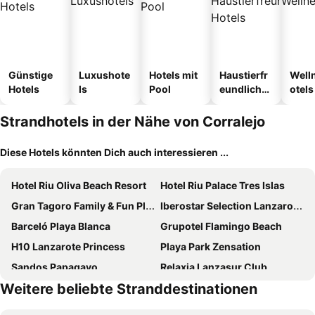
Günstige
Luxushote
Hotels mit
Haustierfr
Well
Hotels
ls
Pool
eundliche
otels
Hotels
Strandhotels in der Nähe von Corralejo
Diese Hotels könnten Dich auch interessieren ...
Hotel Riu Oliva Beach Resort
Hotel Riu Palace Tres Islas
Gran Tagoro Family & Fun Playa Blanca
Iberostar Selection Lanzarote Park
Barceló Playa Blanca
Grupotel Flamingo Beach
H10 Lanzarote Princess
Playa Park Zensation
Sandos Papagayo
Relaxia Lanzasur Club
Weitere beliebte Stranddestinationen
BLUESEA Bahia de Lobos
H10 Timanfaya Palace
Princesa Yaiza Suite Hotel Resort
Hotel Boutique Tao Caleta Mar