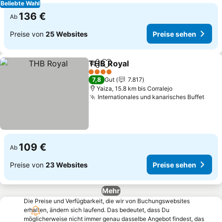
Beliebte Wahl
136 €
Ab
Preise von
25 Websites
Preise sehen
THB Royal
Teilen
Zu Favoriten hinzufügen
Preise sehen
4 Sterne
7,8
Gut
7.817
Yaiza, 15.8 km bis Corralejo
Internationales und kanarisches Buffet
Prei
109 €
Ab
Preise von
23 Websites
Preise sehen
Mehr
Die Preise und Verfügbarkeit, die wir von Buchungswebsites
erhalten, ändern sich laufend. Das bedeutet, dass Du
möglicherweise nicht immer genau dasselbe Angebot findest, das