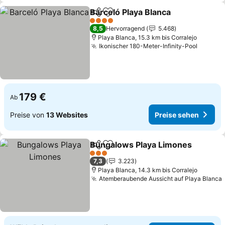
Barceló Playa Blanca
Teilen
Zu Favoriten hinzufügen
Preis
4 Sterne
8,5
Hervorragend
5.468
Playa Blanca, 15.3 km bis Corralejo
Ikonischer 180-Meter-Infinity-Pool
Preise 
179 €
Ab
Preise von
13 Websites
Preise sehen
Bungalows Playa Limones
Teilen
Zu Favoriten hinzufügen
3 Sterne
7,3
3.223
Playa Blanca, 14.3 km bis Corralejo
Atemberaubende Aussicht auf Playa Blanca