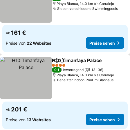
Playa Blanca, 14.0 km bis Corralejo
Sieben verschiedene Swimmingpools
Preis
161 €
Ab
Preise von
22 Websites
Preise sehen
H10 Timanfaya Palace
Teilen
Zu Favoriten hinzufügen
Prei
4 Sterne
9,1
Hervorragend
13.136
Playa Blanca, 14.3 km bis Corralejo
Beheizter Indoor-Pool im Glashaus
Preise 
201 €
Ab
Preise von
13 Websites
Preise sehen