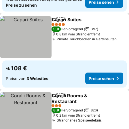
Preise sehen
Preise zu sehen
Capari Suites
Teilen
Zu Favoriten hinzufügen
Preise sehen
4 Sterne
9,0
Hervorragend
397
0.8 km vom Strand entfernt
Private Tauchbecken in Gartensuiten
Preis
108 €
Ab
Preise von
3 Websites
Preise sehen
Coralli Rooms &
Teilen
Zu Favoriten hinzufügen
Restaurant
Preise sehen
3 Sterne
8,9
Hervorragend
826
0.2 km vom Strand entfernt
Strandnahes Speiseerlebnis
Preise sehen