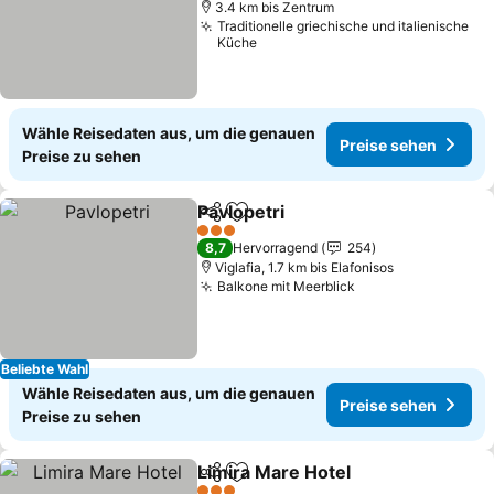
3.4 km bis Zentrum
Traditionelle griechische und italienische
Küche
Wähle Reisedaten aus, um die genauen
Preise sehen
Preise zu sehen
Pavlopetri
Teilen
Zu Favoriten hinzufügen
Preise sehen
3 Sterne
8,7
Hervorragend
254
Viglafia, 1.7 km bis Elafonisos
Balkone mit Meerblick
Preise sehen
Beliebte Wahl
Wähle Reisedaten aus, um die genauen
Preise sehen
Preise zu sehen
Limira Mare Hotel
Teilen
Zu Favoriten hinzufügen
Preise s