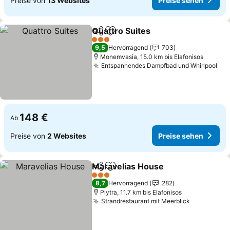
Preise von
13 Websites
Preise sehen
Quattro Suites
Teilen
Zu Favoriten hinzufügen
Preise sehe
3 Sterne
9,5
Hervorragend
703
Monemvasia, 15.0 km bis Elafonisos
Entspannendes Dampfbad und Whirlpool
Pre
148 €
Ab
Preise von
2 Websites
Preise sehen
Maravelias House
Teilen
Zu Favoriten hinzufügen
Preise s
3 Sterne
8,7
Hervorragend
282
Plytra, 11.7 km bis Elafonisos
Strandrestaurant mit Meerblick
Preise se