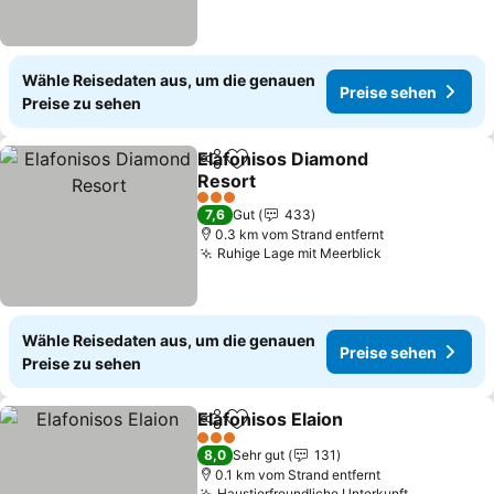
Wähle Reisedaten aus, um die genauen
Preise sehen
Preise zu sehen
Elafonisos Diamond
Teilen
Zu Favoriten hinzufügen
Resort
Preise sehen
3 Sterne
7,6
Gut
433
0.3 km vom Strand entfernt
Ruhige Lage mit Meerblick
Preise sehen
Wähle Reisedaten aus, um die genauen
Preise sehen
Preise zu sehen
Elafonisos Elaion
Teilen
Zu Favoriten hinzufügen
Preise se
3 Sterne
8,0
Sehr gut
131
0.1 km vom Strand entfernt
Haustierfreundliche Unterkunft