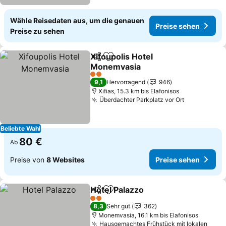
Wähle Reisedaten aus, um die genauen
Preise sehen
Preise zu sehen
Xifoupolis Hotel
Teilen
Zu Favoriten hinzufügen
Monemvasia
Preise sehen
2 Sterne
9,1
Hervorragend
946
Xifias, 15.3 km bis Elafonisos
Überdachter Parkplatz vor Ort
Preise seh
Beliebte Wahl
80 €
Ab
Preise von
8 Websites
Preise sehen
Hotel Palazzo
Teilen
Zu Favoriten hinzufügen
Preise sehen
2 Sterne
8,3
Sehr gut
362
Monemvasia, 16.1 km bis Elafonisos
Hausgemachtes Frühstück mit lokalen