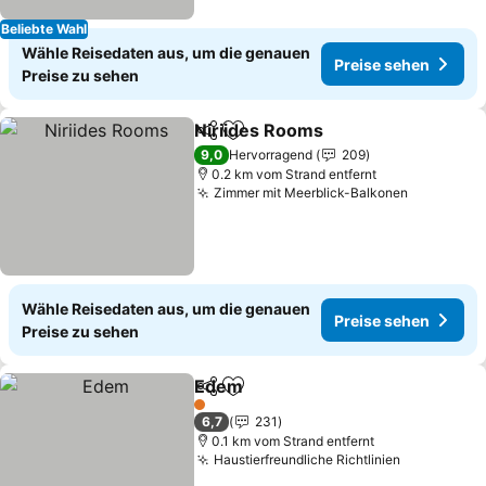
Beliebte Wahl
Wähle Reisedaten aus, um die genauen
Preise sehen
Preise zu sehen
Niriides Rooms
Teilen
Zu Favoriten hinzufügen
Preise seh
9,0
Hervorragend
209
0.2 km vom Strand entfernt
Zimmer mit Meerblick-Balkonen
Preise se
Wähle Reisedaten aus, um die genauen
Preise sehen
Preise zu sehen
Edem
Teilen
Zu Favoriten hinzufügen
Preise sehen
1 Sterne
6,7
231
0.1 km vom Strand entfernt
Haustierfreundliche Richtlinien
Preise seh