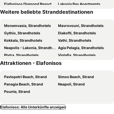
Elafonisos Diamond Resort
Lakonia Bay Apartments
Weitere beliebte Stranddestinationen
Niriides Rooms
Marialena hotel
Capari Suites
Elafonisos Elaion
Monemvasia, Strandhotels
Mavrovouni, Strandhotels
Hotel Palazzo
Edem
Gythio, Strandhotels
Diakofti, Strandhotels
Lafotel
Pallas Pension
Kokkala, Strandhotels
Vathi, Strandhotels
Pavlopetri
Neapolis - Lakonia, Strandhotels
Agia Pelagia, Strandhotels
Plytra, Strandhotels
Viglafia, Strandhotels
Attraktionen - Elafonisos
Kythira - Chora, Strandhotels
Porto Kayio, Strandhotels
Xifias, Strandhotels
Skoutari, Strandhotels
Pavlopetri Beach, Strand
Simos Beach, Strand
Archagelos, Strandhotels
Kapsali, Strandhotels
Panagia Beach, Strand
Neapoli, Strand
Platia Ammos, Strandhotels
Pounta, Strand
Elafonisos: Alle Unterkünfte anzeigen