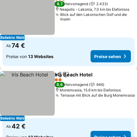
3 Sterne
8,7
Hervorragend
2.433
Neapolis - Lakonia, 7.0 km bis Elafonisos
Blick auf den Lakonischen Golf und die
Inseln
Beliebte Wahl
74 €
Ab
Preise von
13 Websites
Preise sehen
Iris Beach Hotel
Teilen
Zu Favoriten hinzufügen
Preise seh
2 Sterne
8,6
Hervorragend
946
Monemvasia, 15.6 km bis Elafonisos
Terrasse mit Blick auf die Burg Monemvasia
Beliebte Wahl
42 €
Ab