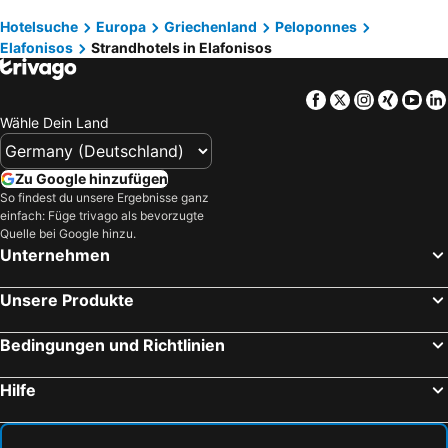
Hotelsuche
Europa
Griechenland
Peloponnes
Elafonisos
Strandhotels in Elafonisos
Facebook
Twitter
Instagra
Xing
Yo
Wähle Dein Land
Zu Google hinzufügen
So findest du unsere Ergebnisse ganz
einfach: Füge trivago als bevorzugte
Quelle bei Google hinzu.
Unternehmen
Unsere Produkte
Bedingungen und Richtlinien
Hilfe