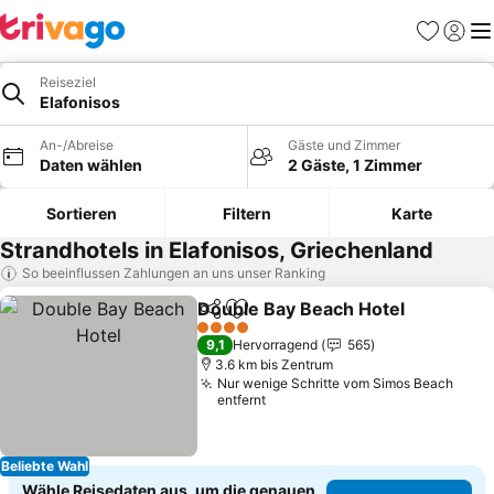
Favoriten
Einlog
Me
Reiseziel
Elafonisos
An-/Abreise
Gäste und Zimmer
Daten wählen
2 Gäste, 1 Zimmer
Sortieren
Filtern
Karte
Strandhotels in Elafonisos, Griechenland
So beeinflussen Zahlungen an uns unser Ranking
Double Bay Beach Hotel
Teilen
Zu Favoriten hinzufügen
Pr
4 Sterne
9,1
Hervorragend
565
3.6 km bis Zentrum
Nur wenige Schritte vom Simos Beach
entfernt
Beliebte Wahl
Wähle Reisedaten aus, um die genauen