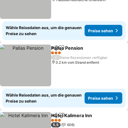
Preise se
Wähle Reisedaten aus, um die genauen
Preise sehen
Preise zu sehen
Pallas Pension
Teilen
Zu Favoriten hinzufügen
Preise sehe
3 Sterne
/
Keine Rezensionen verfügbar
0.2 km vom Strand entfernt
Wähle Reisedaten aus, um die genauen
Preise sehen
Preise zu sehen
Hotel Kalimera Inn
Teilen
Zu Favoriten hinzufügen
Preise 
3 Sterne
5,5
606